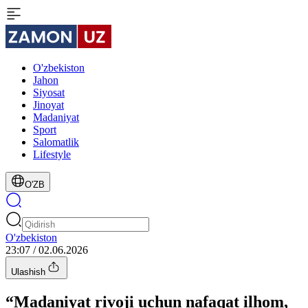
O'zbekiston
Jahon
Siyosat
Jinoyat
Madaniyat
Sport
Salomatlik
Lifestyle
O'ZB
O'zbekiston
23:07 / 02.06.2026
Ulashish
“Madaniyat rivoji uchun nafaqat ilhom,