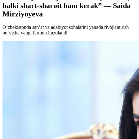
balki shart-sharoit ham kerak” — Saida
Mirziyoyeva
O‘zbekistonda san’at va adabiyot sohalarini yanada rivojlantirish
bo‘yicha yangi farmon imzolandi.