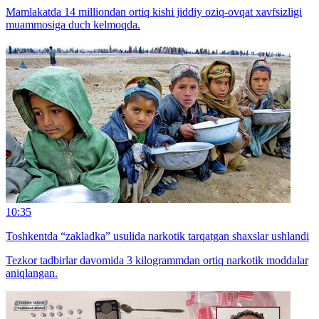
Mamlakatda 14 milliondan ortiq kishi jiddiy oziq-ovqat xavfsizligi
muammosiga duch kelmoqda.
10:35
Toshkentda “zakladka” usulida narkotik tarqatgan shaxslar ushlandi
Tezkor tadbirlar davomida 3 kilogrammdan ortiq narkotik moddalar
aniqlangan.