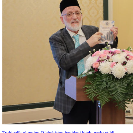
Turkiyalik olimning O‘zbekiston haqidagi kitobi nashr etildi