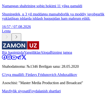
Namangan shahrining sobiq hokimi 11 yilga qamaldi
Shuningdek, u 3 yil muddatga mansabdorlik va moddiy javobgarlik
yuklatilgan ishlarda ishlash huquqidan ham mahrum etildi.
16:57 / 07.08.2026
Lenta
Biz haqimizda
Yangiliklar
Aloqa
Bizning jamoa
Shahodatnoma: №1346 Berilgan sana: 28.05.2020
G'oya muallifi: Firdavs Fridunovich Abduxalikov
Asoschisi: "Master Media Production and Broadcast"
Maxfiylik siyosati
Foydalanish shartlari