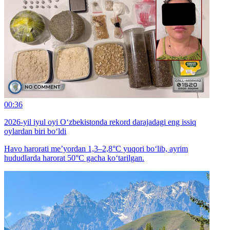
00:36
2026-yil iyul oyi O‘zbekistonda rekord darajadagi eng issiq
oylardan biri bo‘ldi
Havo harorati me’yordan 1,3–2,8°C yuqori bo‘lib, ayrim
hududlarda harorat 50°C gacha ko‘tarilgan.