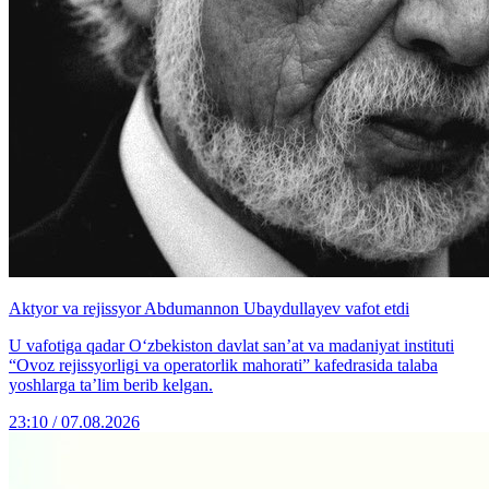
Aktyor va rejissyor Abdumannon Ubaydullayev vafot etdi
U vafotiga qadar O‘zbekiston davlat san’at va madaniyat instituti
“Ovoz rejissyorligi va operatorlik mahorati” kafedrasida talaba
yoshlarga ta’lim berib kelgan.
23:10 / 07.08.2026