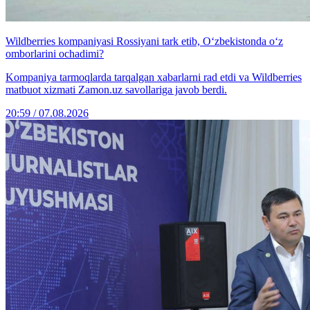
Wildberries kompaniyasi Rossiyani tark etib, O‘zbekistonda o‘z
omborlarini ochadimi?
Kompaniya tarmoqlarda tarqalgan xabarlarni rad etdi va Wildberries
matbuot xizmati Zamon.uz savollariga javob berdi.
20:59 / 07.08.2026