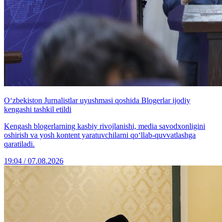
O‘zbekiston Jurnalistlar uyushmasi qoshida Blogerlar ijodiy
kengashi tashkil etildi
Kengash blogerlarning kasbiy rivojlanishi, media savodxonligini
oshirish va yosh kontent yaratuvchilarni qo‘llab-quvvatlashga
qaratiladi.
19:04 / 07.08.2026