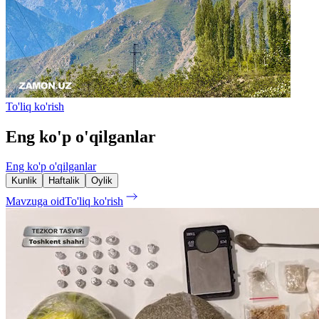
To'liq ko'rish
Eng ko'p o'qilganlar
Eng ko'p o'qilganlar
Kunlik
Haftalik
Oylik
Mavzuga oid
To'liq ko'rish