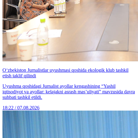
O‘zbekiston Jurnalistlar uyushmasi qoshida ekologik klub tashkil
etish taklif qilindi
Uyushma qoshidagi Jurnalist ayollar kengashining “Yashil
iqtisodiyot va ayollar: kelajakni asrash mas’uliyati” mavzusida davra
suhbati tashkil etildi.
18:22 / 07.08.2026