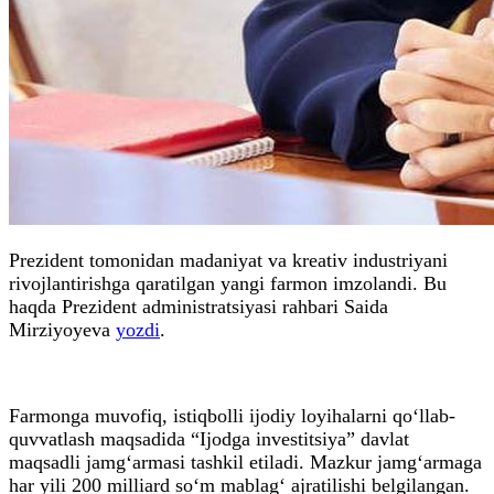
Prezident tomonidan madaniyat va kreativ industriyani
rivojlantirishga qaratilgan yangi farmon imzolandi. Bu
haqda Prezident administratsiyasi rahbari Saida
Mirziyoyeva
yozdi
.
Farmonga muvofiq, istiqbolli ijodiy loyihalarni qo‘llab-
quvvatlash maqsadida “Ijodga investitsiya” davlat
maqsadli jamg‘armasi tashkil etiladi. Mazkur jamg‘armaga
har yili 200 milliard so‘m mablag‘ ajratilishi belgilangan.