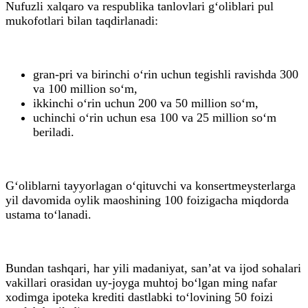
Nufuzli xalqaro va respublika tanlovlari g‘oliblari pul
mukofotlari bilan taqdirlanadi:
gran-pri va birinchi o‘rin uchun tegishli ravishda 300
va 100 million so‘m,
ikkinchi o‘rin uchun 200 va 50 million so‘m,
uchinchi o‘rin uchun esa 100 va 25 million so‘m
beriladi.
G‘oliblarni tayyorlagan o‘qituvchi va konsertmeysterlarga
yil davomida oylik maoshining 100 foizigacha miqdorda
ustama to‘lanadi.
Bundan tashqari, har yili madaniyat, san’at va ijod sohalari
vakillari orasidan uy-joyga muhtoj bo‘lgan ming nafar
xodimga ipoteka krediti dastlabki to‘lovining 50 foizi