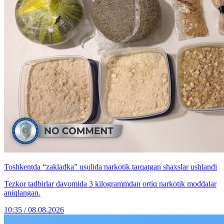
Toshkentda “zakladka” usulida narkotik tarqatgan shaxslar ushlandi
Tezkor tadbirlar davomida 3 kilogrammdan ortiq narkotik moddalar
aniqlangan.
10:35 / 08.08.2026