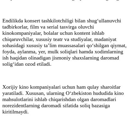
Endilikda konsert tashkilotchiligi bilan shug‘ullanuvchi
tadbirkorlar, film va serial tasvirga oluvchi
kinokompaniyalar, bolalar uchun kontent ishlab
chiqaruvchilar, xususiy teatr va studiyalar, madaniyat
sohasidagi xususiy ta’lim muassasalari qo‘shilgan qiymat,
foyda, aylanma, yer, mulk soliqlari hamda xodimlarning
ish haqidan olinadigan jismoniy shaxslarning daromad
solig‘idan ozod etiladi.
Xorijiy kino kompaniyalari uchun hаm qulay sharoitlar
yaratiladi. Xususan, ularning O‘zbekiston hududida kino
mahsulotlarini ishlab chiqarishdan olgan daromadlari
norezidentlarning daromadi sifatida soliq bazasiga
kiritilmaydi.