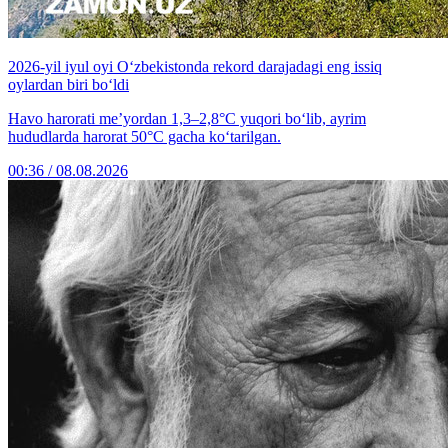
2026-yil iyul oyi O‘zbekistonda rekord darajadagi eng issiq
oylardan biri bo‘ldi
Havo harorati me’yordan 1,3–2,8°C yuqori bo‘lib, ayrim
hududlarda harorat 50°C gacha ko‘tarilgan.
00:36 / 08.08.2026