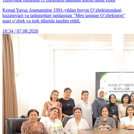
Kemal Yavuz Atamanning 1991-yildan buyon O‘zbekistondagi
kuzatuvlari va tadqiqotlari jamlangan "Men tanigan O‘zbekiston"
asari o‘zbek va turk tillarida taqdim etildi.
18:34 / 07.08.2026