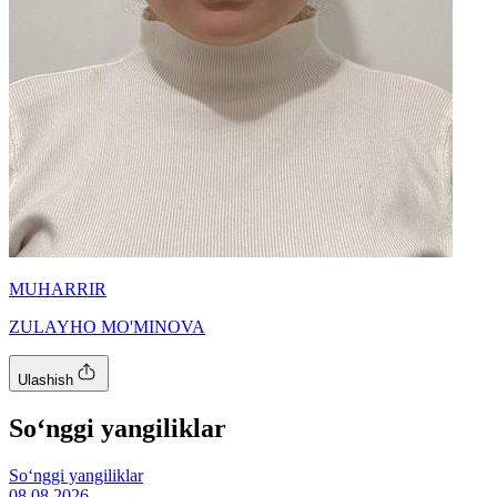
MUHARRIR
ZULAYHO MO'MINOVA
Ulashish
So‘nggi yangiliklar
So‘nggi yangiliklar
08.08.2026