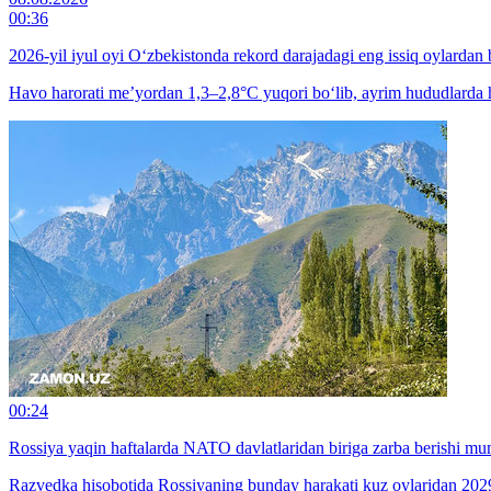
00:36
2026-yil iyul oyi O‘zbekistonda rekord darajadagi eng issiq oylardan b
Havo harorati me’yordan 1,3–2,8°C yuqori bo‘lib, ayrim hududlarda h
00:24
Rossiya yaqin haftalarda NATO davlatlaridan biriga zarba berishi m
Razvedka hisobotida Rossiyaning bunday harakati kuz oylaridan 2029