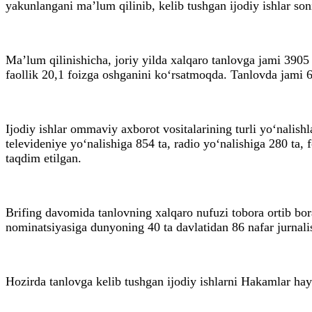
yakunlangani ma’lum qilinib, kelib tushgan ijodiy ishlar soni
Ma’lum qilinishicha, joriy yilda xalqaro tanlovga jami 3905 t
faollik 20,1 foizga oshganini ko‘rsatmoqda. Tanlovda jami 60
Ijodiy ishlar ommaviy axborot vositalarining turli yo‘nalishl
televideniye yo‘nalishiga 854 ta, radio yo‘nalishiga 280 ta, 
taqdim etilgan.
Brifing davomida tanlovning xalqaro nufuzi tobora ortib bor
nominatsiyasiga dunyoning 40 ta davlatidan 86 nafar jurnalis
Hozirda tanlovga kelib tushgan ijodiy ishlarni Hakamlar hay’