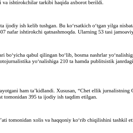
 va ishtirokchilar tarkibi haqida axborot berildi.
a ijodiy ish kelib tushgan. Bu ko‘rsatkich o‘tgan yilga nisbat
7 nafar ishtirokchi qatnashmoqda. Ularning 53 tasi jamoaviy, 
ari bo‘yicha qabul qilingan bo‘lib, bosma nashrlar yo‘nalishiga
fotojurnalistika yo‘nalishiga 210 ta hamda publitsistik janrda
ayotgani ham ta’kidlandi. Xususan, “Chet ellik jurnalistning
t tomonidan 395 ta ijodiy ish taqdim etilgan.
ati tomonidan xolis va haqqoniy ko‘rib chiqilishini tashkil et