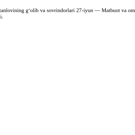
tanlovining g‘olib va sovrindorlari 27-iyun — Matbuot va om
i.