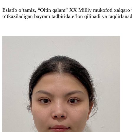
Eslatib o‘tamiz, “Oltin qalam” XX Milliy mukofoti xalqaro 
o‘tkaziladigan bayram tadbirida e’lon qilinadi va taqdirlanad