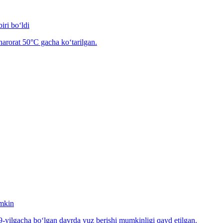
iri bo‘ldi
arorat 50°C gacha ko‘tarilgan.
umkin
-yilgacha bo‘lgan davrda yuz berishi mumkinligi qayd etilgan.