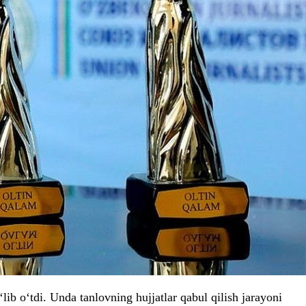
b o‘tdi. Unda tanlovning hujjatlar qabul qilish jarayoni