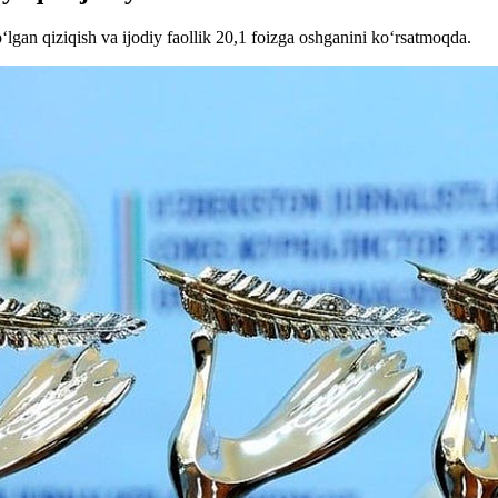
‘lgan qiziqish va ijodiy faollik 20,1 foizga oshganini ko‘rsatmoqda.