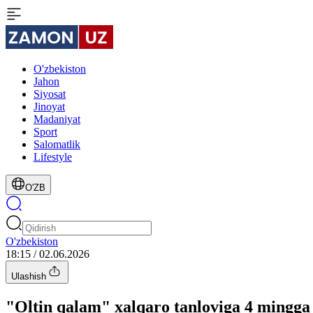
O'zbekiston
Jahon
Siyosat
Jinoyat
Madaniyat
Sport
Salomatlik
Lifestyle
O'ZB
O'zbekiston
18:15 / 02.06.2026
Ulashish
"Oltin qalam" xalqaro tanloviga 4 mingga y