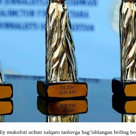
y mukofoti uchun xalqaro tanlovga bag‘ishlangan brifing bo‘li