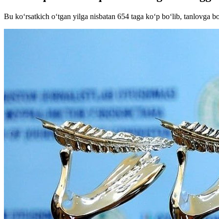
Bu ko‘rsatkich o‘tgan yilga nisbatan 654 taga ko‘p bo‘lib, tanlovga bo