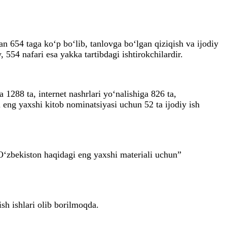
an 654 taga ko‘p bo‘lib, tanlovga bo‘lgan qiziqish va ijodiy
554 nafari esa yakka tartibdagi ishtirokchilardir.
 1288 ta, internet nashrlari yo‘nalishiga 826 ta,
gi eng yaxshi kitob nominatsiyasi uchun 52 ta ijodiy ish
 O‘zbekiston haqidagi eng yaxshi materiali uchun”
ish ishlari olib borilmoqda.