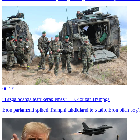
00:17
“Bizga boshqa teatr kerak emas” — G‘olibaf Trampga
Eron parlamenti spikeri Trampni tahdidlarni to‘xtatib, Eron bilan bog‘l