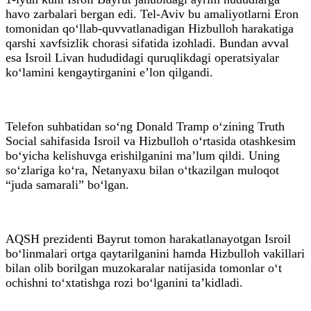
havo zarbalari bergan edi. Tel-Aviv bu amaliyotlarni Eron
tomonidan qo‘llab-quvvatlanadigan Hizbulloh harakatiga
qarshi xavfsizlik chorasi sifatida izohladi. Bundan avval
esa Isroil Livan hududidagi quruqlikdagi operatsiyalar
ko‘lamini kengaytirganini e’lon qilgandi.
Telefon suhbatidan so‘ng Donald Tramp o‘zining Truth
Social sahifasida Isroil va Hizbulloh o‘rtasida otashkesim
bo‘yicha kelishuvga erishilganini ma’lum qildi. Uning
so‘zlariga ko‘ra, Netanyaxu bilan o‘tkazilgan muloqot
“juda samarali” bo‘lgan.
AQSH prezidenti Bayrut tomon harakatlanayotgan Isroil
bo‘linmalari ortga qaytarilganini hamda Hizbulloh vakillari
bilan olib borilgan muzokaralar natijasida tomonlar o‘t
ochishni to‘xtatishga rozi bo‘lganini ta’kidladi.