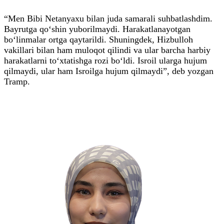
“Men Bibi Netanyaxu bilan juda samarali suhbatlashdim.
Bayrutga qo‘shin yuborilmaydi. Harakatlanayotgan
bo‘linmalar ortga qaytarildi. Shuningdek, Hizbulloh
vakillari bilan ham muloqot qilindi va ular barcha harbiy
harakatlarni to‘xtatishga rozi bo‘ldi. Isroil ularga hujum
qilmaydi, ular ham Isroilga hujum qilmaydi”, deb yozgan
Tramp.