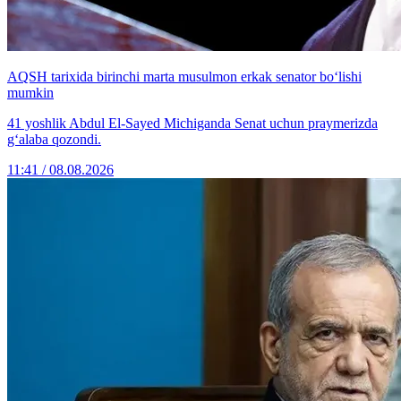
AQSH tarixida birinchi marta musulmon erkak senator bo‘lishi
mumkin
41 yoshlik Abdul El-Sayed Michiganda Senat uchun praymerizda
g‘alaba qozondi.
11:41 / 08.08.2026