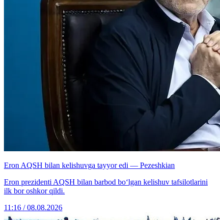
Eron AQSH bilan kelishuvga tayyor edi — Pezeshkian
Eron prezidenti AQSH bilan barbod bo‘lgan kelishuv tafsilotlarini
ilk bor oshkor qildi.
11:16 / 08.08.2026