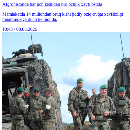
Afg‘onistonda har uch kishidan biri ochlik xavfi ostida
Mamlakatda 14 milliondan ortiq kishi jiddiy oziq-ovqat xavfsizligi
muammosiga duch kelmoqda.
10:43 / 08.08.2026