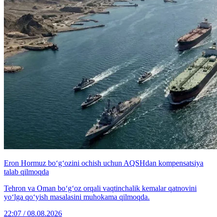
Eron Hormuz bo‘g‘ozini ochish uchun AQSHdan kompensatsiya
talab qilmoqda
Tehron va Oman bo‘g‘oz orqali vaqtinchalik kemalar qatnovini
yo‘lga qo‘yish masalasini muhokama qilmoqda.
22:07 / 08.08.2026