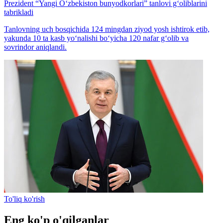
Prezident “Yangi O‘zbekiston bunyodkorlari” tanlovi g‘oliblarini
tabrikladi
Tanlovning uch bosqichida 124 mingdan ziyod yosh ishtirok etib,
yakunda 10 ta kasb yo‘nalishi bo‘yicha 120 nafar g‘olib va
sovrindor aniqlandi.
To'liq ko'rish
Eng ko'p o'qilganlar