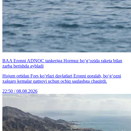
BAA Eronni ADNOC tankeriga Hormuz bo‘g‘ozida raketa bilan
zarba berishda aybladi
Hujum ortidan Fors ko‘rfazi davlatlari Eronni qoralab, bo‘g‘ozni
xalqaro kemalar qatnovi uchun ochiq saqlashga chaqirdi.
22:50 / 08.08.2026