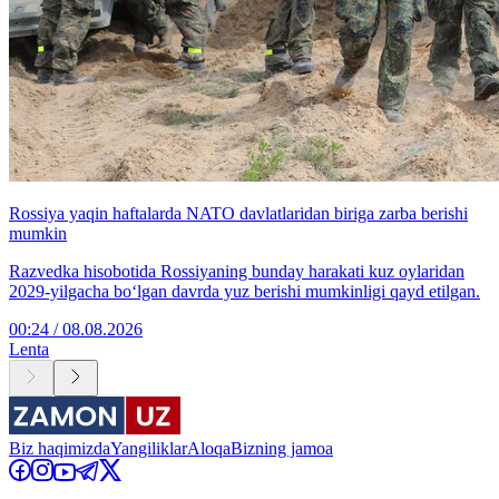
Rossiya yaqin haftalarda NATO davlatlaridan biriga zarba berishi
mumkin
Razvedka hisobotida Rossiyaning bunday harakati kuz oylaridan
2029-yilgacha bo‘lgan davrda yuz berishi mumkinligi qayd etilgan.
00:24 / 08.08.2026
Lenta
Biz haqimizda
Yangiliklar
Aloqa
Bizning jamoa