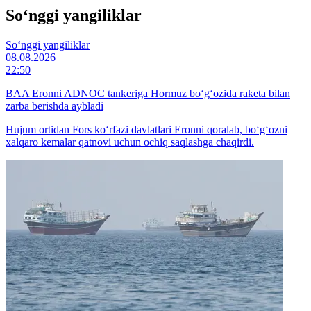
So‘nggi yangiliklar
So‘nggi yangiliklar
08.08.2026
22:50
BAA Eronni ADNOC tankeriga Hormuz bo‘g‘ozida raketa bilan
zarba berishda aybladi
Hujum ortidan Fors ko‘rfazi davlatlari Eronni qoralab, bo‘g‘ozni
xalqaro kemalar qatnovi uchun ochiq saqlashga chaqirdi.