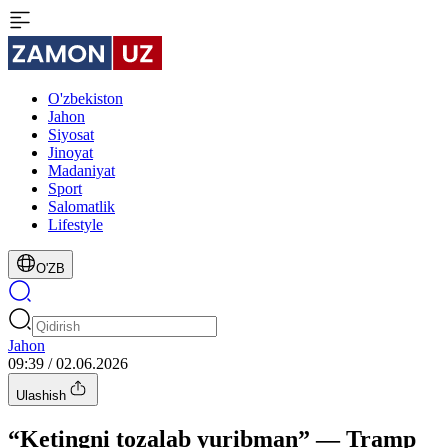
O'zbekiston
Jahon
Siyosat
Jinoyat
Madaniyat
Sport
Salomatlik
Lifestyle
O'ZB
Jahon
09:39 / 02.06.2026
Ulashish
“Ketingni tozalab yuribman” — Tramp