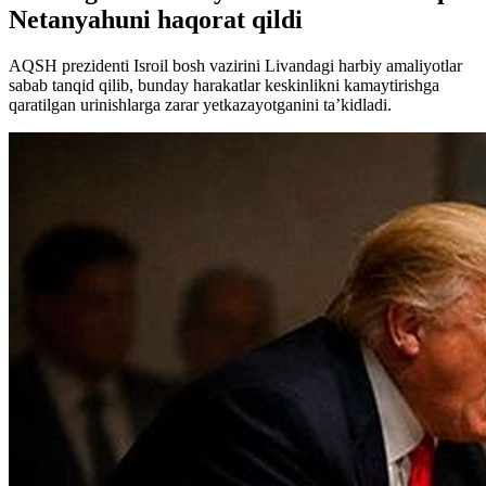
Netanyahuni haqorat qildi
AQSH prezidenti Isroil bosh vazirini Livandagi harbiy amaliyotlar
sabab tanqid qilib, bunday harakatlar keskinlikni kamaytirishga
qaratilgan urinishlarga zarar yetkazayotganini ta’kidladi.