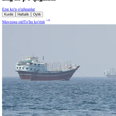
Eng ko'p o'qilganlar
Kunlik
Haftalik
Oylik
Mavzuga oid
To'liq ko'rish