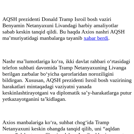
AQSH prezidenti Donald Tramp Isroil bosh vaziri
Benyamin Netanyaxuni Livandagi harbiy amaliyotlar
sabab keskin tanqid qildi. Bu haqda Axios nashri AQSH
ma’muriyatidagi manbalarga tayanib
xabar berdi
.
Nashr ma’lumotlariga ko‘ra, ikki davlat rahbari o‘rtasidagi
telefon suhbati davomida Tramp Netanyaxuning Livanga
berilgan zarbalar bo‘yicha qarorlaridan noroziligini
bildirgan. Xususan, AQSH prezidenti Isroil bosh vazirining
harakatlari mintaqadagi vaziyatni yanada
keskinlashtirayotgani va diplomatik sa’y-harakatlarga putur
yetkazayotganini ta’kidlagan.
Axios manbalariga ko‘ra, suhbat chog‘ida Tramp
Netanyaxuni keskin ohangda tanqid qilib, uni “aqldan