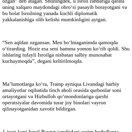
ozgan” deb atagan. Shuningdek, u Isroil rahbariga qarata
uning xalqaro maydondagi obro‘si pasayib borayotgani va
bu holat Isroilning yanada kuchli diplomatik
yakkalanishiga olib kelishi mumkinligini aytgan.
“Sen aqldan ozgansan. Men bo‘lmaganimda qamoqda
o‘tirarding. Hozir esa seni hamma yomon ko‘rib qoldi. Shu
ishlaring tufayli Isroilga nisbatan salbiy munosabat
kuchaymoqda”, degani keltirilmoqda.
Ma’lumotlarga ko‘ra, Tramp ayniqsa Livandagi harbiy
amaliyotlar oqibatida tinch aholi orasida qurbonlar soni
ortayotgani va Hizbulloh qo‘mondonlariga qarshi
operatsiyalar davomida turar joy binolari vayron
qilinayotganidan xavotir bildirgan.
1-iyun kuni Isroil Bayrut janubidagi ayrim hududlarga