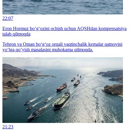
22:07
Eron Hormuz bo‘g‘ozini ochish uchun AQSHdan kompensatsiya
talab qilmoqda
Tehron va Oman bo‘g‘oz orqali vaqtinchalik kemalar qatnovini
yo‘lga qo‘yish masalasini muhokama qilmoqda.
21:23