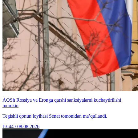
AQSh Rossiya va Eronga qarshi sanksiyalarni kuchaytirilishi
mumkin
Tegishli qonun loyihasi Senat tomonidan ma’qullandi.
13:44 / 08.08.2026