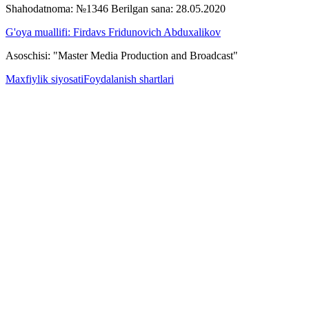
Shahodatnoma: №1346 Berilgan sana: 28.05.2020
G'oya muallifi: Firdavs Fridunovich Abduxalikov
Asoschisi: "Master Media Production and Broadcast"
Maxfiylik siyosati
Foydalanish shartlari