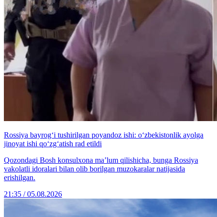
Rossiya bayrog‘i tushirilgan poyandoz ishi: o‘zbekistonlik ayolga
jinoyat ishi qo‘zg‘atish rad etildi
Qozondagi Bosh konsulxona ma’lum qilishicha, bunga Rossiya
vakolatli idoralari bilan olib borilgan muzokaralar natijasida
erishilgan.
21:35 / 05.08.2026