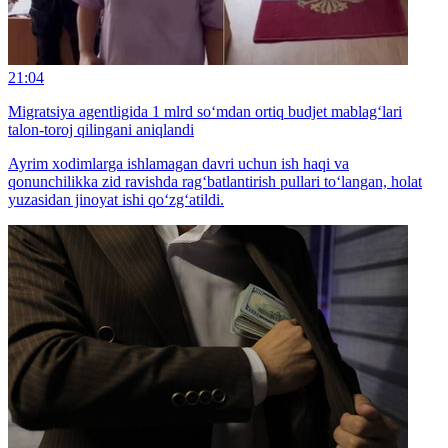
21:04
Migratsiya agentligida 1 mlrd so‘mdan ortiq budjet mablag‘lari
talon-toroj qilingani aniqlandi
Ayrim xodimlarga ishlamagan davri uchun ish haqi va
qonunchilikka zid ravishda rag‘batlantirish pullari to‘langan, holat
yuzasidan jinoyat ishi qo‘zg‘atildi.