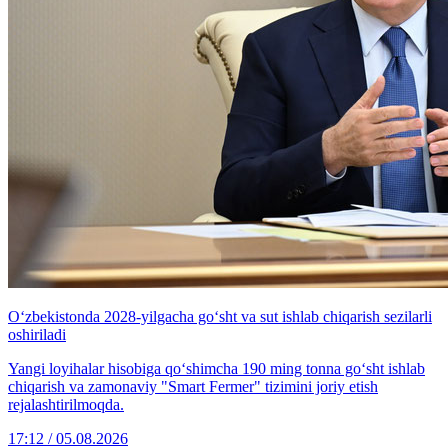
O‘zbekistonda 2028-yilgacha go‘sht va sut ishlab chiqarish sezilarli
oshiriladi
Yangi loyihalar hisobiga qo‘shimcha 190 ming tonna go‘sht ishlab
chiqarish va zamonaviy "Smart Fermer" tizimini joriy etish
rejalashtirilmoqda.
17:12 / 05.08.2026