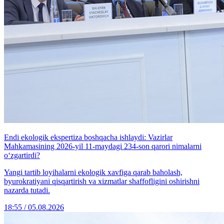
Endi ekologik ekspertiza boshqacha ishlaydi: Vazirlar
Mahkamasining 2026-yil 11-maydagi 234-son qarori nimalarni
o‘zgartirdi?
Yangi tartib loyihalarni ekologik xavfiga qarab baholash,
byurokratiyani qisqartirish va xizmatlar shaffofligini oshirishni
nazarda tutadi.
18:55 / 05.08.2026