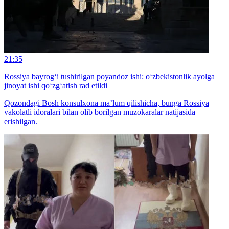
21:35
Rossiya bayrog‘i tushirilgan poyandoz ishi: o‘zbekistonlik ayolga
jinoyat ishi qo‘zg‘atish rad etildi
Qozondagi Bosh konsulxona ma’lum qilishicha, bunga Rossiya
vakolatli idoralari bilan olib borilgan muzokaralar natijasida
erishilgan.