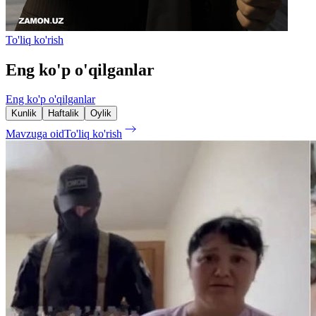
To'liq ko'rish
Eng ko'p o'qilganlar
Eng ko'p o'qilganlar
Kunlik
Haftalik
Oylik
Mavzuga oid
To'liq ko'rish