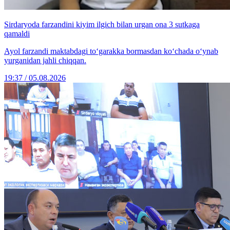
Sirdaryoda farzandini kiyim ilgich bilan urgan ona 3 sutkaga
qamaldi
Ayol farzandi maktabdagi to‘garakka bormasdan ko‘chada o‘ynab
yurganidan jahli chiqqan.
19:37 / 05.08.2026