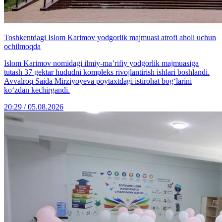
Toshkentdagi Islom Karimov yodgorlik majmuasi atrofi aholi uchun
ochilmoqda
Islom Karimov nomidagi ilmiy-ma’rifiy yodgorlik majmuasiga
tutash 37 gektar hududni kompleks rivojlantirish ishlari boshlandi.
Avvalroq Saida Mirziyoyeva poytaxtdagi istirohat bog‘larini
ko‘zdan kechirgandi.
20:29 / 05.08.2026