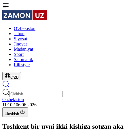
O'zbekiston
Jahon
Siyosat
Jinoyat
Madaniyat
Sport
Salomatlik
Lifestyle
O'ZB
O'zbekiston
11:10 / 06.06.2026
Ulashish
Toshkent bir uyni ikki kishiga sotgan aka-