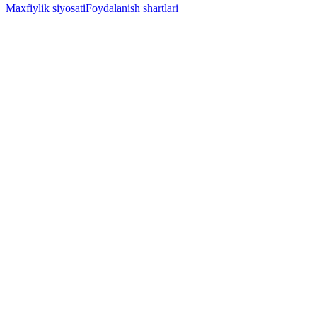
Maxfiylik siyosati
Foydalanish shartlari