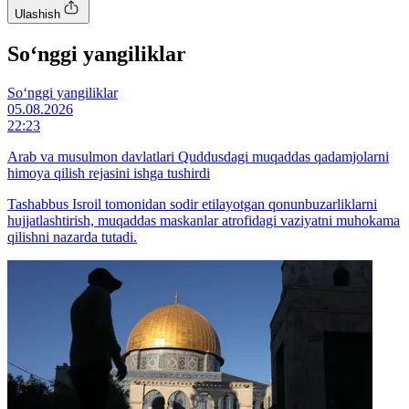
Ulashish
So‘nggi yangiliklar
So‘nggi yangiliklar
05.08.2026
22:23
Arab va musulmon davlatlari Quddusdagi muqaddas qadamjolarni
himoya qilish rejasini ishga tushirdi
Tashabbus Isroil tomonidan sodir etilayotgan qonunbuzarliklarni
hujjatlashtirish, muqaddas maskanlar atrofidagi vaziyatni muhokama
qilishni nazarda tutadi.