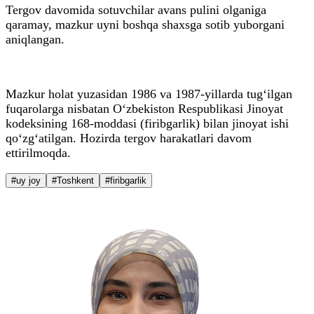
Tergov davomida sotuvchilar avans pulini olganiga
qaramay, mazkur uyni boshqa shaxsga sotib yuborgani
aniqlangan.
Mazkur holat yuzasidan 1986 va 1987-yillarda tug‘ilgan
fuqarolarga nisbatan O‘zbekiston Respublikasi Jinoyat
kodeksining 168-moddasi (firibgarlik) bilan jinoyat ishi
qo‘zg‘atilgan. Hozirda tergov harakatlari davom
ettirilmoqda.
#uy joy
#Toshkent
#firibgarlik