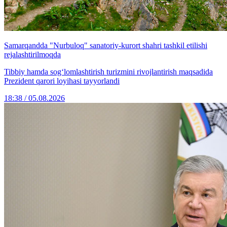
Samarqandda "Nurbuloq" sanatoriy-kurort shahri tashkil etilishi
rejalashtirilmoqda
Tibbiy hamda sog‘lomlashtirish turizmini rivojlantirish maqsadida
Prezident qarori loyihasi tayyorlandi
18:38 / 05.08.2026