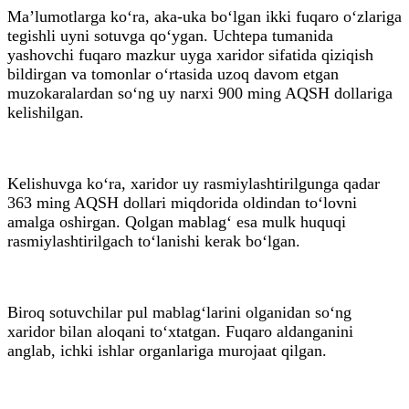
Ma’lumotlarga ko‘ra, aka-uka bo‘lgan ikki fuqaro o‘zlariga
tegishli uyni sotuvga qo‘ygan. Uchtepa tumanida
yashovchi fuqaro mazkur uyga xaridor sifatida qiziqish
bildirgan va tomonlar o‘rtasida uzoq davom etgan
muzokaralardan so‘ng uy narxi 900 ming AQSH dollariga
kelishilgan.
Kelishuvga ko‘ra, xaridor uy rasmiylashtirilgunga qadar
363 ming AQSH dollari miqdorida oldindan to‘lovni
amalga oshirgan. Qolgan mablag‘ esa mulk huquqi
rasmiylashtirilgach to‘lanishi kerak bo‘lgan.
Biroq sotuvchilar pul mablag‘larini olganidan so‘ng
xaridor bilan aloqani to‘xtatgan. Fuqaro aldanganini
anglab, ichki ishlar organlariga murojaat qilgan.