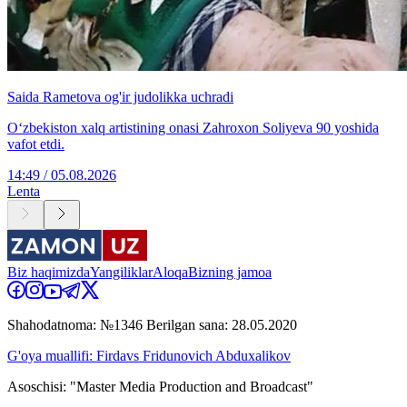
Saida Rametova og'ir judolikka uchradi
O‘zbekiston xalq artistining onasi Zahroxon Soliyeva 90 yoshida
vafot etdi.
14:49 / 05.08.2026
Lenta
Biz haqimizda
Yangiliklar
Aloqa
Bizning jamoa
Shahodatnoma: №1346 Berilgan sana: 28.05.2020
G'oya muallifi: Firdavs Fridunovich Abduxalikov
Asoschisi: "Master Media Production and Broadcast"