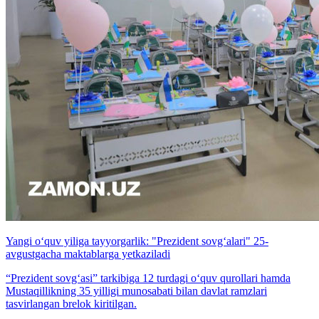
Yangi o‘quv yiliga tayyorgarlik: "Prezident sovg‘alari" 25-
avgustgacha maktablarga yetkaziladi
“Prezident sovg‘asi” tarkibiga 12 turdagi o‘quv qurollari hamda
Mustaqillikning 35 yilligi munosabati bilan davlat ramzlari
tasvirlangan brelok kiritilgan.