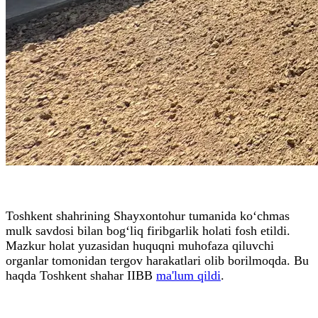
Toshkent shahrining Shayxontohur tumanida ko‘chmas
mulk savdosi bilan bog‘liq firibgarlik holati fosh etildi.
Mazkur holat yuzasidan huquqni muhofaza qiluvchi
organlar tomonidan tergov harakatlari olib borilmoqda. Bu
haqda Toshkent shahar IIBB
ma'lum qildi
.