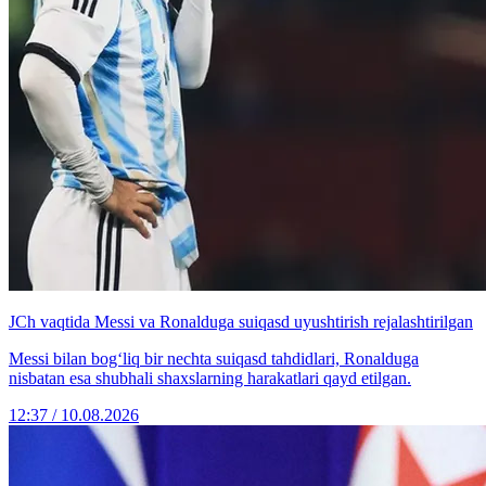
JCh vaqtida Messi va Ronalduga suiqasd uyushtirish rejalashtirilgan
Messi bilan bog‘liq bir nechta suiqasd tahdidlari, Ronalduga
nisbatan esa shubhali shaxslarning harakatlari qayd etilgan.
12:37 / 10.08.2026