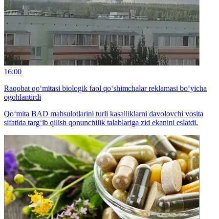
16:00
Raqobat qo‘mitasi biologik faol qo‘shimchalar reklamasi bo‘yicha
ogohlantirdi
Qo‘mita BАD mahsulotlarini turli kasalliklarni davolovchi vosita
sifatida targ‘ib qilish qonunchilik talablariga zid ekanini eslatdi.