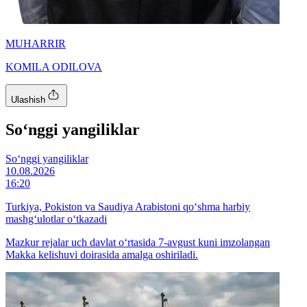
MUHARRIR
KOMILA ODILOVA
Ulashish
So‘nggi yangiliklar
So‘nggi yangiliklar
10.08.2026
16:20
Turkiya, Pokiston va Saudiya Arabistoni qo‘shma harbiy
mashg‘ulotlar o‘tkazadi
Mazkur rejalar uch davlat o‘rtasida 7-avgust kuni imzolangan
Makka kelishuvi doirasida amalga oshiriladi.