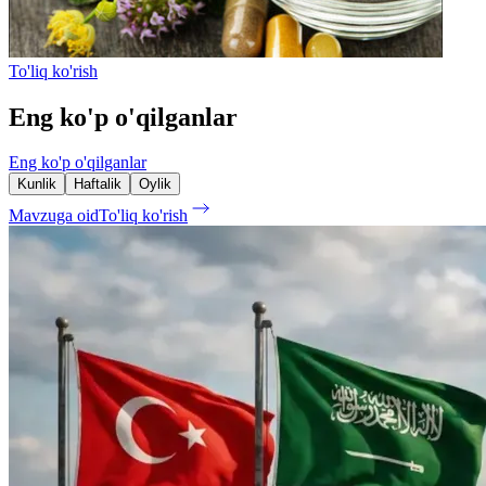
To'liq ko'rish
Eng ko'p o'qilganlar
Eng ko'p o'qilganlar
Kunlik
Haftalik
Oylik
Mavzuga oid
To'liq ko'rish