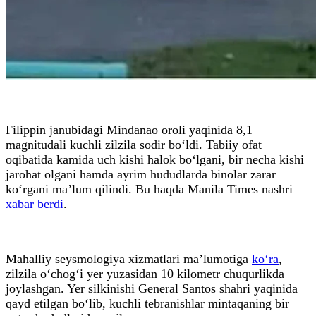
Filippin janubidagi Mindanao oroli yaqinida 8,1
magnitudali kuchli zilzila sodir bo‘ldi. Tabiiy ofat
oqibatida kamida uch kishi halok bo‘lgani, bir necha kishi
jarohat olgani hamda ayrim hududlarda binolar zarar
ko‘rgani ma’lum qilindi. Bu haqda Manila Times nashri
xabar berdi
.
Mahalliy seysmologiya xizmatlari ma’lumotiga
ko‘ra
,
zilzila o‘chog‘i yer yuzasidan 10 kilometr chuqurlikda
joylashgan. Yer silkinishi General Santos shahri yaqinida
qayd etilgan bo‘lib, kuchli tebranishlar mintaqaning bir