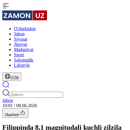
O'zbekiston
Jahon
Siyosat
Jinoyat
Madaniyat
Sport
Salomatlik
Lifestyle
O'ZB
Jahon
10:01 / 08.06.2026
Ulashish
Filippinda 8,1 magnitudali kuchli zilzila