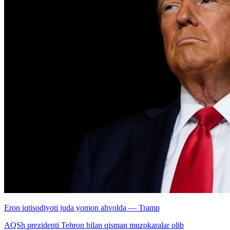
Eron iqtisodiyoti juda yomon ahvolda — Tramp
AQSh prezidenti Tehron bilan qisman muzokaralar olib