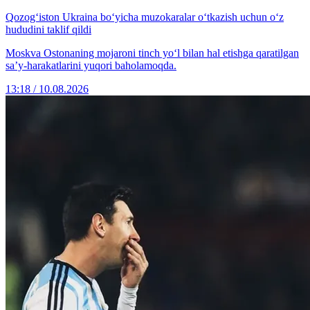
Qozog‘iston Ukraina bo‘yicha muzokaralar o‘tkazish uchun o‘z
hududini taklif qildi
Moskva Ostonaning mojaroni tinch yo‘l bilan hal etishga qaratilgan
sa’y-harakatlarini yuqori baholamoqda.
13:18 / 10.08.2026