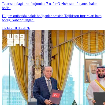
Tataristondagi dron hujumida 7 nafar O‘zbekiston fuqarosi halok
bo‘ldi
Hujum oqibatida halok bo‘lganlar orasida Tojikiston fuqarolari ham
borligi xabar qilingan.
16:14 / 10.08.2026