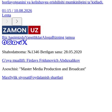
borilayotganini va kelishuvga erishilishi mumkinligini ta’kidladi.
01:15 / 10.08.2026
Lenta
Biz haqimizda
Yangiliklar
Aloqa
Bizning jamoa
Shahodatnoma: №1346 Berilgan sana: 28.05.2020
G'oya muallifi: Firdavs Fridunovich Abduxalikov
Asoschisi: "Master Media Production and Broadcast"
Maxfiylik siyosati
Foydalanish shartlari