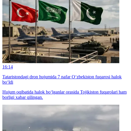
16:14
Tataristondagi dron hujumida 7 nafar O‘zbekiston fuqarosi halok
bo‘ldi
Hujum oqibatida halok bo‘lganlar orasida Tojikiston fuqarolari ham
borligi xabar qilingan.