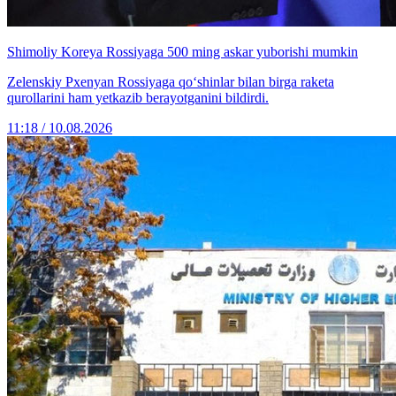
Shimoliy Koreya Rossiyaga 500 ming askar yuborishi mumkin
Zelenskiy Pxenyan Rossiyaga qo‘shinlar bilan birga raketa
qurollarini ham yetkazib berayotganini bildirdi.
11:18 / 10.08.2026