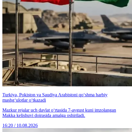
Turkiya, Pokiston va Saudiya Arabistoni qo‘shma harbiy
mashg‘ulotlar o‘tkazadi
Mazkur rejalar uch davlat o‘rtasida 7-avgust kuni imzolangan
Makka kelishuvi doirasida amalga oshiriladi.
16:20 / 10.08.2026