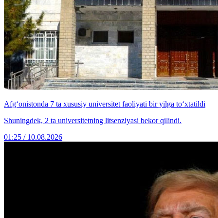
Afg‘onistonda 7 ta xususiy universitet faoliyati bir yilga to‘xtatildi
Shuningdek, 2 ta universitetning litsenziyasi bekor qilindi.
01:25 / 10.08.2026