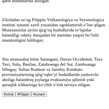
qator hududlarida sezilgan.
Zilziladan so‘ng Filippin Vulkanologiya va Seysmologiya
instituti sunami xavfi yuzasidan ogohlantirish e’lon qilgan.
Mutaxassislar ayrim qirg‘oq hududlarida to‘lqinlar
balandligi odatiy darajadan bir metrdan yuqori bo‘lishi
mumkinligini bildirgan.
Shu munosabat bilan Sarangani, Davao Occidental, Tavi-
Tavi, Sulu, Basilan, Zamboanga del Sur, Zamboanga
Sibugay, Sultan Kudarat va Janubiy Kotabato
provinsiyalarining qirg‘oqbo‘yi hududlarida yashovchi
aholiga balandroq joylarga evakuatsiya qilinish yoki
quruqlik ichkarisiga ko‘chib o‘tish tavsiya etilgan.
#zilzila
#Filippin
#sunami