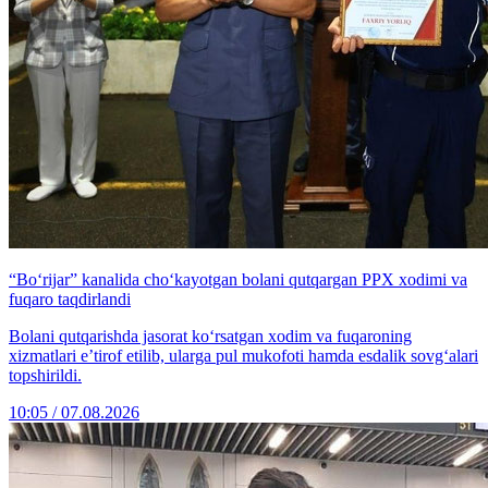
“Bo‘rijar” kanalida cho‘kayotgan bolani qutqargan PPX xodimi va
fuqaro taqdirlandi
Bolani qutqarishda jasorat ko‘rsatgan xodim va fuqaroning
xizmatlari e’tirof etilib, ularga pul mukofoti hamda esdalik sovg‘alari
topshirildi.
10:05 / 07.08.2026