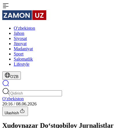
O'zbekiston
Jahon
Siyosat
Jinoyat
Madaniyat
Sport
Salomatlik
Lifestyle
O'ZB
O'zbekiston
20:16 / 08.06.2026
Ulashish
Xudoynazar Do‘stqobilov Jurnalistlar