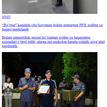
10:05
“Bo‘rijar” kanalida cho‘kayotgan bolani qutqargan PPX xodimi va
fuqaro taqdirlandi
Bolani qutqarishda jasorat ko‘rsatgan xodim va fuqaroning
xizmatlari e’tirof etilib, ularga pul mukofoti hamda esdalik sovg‘alari
topshirildi.