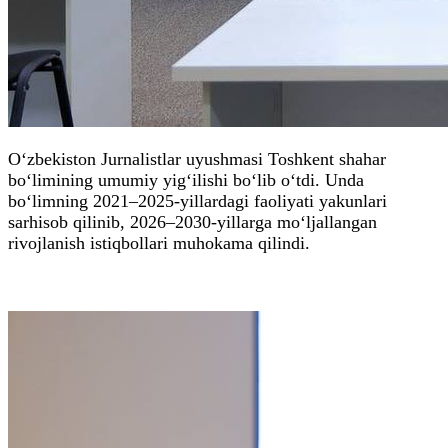
O‘zbekiston Jurnalistlar uyushmasi Toshkent shahar
bo‘limining umumiy yig‘ilishi bo‘lib o‘tdi. Unda
bo‘limning 2021–2025-yillardagi faoliyati yakunlari
sarhisob qilinib, 2026–2030-yillarga mo‘ljallangan
rivojlanish istiqbollari muhokama qilindi.