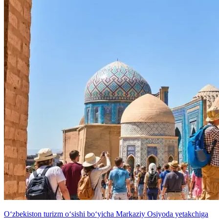
O‘zbekiston turizm o‘sishi bo‘yicha Markaziy Osiyoda yetakchiga