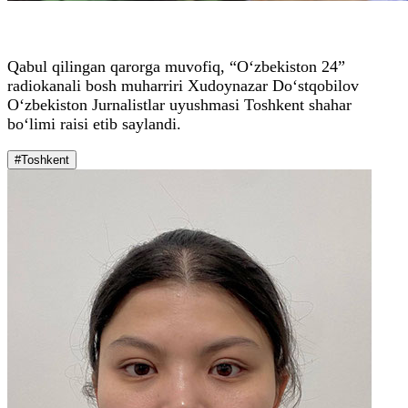
Qabul qilingan qarorga muvofiq, “O‘zbekiston 24”
radiokanali bosh muharriri Xudoynazar Do‘stqobilov
O‘zbekiston Jurnalistlar uyushmasi Toshkent shahar
bo‘limi raisi etib saylandi.
#Toshkent