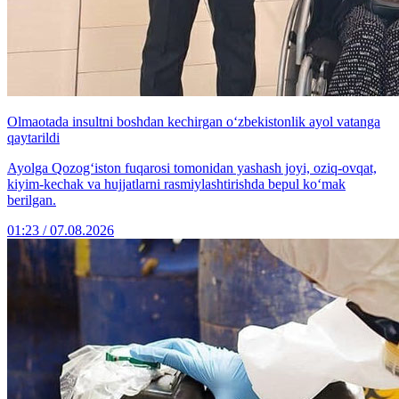
Olmaotada insultni boshdan kechirgan o‘zbekistonlik ayol vatanga
qaytarildi
Ayolga Qozog‘iston fuqarosi tomonidan yashash joyi, oziq-ovqat,
kiyim-kechak va hujjatlarni rasmiylashtirishda bepul ko‘mak
berilgan.
01:23 / 07.08.2026