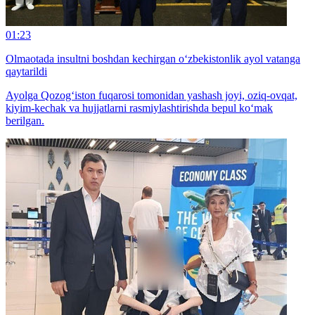
01:23
Olmaotada insultni boshdan kechirgan o‘zbekistonlik ayol vatanga
qaytarildi
Ayolga Qozog‘iston fuqarosi tomonidan yashash joyi, oziq-ovqat,
kiyim-kechak va hujjatlarni rasmiylashtirishda bepul ko‘mak
berilgan.