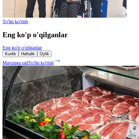
To'liq ko'rish
Eng ko'p o'qilganlar
Eng ko'p o'qilganlar
Kunlik
Haftalik
Oylik
Mavzuga oid
To'liq ko'rish