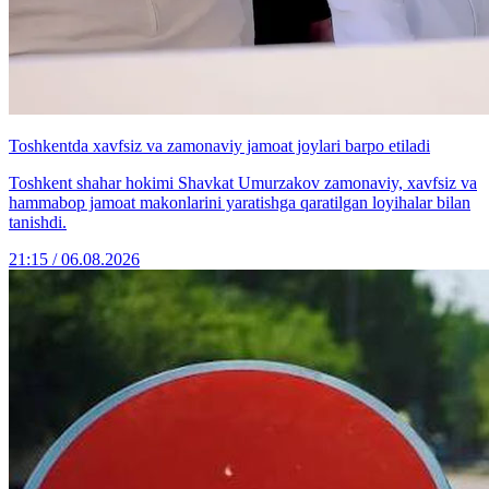
Toshkentda xavfsiz va zamonaviy jamoat joylari barpo etiladi
Toshkent shahar hokimi Shavkat Umurzakov zamonaviy, xavfsiz va
hammabop jamoat makonlarini yaratishga qaratilgan loyihalar bilan
tanishdi.
21:15 / 06.08.2026