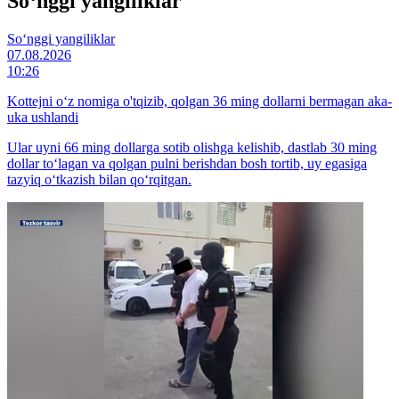
So‘nggi yangiliklar
So‘nggi yangiliklar
07.08.2026
10:26
Kottejni o‘z nomiga o'tqizib, qolgan 36 ming dollarni bermagan aka-
uka ushlandi
Ular uyni 66 ming dollarga sotib olishga kelishib, dastlab 30 ming
dollar to‘lagan va qolgan pulni berishdan bosh tortib, uy egasiga
tazyiq o‘tkazish bilan qo‘rqitgan.