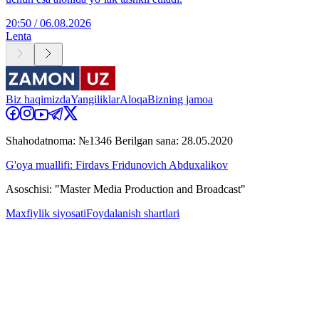
20:50 / 06.08.2026
Lenta
Biz haqimizda
Yangiliklar
Aloqa
Bizning jamoa
Shahodatnoma: №1346 Berilgan sana: 28.05.2020
G'oya muallifi: Firdavs Fridunovich Abduxalikov
Asoschisi: "Master Media Production and Broadcast"
Maxfiylik siyosati
Foydalanish shartlari