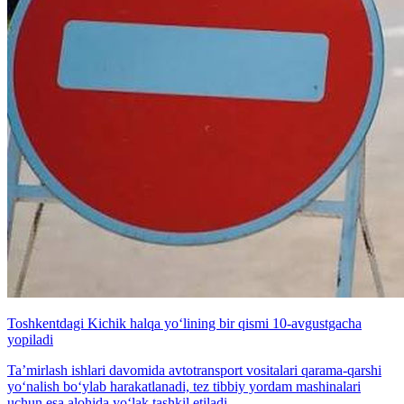
Toshkentdagi Kichik halqa yo‘lining bir qismi 10-avgustgacha
yopiladi
Ta’mirlash ishlari davomida avtotransport vositalari qarama-qarshi
yo‘nalish bo‘ylab harakatlanadi, tez tibbiy yordam mashinalari
uchun esa alohida yo‘lak tashkil etiladi.