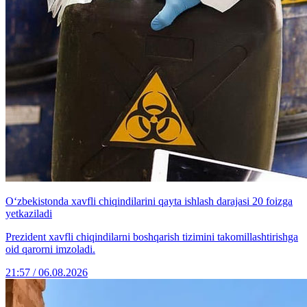
O‘zbekistonda xavfli chiqindilarini qayta ishlash darajasi 20 foizga
yetkaziladi
Prezident xavfli chiqindilarni boshqarish tizimini takomillashtirishga
oid qarorni imzoladi.
21:57 / 06.08.2026