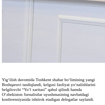
Yig‘ilish davomida Toshkent shahar bo‘limining yangi
Boshqaruvi tasdiqlandi, kelgusi faoliyat yo‘nalishlarini
belgilovchi “Yo‘l xaritasi” qabul qilindi hamda
O‘zbekiston Jurnalistlar uyushmasining navbatdagi
konferensiyasida ishtirok etadigan delegatlar saylandi.