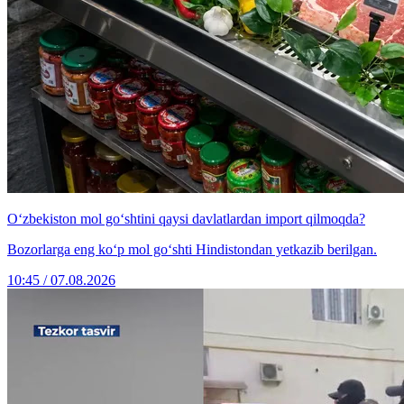
O‘zbekiston mol go‘shtini qaysi davlatlardan import qilmoqda?
Bozorlarga eng ko‘p mol go‘shti Hindistondan yetkazib berilgan.
10:45 / 07.08.2026