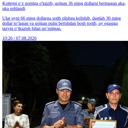
Kottejni o‘z nomiga o'tqizib, qolgan 36 ming dollarni bermagan aka-
uka ushlandi
Ular uyni 66 ming dollarga sotib olishga kelishib, dastlab 30 ming
dollar to‘lagan va qolgan pulni berishdan bosh tortib, uy egasiga
tazyiq o‘tkazish bilan qo‘rqitgan.
10:26 / 07.08.2026