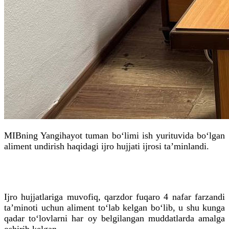
MIBning Yangihayot tuman bo‘limi ish yurituvida bo‘lgan
aliment undirish haqidagi ijro hujjati ijrosi ta’minlandi.
Ijro hujjatlariga muvofiq, qarzdor fuqaro 4 nafar farzandi
ta’minoti uchun aliment to‘lab kelgan bo‘lib, u shu kunga
qadar to‘lovlarni har oy belgilangan muddatlarda amalga
oshirib kelgan.