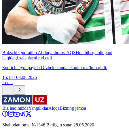
Bokschi Qudratillo Abduqahhorov AQSHda hibsga olingani
haqidagi xabarlarni rad etdi
Sportchi ayni paytda O‘zbekistonda ekanini ma’lum qildi.
15:18 / 08.08.2026
Lenta
Biz haqimizda
Yangiliklar
Aloqa
Bizning jamoa
Shahodatnoma: №1346 Berilgan sana: 28.05.2020