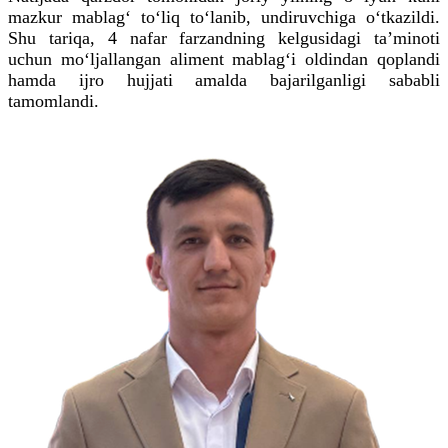
mazkur mablag‘ to‘liq to‘lanib, undiruvchiga o‘tkazildi.
Shu tariqa, 4 nafar farzandning kelgusidagi ta’minoti
uchun mo‘ljallangan aliment mablag‘i oldindan qoplandi
hamda ijro hujjati amalda bajarilganligi sababli
tamomlandi.