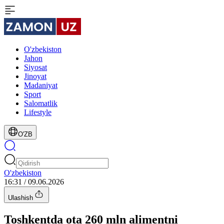
O'zbekiston
Jahon
Siyosat
Jinoyat
Madaniyat
Sport
Salomatlik
Lifestyle
O'ZB
O'zbekiston
16:31 / 09.06.2026
Ulashish
Toshkentda ota 260 mln alimentni