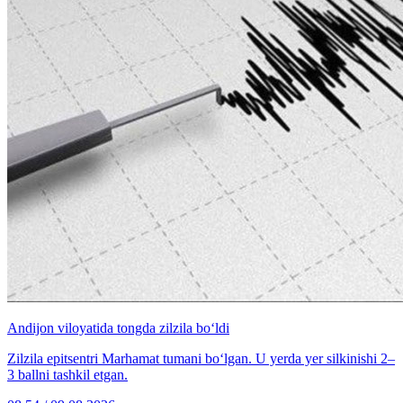
Andijon viloyatida tongda zilzila bo‘ldi
Zilzila epitsentri Marhamat tumani bo‘lgan. U yerda yer silkinishi 2–
3 ballni tashkil etgan.