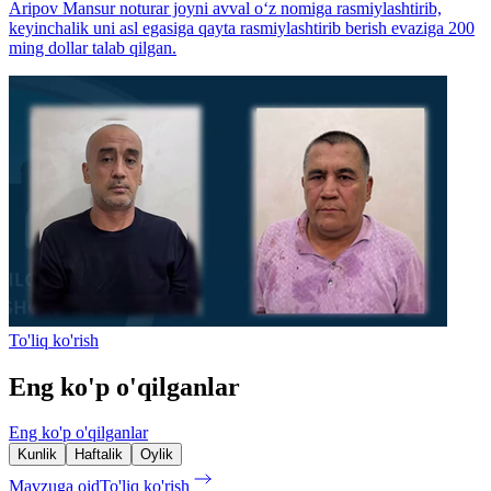
Aripov Mansur noturar joyni avval o‘z nomiga rasmiylashtirib,
keyinchalik uni asl egasiga qayta rasmiylashtirib berish evaziga 200
ming dollar talab qilgan.
To'liq ko'rish
Eng ko'p o'qilganlar
Eng ko'p o'qilganlar
Kunlik
Haftalik
Oylik
Mavzuga oid
To'liq ko'rish