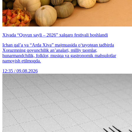
Xivada “Qovun sayli – 2026” xalqaro festivali boshlandi
Ichan qal’a va “Arda Xiva” majmuasida o‘tayotgan tadbirda
Xorazmning qovunchilik an’analari, milliy taomlar,
hunarmandchilik, folklor, musiqa va gastronomik mahsulotlar
namoyish etilmoqda.
12:35 / 09.08.2026