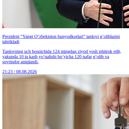
Prezident “Yangi O‘zbekiston bunyodkorlari” tanlovi g‘oliblarini
tabrikladi
Tanlovning uch bosqichida 124 mingdan ziyod yosh ishtirok etib,
yakunda 10 ta kasb yo‘nalishi bo‘yicha 120 nafar g‘olib va
sovrindor aniqlandi.
21:23 / 08.08.2026