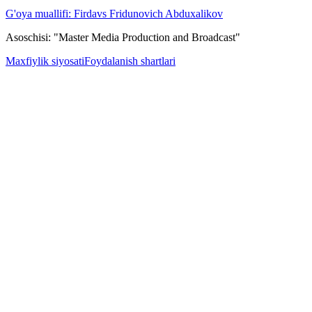
G'oya muallifi: Firdavs Fridunovich Abduxalikov
Asoschisi: "Master Media Production and Broadcast"
Maxfiylik siyosati
Foydalanish shartlari