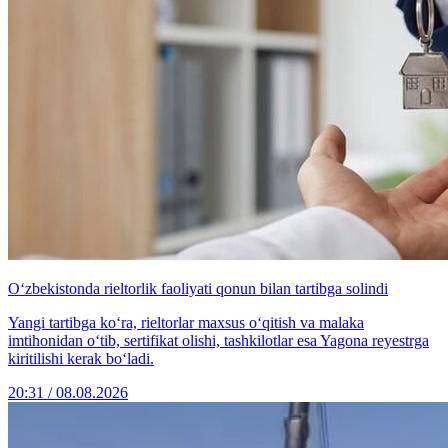
O‘zbekistonda rieltorlik faoliyati qonun bilan tartibga solindi
Yangi tartibga ko‘ra, rieltorlar maxsus o‘qitish va malaka
imtihonidan o‘tib, sertifikat olishi, tashkilotlar esa Yagona reyestrga
kiritilishi kerak bo‘ladi.
20:31 / 08.08.2026