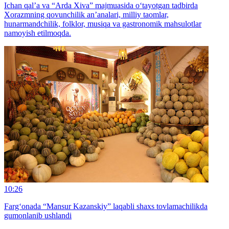
Ichan qal’a va “Arda Xiva” majmuasida o‘tayotgan tadbirda
Xorazmning qovunchilik an’analari, milliy taomlar,
hunarmandchilik, folklor, musiqa va gastronomik mahsulotlar
namoyish etilmoqda.
10:26
Farg‘onada “Mansur Kazanskiy” laqabli shaxs tovlamachilikda
gumonlanib ushlandi