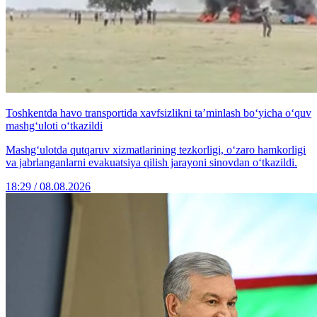
Toshkentda havo transportida xavfsizlikni ta’minlash bo‘yicha o‘quv
mashg‘uloti o‘tkazildi
Mashg‘ulotda qutqaruv xizmatlarining tezkorligi, o‘zaro hamkorligi
va jabrlanganlarni evakuatsiya qilish jarayoni sinovdan o‘tkazildi.
18:29 / 08.08.2026