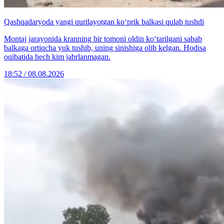
Qashqadaryoda yangi qurilayotgan ko‘prik balkasi qulab tushdi
Montaj jarayonida kranning bir tomoni oldin ko‘tarilgani sabab
balkaga ortiqcha yuk tushib, uning sinishiga olib kelgan. Hodisa
oqibatida hech kim jabrlanmagan.
18:52 / 08.08.2026