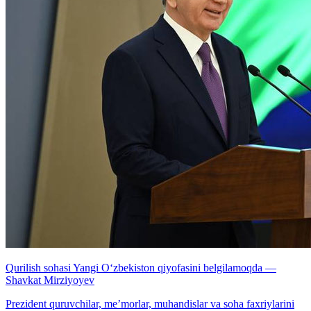
Qurilish sohasi Yangi O‘zbekiston qiyofasini belgilamoqda —
Shavkat Mirziyoyev
Prezident quruvchilar, me’morlar, muhandislar va soha faxriylarini