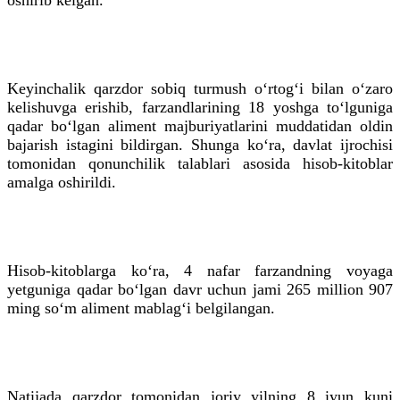
Keyinchalik qarzdor sobiq turmush o‘rtog‘i bilan o‘zaro
kelishuvga erishib, farzandlarining 18 yoshga to‘lguniga
qadar bo‘lgan aliment majburiyatlarini muddatidan oldin
bajarish istagini bildirgan. Shunga ko‘ra, davlat ijrochisi
tomonidan qonunchilik talablari asosida hisob-kitoblar
amalga oshirildi.
Hisob-kitoblarga ko‘ra, 4 nafar farzandning voyaga
yetguniga qadar bo‘lgan davr uchun jami 265 million 907
ming so‘m aliment mablag‘i belgilangan.
Natijada qarzdor tomonidan joriy yilning 8 iyun kuni