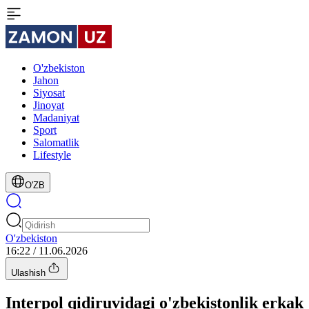
O'zbekiston
Jahon
Siyosat
Jinoyat
Madaniyat
Sport
Salomatlik
Lifestyle
O'ZB
O'zbekiston
16:22 / 11.06.2026
Ulashish
Interpol qidiruvidagi o'zbekistonlik erkak