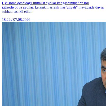
Uyushma qoshidagi Jurnalist ayollar kengashining “Yashil
iqtisodiyot va ayollar: kelajakni asrash mas’uliyati” mavzusida davra
suhbati tashkil etildi.
18:22 / 07.08.2026