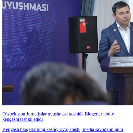
O‘zbekiston Jurnalistlar uyushmasi qoshida Blogerlar ijodiy
kengashi tashkil etildi
Kengash blogerlarning kasbiy rivojlanishi, media savodxonligini