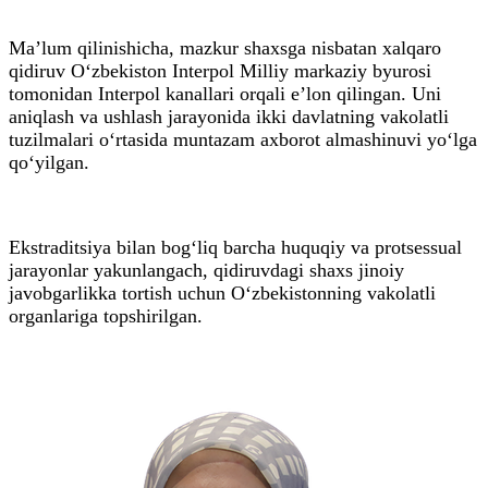
Ma’lum qilinishicha, mazkur shaxsga nisbatan xalqaro
qidiruv O‘zbekiston Interpol Milliy markaziy byurosi
tomonidan Interpol kanallari orqali e’lon qilingan. Uni
aniqlash va ushlash jarayonida ikki davlatning vakolatli
tuzilmalari o‘rtasida muntazam axborot almashinuvi yo‘lga
qo‘yilgan.
Ekstraditsiya bilan bog‘liq barcha huquqiy va protsessual
jarayonlar yakunlangach, qidiruvdagi shaxs jinoiy
javobgarlikka tortish uchun O‘zbekistonning vakolatli
organlariga topshirilgan.