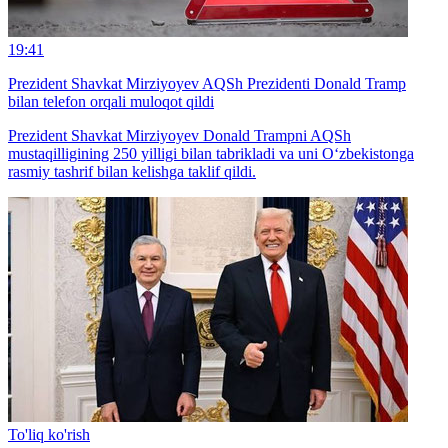
19:41
Prezident Shavkat Mirziyoyev AQSh Prezidenti Donald Tramp
bilan telefon orqali muloqot qildi
Prezident Shavkat Mirziyoyev Donald Trampni AQSh
mustaqilligining 250 yilligi bilan tabrikladi va uni O‘zbekistonga
rasmiy tashrif bilan kelishga taklif qildi.
To'liq ko'rish