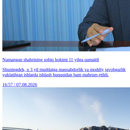
Namangan shahrining sobiq hokimi 11 yilga qamaldi
Shuningdek, u 3 yil muddatga mansabdorlik va moddiy javobgarlik
yuklatilgan ishlarda ishlash huquqidan ham mahrum etildi.
16:57 / 07.08.2026