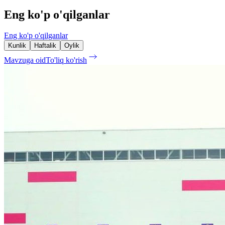
Eng ko'p o'qilganlar
Eng ko'p o'qilganlar
Kunlik
Haftalik
Oylik
Mavzuga oid
To'liq ko'rish