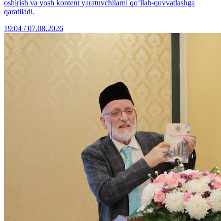
oshirish va yosh kontent yaratuvchilarni qo‘llab-quvvatlashga
qaratiladi.
19:04 / 07.08.2026