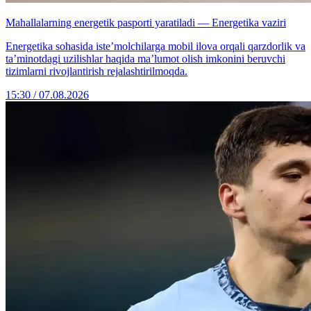
Mahallalarning energetik pasporti yaratiladi — Energetika vaziri
Energetika sohasida iste’molchilarga mobil ilova orqali qarzdorlik va
ta’minotdagi uzilishlar haqida ma’lumot olish imkonini beruvchi
tizimlarni rivojlantirish rejalashtirilmoqda.
15:30 / 07.08.2026