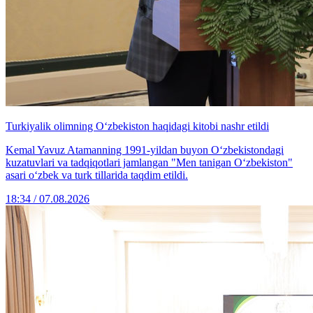
Turkiyalik olimning O‘zbekiston haqidagi kitobi nashr etildi
Kemal Yavuz Atamanning 1991-yildan buyon O‘zbekistondagi
kuzatuvlari va tadqiqotlari jamlangan "Men tanigan O‘zbekiston"
asari o‘zbek va turk tillarida taqdim etildi.
18:34 / 07.08.2026