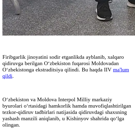
Firibgarlik jinoyatini sodir etganlikda ayblanib, xalqaro
qidiruvga berilgan O‘zbekiston fuqarosi Moldovadan
O‘zbekistonga ekstraditsiya qilindi. Bu haqda IIV
ma'lum
qildi
.
O‘zbekiston va Moldova Interpol Milliy markaziy
byurolari o‘rtasidagi hamkorlik hamda muvofiqlashtirilgan
tezkor-qidiruv tadbirlari natijasida qidiruvdagi shaxsning
yashash manzili aniqlanib, u Kishinyov shahrida qo‘lga
olingan.