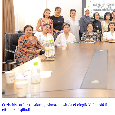
O‘zbekiston Jurnalistlar uyushmasi qoshida ekologik klub tashkil
etish taklif qilindi