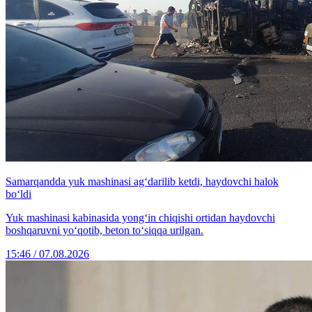
Samarqandda yuk mashinasi ag‘darilib ketdi, haydovchi halok
bo‘ldi
Yuk mashinasi kabinasida yong‘in chiqishi ortidan haydovchi
boshqaruvni yo‘qotib, beton to‘siqqa urilgan.
15:46 / 07.08.2026