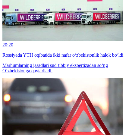
20:20
Rossiyada YTH oqibatida ikki nafar o‘zbekistonlik halok bo‘ldi
Marhumlarning jasadlari sud-tibbiy ekspertizadan so‘ng
O‘zbekistonga qaytariladi.