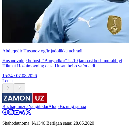
Abduqodir Husanov og‘ir judolikka uchradi
Husanovning bobosi, “Bunyodkor” U-19 jamoasi bosh murabbiyi
Hikmat Hoshimovning otasi Husan bobo vafot etdi.
15:24 / 07.08.2026
Lenta
Biz haqimizda
Yangiliklar
Aloqa
Bizning jamoa
Shahodatnoma: №1346 Berilgan sana: 28.05.2020