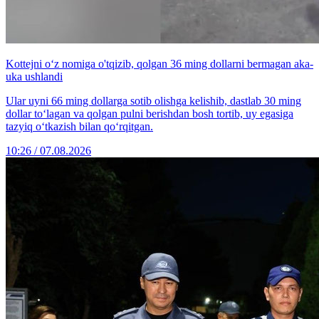
Kottejni o‘z nomiga o'tqizib, qolgan 36 ming dollarni bermagan aka-
uka ushlandi
Ular uyni 66 ming dollarga sotib olishga kelishib, dastlab 30 ming
dollar to‘lagan va qolgan pulni berishdan bosh tortib, uy egasiga
tazyiq o‘tkazish bilan qo‘rqitgan.
10:26 / 07.08.2026