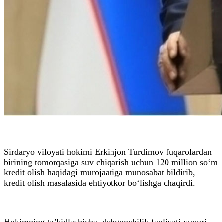
Sirdaryo viloyati hokimi Erkinjon Turdimov fuqarolardan
birining tomorqasiga suv chiqarish uchun 120 million so‘m
kredit olish haqidagi murojaatiga munosabat bildirib,
kredit olish masalasida ehtiyotkor bo‘lishga chaqirdi.
Hokimning ta’kidlashicha, dehqonchilik faoliyati yuqori