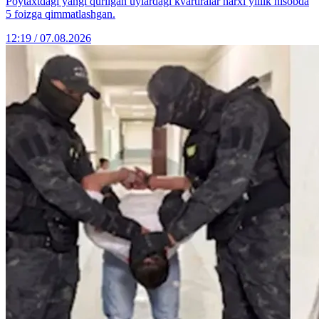
Poytaxtdagi yangi qurilgan uylardagi kvartiralar narxi yillik hisobda
5 foizga qimmatlashgan.
12:19 / 07.08.2026