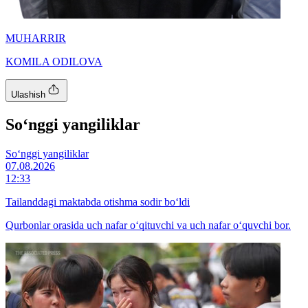
MUHARRIR
KOMILA ODILOVA
Ulashish
So‘nggi yangiliklar
So‘nggi yangiliklar
07.08.2026
12:33
Tailanddagi maktabda otishma sodir bo‘ldi
Qurbonlar orasida uch nafar o‘qituvchi va uch nafar o‘quvchi bor.