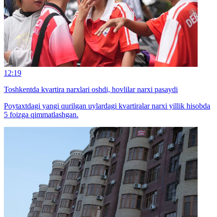
12:19
Toshkentda kvartira narxlari oshdi, hovlilar narxi pasaydi
Poytaxtdagi yangi qurilgan uylardagi kvartiralar narxi yillik hisobda
5 foizga qimmatlashgan.