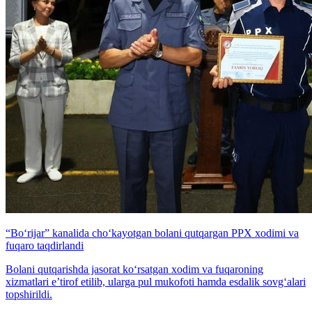
“Bo‘rijar” kanalida cho‘kayotgan bolani qutqargan PPX xodimi va
fuqaro taqdirlandi
Bolani qutqarishda jasorat ko‘rsatgan xodim va fuqaroning
xizmatlari e’tirof etilib, ularga pul mukofoti hamda esdalik sovg‘alari
topshirildi.