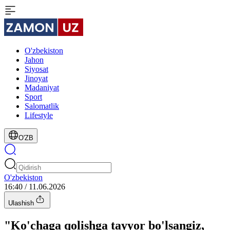
O'zbekiston
Jahon
Siyosat
Jinoyat
Madaniyat
Sport
Salomatlik
Lifestyle
O'ZB
O'zbekiston
16:40 / 11.06.2026
Ulashish
"Ko'chaga qolishga tayyor bo'lsangiz,