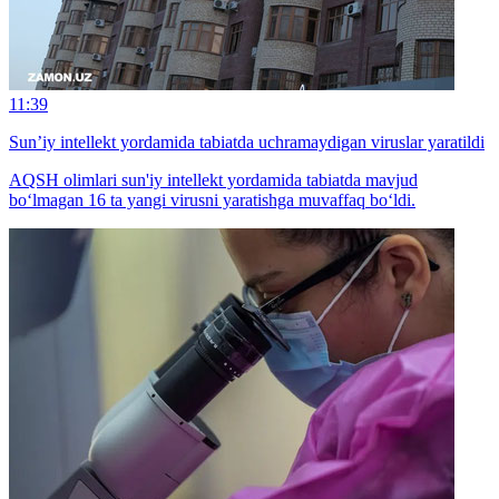
11:39
Sun’iy intellekt yordamida tabiatda uchramaydigan viruslar yaratildi
AQSH olimlari sun'iy intellekt yordamida tabiatda mavjud
bo‘lmagan 16 ta yangi virusni yaratishga muvaffaq bo‘ldi.