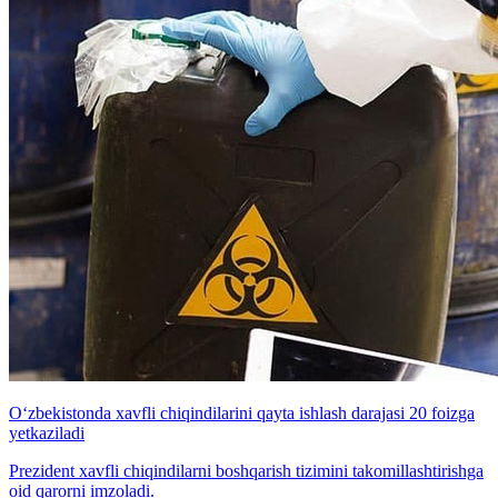
O‘zbekistonda xavfli chiqindilarini qayta ishlash darajasi 20 foizga
yetkaziladi
Prezident xavfli chiqindilarni boshqarish tizimini takomillashtirishga
oid qarorni imzoladi.