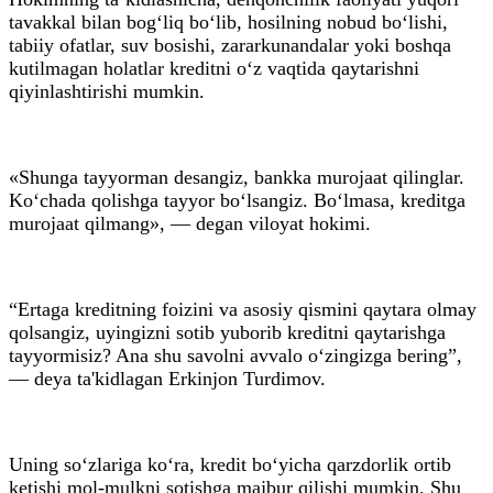
tavakkal bilan bog‘liq bo‘lib, hosilning nobud bo‘lishi,
tabiiy ofatlar, suv bosishi, zararkunandalar yoki boshqa
kutilmagan holatlar kreditni o‘z vaqtida qaytarishni
qiyinlashtirishi mumkin.
«Shunga tayyorman desangiz, bankka murojaat qilinglar.
Ko‘chada qolishga tayyor bo‘lsangiz. Bo‘lmasa, kreditga
murojaat qilmang», — degan viloyat hokimi.
“Ertaga kreditning foizini va asosiy qismini qaytara olmay
qolsangiz, uyingizni sotib yuborib kreditni qaytarishga
tayyormisiz? Ana shu savolni avvalo o‘zingizga bering”,
— deya ta'kidlagan Erkinjon Turdimov.
Uning so‘zlariga ko‘ra, kredit bo‘yicha qarzdorlik ortib
ketishi mol-mulkni sotishga majbur qilishi mumkin. Shu