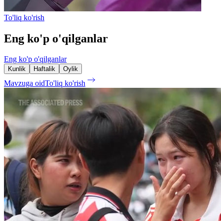
To'liq ko'rish
Eng ko'p o'qilganlar
Eng ko'p o'qilganlar
Kunlik
Haftalik
Oylik
Mavzuga oid
To'liq ko'rish