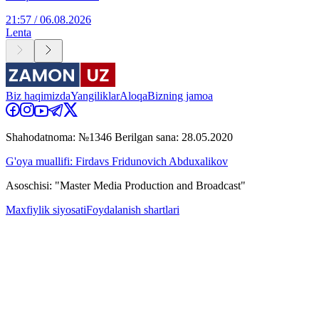
21:57 / 06.08.2026
Lenta
Biz haqimizda
Yangiliklar
Aloqa
Bizning jamoa
Shahodatnoma: №1346 Berilgan sana: 28.05.2020
G'oya muallifi: Firdavs Fridunovich Abduxalikov
Asoschisi: "Master Media Production and Broadcast"
Maxfiylik siyosati
Foydalanish shartlari