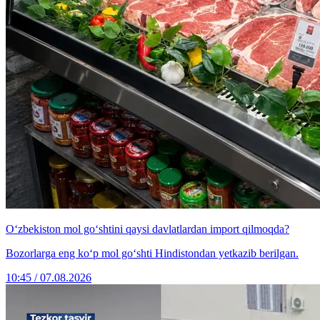
O‘zbekiston mol go‘shtini qaysi davlatlardan import qilmoqda?
Bozorlarga eng ko‘p mol go‘shti Hindistondan yetkazib berilgan.
10:45 / 07.08.2026