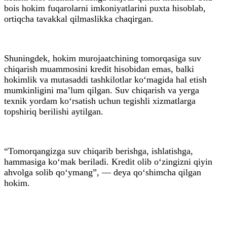
bois hokim fuqarolarni imkoniyatlarini puxta hisoblab,
ortiqcha tavakkal qilmaslikka chaqirgan.
Shuningdek, hokim murojaatchining tomorqasiga suv
chiqarish muammosini kredit hisobidan emas, balki
hokimlik va mutasaddi tashkilotlar ko‘magida hal etish
mumkinligini ma’lum qilgan. Suv chiqarish va yerga
texnik yordam ko‘rsatish uchun tegishli xizmatlarga
topshiriq berilishi aytilgan.
“Tomorqangizga suv chiqarib berishga, ishlatishga,
hammasiga ko‘mak beriladi. Kredit olib o‘zingizni qiyin
ahvolga solib qo‘ymang”, — deya qo‘shimcha qilgan
hokim.