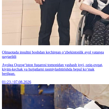
Olmaotada insultni boshdan kechirgan o‘zbekistonlik ayol vatanga
qaytarildi
Ayolga Qozog‘iston fuqarosi tomonidan yashash joyi, oziq-ovqat,
kiyim-kechak va hujjatlarni rasmiylashtirishda bepul ko‘mak
berilgan.
01:23 / 07.08.2026