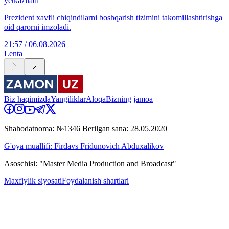
yetkaziladi
Prezident xavfli chiqindilarni boshqarish tizimini takomillashtirishga
oid qarorni imzoladi.
21:57 / 06.08.2026
Lenta
Biz haqimizda
Yangiliklar
Aloqa
Bizning jamoa
Shahodatnoma: №1346 Berilgan sana: 28.05.2020
G'oya muallifi: Firdavs Fridunovich Abduxalikov
Asoschisi: "Master Media Production and Broadcast"
Maxfiylik siyosati
Foydalanish shartlari