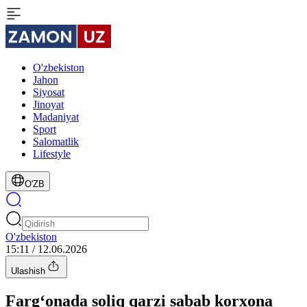
O'zbekiston
Jahon
Siyosat
Jinoyat
Madaniyat
Sport
Salomatlik
Lifestyle
O'ZB
O'zbekiston
15:11 / 12.06.2026
Ulashish
Farg‘onada soliq qarzi sabab korxona