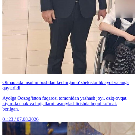
Olmaotada insultni boshdan kechirgan o‘zbekistonlik ayol vatanga
qaytarildi
Ayolga Qozog‘iston fuqarosi tomonidan yashash joyi, oziq-ovqat,
kiyim-kechak va hujjatlarni rasmiylashtirishda bepul ko‘mak
berilgan.
01:23 / 07.08.2026