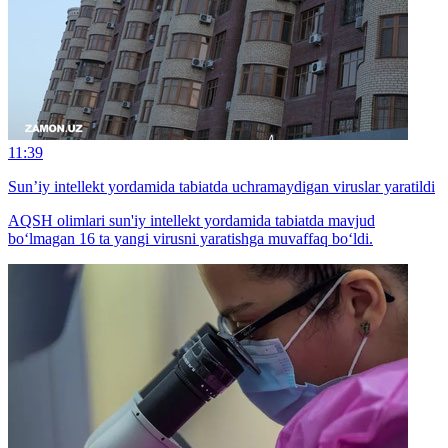
11:39
Sun’iy intellekt yordamida tabiatda uchramaydigan viruslar yaratildi
AQSH olimlari sun'iy intellekt yordamida tabiatda mavjud
bo‘lmagan 16 ta yangi virusni yaratishga muvaffaq bo‘ldi.