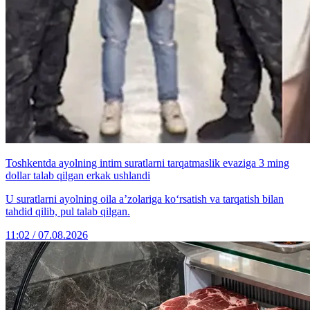
Toshkentda ayolning intim suratlarni tarqatmaslik evaziga 3 ming
dollar talab qilgan erkak ushlandi
U suratlarni ayolning oila a’zolariga ko‘rsatish va tarqatish bilan
tahdid qilib, pul talab qilgan.
11:02 / 07.08.2026