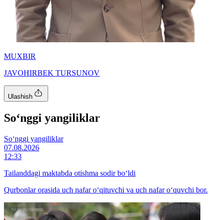
MUXBIR
JAVOHIRBEK TURSUNOV
Ulashish
So‘nggi yangiliklar
So‘nggi yangiliklar
07.08.2026
12:33
Tailanddagi maktabda otishma sodir bo‘ldi
Qurbonlar orasida uch nafar o‘qituvchi va uch nafar o‘quvchi bor.