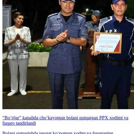
“Bo‘rijar” kanalida cho‘kayotgan bolani qutqargan PPX xodimi va
fuqaro taqdirlandi
Bolani qutqarishda jasorat ko‘rsatgan xodim va fuqaroning