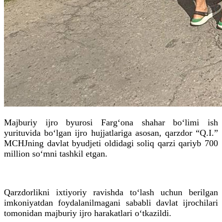
Majburiy ijro byurosi Farg‘ona shahar bo‘limi ish
yurituvida bo‘lgan ijro hujjatlariga asosan, qarzdor “Q.I.”
MCHJning davlat byudjeti oldidagi soliq qarzi qariyb 700
million so‘mni tashkil etgan.
Qarzdorlikni ixtiyoriy ravishda to‘lash uchun berilgan
imkoniyatdan foydalanilmagani sababli davlat ijrochilari
tomonidan majburiy ijro harakatlari o‘tkazildi.