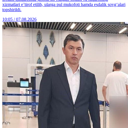
xizmatlari e’tirof etilib, ularga pul mukofoti hamda esdalik sovg‘alari
topshirildi.
10:05 / 07.08.2026