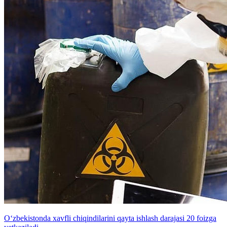
O‘zbekistonda xavfli chiqindilarini qayta ishlash darajasi 20 foizga