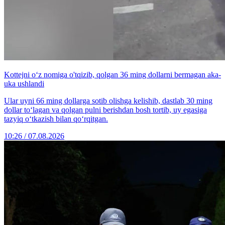
Kottejni o‘z nomiga o'tqizib, qolgan 36 ming dollarni bermagan aka-
uka ushlandi
Ular uyni 66 ming dollarga sotib olishga kelishib, dastlab 30 ming
dollar to‘lagan va qolgan pulni berishdan bosh tortib, uy egasiga
tazyiq o‘tkazish bilan qo‘rqitgan.
10:26 / 07.08.2026