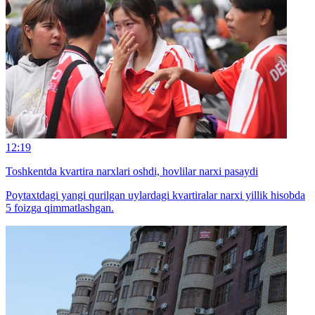
12:19
Toshkentda kvartira narxlari oshdi, hovlilar narxi pasaydi
Poytaxtdagi yangi qurilgan uylardagi kvartiralar narxi yillik hisobda
5 foizga qimmatlashgan.