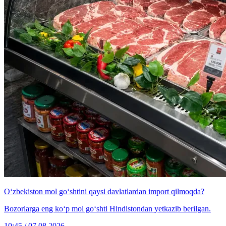
O‘zbekiston mol go‘shtini qaysi davlatlardan import qilmoqda?
Bozorlarga eng ko‘p mol go‘shti Hindistondan yetkazib berilgan.
10:45 / 07.08.2026