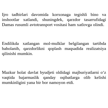
Ijro tadbirlari davomida korxonaga tegishli bino va
inshootlar xatlandi, shuningdek, qarzdor tasarrufidagi
Damas rusumli avtotransport vositasi ham xatlovga olindi.
Endilikda xatlangan mol-mulklar belgilangan tartibda
baholanib, qarzdorlikni qoplash maqsadida realizatsiya
qilinishi mumkin.
Mazkur holat davlat byudjeti oldidagi majburiyatlarni o‘z
vaqtida bajarmaslik qanday oqibatlarga olib kelishi
mumkinligini yana bir bor namoyon etdi.