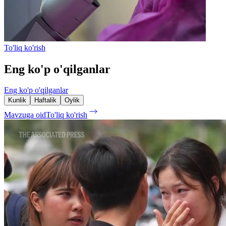
To'liq ko'rish
Eng ko'p o'qilganlar
Eng ko'p o'qilganlar
Kunlik
Haftalik
Oylik
Mavzuga oid
To'liq ko'rish