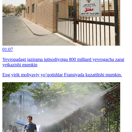
01:07
Yevropadagi jazirama iqtisodiyotga 800 milliard yevrogacha zarar
yetkazishi mumkin
Eng yirik moliyaviy yo‘qotishlar Fransiyada kuzatilishi mumkin.