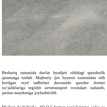
Beshariq tumanida davlat byudjeti oldidagi qarzdorlik
qimmatga tushdi. Majburiy ijro byurosi tomonidan olib
borilgan reyd tadbirlari davomida qarzdor fermer
xo‘jaliklariga tegishli avtotransport vositalari xatlanib,
jarima maydoniga joylashtirildi.
Ma’lum bo‘lishicha, “Q.Q.” fermer xo‘jaligining soliq va