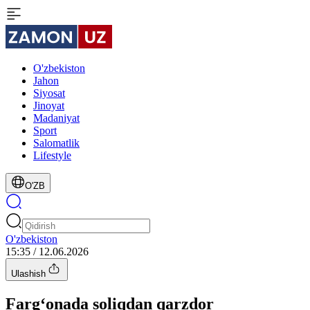
O'zbekiston
Jahon
Siyosat
Jinoyat
Madaniyat
Sport
Salomatlik
Lifestyle
O'ZB
O'zbekiston
15:35 / 12.06.2026
Ulashish
Farg‘onada soliqdan qarzdor