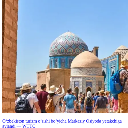
O‘zbekiston turizm o‘sishi bo‘yicha Markaziy Osiyoda yetakchiga
aylandi — WTTC