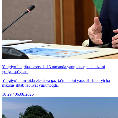
Yangiyo‘l tajribasi asosida 13 tumanda yangi energetika tizimi
yo‘lga qo‘yiladi
Yangiyo‘l tumanida elektr va gaz ta’minotini yaxshilash bo‘yicha
maxsus shtab faoliyat yuritmoqda.
18:29 / 06.08.2026