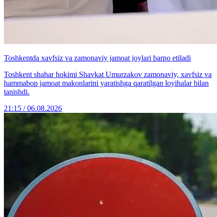
Toshkentda xavfsiz va zamonaviy jamoat joylari barpo etiladi
Toshkent shahar hokimi Shavkat Umurzakov zamonaviy, xavfsiz va
hammabop jamoat makonlarini yaratishga qaratilgan loyihalar bilan
tanishdi.
21:15 / 06.08.2026