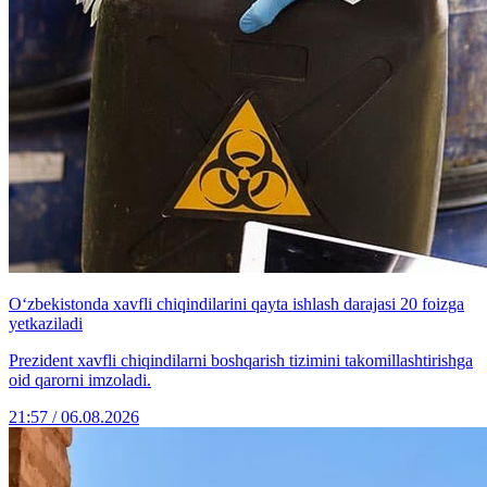
O‘zbekistonda xavfli chiqindilarini qayta ishlash darajasi 20 foizga
yetkaziladi
Prezident xavfli chiqindilarni boshqarish tizimini takomillashtirishga
oid qarorni imzoladi.
21:57 / 06.08.2026