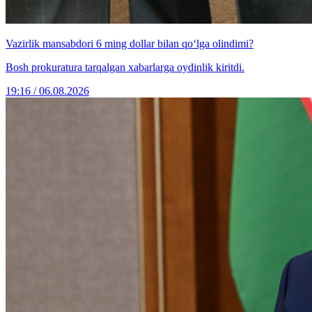
Vazirlik mansabdori 6 ming dollar bilan qo‘lga olindimi?
Bosh prokuratura tarqalgan xabarlarga oydinlik kiritdi.
19:16 / 06.08.2026