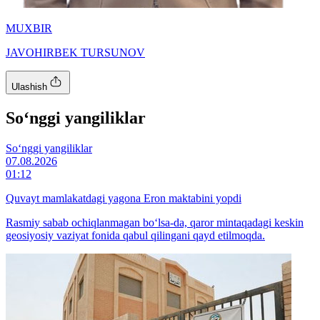
MUXBIR
JAVOHIRBEK TURSUNOV
Ulashish
So‘nggi yangiliklar
So‘nggi yangiliklar
07.08.2026
01:12
Quvayt mamlakatdagi yagona Eron maktabini yopdi
Rasmiy sabab ochiqlanmagan bo‘lsa-da, qaror mintaqadagi keskin
geosiyosiy vaziyat fonida qabul qilingani qayd etilmoqda.