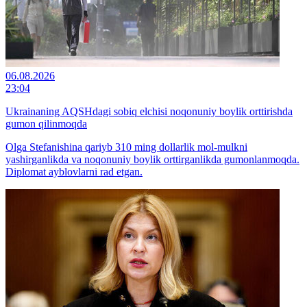
06.08.2026
23:04
Ukrainaning AQSHdagi sobiq elchisi noqonuniy boylik orttirishda
gumon qilinmoqda
Olga Stefanishina qariyb 310 ming dollarlik mol-mulkni
yashirganlikda va noqonuniy boylik orttirganlikda gumonlanmoqda.
Diplomat ayblovlarni rad etgan.