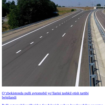
O‘zbekistonda pulli avtomobil yo‘llarini tashkil etish tartibi
belgilandi