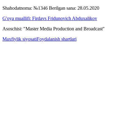
Shahodatnoma: №1346 Berilgan sana: 28.05.2020
G'oya muallifi: Firdavs Fridunovich Abduxalikov
Asoschisi: "Master Media Production and Broadcast"
Maxfiylik siyosati
Foydalanish shartlari