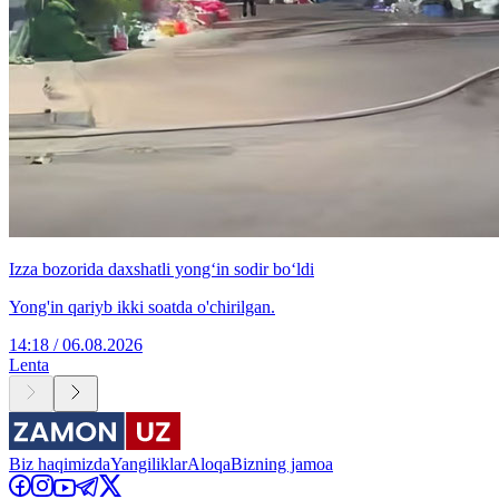
Izza bozorida daxshatli yong‘in sodir bo‘ldi
Yong'in qariyb ikki soatda o'chirilgan.
14:18 / 06.08.2026
Lenta
Biz haqimizda
Yangiliklar
Aloqa
Bizning jamoa