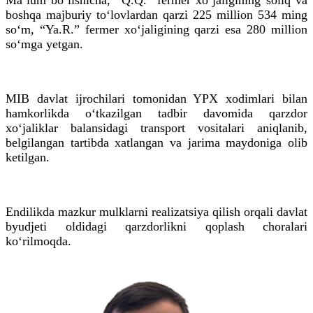
boshqa majburiy to‘lovlardan qarzi 225 million 534 ming
so‘m, “Ya.R.” fermer xo‘jaligining qarzi esa 280 million
so‘mga yetgan.
MIB davlat ijrochilari tomonidan YPX xodimlari bilan
hamkorlikda o‘tkazilgan tadbir davomida qarzdor
xo‘jaliklar balansidagi transport vositalari aniqlanib,
belgilangan tartibda xatlangan va jarima maydoniga olib
ketilgan.
Endilikda mazkur mulklarni realizatsiya qilish orqali davlat
byudjeti oldidagi qarzdorlikni qoplash choralari
ko‘rilmoqda.