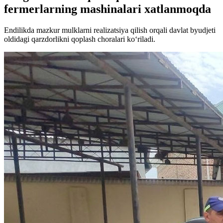
fermerlarning mashinalari xatlanmoqda
Endilikda mazkur mulklarni realizatsiya qilish orqali davlat byudjeti
oldidagi qarzdorlikni qoplash choralari ko‘riladi.