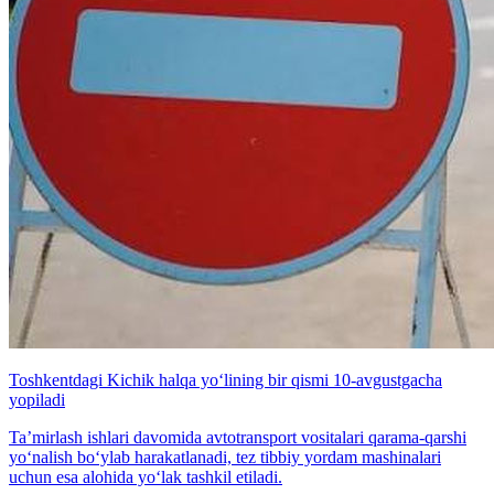
Toshkentdagi Kichik halqa yo‘lining bir qismi 10-avgustgacha
yopiladi
Ta’mirlash ishlari davomida avtotransport vositalari qarama-qarshi
yo‘nalish bo‘ylab harakatlanadi, tez tibbiy yordam mashinalari
uchun esa alohida yo‘lak tashkil etiladi.