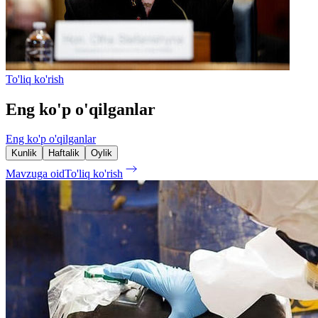
To'liq ko'rish
Eng ko'p o'qilganlar
Eng ko'p o'qilganlar
Kunlik
Haftalik
Oylik
Mavzuga oid
To'liq ko'rish