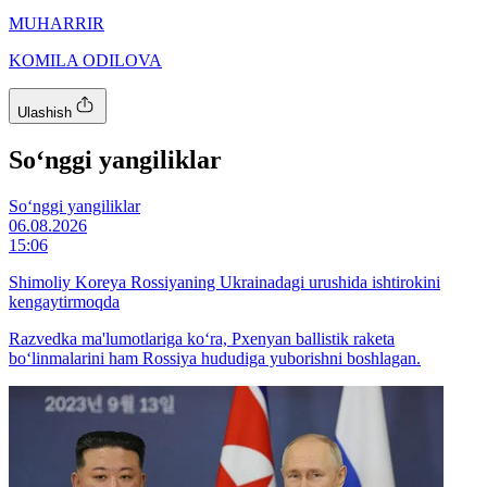
MUHARRIR
KOMILA ODILOVA
Ulashish
So‘nggi yangiliklar
So‘nggi yangiliklar
06.08.2026
15:06
Shimoliy Koreya Rossiyaning Ukrainadagi urushida ishtirokini
kengaytirmoqda
Razvedka ma'lumotlariga ko‘ra, Pxenyan ballistik raketa
bo‘linmalarini ham Rossiya hududiga yuborishni boshlagan.