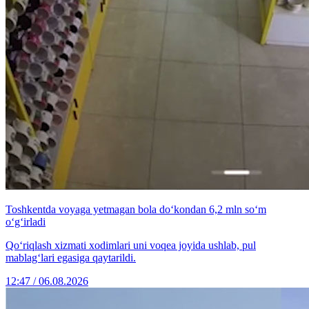
Toshkentda voyaga yetmagan bola do‘kondan 6,2 mln so‘m
o‘g‘irladi
Qo‘riqlash xizmati xodimlari uni voqea joyida ushlab, pul
mablag‘lari egasiga qaytarildi.
12:47 / 06.08.2026