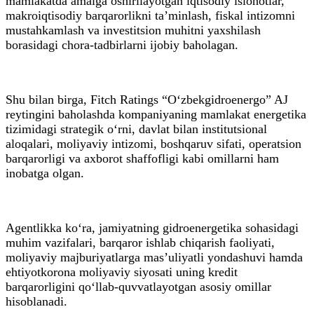
mamlakatda amalga oshirilayotgan iqtisodiy islohotlar,
makroiqtisodiy barqarorlikni ta’minlash, fiskal intizomni
mustahkamlash va investitsion muhitni yaxshilash
borasidagi chora-tadbirlarni ijobiy baholagan.
Shu bilan birga, Fitch Ratings “O‘zbekgidroenergo” AJ
reytingini baholashda kompaniyaning mamlakat energetika
tizimidagi strategik o‘rni, davlat bilan institutsional
aloqalari, moliyaviy intizomi, boshqaruv sifati, operatsion
barqarorligi va axborot shaffofligi kabi omillarni ham
inobatga olgan.
Agentlikka ko‘ra, jamiyatning gidroenergetika sohasidagi
muhim vazifalari, barqaror ishlab chiqarish faoliyati,
moliyaviy majburiyatlarga mas’uliyatli yondashuvi hamda
ehtiyotkorona moliyaviy siyosati uning kredit
barqarorligini qo‘llab-quvvatlayotgan asosiy omillar
hisoblanadi.