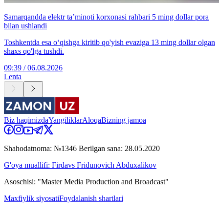
Samarqandda elektr ta’minoti korxonasi rahbari 5 ming dollar pora
bilan ushlandi
Toshkentda esa o‘qishga kiritib qo'yish evaziga 13 ming dollar olgan
shaxs qo'lga tushdi.
09:39 / 06.08.2026
Lenta
Biz haqimizda
Yangiliklar
Aloqa
Bizning jamoa
Shahodatnoma: №1346 Berilgan sana: 28.05.2020
G'oya muallifi: Firdavs Fridunovich Abduxalikov
Asoschisi: "Master Media Production and Broadcast"
Maxfiylik siyosati
Foydalanish shartlari