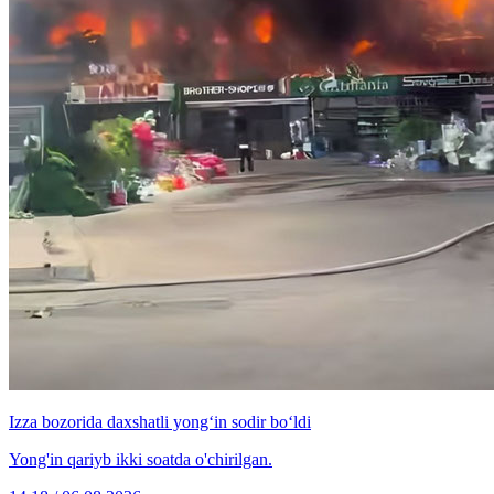
Izza bozorida daxshatli yong‘in sodir bo‘ldi
Yong'in qariyb ikki soatda o'chirilgan.