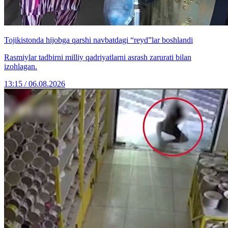
Tojikistonda hijobga qarshi navbatdagi “reyd”lar boshlandi
Rasmiylar tadbirni milliy qadriyatlarni asrash zarurati bilan
izohlagan.
13:15 / 06.08.2026