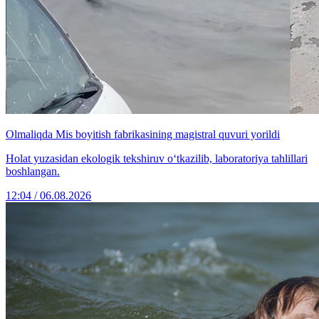
Olmaliqda Mis boyitish fabrikasining magistral quvuri yorildi
Holat yuzasidan ekologik tekshiruv o‘tkazilib, laboratoriya tahlillari
boshlangan.
12:04 / 06.08.2026