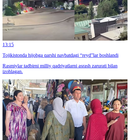
13:15
Tojikistonda hijobga qarshi navbatdagi “reyd”lar boshlandi
Rasmiylar tadbirni milliy qadriyatlarni asrash zarurati bilan
izohlagan.