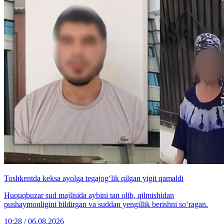
Toshkentda keksa ayolga tegajog‘lik qilgan yigit qamaldi
Huquqbuzar sud majlisida aybini tan olib, qilmishidan
pushaymonligini bildirgan va suddan yengillik berishni so‘ragan.
10:28 / 06.08.2026