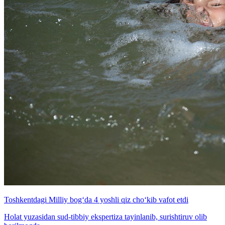
Toshkentdagi Milliy bog‘da 4 yoshli qiz cho‘kib vafot etdi
Holat yuzasidan sud-tibbiy ekspertiza tayinlanib, surishtiruv olib