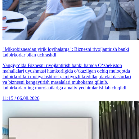
"Mikrobiznesdan yirik loyihalarga": Biznesni rivojlantirish banki
tadbirkorlar bilan uchrashdi
Yangiyo‘lda Biznesni rivojlantirish banki hamda O‘zbekiston
mahallalari uyushmasi hamkorligida o‘tkazilgan ochiq muloqotda
tadbirkorlikni moliyalashtirish, imtiyozli kreditlar, davlat dasturlari
va biznesni kengaytirish masalalari muhokama qilinib,
tadbirkorlarning murojaatlariga amaliy yechimlar ishlab chiqildi.
11:15 / 06.08.2026