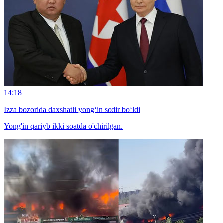
14:18
Izza bozorida daxshatli yong‘in sodir bo‘ldi
Yong'in qariyb ikki soatda o'chirilgan.