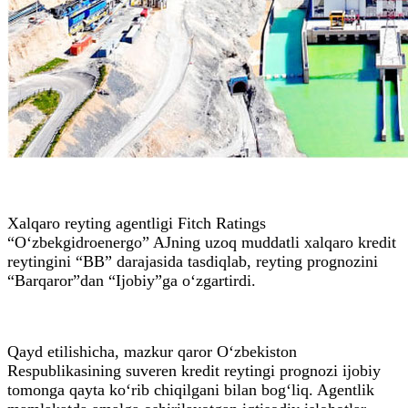
Xalqaro reyting agentligi Fitch Ratings
“O‘zbekgidroenergo” AJning uzoq muddatli xalqaro kredit
reytingini “BB” darajasida tasdiqlab, reyting prognozini
“Barqaror”dan “Ijobiy”ga o‘zgartirdi.
Qayd etilishicha, mazkur qaror O‘zbekiston
Respublikasining suveren kredit reytingi prognozi ijobiy
tomonga qayta ko‘rib chiqilgani bilan bog‘liq. Agentlik