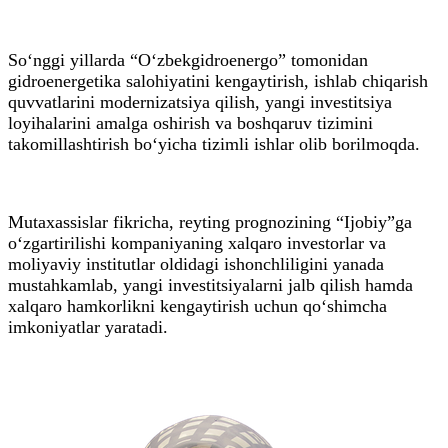
So‘nggi yillarda “O‘zbekgidroenergo” tomonidan
gidroenergetika salohiyatini kengaytirish, ishlab chiqarish
quvvatlarini modernizatsiya qilish, yangi investitsiya
loyihalarini amalga oshirish va boshqaruv tizimini
takomillashtirish bo‘yicha tizimli ishlar olib borilmoqda.
Mutaxassislar fikricha, reyting prognozining “Ijobiy”ga
o‘zgartirilishi kompaniyaning xalqaro investorlar va
moliyaviy institutlar oldidagi ishonchliligini yanada
mustahkamlab, yangi investitsiyalarni jalb qilish hamda
xalqaro hamkorlikni kengaytirish uchun qo‘shimcha
imkoniyatlar yaratadi.