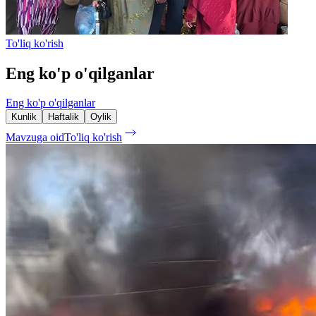
To'liq ko'rish
Eng ko'p o'qilganlar
Eng ko'p o'qilganlar
Kunlik
Haftalik
Oylik
Mavzuga oid
To'liq ko'rish