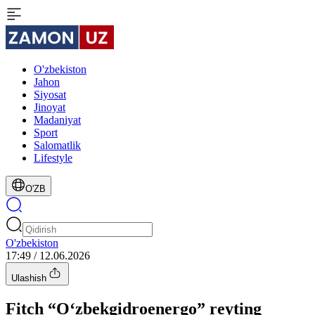
O'zbekiston
Jahon
Siyosat
Jinoyat
Madaniyat
Sport
Salomatlik
Lifestyle
O'ZB
O'zbekiston
17:49 / 12.06.2026
Ulashish
Fitch “O‘zbekgidroenergo” reyting