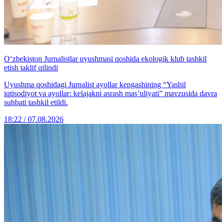
O‘zbekiston Jurnalistlar uyushmasi qoshida ekologik klub tashkil
etish taklif qilindi
Uyushma qoshidagi Jurnalist ayollar kengashining “Yashil
iqtisodiyot va ayollar: kelajakni asrash mas’uliyati” mavzusida davra
suhbati tashkil etildi.
18:22 / 07.08.2026