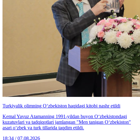
Turkiyalik olimning O‘zbekiston haqidagi kitobi nashr etildi
Kemal Yavuz Atamanning 1991-yildan buyon O‘zbekistondagi
kuzatuvlari va tadqiqotlari jamlangan "Men tanigan O‘zbekiston"
asari o‘zbek va turk tillarida taqdim etildi.
18:34 / 07.08.2026