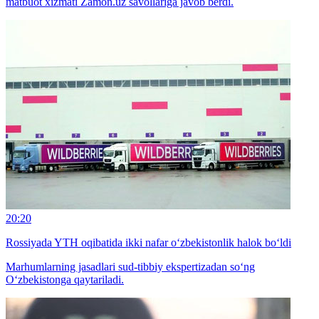
matbuot xizmati Zamon.uz savollariga javob berdi.
20:20
Rossiyada YTH oqibatida ikki nafar o‘zbekistonlik halok bo‘ldi
Marhumlarning jasadlari sud-tibbiy ekspertizadan so‘ng
O‘zbekistonga qaytariladi.