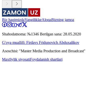
Biz haqimizda
Yangiliklar
Aloqa
Bizning jamoa
Shahodatnoma: №1346 Berilgan sana: 28.05.2020
G'oya muallifi: Firdavs Fridunovich Abduxalikov
Asoschisi: "Master Media Production and Broadcast"
Maxfiylik siyosati
Foydalanish shartlari