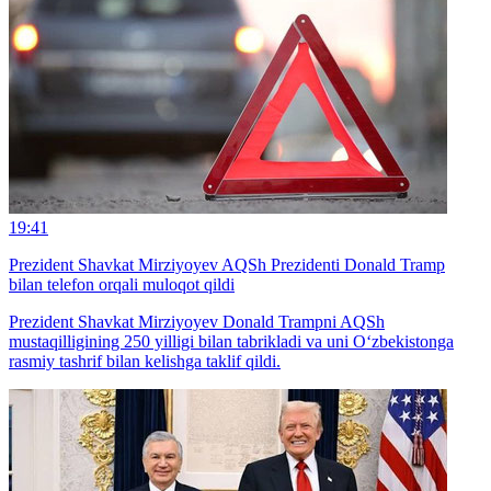
19:41
Prezident Shavkat Mirziyoyev AQSh Prezidenti Donald Tramp
bilan telefon orqali muloqot qildi
Prezident Shavkat Mirziyoyev Donald Trampni AQSh
mustaqilligining 250 yilligi bilan tabrikladi va uni O‘zbekistonga
rasmiy tashrif bilan kelishga taklif qildi.