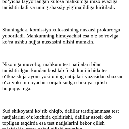
bo‘yicha tayyorlangan xulosa mahkumga imzo evaziga
tanishtiriladi va uning shaxsiy yig‘majildiga kiritiladi.
Shuningdek, komissiya xulosasining nusxasi prokurorga
yuboriladi. Mahkumning himoyachisi esa o‘z so‘roviga
ko‘ra ushbu hujjat nusxasini olishi mumkin.
Nizomga muvofiq, mahkum test natijalari bilan
tanishtirilgan kundan boshlab 5 ish kuni ichida test
o‘tkazish jarayoni yoki uning natijalari yuzasidan shaxsan
o‘zi yoki himoyachisi orqali sudga shikoyat qilish
huquqiga ega.
Sud shikoyatni ko‘rib chiqib, dalillar tasdiqlanmasa test
natijalarini o‘z kuchida qoldirishi, dalillar asosli deb
topilgan taqdirda esa test natijalarini bekor qilish
to‘g‘risida qaror qabul qilishi mumkin.