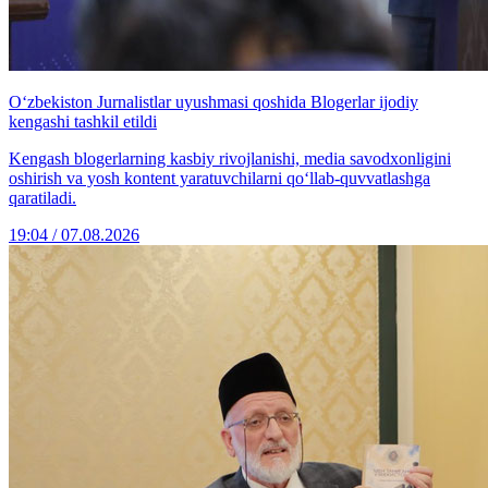
O‘zbekiston Jurnalistlar uyushmasi qoshida Blogerlar ijodiy
kengashi tashkil etildi
Kengash blogerlarning kasbiy rivojlanishi, media savodxonligini
oshirish va yosh kontent yaratuvchilarni qo‘llab-quvvatlashga
qaratiladi.
19:04 / 07.08.2026