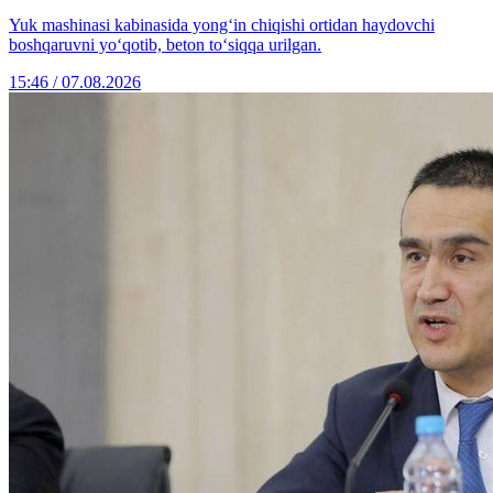
Yuk mashinasi kabinasida yong‘in chiqishi ortidan haydovchi
boshqaruvni yo‘qotib, beton to‘siqqa urilgan.
15:46 / 07.08.2026