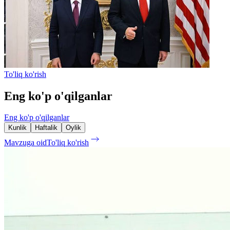
To'liq ko'rish
Eng ko'p o'qilganlar
Eng ko'p o'qilganlar
Kunlik
Haftalik
Oylik
Mavzuga oid
To'liq ko'rish