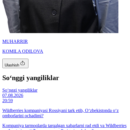
MUHARRIR
KOMILA ODILOVA
Ulashish
So‘nggi yangiliklar
So‘nggi yangiliklar
07.08.2026
20:59
Wildberries kompaniyasi Rossiyani tark etib, O‘zbekistonda o‘z
omborlarini ochadimi?
Kompaniya tarmoqlarda tarqalgan xabarlarni rad etdi va Wildberries