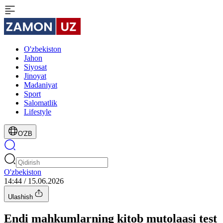
O'zbekiston
Jahon
Siyosat
Jinoyat
Madaniyat
Sport
Salomatlik
Lifestyle
O'ZB
O'zbekiston
14:44 / 15.06.2026
Ulashish
Endi mahkumlarning kitob mutolaasi test