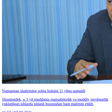
Namangan shahrining sobiq hokimi 11 yilga qamaldi
Shuningdek, u 3 yil muddatga mansabdorlik va moddiy javobgarlik
yuklatilgan ishlarda ishlash huquqidan ham mahrum etildi.