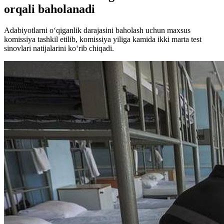
orqali baholanadi
Adabiyotlarni o‘qiganlik darajasini baholash uchun maxsus
komissiya tashkil etilib, komissiya yiliga kamida ikki marta test
sinovlari natijalarini ko‘rib chiqadi.