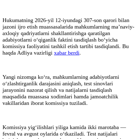
Hukumatning 2026-yil 12-iyundagi 307-son qarori bilan
jazoni ijro etish muassasalarida mahkumlarning ma’naviy-
axloqiy qadriyatlarni shakllantirishga qaratilgan
adabiyotlarni o‘qiganlik faktini tasdiqlash bo‘yicha
komissiya faoliyatini tashkil etish tartibi tasdiqlandi. Bu
haqda Adliya vazirligi
xabar berdi
.
Yangi nizomga ko‘ra, mahkumlarning adabiyotlarni
o‘zlashtirganlik darajasini aniqlash, test sinovlari
jarayonini nazorat qilish va natijalarni tasdiqlash
maqsadida muassasa xodimlari hamda jamoatchilik
vakillaridan iborat komissiya tuziladi.
Komissiya yig‘ilishlari yiliga kamida ikki marotaba —
fevral va avgust oylarida o‘tkaziladi. Test natijalari