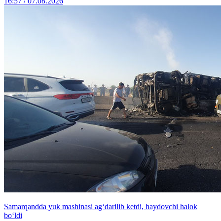
16:57 / 07.08.2026
Samarqandda yuk mashinasi ag‘darilib ketdi, haydovchi halok
bo‘ldi