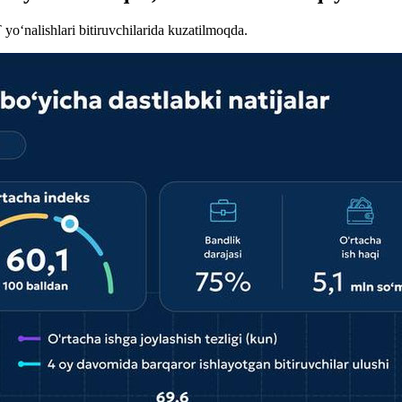
o‘nalishlari bitiruvchilarida kuzatilmoqda.