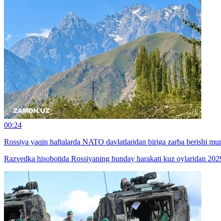
00:24
Rossiya yaqin haftalarda NATO davlatlaridan biriga zarba berishi m
Razvedka hisobotida Rossiyaning bunday harakati kuz oylaridan 2029