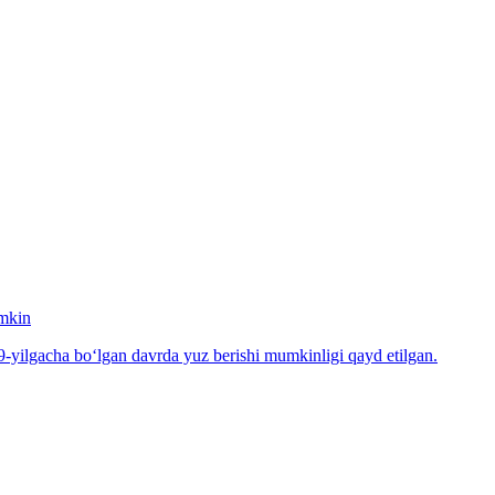
umkin
-yilgacha bo‘lgan davrda yuz berishi mumkinligi qayd etilgan.