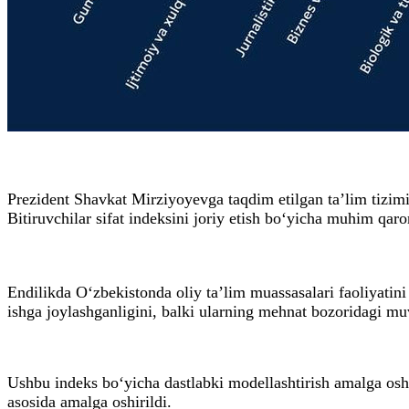
Prezident Shavkat Mirziyoyevga taqdim etilgan ta’lim tizim
Bitiruvchilar sifat indeksini joriy etish bo‘yicha muhim qaror
Endilikda O‘zbekistonda oliy ta’lim muassasalari faoliyatin
ishga joylashganligini, balki ularning mehnat bozoridagi muv
Ushbu indeks bo‘yicha dastlabki modellashtirish amalga oshir
asosida amalga oshirildi.