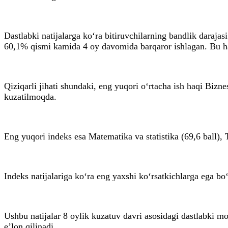
Dastlabki natijalarga ko‘ra bitiruvchilarning bandlik daraj
60,1% qismi kamida 4 oy davomida barqaror ishlagan. Bu haq
Qiziqarli jihati shundaki, eng yuqori o‘rtacha ish haqi Bi
kuzatilmoqda.
Eng yuqori indeks esa Matematika va statistika (69,6 ball), 
Indeks natijalariga ko‘ra eng yaxshi ko‘rsatkichlarga ega b
Ushbu natijalar 8 oylik kuzatuv davri asosidagi dastlabki mo
e’lon qilinadi.