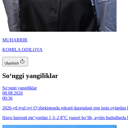
MUHARRIR
KOMILA ODILOVA
Ulashish
So‘nggi yangiliklar
So‘nggi yangiliklar
08.08.2026
00:36
2026-yil iyul oyi O‘zbekistonda rekord darajadagi eng issiq oylardan b
Havo harorati me’yordan 1,3–2,8°C yuqori bo‘lib, ayrim hududlarda h