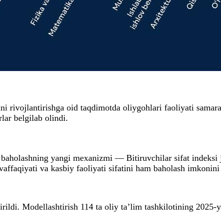
ini rivojlantirishga oid taqdimotda oliygohlari faoliyati sa
lar belgilab olindi.
i baholashning yangi mexanizmi — Bitiruvchilar sifat indeksi 
affaqiyati va kasbiy faoliyati sifatini ham baholash imkonini
ildi. Modellashtirish 114 ta oliy ta’lim tashkilotining 2025-