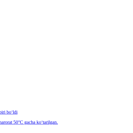
iri bo‘ldi
arorat 50°C gacha ko‘tarilgan.