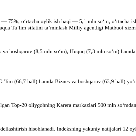
asi — 75%, o‘rtacha oylik ish haqi — 5,1 mln so‘m, o‘rtacha i
da Ta’lim sifatini ta’minlash Milliy agentligi Matbuot xizm
znes va boshqaruv (8,5 mln so‘m), Huquq (7,3 mln so‘m) hamda 
Ta’lim (66,7 ball) hamda Biznes va boshqaruv (63,9 ball) yo‘n
o‘lgan Top-20 oliygohning Karera markazlari 500 mln so‘mdan r
dellashtirish hisoblanadi. Indeksning yakuniy natijalari 12 oy