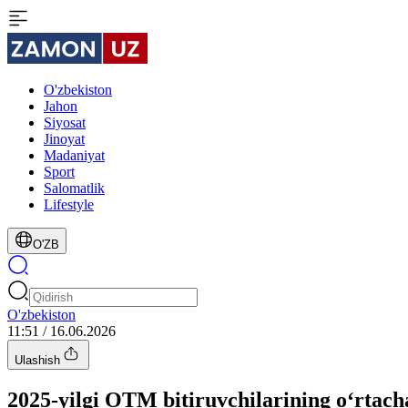
O'zbekiston
Jahon
Siyosat
Jinoyat
Madaniyat
Sport
Salomatlik
Lifestyle
O'ZB
O'zbekiston
11:51 / 16.06.2026
Ulashish
2025-yilgi OTM bitiruvchilarining o‘rtacha