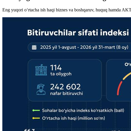
Eng yuqori o‘rtacha ish haqi biznes va boshqaruv, huquq hamda AKT y