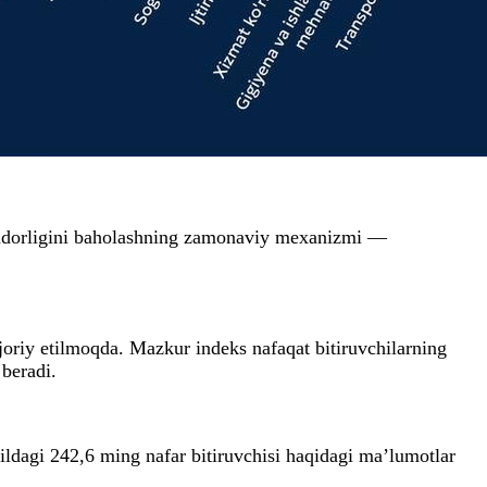
maradorligini baholashning zamonaviy mexanizmi —
joriy etilmoqda. Mazkur indeks nafaqat bitiruvchilarning
 beradi.
yildagi 242,6 ming nafar bitiruvchisi haqidagi ma’lumotlar