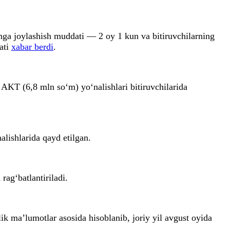
shga joylashish muddati — 2 oy 1 kun va bitiruvchilarning
ati
xabar berdi
.
AKT (6,8 mln so‘m) yo‘nalishlari bitiruvchilarida
alishlarida qayd etilgan.
ag‘batlantiriladi.
lik ma’lumotlar asosida hisoblanib, joriy yil avgust oyida