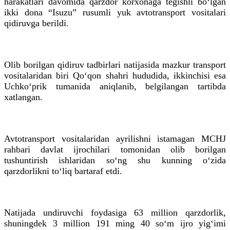
harakatlari davomida qarzdor korxonaga tegishli bo‘lgan
ikki dona “Isuzu” rusumli yuk avtotransport vositalari
qidiruvga berildi.
Olib borilgan qidiruv tadbirlari natijasida mazkur transport
vositalaridan biri Qo‘qon shahri hududida, ikkinchisi esa
Uchko‘prik tumanida aniqlanib, belgilangan tartibda
xatlangan.
Avtotransport vositalaridan ayrilishni istamagan MCHJ
rahbari davlat ijrochilari tomonidan olib borilgan
tushuntirish ishlaridan so‘ng shu kunning o‘zida
qarzdorlikni to‘liq bartaraf etdi.
Natijada undiruvchi foydasiga 63 million qarzdorlik,
shuningdek 3 million 191 ming 40 so‘m ijro yig‘imi