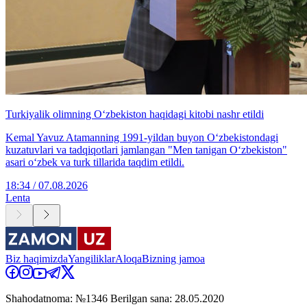
Turkiyalik olimning O‘zbekiston haqidagi kitobi nashr etildi
Kemal Yavuz Atamanning 1991-yildan buyon O‘zbekistondagi
kuzatuvlari va tadqiqotlari jamlangan "Men tanigan O‘zbekiston"
asari o‘zbek va turk tillarida taqdim etildi.
18:34 / 07.08.2026
Lenta
Biz haqimizda
Yangiliklar
Aloqa
Bizning jamoa
Shahodatnoma: №1346 Berilgan sana: 28.05.2020