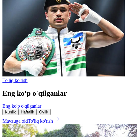
To'liq ko'rish
Eng ko'p o'qilganlar
Eng ko'p o'qilganlar
Kunlik
Haftalik
Oylik
Mavzuga oid
To'liq ko'rish