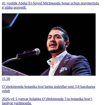
41 yoshlik Abdul El-Sayed Michiganda Senat uchun praymerizda
g‘alaba qozondi.
11:36
O‘zbekistonda botanika bog‘lariga tashriflar soni 3,8 barobarga
oshdi
2026-yil 1-yanvar holatiga O‘zbekistonda 3 ta botanika bog‘i
faoliyat yuritmoqda.