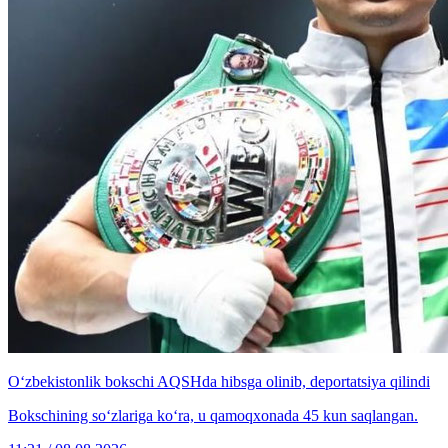
O‘zbekistonlik bokschi AQSHda hibsga olinib, deportatsiya qilindi
Bokschining so‘zlariga ko‘ra, u qamoqxonada 45 kun saqlangan.