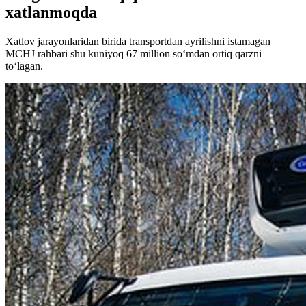
xatlanmoqda
Xatlov jarayonlaridan birida transportdan ayrilishni istamagan
MCHJ rahbari shu kuniyoq 67 million so‘mdan ortiq qarzni
to‘lagan.