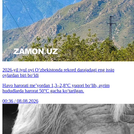
2026-yil iyul oyi O‘zbekistonda rekord darajadagi eng issiq
oylardan biri bo‘ldi
Havo harorati me’yordan 1,3–2,8°C yuqori bo‘lib, ayrim
hududlarda harorat 50°C gacha ko‘tarilgan.
00:36 / 08.08.2026