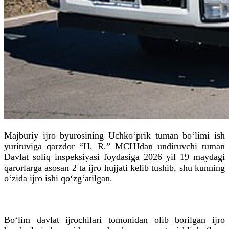
Majburiy ijro byurosining Uchko‘prik tuman bo‘limi ish
yurituviga qarzdor “H. R.” MCHJdan undiruvchi tuman
Davlat soliq inspeksiyasi foydasiga 2026 yil 19 maydagi
qarorlarga asosan 2 ta ijro hujjati kelib tushib, shu kunning
o‘zida ijro ishi qo‘zg‘atilgan.
Bo‘lim davlat ijrochilari tomonidan olib borilgan ijro