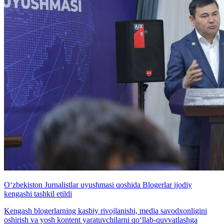
O‘zbekiston Jurnalistlar uyushmasi qoshida Blogerlar ijodiy
kengashi tashkil etildi
Kengash blogerlarning kasbiy rivojlanishi, media savodxonligini
oshirish va yosh kontent yaratuvchilarni qo‘llab-quvvatlashga