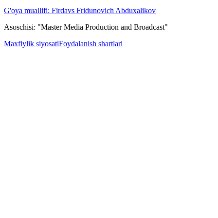
G'oya muallifi: Firdavs Fridunovich Abduxalikov
Asoschisi: "Master Media Production and Broadcast"
Maxfiylik siyosati
Foydalanish shartlari