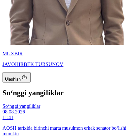
MUXBIR
JAVOHIRBEK TURSUNOV
Ulashish
So‘nggi yangiliklar
So‘nggi yangiliklar
08.08.2026
11:41
AQSH tarixida birinchi marta musulmon erkak senator bo‘lishi
mumkin