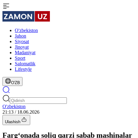
O'zbekiston
Jahon
Siyosat
Jinoyat
Madaniyat
Sport
Salomatlik
Lifestyle
O'ZB
O'zbekiston
21:13 / 18.06.2026
Ulashish
Farg‘onada soliq qarzi sabab mashinalar