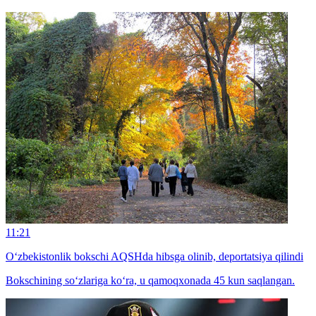
11:21
O‘zbekistonlik bokschi AQSHda hibsga olinib, deportatsiya qilindi
Bokschining so‘zlariga ko‘ra, u qamoqxonada 45 kun saqlangan.