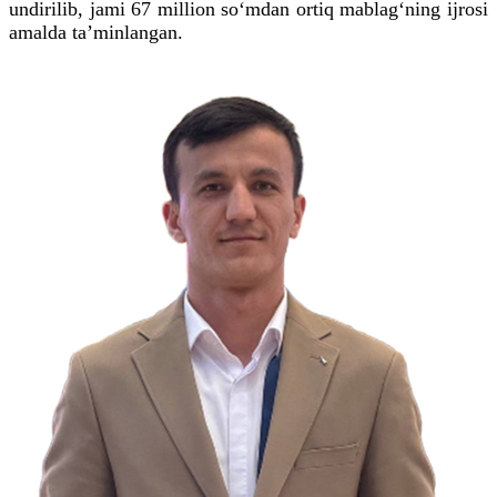
undirilib, jami 67 million so‘mdan ortiq mablag‘ning ijrosi
amalda taʼminlangan.