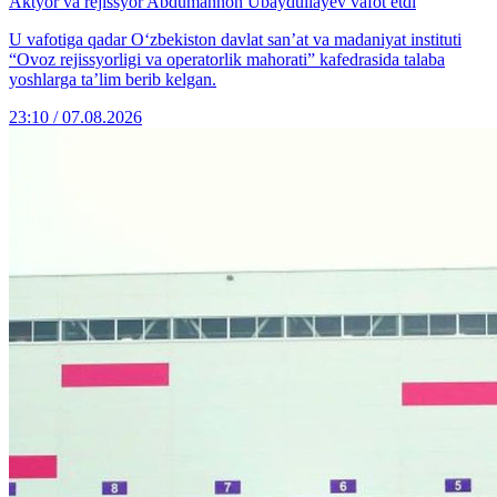
Aktyor va rejissyor Abdumannon Ubaydullayev vafot etdi
U vafotiga qadar O‘zbekiston davlat san’at va madaniyat instituti
“Ovoz rejissyorligi va operatorlik mahorati” kafedrasida talaba
yoshlarga ta’lim berib kelgan.
23:10 / 07.08.2026