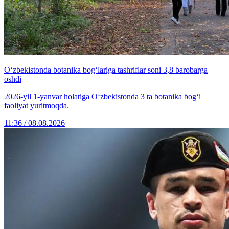
O‘zbekistonda botanika bog‘lariga tashriflar soni 3,8 barobarga
oshdi
2026-yil 1-yanvar holatiga O‘zbekistonda 3 ta botanika bog‘i
faoliyat yuritmoqda.
11:36 / 08.08.2026