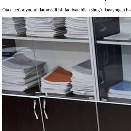
Ota qarzdor yuqori daromadli ish faoliyati bilan shug‘ullanayotgan b