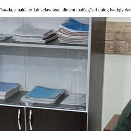
o‘lsa-da, amalda to‘lab kelayotgan aliment mablag‘lari uning haqiqiy d