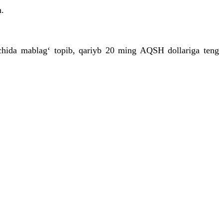
n.
 ichida mablag‘ topib, qariyb 20 ming AQSH dollariga teng