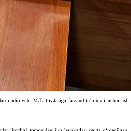
dan undiruvchi M.T. foydasiga farzand taʼminoti uchun ish
at ijrochisi tomonidan ijro harakatlari qayta o‘rganilgan.