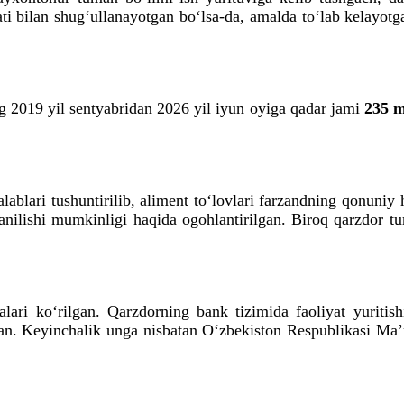
ati bilan shug‘ullanayotgan bo‘lsa-da, amalda to‘lab kelayot
ng 2019 yil sentyabridan 2026 yil iyun oyiga qadar jami
235 m
ablari tushuntirilib, aliment to‘lovlari farzandning qonuniy 
anilishi mumkinligi haqida ogohlantirilgan. Biroq qarzdor turl
ralari ko‘rilgan. Qarzdorning bank tizimida faoliyat yuriti
rilgan. Keyinchalik unga nisbatan O‘zbekiston Respublikasi Ma