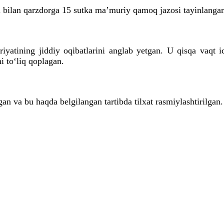
i bilan qarzdorga 15 sutka maʼmuriy qamoq jazosi tayinlanga
iyatining jiddiy oqibatlarini anglab yetgan. U qisqa vaqt
i to‘liq qoplagan.
an va bu haqda belgilangan tartibda tilxat rasmiylashtirilgan.