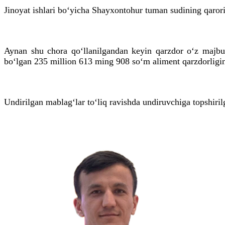
Jinoyat ishlari bo‘yicha Shayxontohur tuman sudining qaror
Aynan shu chora qo‘llanilgandan keyin qarzdor o‘z majbur
bo‘lgan 235 million 613 ming 908 so‘m aliment qarzdorligin
Undirilgan mablag‘lar to‘liq ravishda undiruvchiga topshirilg