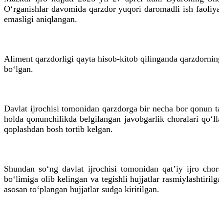
O‘rganishlar davomida qarzdor yuqori daromadli ish faoliy
emasligi aniqlangan.
Aliment qarzdorligi qayta hisob-kitob qilinganda qarzdorni
bo‘lgan.
Davlat ijrochisi tomonidan qarzdorga bir necha bor qonun tal
holda qonunchilikda belgilangan javobgarlik choralari qo‘ll
qoplashdan bosh tortib kelgan.
Shundan so‘ng davlat ijrochisi tomonidan qatʼiy ijro cho
bo‘limiga olib kelingan va tegishli hujjatlar rasmiylashti
asosan to‘plangan hujjatlar sudga kiritilgan.