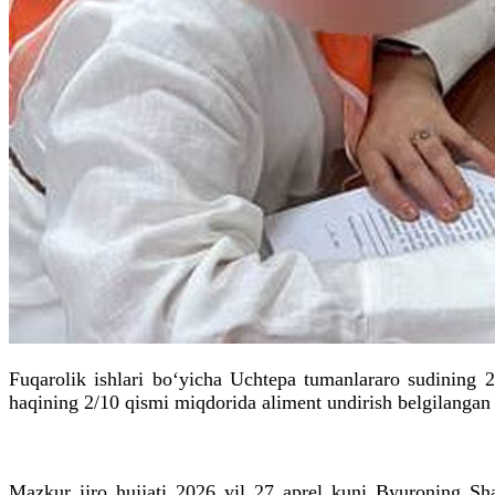
Fuqarolik ishlari bo‘yicha Uchtepa tumanlararo sudining 
haqining 2/10 qismi miqdorida aliment undirish belgilangan 
Mazkur ijro hujjati 2026 yil 27 aprel kuni Byuroning Shay