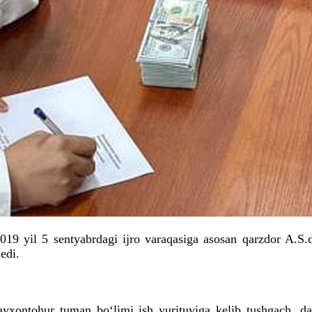
2019 yil 5 sentyabrdagi ijro varaqasiga asosan qarzdor A.S.
edi.
xontohur tuman bo‘limi ish yurituviga kelib tushgach, davl