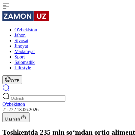
O'zbekiston
Jahon
Siyosat
Jinoyat
Madaniyat
Sport
Salomatlik
Lifestyle
O'ZB
O'zbekiston
21:27 / 18.06.2026
Ulashish
Toshkentda 235 mln so‘mdan ortiq aliment