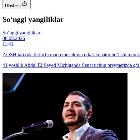
Ulashish
So‘nggi yangiliklar
So‘nggi yangiliklar
08.08.2026
11:41
AQSH tarixida birinchi marta musulmon erkak senator bo‘lishi mumk
41 yoshlik Abdul El-Sayed Michiganda Senat uchun praymerizda g‘a