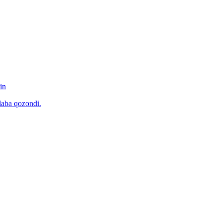
in
laba qozondi.