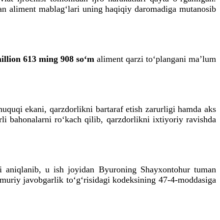
gan aliment mablag‘lari uning haqiqiy daromadiga mutanosib
illion 613 ming 908 so‘m
aliment qarzi to‘plangani maʼlum
huquqi ekani, qarzdorlikni bartaraf etish zarurligi hamda aks
i bahonalarni ro‘kach qilib, qarzdorlikni ixtiyoriy ravishda
shi aniqlanib, u ish joyidan Byuroning Shayxontohur tuman
ʼmuriy javobgarlik to‘g‘risidagi kodeksining 47-4-moddasiga