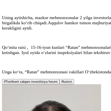
Uning aytishicha, mazkur mehmonxonalar 2 yilga investorlar
birgalikda ko‘rib chiqadi.Aqqulov hamkor tomon majburiyatl
kerakligini aytdi.
Qo‘mita raisi , 15-16-iyun kunlari “Ratan” mehmonxonalari
ketishgan. Iyul oyida o‘zlarini inspeksiyalari bilan tekshiruv
Unga ko‘ra, “Ratan” mehmonxonasi vakillari O‘zbekistondag
#Toshkent xalqaro investitsiya forumi
#turizm