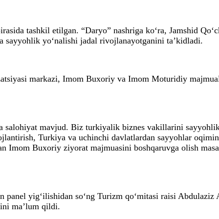
rasida tashkil etilgan. “Daryo” nashriga ko‘ra, Jamshid Qo‘ch
sayyohlik yo‘nalishi jadal rivojlanayotganini ta’kidladi.
izatsiyasi markazi, Imom Buxoriy va Imom Moturidiy majmuala
a salohiyat mavjud. Biz turkiyalik biznes vakillarini sayyohl
jlantirish, Turkiya va uchinchi davlatlardan sayyohlar oqimin
gan Imom Buxoriy ziyorat majmuasini boshqaruvga olish masala
 panel yig‘ilishidan so‘ng Turizm qo‘mitasi raisi Abdulaziz
ini ma’lum qildi.