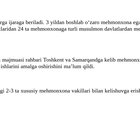
ga ijaraga beriladi. 3 yildan boshlab o‘zaro mehmonxona ega
aridan 24 ta mehmonxonaga turli musulmon davlatlardan mehmo
 majmuasi rahbari Toshkent va Samarqandga kelib mehmonxona
 ishlarini amalga oshirishini ma’lum qildi.
i 2-3 ta xususiy mehmonxona vakillari bilan kelishuvga eris