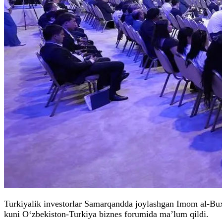
Turkiyalik investorlar Samarqandda joylashgan Imom al-Bux
kuni O‘zbekiston-Turkiya biznes forumida ma’lum qildi.