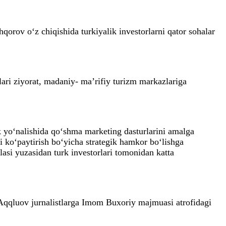
qorov o‘z chiqishida turkiyalik investorlarni qator sohalar
ri ziyorat, madaniy- ma’rifiy turizm markazlariga
ik yo‘nalishida qo‘shma marketing dasturlarini amalga
i ko‘paytirish bo‘yicha strategik hamkor bo‘lishga
si yuzasidan turk investorlari tomonidan katta
 Aqqluov jurnalistlarga Imom Buxoriy majmuasi atrofidagi