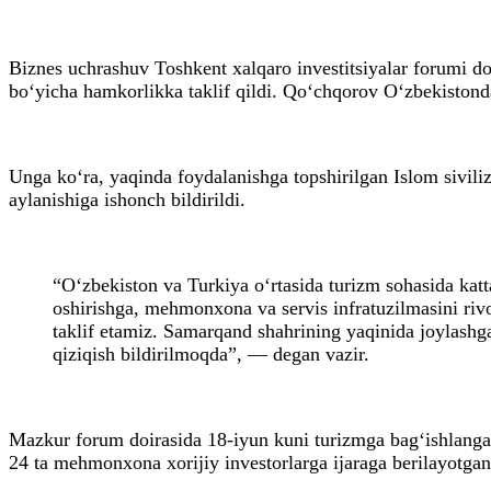
Biznes uchrashuv Toshkent xalqaro investitsiyalar forumi doi
bo‘yicha hamkorlikka taklif qildi. Qo‘chqorov O‘zbekistonda 
Unga ko‘ra, yaqinda foydalanishga topshirilgan Islom sivil
aylanishiga ishonch bildirildi.
“O‘zbekiston va Turkiya o‘rtasida turizm sohasida katt
oshirishga, mehmonxona va servis infratuzilmasini rivo
taklif etamiz. Samarqand shahrining yaqinida joylash
qiziqish bildirilmoqda”, — degan vazir.
Mazkur forum doirasida 18-iyun kuni turizmga bag‘ishlangan
24 ta mehmonxona xorijiy investorlarga ijaraga berilayotgan