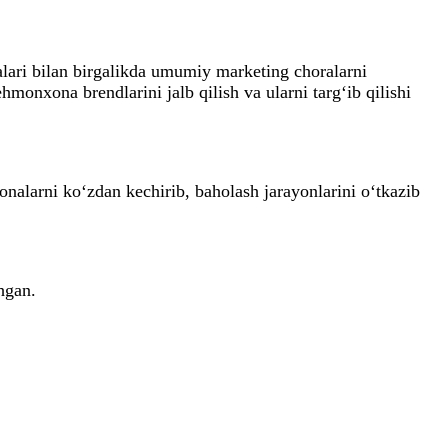
lari bilan birgalikda umumiy marketing choralarni
nxona brendlarini jalb qilish va ularni targ‘ib qilishi
larni ko‘zdan kechirib, baholash jarayonlarini o‘tkazib
hgan.