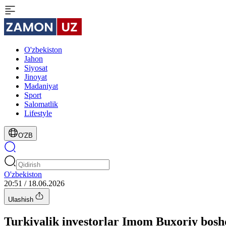
O'zbekiston
Jahon
Siyosat
Jinoyat
Madaniyat
Sport
Salomatlik
Lifestyle
O'ZB
O'zbekiston
20:51 / 18.06.2026
Ulashish
Turkiyalik investorlar Imom Buxoriy bos