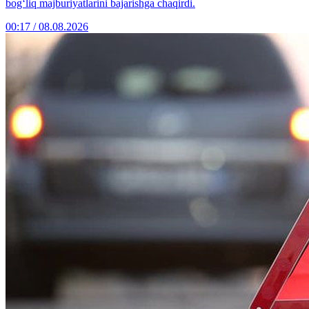
bog‘liq majburiyatlarini bajarishga chaqirdi.
00:17 / 08.08.2026