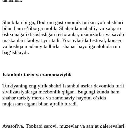
Shu bilan birga, Bodrum gastronomik turizm yo‘nalishlari
bilan ham eʼtiborga molik. Shaharda mahalliy va xalqaro
oshxonaga ixtisoslashgan restoranlar, uzumzorlar va savdo
maskanlari faoliyat yuritadi. Yoz oylarida festival, konsert
va boshqa madaniy tadbirlar shahar hayotiga alohida ruh
bag‘ishlaydi.
Istanbul: tarix va zamonaviylik
Turkiyaning eng yirik shahri Istanbul asrlar davomida turli
sivilizatsiyalarga mezbonlik qilgan. Bugungi kunda ham
shahar tarixiy meros va zamonaviy hayotni o‘zida
mujassam etgani bilan ajralib turadi.
Ayasofiya, Topkapi saroyi, muzeylar va sanʼat galereyalari