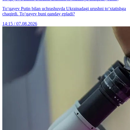
To‘qayev Putin bilan uchrashuvda Ukrainadagi urushni to‘xtatishga
chaqirdi. To‘qayev buni qanday epladi?
14:15 / 07.08.2026