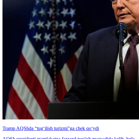
Tramp AQShda “tug‘ilish turizmi”ga chek qo‘ydi
AQSh prezidenti mamlakatga farzand tug‘ish maqsadida kelib, bola