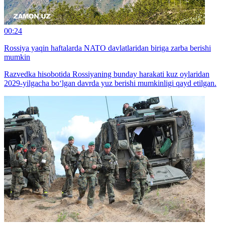
00:24
Rossiya yaqin haftalarda NATO davlatlaridan biriga zarba berishi
mumkin
Razvedka hisobotida Rossiyaning bunday harakati kuz oylaridan
2029-yilgacha bo‘lgan davrda yuz berishi mumkinligi qayd etilgan.