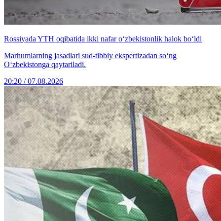
Rossiyada YTH oqibatida ikki nafar o‘zbekistonlik halok bo‘ldi
Marhumlarning jasadlari sud-tibbiy ekspertizadan so‘ng
O‘zbekistonga qaytariladi.
20:20 / 07.08.2026