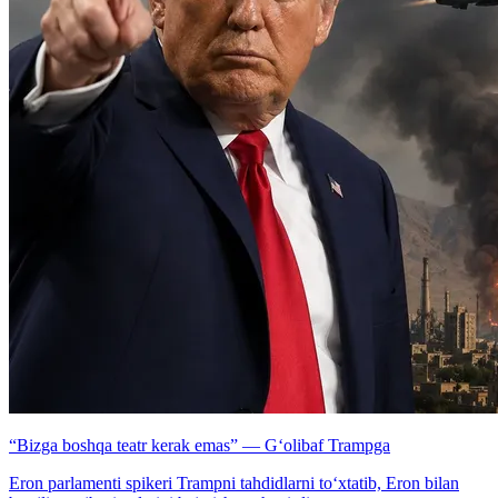
“Bizga boshqa teatr kerak emas” — G‘olibaf Trampga
Eron parlamenti spikeri Trampni tahdidlarni to‘xtatib, Eron bilan