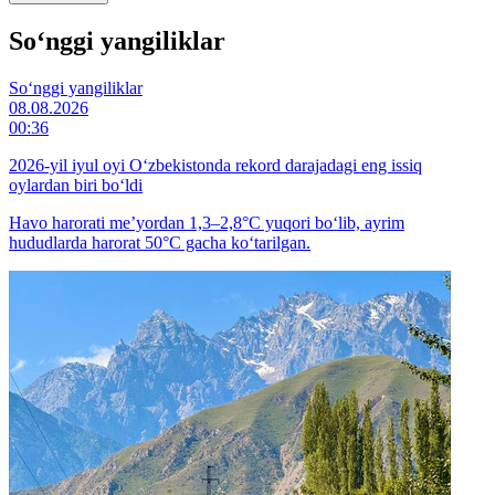
So‘nggi yangiliklar
So‘nggi yangiliklar
08.08.2026
00:36
2026-yil iyul oyi O‘zbekistonda rekord darajadagi eng issiq
oylardan biri bo‘ldi
Havo harorati me’yordan 1,3–2,8°C yuqori bo‘lib, ayrim
hududlarda harorat 50°C gacha ko‘tarilgan.