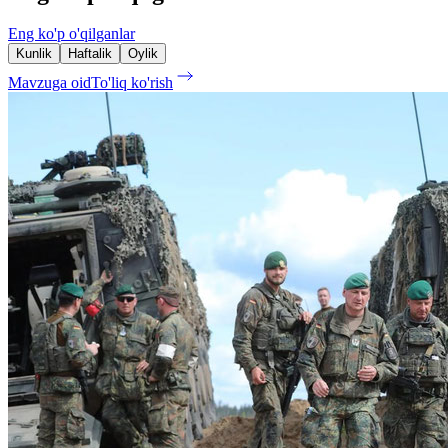
Eng ko'p o'qilganlar
Kunlik
Haftalik
Oylik
Mavzuga oid
To'liq ko'rish