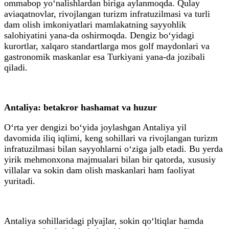
ommabop yo‘nalishlardan biriga aylanmoqda. Qulay
aviaqatnovlar, rivojlangan turizm infratuzilmasi va turli
dam olish imkoniyatlari mamlakatning sayyohlik
salohiyatini yana-da oshirmoqda. Dengiz bo‘yidagi
kurortlar, xalqaro standartlarga mos golf maydonlari va
gastronomik maskanlar esa Turkiyani yana-da jozibali
qiladi.
Antaliya: betakror hashamat va huzur
O‘rta yer dengizi bo‘yida joylashgan Antaliya yil
davomida iliq iqlimi, keng sohillari va rivojlangan turizm
infratuzilmasi bilan sayyohlarni o‘ziga jalb etadi. Bu yerda
yirik mehmonxona majmualari bilan bir qatorda, xususiy
villalar va sokin dam olish maskanlari ham faoliyat
yuritadi.
Antaliya sohillaridagi plyajlar, sokin qo‘ltiqlar hamda