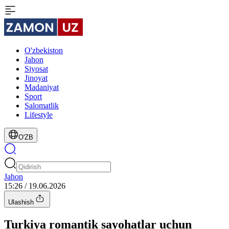
O'zbekiston
Jahon
Siyosat
Jinoyat
Madaniyat
Sport
Salomatlik
Lifestyle
O'ZB
Jahon
15:26 / 19.06.2026
Ulashish
Turkiya romantik sayohatlar uchun