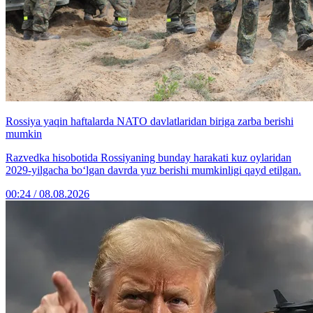
Rossiya yaqin haftalarda NATO davlatlaridan biriga zarba berishi
mumkin
Razvedka hisobotida Rossiyaning bunday harakati kuz oylaridan
2029-yilgacha bo‘lgan davrda yuz berishi mumkinligi qayd etilgan.
00:24 / 08.08.2026