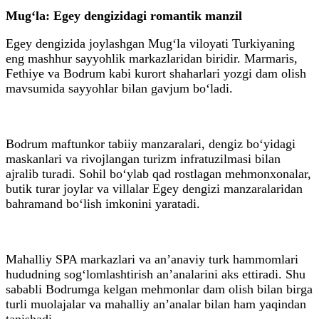
Mug‘la: Egey dengizidagi romantik manzil
Egey dengizida joylashgan Mug‘la viloyati Turkiyaning
eng mashhur sayyohlik markazlaridan biridir. Marmaris,
Fethiye va Bodrum kabi kurort shaharlari yozgi dam olish
mavsumida sayyohlar bilan gavjum bo‘ladi.
Bodrum maftunkor tabiiy manzaralari, dengiz bo‘yidagi
maskanlari va rivojlangan turizm infratuzilmasi bilan
ajralib turadi. Sohil bo‘ylab qad rostlagan mehmonxonalar,
butik turar joylar va villalar Egey dengizi manzaralaridan
bahramand bo‘lish imkonini yaratadi.
Mahalliy SPA markazlari va anʼanaviy turk hammomlari
hududning sog‘lomlashtirish anʼanalarini aks ettiradi. Shu
sababli Bodrumga kelgan mehmonlar dam olish bilan birga
turli muolajalar va mahalliy anʼanalar bilan ham yaqindan
tanishadi.