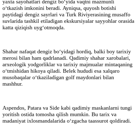
yaxta sayohatlari dengiz bo‘yida vaqtni mazmunli
o‘tkazish imkonini beradi. Ayniqsa, quyosh botishi
paytidagi dengiz sayrlari va Turk Riviyerasining musaffo
suvlarida tashkil etiladigan ekskursiyalar sayyohlar orasida
katta qiziqish uyg‘otmoqda.
Shahar nafaqat dengiz bo‘yidagi hordiq, balki boy tarixiy
merosi bilan ham qadrlanadi. Qadimiy shahar xarobalari,
arxeologik yodgorliklar va tarixiy majmualar mintaqaning
o‘tmishidan hikoya qiladi. Belek hududi esa xalqaro
musobaqalar o‘tkaziladigan golf maydonlari bilan
mashhur.
Aspendos, Patara va Side kabi qadimiy maskanlarni tungi
yoritish ostida tomosha qilish mumkin. Bu tarix va
madaniyat ixlosmandalarida o‘zgacha taassurot qoldiradi.