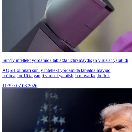
Sun’iy intellekt yordamida tabiatda uchramaydigan viruslar yaratildi
AQSH olimlari sun'iy intellekt yordamida tabiatda mavjud
bo‘lmagan 16 ta yangi virusni yaratishga muvaffaq bo‘ldi.
11:39 / 07.08.2026