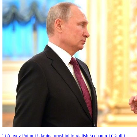
To‘qayev Putinni Ukraina urushini to‘xtatishga chaqirdi (Tahlil)