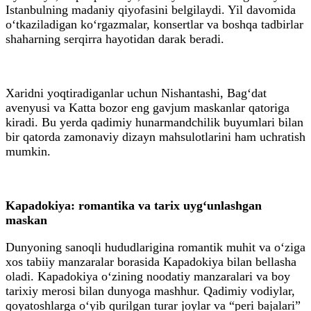
Istanbulning madaniy qiyofasini belgilaydi. Yil davomida
o‘tkaziladigan ko‘rgazmalar, konsertlar va boshqa tadbirlar
shaharning serqirra hayotidan darak beradi.
Xaridni yoqtiradiganlar uchun Nishantashi, Bag‘dat
avenyusi va Katta bozor eng gavjum maskanlar qatoriga
kiradi. Bu yerda qadimiy hunarmandchilik buyumlari bilan
bir qatorda zamonaviy dizayn mahsulotlarini ham uchratish
mumkin.
Kapadokiya: romantika va tarix uyg‘unlashgan
maskan
Dunyoning sanoqli hududlarigina romantik muhit va o‘ziga
xos tabiiy manzaralar borasida Kapadokiya bilan bellasha
oladi. Kapadokiya o‘zining noodatiy manzaralari va boy
tarixiy merosi bilan dunyoga mashhur. Qadimiy vodiylar,
qoyatoshlarga o‘yib qurilgan turar joylar va “peri bajalari”