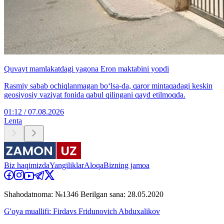
Quvayt mamlakatdagi yagona Eron maktabini yopdi
Rasmiy sabab ochiqlanmagan bo‘lsa-da, qaror mintaqadagi keskin
geosiyosiy vaziyat fonida qabul qilingani qayd etilmoqda.
01:12 / 07.08.2026
Lenta
Biz haqimizda
Yangiliklar
Aloqa
Bizning jamoa
Shahodatnoma: №1346 Berilgan sana: 28.05.2020
G'oya muallifi: Firdavs Fridunovich Abduxalikov