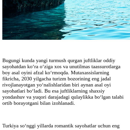
Bugungi kunda yangi turmush qurgan juftliklar oddiy
sayohatdan ko‘ra o‘ziga xos va unutilmas taassurotlarga
boy asal oyini afzal ko‘rmoqda. Mutaxassislarning
fikricha, 2030 yilgacha turizm bozorining eng jadal
rivojlanayotgan yo‘nalishlaridan biri aynan asal oyi
sayohatlari bo‘ladi. Bu esa juftliklarning shaxsiy
yondashuv va yuqori darajadagi qulaylikka bo‘lgan talabi
ortib borayotgani bilan izohlanadi.
Turkiya so‘nggi yillarda romantik sayohatlar uchun eng