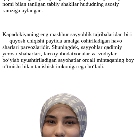
nomi bilan tanilgan tabiiy shakllar hududning asosiy
ramziga aylangan.
Kapadokiyaning eng mashhur sayyohlik tajribalaridan biri
— quyosh chiqishi paytida amalga oshiriladigan havo
sharlari parvozlaridir. Shuningdek, sayyohlar qadimiy
yerosti shaharlari, tarixiy ibodatxonalar va vodiylar
bo‘ylab uyushtiriladigan sayohatlar orqali mintaqaning boy
o‘tmishi bilan tanishish imkoniga ega bo‘ladi.