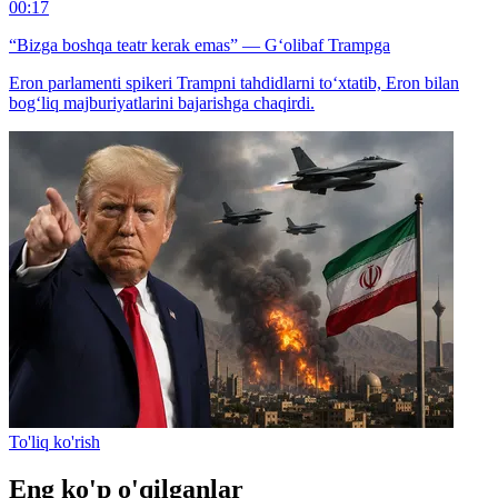
00:17
“Bizga boshqa teatr kerak emas” — G‘olibaf Trampga
Eron parlamenti spikeri Trampni tahdidlarni to‘xtatib, Eron bilan
bog‘liq majburiyatlarini bajarishga chaqirdi.
To'liq ko'rish
Eng ko'p o'qilganlar