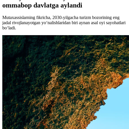
ommabop davlatga aylandi
Mutaxassislarning fikricha, 2030-yilgacha turizm bozorining eng
jadal rivojlanayotgan yo‘nalishlaridan biri aynan asal oyi sayohatlari
bo‘ladi.