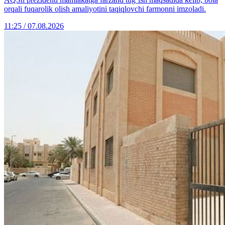
orqali fuqarolik olish amaliyotini taqiqlovchi farmonni imzoladi.
11:25 / 07.08.2026