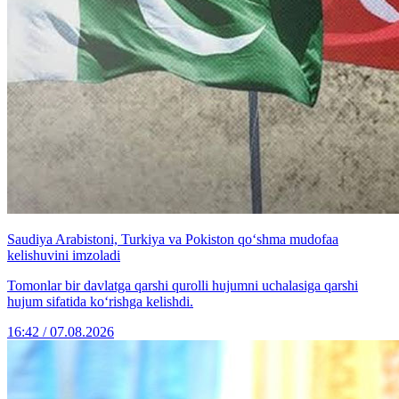
Saudiya Arabistoni, Turkiya va Pokiston qo‘shma mudofaa
kelishuvini imzoladi
Tomonlar bir davlatga qarshi qurolli hujumni uchalasiga qarshi
hujum sifatida ko‘rishga kelishdi.
16:42 / 07.08.2026