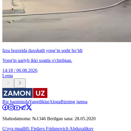
Izza bozorida daxshatli yong‘in sodir bo‘ldi
Yong'in qariyb ikki soatda o'chirilgan.
14:18 / 06.08.2026
Lenta
Biz haqimizda
Yangiliklar
Aloqa
Bizning jamoa
Shahodatnoma: №1346 Berilgan sana: 28.05.2020
G'oya muallifi: Firdavs Fridunovich Abduxalikov