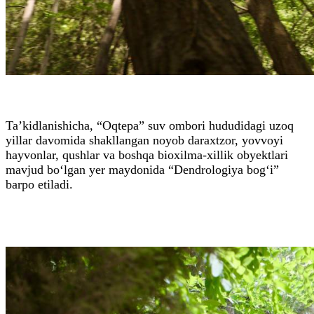
Ta’kidlanishicha, “Oqtepa” suv ombori hududidagi uzoq
yillar davomida shakllangan noyob daraxtzor, yovvoyi
hayvonlar, qushlar va boshqa bioxilma-xillik obyektlari
mavjud bo‘lgan yer maydonida “Dendrologiya bog‘i”
barpo etiladi.