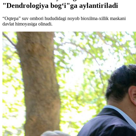
"Dendrologiya bog‘i"ga aylantiriladi
“Oqtepa” suv ombori hududidagi noyob bioxilma-xillik maskani
davlat himoyasiga olinadi.