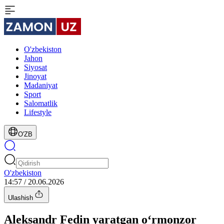
O'zbekiston
Jahon
Siyosat
Jinoyat
Madaniyat
Sport
Salomatlik
Lifestyle
O'ZB
O'zbekiston
14:57 / 20.06.2026
Ulashish
Aleksandr Fedin yaratgan o‘rmonzor