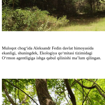
Muloqot chog‘ida Aleksandr Fedin davlat himoyasida
ekanligi, shuningdek, Ekologiya qo‘mitasi tizimidagi
O‘rmon agentligiga ishga qabul qilinishi ma’lum qilingan.