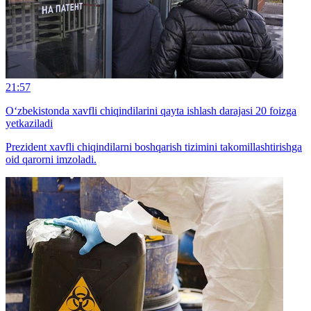
21:57
O‘zbekistonda xavfli chiqindilarini qayta ishlash darajasi 20 foizga
yetkaziladi
Prezident xavfli chiqindilarni boshqarish tizimini takomillashtirishga
oid qarorni imzoladi.