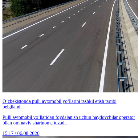
O‘zbekistonda pulli avtomobil yo‘llarini tashkil etish tartibi
belgilandi
Pulli avtomobil yo‘llaridan foydalanish uchun haydovchilar operator
bilan ommaviy shartnoma tuzadi.
15:17 / 06.08.2026