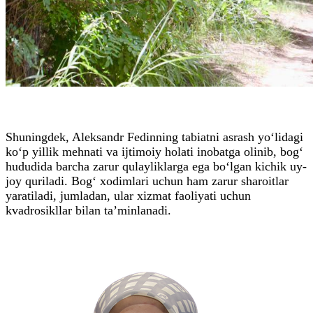
Shuningdek, Aleksandr Fedinning tabiatni asrash yo‘lidagi
ko‘p yillik mehnati va ijtimoiy holati inobatga olinib, bog‘
hududida barcha zarur qulayliklarga ega bo‘lgan kichik uy-
joy quriladi. Bog‘ xodimlari uchun ham zarur sharoitlar
yaratiladi, jumladan, ular xizmat faoliyati uchun
kvadrosikllar bilan ta’minlanadi.