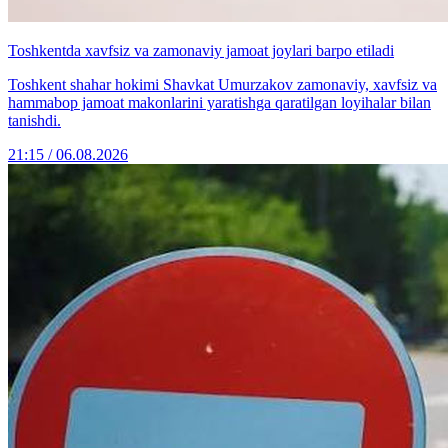
Toshkentda xavfsiz va zamonaviy jamoat joylari barpo etiladi
Toshkent shahar hokimi Shavkat Umurzakov zamonaviy, xavfsiz va
hammabop jamoat makonlarini yaratishga qaratilgan loyihalar bilan
tanishdi.
21:15 / 06.08.2026