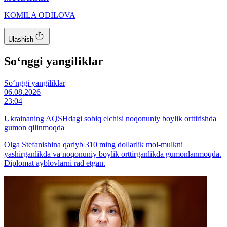
KOMILA ODILOVA
Ulashish
So‘nggi yangiliklar
So‘nggi yangiliklar
06.08.2026
23:04
Ukrainaning AQSHdagi sobiq elchisi noqonuniy boylik orttirishda
gumon qilinmoqda
Olga Stefanishina qariyb 310 ming dollarlik mol-mulkni
yashirganlikda va noqonuniy boylik orttirganlikda gumonlanmoqda.
Diplomat ayblovlarni rad etgan.