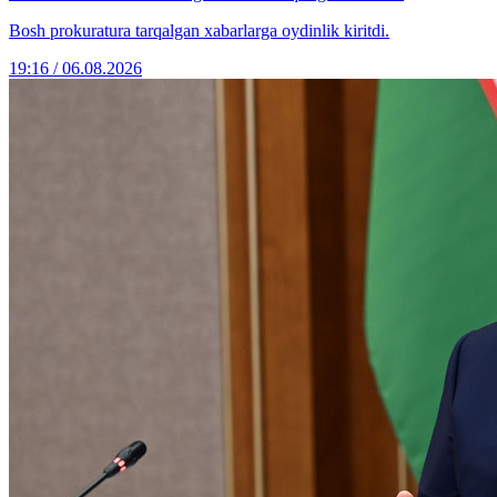
Bosh prokuratura tarqalgan xabarlarga oydinlik kiritdi.
19:16 / 06.08.2026