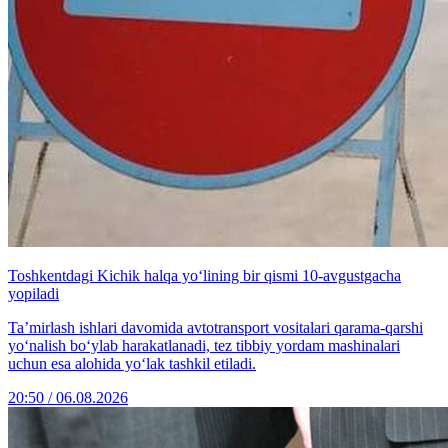
Toshkentdagi Kichik halqa yo‘lining bir qismi 10-avgustgacha
yopiladi
Ta’mirlash ishlari davomida avtotransport vositalari qarama-qarshi
yo‘nalish bo‘ylab harakatlanadi, tez tibbiy yordam mashinalari
uchun esa alohida yo‘lak tashkil etiladi.
20:50 / 06.08.2026