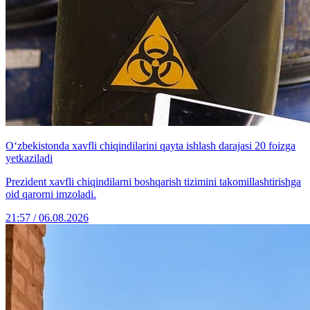
O‘zbekistonda xavfli chiqindilarini qayta ishlash darajasi 20 foizga
yetkaziladi
Prezident xavfli chiqindilarni boshqarish tizimini takomillashtirishga
oid qarorni imzoladi.
21:57 / 06.08.2026