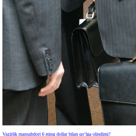
Vazirlik mansabdori 6 ming dollar bilan qo‘lga olindimi?