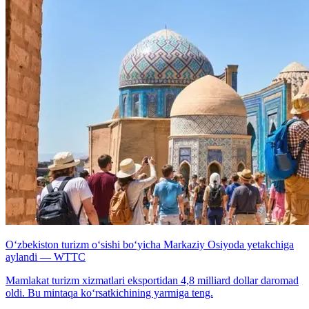
O‘zbekiston turizm o‘sishi bo‘yicha Markaziy Osiyoda yetakchiga
aylandi — WTTC
Mamlakat turizm xizmatlari eksportidan 4,8 milliard dollar daromad
oldi. Bu mintaqa ko‘rsatkichining yarmiga teng.