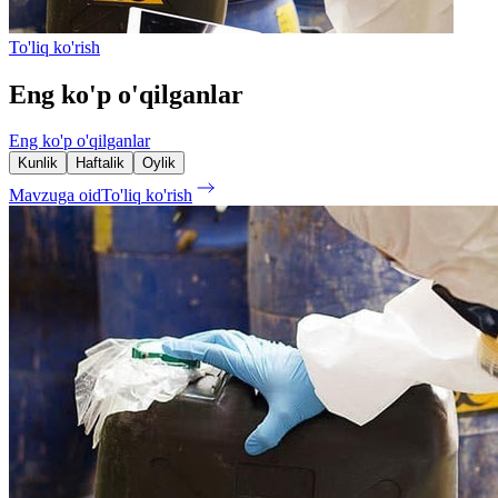
To'liq ko'rish
Eng ko'p o'qilganlar
Eng ko'p o'qilganlar
Kunlik
Haftalik
Oylik
Mavzuga oid
To'liq ko'rish