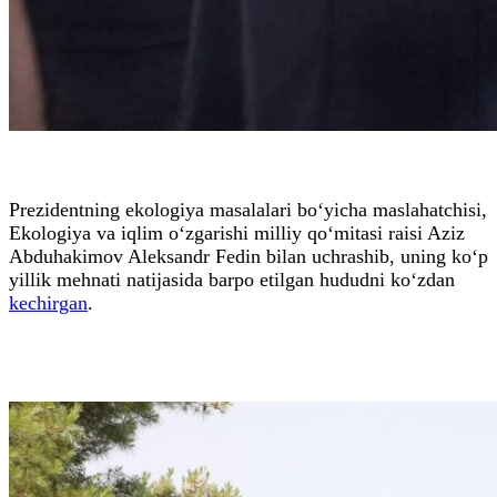
Prezidentning ekologiya masalalari bo‘yicha maslahatchisi,
Ekologiya va iqlim o‘zgarishi milliy qo‘mitasi raisi Aziz
Abduhakimov Aleksandr Fedin bilan uchrashib, uning ko‘p
yillik mehnati natijasida barpo etilgan hududni ko‘zdan
kechirgan
.