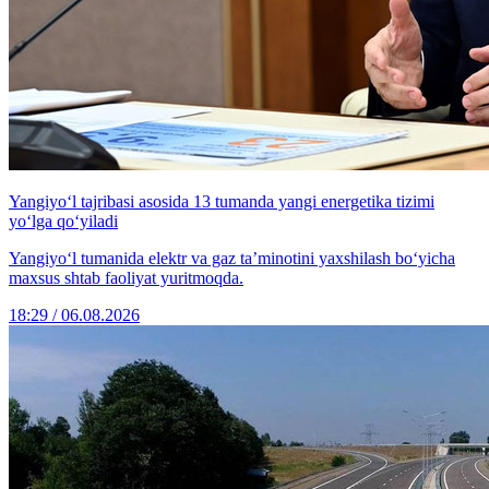
Yangiyo‘l tajribasi asosida 13 tumanda yangi energetika tizimi
yo‘lga qo‘yiladi
Yangiyo‘l tumanida elektr va gaz ta’minotini yaxshilash bo‘yicha
maxsus shtab faoliyat yuritmoqda.
18:29 / 06.08.2026