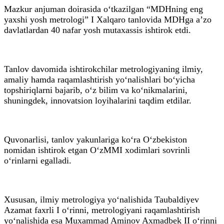
Mazkur anjuman doirasida o‘tkazilgan “MDHning eng
yaxshi yosh metrologi” I Xalqaro tanlovida MDHga a’zo
davlatlardan 40 nafar yosh mutaxassis ishtirok etdi.
Tanlov davomida ishtirokchilar metrologiyaning ilmiy,
amaliy hamda raqamlashtirish yo‘nalishlari bo‘yicha
topshiriqlarni bajarib, o‘z bilim va ko‘nikmalarini,
shuningdek, innovatsion loyihalarini taqdim etdilar.
Quvonarlisi, tanlov yakunlariga ko‘ra O‘zbekiston
nomidan ishtirok etgan O‘zMMI xodimlari sovrinli
o‘rinlarni egalladi.
Xususan, ilmiy metrologiya yo‘nalishida Taubaldiyev
Azamat faxrli I o‘rinni, metrologiyani raqamlashtirish
yo‘nalishida esa Muxammad Aminov Axmadbek II o‘rinni