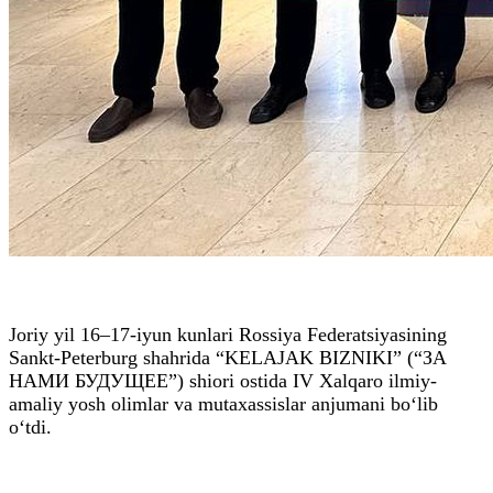
Joriy yil 16–17-iyun kunlari Rossiya Federatsiyasining
Sankt-Peterburg shahrida “KELAJAK BIZNIKI” (“ЗА
НАМИ БУДУЩЕЕ”) shiori ostida IV Xalqaro ilmiy-
amaliy yosh olimlar va mutaxassislar anjumani bo‘lib
o‘tdi.