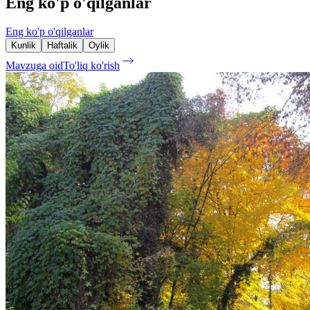
Eng ko'p o'qilganlar
Eng ko'p o'qilganlar
Kunlik
Haftalik
Oylik
Mavzuga oid
To'liq ko'rish