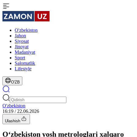
O'zbekiston
Jahon
Siyosat
Jinoyat
Madaniyat
Sport
Salomatlik
Lifestyle
O'ZB
O'zbekiston
16:19 / 22.06.2026
Ulashish
O‘zbekiston yosh metrologlari xalqaro