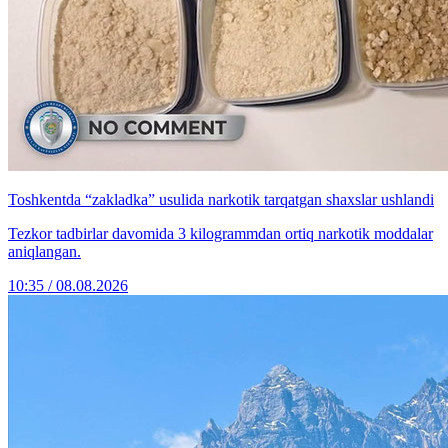
Toshkentda “zakladka” usulida narkotik tarqatgan shaxslar ushlandi
Tezkor tadbirlar davomida 3 kilogrammdan ortiq narkotik moddalar
aniqlangan.
10:35 / 08.08.2026