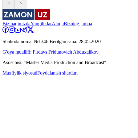
Biz haqimizda
Yangiliklar
Aloqa
Bizning jamoa
Shahodatnoma: №1346 Berilgan sana: 28.05.2020
G'oya muallifi: Firdavs Fridunovich Abduxalikov
Asoschisi: "Master Media Production and Broadcast"
Maxfiylik siyosati
Foydalanish shartlari