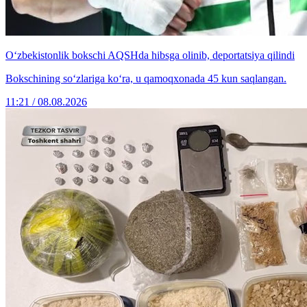
O‘zbekistonlik bokschi AQSHda hibsga olinib, deportatsiya qilindi
Bokschining so‘zlariga ko‘ra, u qamoqxonada 45 kun saqlangan.
11:21 / 08.08.2026