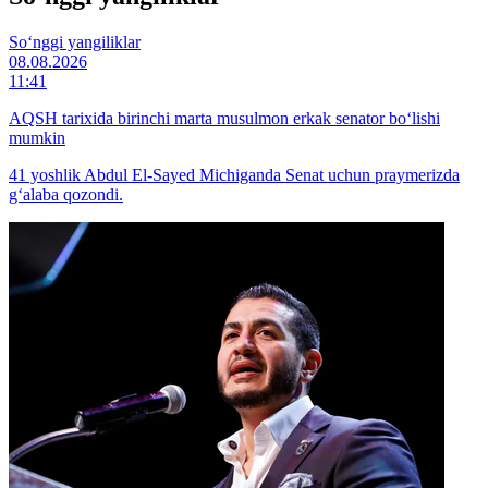
So‘nggi yangiliklar
08.08.2026
11:41
AQSH tarixida birinchi marta musulmon erkak senator bo‘lishi
mumkin
41 yoshlik Abdul El-Sayed Michiganda Senat uchun praymerizda
g‘alaba qozondi.