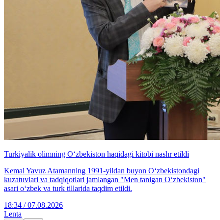
Turkiyalik olimning O‘zbekiston haqidagi kitobi nashr etildi
Kemal Yavuz Atamanning 1991-yildan buyon O‘zbekistondagi
kuzatuvlari va tadqiqotlari jamlangan "Men tanigan O‘zbekiston"
asari o‘zbek va turk tillarida taqdim etildi.
18:34 / 07.08.2026
Lenta