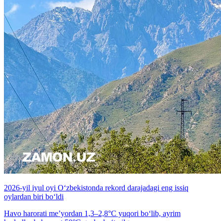
2026-yil iyul oyi O‘zbekistonda rekord darajadagi eng issiq
oylardan biri bo‘ldi
Havo harorati me’yordan 1,3–2,8°C yuqori bo‘lib, ayrim