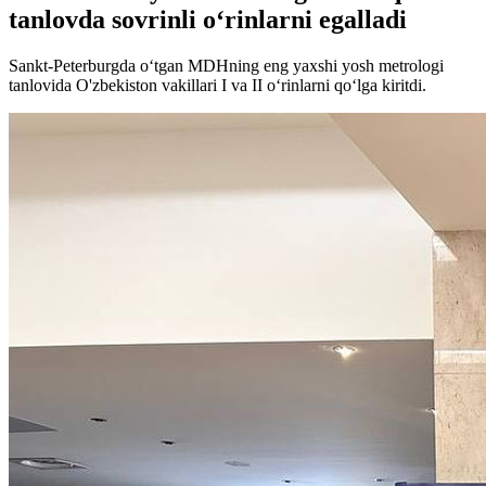
tanlovda sovrinli o‘rinlarni egalladi
Sankt-Peterburgda o‘tgan MDHning eng yaxshi yosh metrologi
tanlovida O'zbekiston vakillari I va II o‘rinlarni qo‘lga kiritdi.