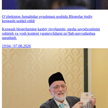
O‘zbekiston Jurnalistlar uyushmasi qoshida Blogerlar ijodiy
kengashi tashkil etildi
Kengash blogerlarning kasbiy rivojlanishi, media savodxonligini
oshirish va yosh kontent yaratuvchilarni qo‘llab-quvvatlashga
qaratiladi.
19:04 / 07.08.2026