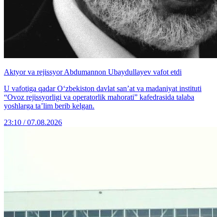
Aktyor va rejissyor Abdumannon Ubaydullayev vafot etdi
U vafotiga qadar O‘zbekiston davlat san’at va madaniyat instituti
“Ovoz rejissyorligi va operatorlik mahorati” kafedrasida talaba
yoshlarga ta’lim berib kelgan.
23:10 / 07.08.2026