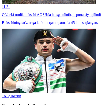
11:21
O‘zbekistonlik bokschi AQSHda hibsga olinib, deportatsiya qilindi
Bokschining so‘zlariga ko‘ra, u qamoqxonada 45 kun saqlangan.
To'liq ko'rish