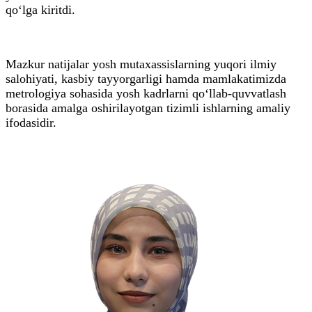
qo‘lga kiritdi.
Mazkur natijalar yosh mutaxassislarning yuqori ilmiy
salohiyati, kasbiy tayyorgarligi hamda mamlakatimizda
metrologiya sohasida yosh kadrlarni qo‘llab-quvvatlash
borasida amalga oshirilayotgan tizimli ishlarning amaliy
ifodasidir.