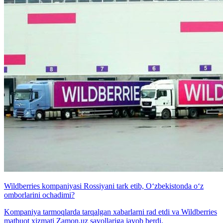
Wildberries kompaniyasi Rossiyani tark etib, O‘zbekistonda o‘z
omborlarini ochadimi?
Kompaniya tarmoqlarda tarqalgan xabarlarni rad etdi va Wildberries
matbuot xizmati Zamon.uz savollariga javob berdi.