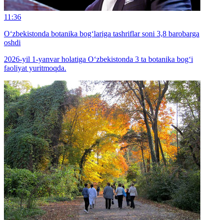
11:36
O‘zbekistonda botanika bog‘lariga tashriflar soni 3,8 barobarga
oshdi
2026-yil 1-yanvar holatiga O‘zbekistonda 3 ta botanika bog‘i
faoliyat yuritmoqda.