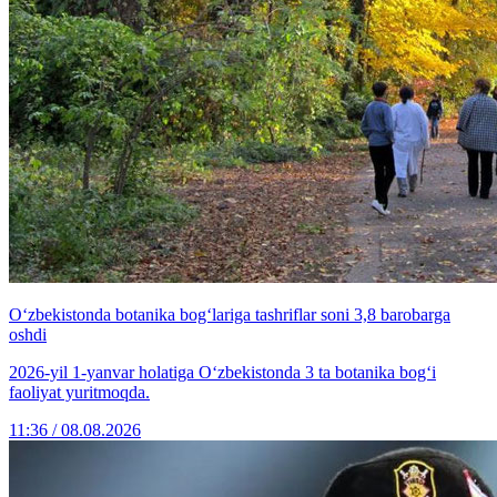
O‘zbekistonda botanika bog‘lariga tashriflar soni 3,8 barobarga
oshdi
2026-yil 1-yanvar holatiga O‘zbekistonda 3 ta botanika bog‘i
faoliyat yuritmoqda.
11:36 / 08.08.2026