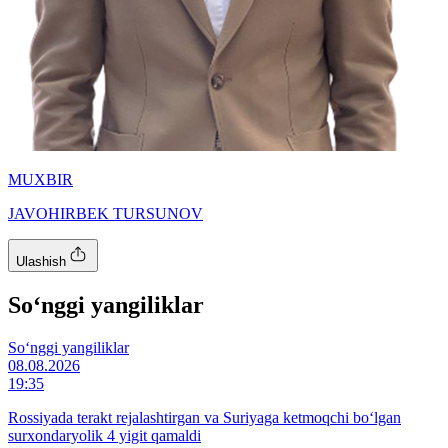
MUXBIR
JAVOHIRBEK TURSUNOV
Ulashish
So‘nggi yangiliklar
So‘nggi yangiliklar
08.08.2026
19:35
Rossiyada terakt rejalashtirgan va Suriyaga ketmoqchi bo‘lgan
surxondaryolik 4 yigit qamaldi