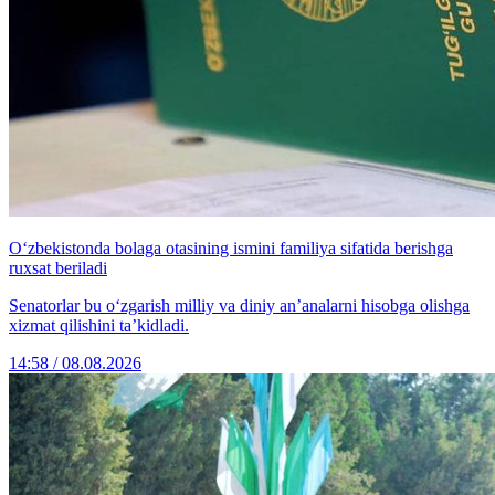
O‘zbekistonda bolaga otasining ismini familiya sifatida berishga
ruxsat beriladi
Senatorlar bu o‘zgarish milliy va diniy an’analarni hisobga olishga
xizmat qilishini ta’kidladi.
14:58 / 08.08.2026