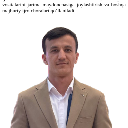
vositalarini jarima maydonchasiga joylashtirish va boshqa
majburiy ijro choralari qo‘llaniladi.