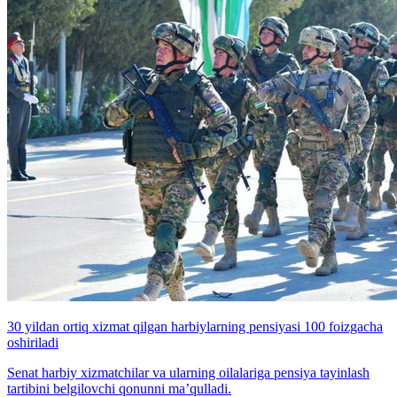
30 yildan ortiq xizmat qilgan harbiylarning pensiyasi 100 foizgacha
oshiriladi
Senat harbiy xizmatchilar va ularning oilalariga pensiya tayinlash
tartibini belgilovchi qonunni ma’qulladi.