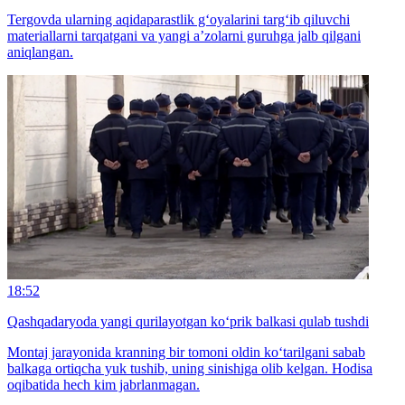
Tergovda ularning aqidaparastlik g‘oyalarini targ‘ib qiluvchi
materiallarni tarqatgani va yangi a’zolarni guruhga jalb qilgani
aniqlangan.
18:52
Qashqadaryoda yangi qurilayotgan ko‘prik balkasi qulab tushdi
Montaj jarayonida kranning bir tomoni oldin ko‘tarilgani sabab
balkaga ortiqcha yuk tushib, uning sinishiga olib kelgan. Hodisa
oqibatida hech kim jabrlanmagan.