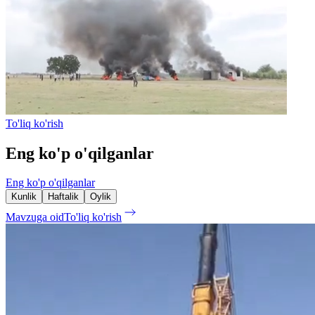
To'liq ko'rish
Eng ko'p o'qilganlar
Eng ko'p o'qilganlar
Kunlik
Haftalik
Oylik
Mavzuga oid
To'liq ko'rish