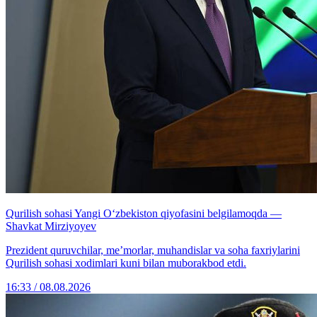
Qurilish sohasi Yangi O‘zbekiston qiyofasini belgilamoqda —
Shavkat Mirziyoyev
Prezident quruvchilar, me’morlar, muhandislar va soha faxriylarini
Qurilish sohasi xodimlari kuni bilan muborakbod etdi.
16:33 / 08.08.2026