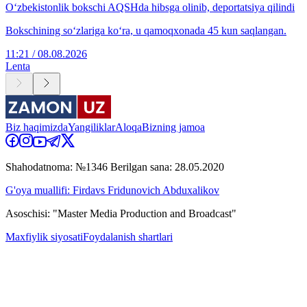
O‘zbekistonlik bokschi AQSHda hibsga olinib, deportatsiya qilindi
Bokschining so‘zlariga ko‘ra, u qamoqxonada 45 kun saqlangan.
11:21 / 08.08.2026
Lenta
Biz haqimizda
Yangiliklar
Aloqa
Bizning jamoa
Shahodatnoma: №1346 Berilgan sana: 28.05.2020
G'oya muallifi: Firdavs Fridunovich Abduxalikov
Asoschisi: "Master Media Production and Broadcast"
Maxfiylik siyosati
Foydalanish shartlari