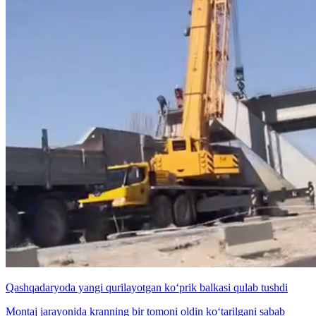
Qashqadaryoda yangi qurilayotgan ko‘prik balkasi qulab tushdi
Montaj jarayonida kranning bir tomoni oldin ko‘tarilgani sabab