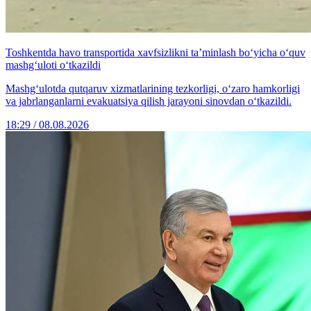
Toshkentda havo transportida xavfsizlikni ta’minlash bo‘yicha o‘quv
mashg‘uloti o‘tkazildi
Mashg‘ulotda qutqaruv xizmatlarining tezkorligi, o‘zaro hamkorligi
va jabrlanganlarni evakuatsiya qilish jarayoni sinovdan o‘tkazildi.
18:29 / 08.08.2026