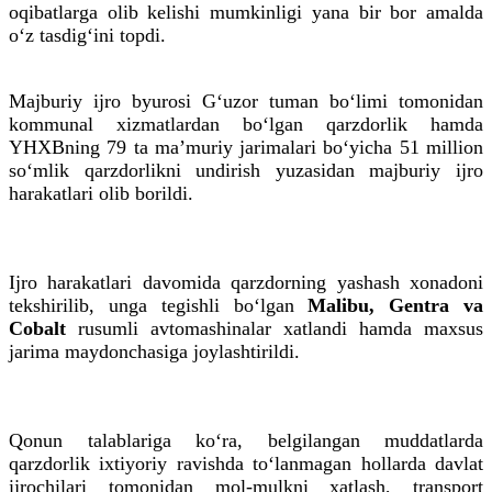
oqibatlarga olib kelishi mumkinligi yana bir bor amalda
o‘z tasdig‘ini topdi.
Majburiy ijro byurosi G‘uzor tuman bo‘limi tomonidan
kommunal xizmatlardan bo‘lgan qarzdorlik hamda
YHXBning 79 ta maʼmuriy jarimalari bo‘yicha 51 million
so‘mlik qarzdorlikni undirish yuzasidan majburiy ijro
harakatlari olib borildi.
Ijro harakatlari davomida qarzdorning yashash xonadoni
tekshirilib, unga tegishli bo‘lgan
Malibu, Gentra va
Cobalt
rusumli avtomashinalar xatlandi hamda maxsus
jarima maydonchasiga joylashtirildi.
Qonun talablariga ko‘ra, belgilangan muddatlarda
qarzdorlik ixtiyoriy ravishda to‘lanmagan hollarda davlat
ijrochilari tomonidan mol-mulkni xatlash, transport