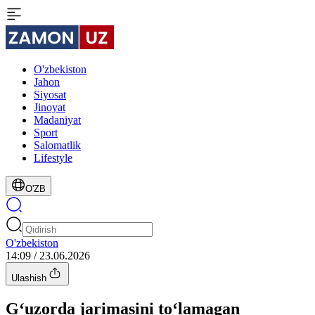
O'zbekiston
Jahon
Siyosat
Jinoyat
Madaniyat
Sport
Salomatlik
Lifestyle
O'ZB
O'zbekiston
14:09 / 23.06.2026
Ulashish
G‘uzorda jarimasini to‘lamagan