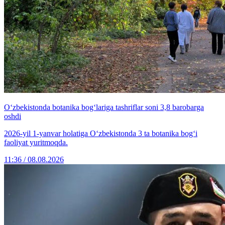
O‘zbekistonda botanika bog‘lariga tashriflar soni 3,8 barobarga
oshdi
2026-yil 1-yanvar holatiga O‘zbekistonda 3 ta botanika bog‘i
faoliyat yuritmoqda.
11:36 / 08.08.2026