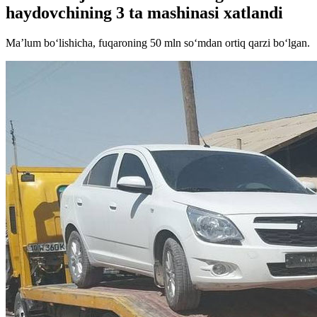
haydovchining 3 ta mashinasi xatlandi
Maʼlum bo‘lishicha, fuqaroning 50 mln so‘mdan ortiq qarzi bo‘lgan.