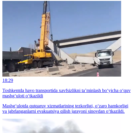
18:29
Toshkentda havo transportida xavfsizlikni ta’minlash bo‘yicha o‘quv
mashg‘uloti o‘tkazildi
Mashg‘ulotda qutqaruv xizmatlarining tezkorligi, o‘zaro hamkorligi
va jabrlanganlarni evakuatsiya qilish jarayoni sinovdan o‘tkazildi.