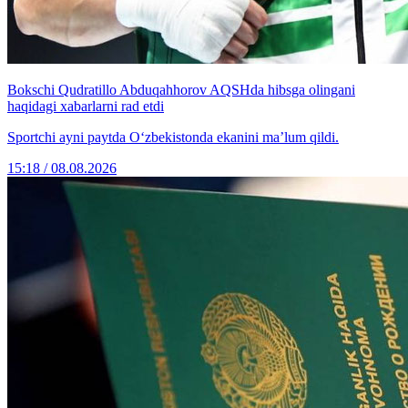
Bokschi Qudratillo Abduqahhorov AQSHda hibsga olingani
haqidagi xabarlarni rad etdi
Sportchi ayni paytda O‘zbekistonda ekanini ma’lum qildi.
15:18 / 08.08.2026