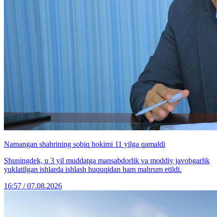
Namangan shahrining sobiq hokimi 11 yilga qamaldi
Shuningdek, u 3 yil muddatga mansabdorlik va moddiy javobgarlik
yuklatilgan ishlarda ishlash huquqidan ham mahrum etildi.
16:57 / 07.08.2026