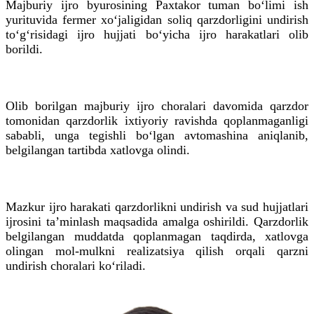
Majburiy ijro byurosining Paxtakor tuman bo‘limi ish
yurituvida fermer xo‘jaligidan soliq qarzdorligini undirish
to‘g‘risidagi ijro hujjati bo‘yicha ijro harakatlari olib
borildi.
Olib borilgan majburiy ijro choralari davomida qarzdor
tomonidan qarzdorlik ixtiyoriy ravishda qoplanmaganligi
sababli, unga tegishli bo‘lgan avtomashina aniqlanib,
belgilangan tartibda xatlovga olindi.
Mazkur ijro harakati qarzdorlikni undirish va sud hujjatlari
ijrosini taʼminlash maqsadida amalga oshirildi. Qarzdorlik
belgilangan muddatda qoplanmagan taqdirda, xatlovga
olingan mol-mulkni realizatsiya qilish orqali qarzni
undirish choralari ko‘riladi.