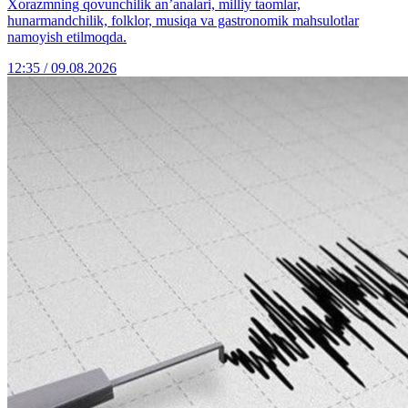
Xorazmning qovunchilik an’analari, milliy taomlar,
hunarmandchilik, folklor, musiqa va gastronomik mahsulotlar
namoyish etilmoqda.
12:35 / 09.08.2026