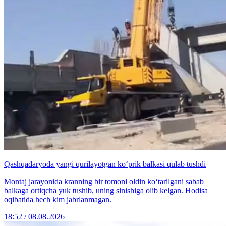
Qashqadaryoda yangi qurilayotgan ko‘prik balkasi qulab tushdi
Montaj jarayonida kranning bir tomoni oldin ko‘tarilgani sabab
balkaga ortiqcha yuk tushib, uning sinishiga olib kelgan. Hodisa
oqibatida hech kim jabrlanmagan.
18:52 / 08.08.2026