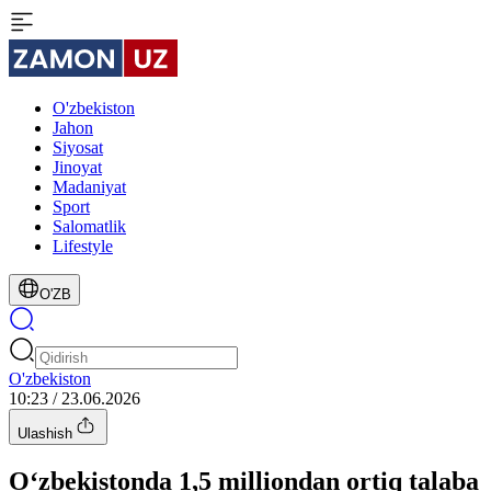
O'zbekiston
Jahon
Siyosat
Jinoyat
Madaniyat
Sport
Salomatlik
Lifestyle
O'ZB
O'zbekiston
10:23 / 23.06.2026
Ulashish
O‘zbekistonda 1,5 milliondan ortiq talaba