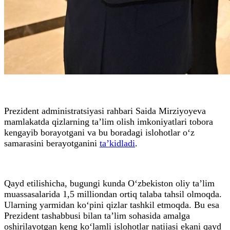
Prezident administratsiyasi rahbari Saida Mirziyoyeva
mamlakatda qizlarning ta’lim olish imkoniyatlari tobora
kengayib borayotgani va bu boradagi islohotlar o‘z
samarasini berayotganini
ta’kidladi
.
Qayd etilishicha, bugungi kunda O‘zbekiston oliy ta’lim
muassasalarida 1,5 milliondan ortiq talaba tahsil olmoqda.
Ularning yarmidan ko‘pini qizlar tashkil etmoqda. Bu esa
Prezident tashabbusi bilan ta’lim sohasida amalga
oshirilayotgan keng ko‘lamli islohotlar natijasi ekani qayd