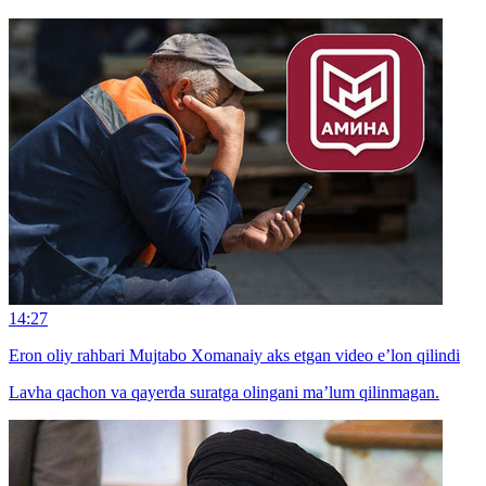
14:27
Eron oliy rahbari Mujtabo Xomanaiy aks etgan video e’lon qilindi
Lavha qachon va qayerda suratga olingani ma’lum qilinmagan.