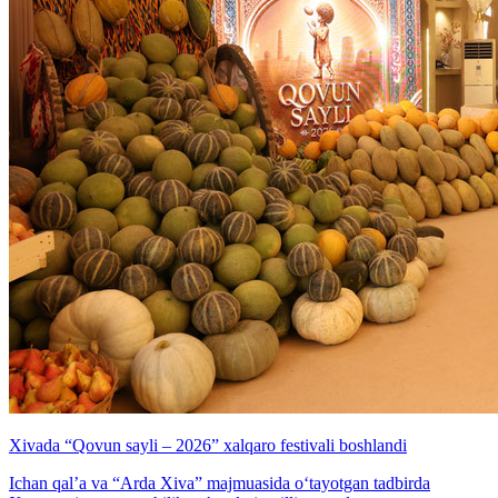
Xivada “Qovun sayli – 2026” xalqaro festivali boshlandi
Ichan qal’a va “Arda Xiva” majmuasida o‘tayotgan tadbirda