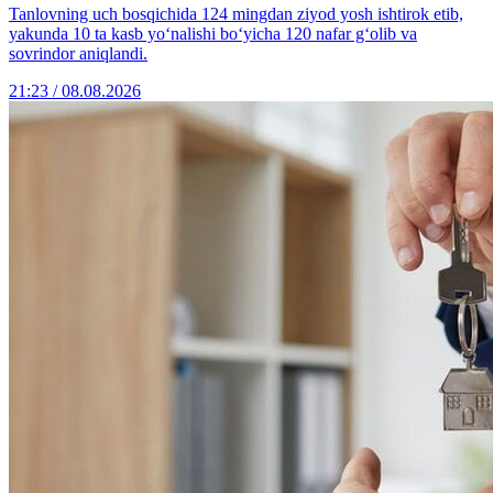
Tanlovning uch bosqichida 124 mingdan ziyod yosh ishtirok etib,
yakunda 10 ta kasb yo‘nalishi bo‘yicha 120 nafar g‘olib va
sovrindor aniqlandi.
21:23 / 08.08.2026