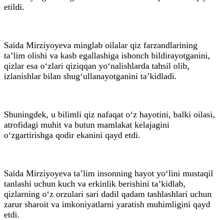
etildi.
Saida Mirziyoyeva minglab oilalar qiz farzandlarining
ta’lim olishi va kasb egallashiga ishonch bildirayotganini,
qizlar esa o‘zlari qiziqqan yo‘nalishlarda tahsil olib,
izlanishlar bilan shug‘ullanayotganini ta’kidladi.
Shuningdek, u bilimli qiz nafaqat o‘z hayotini, balki oilasi,
atrofidagi muhit va butun mamlakat kelajagini
o‘zgartirishga qodir ekanini qayd etdi.
Saida Mirziyoyeva ta’lim insonning hayot yo‘lini mustaqil
tanlashi uchun kuch va erkinlik berishini ta’kidlab,
qizlarning o‘z orzulari sari dadil qadam tashlashlari uchun
zarur sharoit va imkoniyatlarni yaratish muhimligini qayd
etdi.