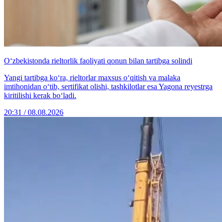
O‘zbekistonda rieltorlik faoliyati qonun bilan tartibga solindi
Yangi tartibga ko‘ra, rieltorlar maxsus o‘qitish va malaka
imtihonidan o‘tib, sertifikat olishi, tashkilotlar esa Yagona reyestrga
kiritilishi kerak bo‘ladi.
20:31 / 08.08.2026