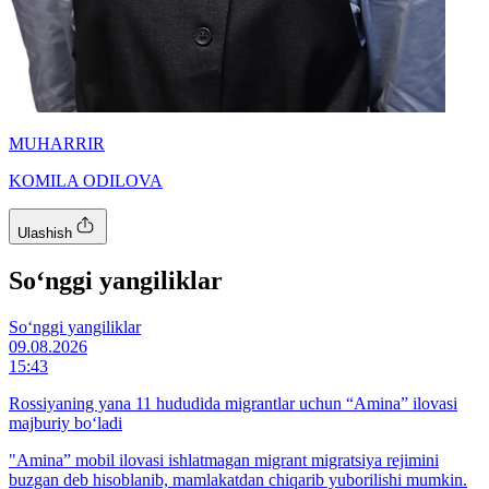
MUHARRIR
KOMILA ODILOVA
Ulashish
So‘nggi yangiliklar
So‘nggi yangiliklar
09.08.2026
15:43
Rossiyaning yana 11 hududida migrantlar uchun “Amina” ilovasi
majburiy bo‘ladi
"Amina” mobil ilovasi ishlatmagan migrant migratsiya rejimini
buzgan deb hisoblanib, mamlakatdan chiqarib yuborilishi mumkin.