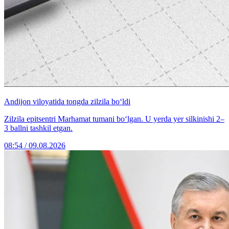
Andijon viloyatida tongda zilzila bo‘ldi
Zilzila epitsentri Marhamat tumani bo‘lgan. U yerda yer silkinishi 2–
3 ballni tashkil etgan.
08:54 / 09.08.2026