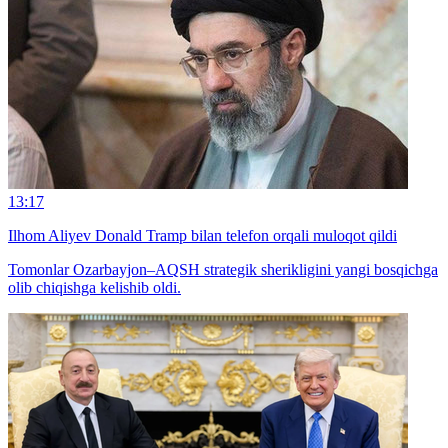
13:17
Ilhom Aliyev Donald Tramp bilan telefon orqali muloqot qildi
Tomonlar Ozarbayjon–AQSH strategik sherikligini yangi bosqichga
olib chiqishga kelishib oldi.