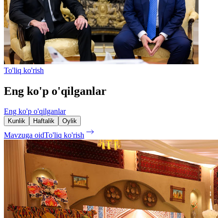
To'liq ko'rish
Eng ko'p o'qilganlar
Eng ko'p o'qilganlar
Kunlik
Haftalik
Oylik
Mavzuga oid
To'liq ko'rish