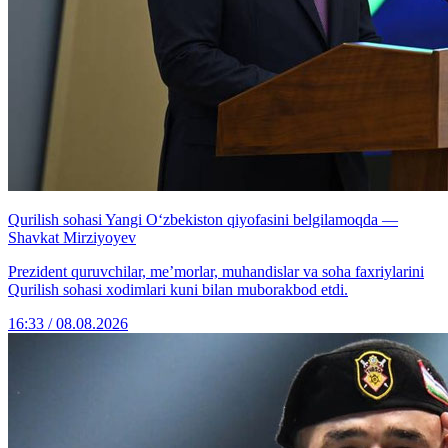
Qurilish sohasi Yangi O‘zbekiston qiyofasini belgilamoqda —
Shavkat Mirziyoyev
Prezident quruvchilar, me’morlar, muhandislar va soha faxriylarini
Qurilish sohasi xodimlari kuni bilan muborakbod etdi.
16:33 / 08.08.2026