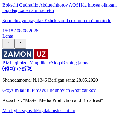
Bokschi Qudratillo Abduqahhorov AQSHda hibsga olingani
haqidagi xabarlarni rad etdi
Sportchi ayni paytda O‘zbekistonda ekanini ma’lum qildi.
15:18 / 08.08.2026
Lenta
Biz haqimizda
Yangiliklar
Aloqa
Bizning jamoa
Shahodatnoma: №1346 Berilgan sana: 28.05.2020
G'oya muallifi: Firdavs Fridunovich Abduxalikov
Asoschisi: "Master Media Production and Broadcast"
Maxfiylik siyosati
Foydalanish shartlari