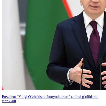
Prezident “Yangi O‘zbekiston bunyodkorlari” tanlovi g‘oliblarini
tabrikladi