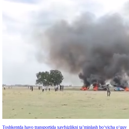
Toshkentda havo transportida xavfsizlikni ta’minlash bo‘yicha o‘quv