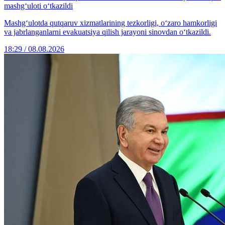
mashg‘uloti o‘tkazildi
Mashg‘ulotda qutqaruv xizmatlarining tezkorligi, o‘zaro hamkorligi
va jabrlanganlarni evakuatsiya qilish jarayoni sinovdan o‘tkazildi.
18:29 / 08.08.2026