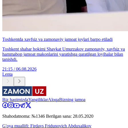
Toshkentda xavfsiz va zamonaviy jamoat joylari barpo etiladi
Toshkent shahar hokimi Shavkat Umurzakov zamonaviy, xavfsiz va
hammabop jamoat makonlarini yaratishga qaratilgan loyihalar bilan
tanishdi.
21:15 / 06.08.2026
Lenta
Biz haqimizda
Yangiliklar
Aloqa
Bizning jamoa
Shahodatnoma: №1346 Berilgan sana: 28.05.2020
G'oya muallifi: Firdavs Fridunovich Abduxalikov