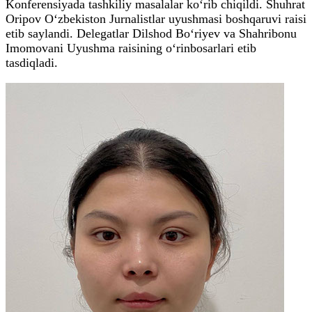
Konferensiyada tashkiliy masalalar ko‘rib chiqildi. Shuhrat
Oripov O‘zbekiston Jurnalistlar uyushmasi boshqaruvi raisi
etib saylandi. Delegatlar Dilshod Bo‘riyev va Shahribonu
Imomovani Uyushma raisining o‘rinbosarlari etib
tasdiqladi.