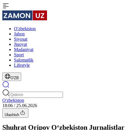
O'zbekiston
Jahon
Siyosat
Jinoyat
Madaniyat
Sport
Salomatlik
Lifestyle
O'ZB
O'zbekiston
18:06 / 25.06.2026
Ulashish
Shuhrat Oripov O‘zbekiston Jurnalistlar