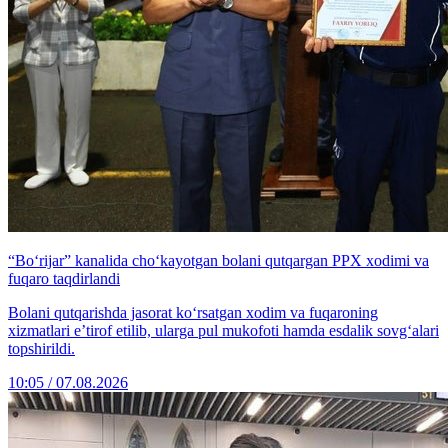
“Bo‘rijar” kanalida cho‘kayotgan bolani qutqargan PPX xodimi va
fuqaro taqdirlandi
Bolani qutqarishda jasorat ko‘rsatgan xodim va fuqaroning
xizmatlari e’tirof etilib, ularga pul mukofoti hamda esdalik sovg‘alari
topshirildi.
10:05 / 07.08.2026