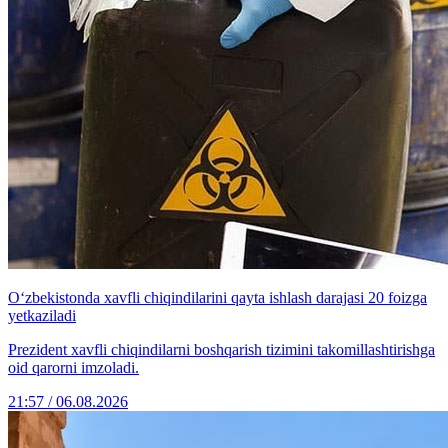
O‘zbekistonda xavfli chiqindilarini qayta ishlash darajasi 20 foizga
yetkaziladi
Prezident xavfli chiqindilarni boshqarish tizimini takomillashtirishga
oid qarorni imzoladi.
21:57 / 06.08.2026