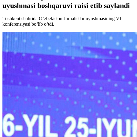
uyushmasi boshqaruvi raisi etib saylandi
Toshkent shahrida O‘zbekiston Jurnalistlar uyushmasining VII
konferensiyasi bo‘lib o‘tdi.