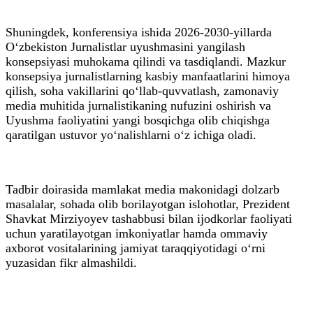
Shuningdek, konferensiya ishida 2026-2030-yillarda
O‘zbekiston Jurnalistlar uyushmasini yangilash
konsepsiyasi muhokama qilindi va tasdiqlandi. Mazkur
konsepsiya jurnalistlarning kasbiy manfaatlarini himoya
qilish, soha vakillarini qo‘llab-quvvatlash, zamonaviy
media muhitida jurnalistikaning nufuzini oshirish va
Uyushma faoliyatini yangi bosqichga olib chiqishga
qaratilgan ustuvor yo‘nalishlarni o‘z ichiga oladi.
Tadbir doirasida mamlakat media makonidagi dolzarb
masalalar, sohada olib borilayotgan islohotlar, Prezident
Shavkat Mirziyoyev tashabbusi bilan ijodkorlar faoliyati
uchun yaratilayotgan imkoniyatlar hamda ommaviy
axborot vositalarining jamiyat taraqqiyotidagi o‘rni
yuzasidan fikr almashildi.