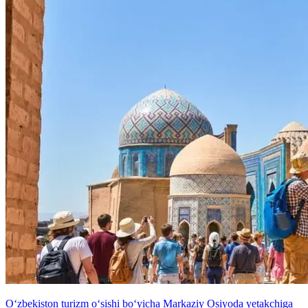
O‘zbekiston turizm o‘sishi bo‘yicha Markaziy Osiyoda yetakchiga