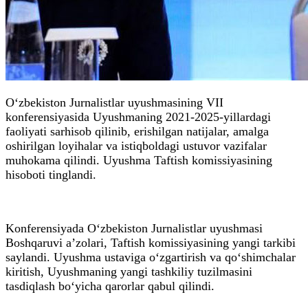
O‘zbekiston Jurnalistlar uyushmasining VII
konferensiyasida Uyushmaning 2021-2025-yillardagi
faoliyati sarhisob qilinib, erishilgan natijalar, amalga
oshirilgan loyihalar va istiqboldagi ustuvor vazifalar
muhokama qilindi. Uyushma Taftish komissiyasining
hisoboti tinglandi.
Konferensiyada O‘zbekiston Jurnalistlar uyushmasi
Boshqaruvi a’zolari, Taftish komissiyasining yangi tarkibi
saylandi. Uyushma ustaviga o‘zgartirish va qo‘shimchalar
kiritish, Uyushmaning yangi tashkiliy tuzilmasini
tasdiqlash bo‘yicha qarorlar qabul qilindi.