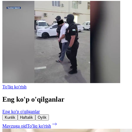
To'liq ko'rish
Eng ko'p o'qilganlar
Eng ko'p o'qilganlar
Kunlik
Haftalik
Oylik
Mavzuga oid
To'liq ko'rish