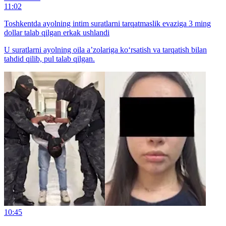
11:02
Toshkentda ayolning intim suratlarni tarqatmaslik evaziga 3 ming
dollar talab qilgan erkak ushlandi
U suratlarni ayolning oila a’zolariga ko‘rsatish va tarqatish bilan
tahdid qilib, pul talab qilgan.
10:45