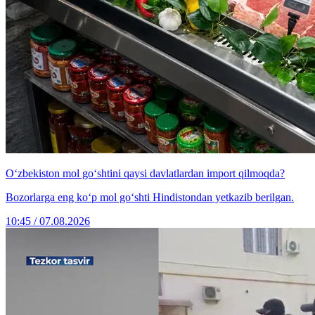
O‘zbekiston mol go‘shtini qaysi davlatlardan import qilmoqda?
Bozorlarga eng ko‘p mol go‘shti Hindistondan yetkazib berilgan.
10:45 / 07.08.2026