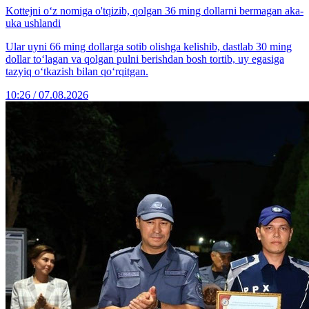
Kottejni o‘z nomiga o'tqizib, qolgan 36 ming dollarni bermagan aka-
uka ushlandi
Ular uyni 66 ming dollarga sotib olishga kelishib, dastlab 30 ming
dollar to‘lagan va qolgan pulni berishdan bosh tortib, uy egasiga
tazyiq o‘tkazish bilan qo‘rqitgan.
10:26 / 07.08.2026