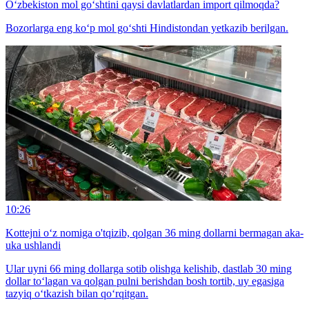
O‘zbekiston mol go‘shtini qaysi davlatlardan import qilmoqda?
Bozorlarga eng ko‘p mol go‘shti Hindistondan yetkazib berilgan.
10:26
Kottejni o‘z nomiga o'tqizib, qolgan 36 ming dollarni bermagan aka-
uka ushlandi
Ular uyni 66 ming dollarga sotib olishga kelishib, dastlab 30 ming
dollar to‘lagan va qolgan pulni berishdan bosh tortib, uy egasiga
tazyiq o‘tkazish bilan qo‘rqitgan.