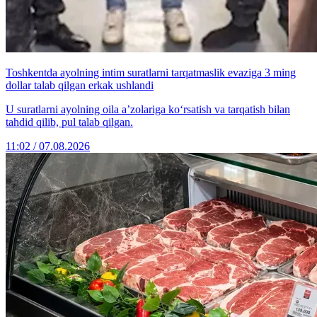
Toshkentda ayolning intim suratlarni tarqatmaslik evaziga 3 ming
dollar talab qilgan erkak ushlandi
U suratlarni ayolning oila a’zolariga ko‘rsatish va tarqatish bilan
tahdid qilib, pul talab qilgan.
11:02 / 07.08.2026