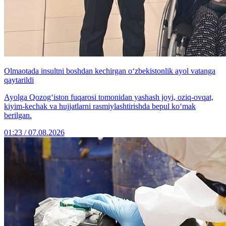
Olmaotada insultni boshdan kechirgan o‘zbekistonlik ayol vatanga
qaytarildi
Ayolga Qozog‘iston fuqarosi tomonidan yashash joyi, oziq-ovqat,
kiyim-kechak va hujjatlarni rasmiylashtirishda bepul ko‘mak
berilgan.
01:23 / 07.08.2026