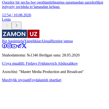
Qarzdor bir necha bor ogohlantirilganiga qaramasdan qarzdorlikni
ixtiyoriy ravishda to‘lamasdan kelgan.
12:54 / 10.08.2026
Lenta
Biz haqimizda
Yangiliklar
Aloqa
Bizning jamoa
Shahodatnoma: №1346 Berilgan sana: 28.05.2020
G'oya muallifi: Firdavs Fridunovich Abduxalikov
Asoschisi: "Master Media Production and Broadcast"
Maxfiylik siyosati
Foydalanish shartlari