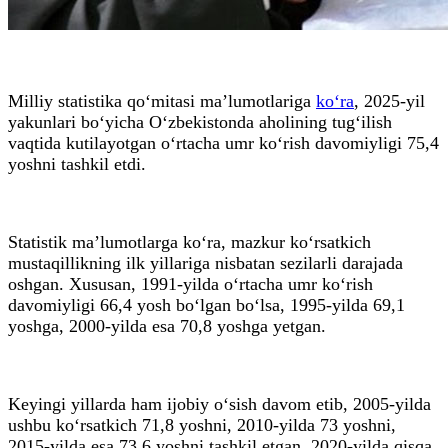
Milliy statistika qo‘mitasi ma’lumotlariga
ko‘ra
, 2025-yil
yakunlari bo‘yicha O‘zbekistonda aholining tug‘ilish
vaqtida kutilayotgan o‘rtacha umr ko‘rish davomiyligi 75,4
yoshni tashkil etdi.
Statistik ma’lumotlarga ko‘ra, mazkur ko‘rsatkich
mustaqillikning ilk yillariga nisbatan sezilarli darajada
oshgan. Xususan, 1991-yilda o‘rtacha umr ko‘rish
davomiyligi 66,4 yosh bo‘lgan bo‘lsa, 1995-yilda 69,1
yoshga, 2000-yilda esa 70,8 yoshga yetgan.
Keyingi yillarda ham ijobiy o‘sish davom etib, 2005-yilda
ushbu ko‘rsatkich 71,8 yoshni, 2010-yilda 73 yoshni,
2015-yilda esa 73,6 yoshni tashkil etgan. 2020-yilda qisqa