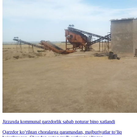
Jizzaxda kommunal qarzdorlik sabab noturar bino xatlandi
Qarzdor ko‘rilgan choralarga qaramasdan, majburiyatlar to‘liq