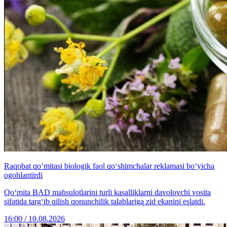
Raqobat qo‘mitasi biologik faol qo‘shimchalar reklamasi bo‘yicha
ogohlantirdi
Qo‘mita BАD mahsulotlarini turli kasalliklarni davolovchi vosita
sifatida targ‘ib qilish qonunchilik talablariga zid ekanini eslatdi.
16:00 / 10.08.2026