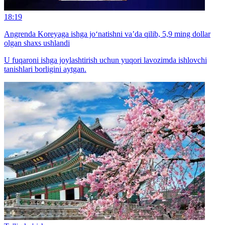
18:19
Angrenda Koreyaga ishga jo‘natishni va’da qilib, 5,9 ming dollar
olgan shaxs ushlandi
U fuqaroni ishga joylashtirish uchun yuqori lavozimda ishlovchi
tanishlari borligini aytgan.