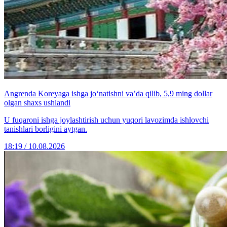
Angrenda Koreyaga ishga jo‘natishni va’da qilib, 5,9 ming dollar
olgan shaxs ushlandi
U fuqaroni ishga joylashtirish uchun yuqori lavozimda ishlovchi
tanishlari borligini aytgan.
18:19 / 10.08.2026