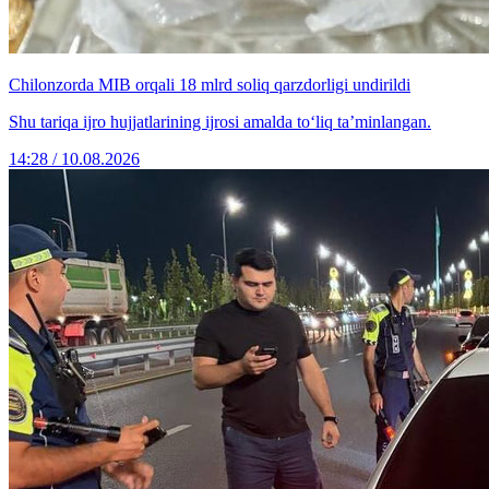
Chilonzorda MIB orqali 18 mlrd soliq qarzdorligi undirildi
Shu tariqa ijro hujjatlarining ijrosi amalda to‘liq taʼminlangan.
14:28 / 10.08.2026