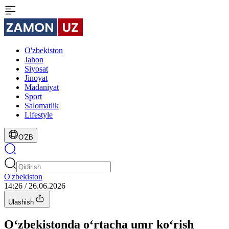
O'zbekiston
Jahon
Siyosat
Jinoyat
Madaniyat
Sport
Salomatlik
Lifestyle
O'ZB
O'zbekiston
14:26 / 26.06.2026
Ulashish
O‘zbekistonda o‘rtacha umr ko‘rish