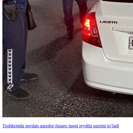
Toshkentda suvdan qarzdor fuqaro tungi reydda qarzini to‘ladi