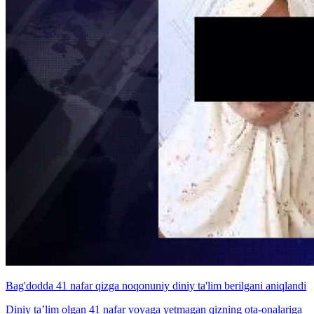
Bag'dodda 41 nafar qizga noqonuniy diniy ta'lim berilgani aniqlandi
Diniy ta’lim olgan 41 nafar voyaga yetmagan qizning ota-onalariga