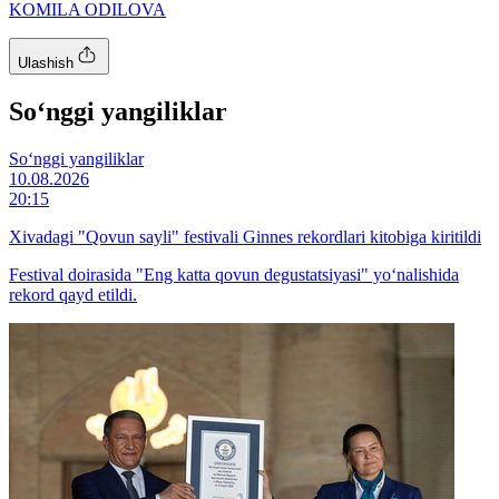
KOMILA ODILOVA
Ulashish
So‘nggi yangiliklar
So‘nggi yangiliklar
10.08.2026
20:15
Xivadagi "Qovun sayli" festivali Ginnes rekordlari kitobiga kiritildi
Festival doirasida "Eng katta qovun degustatsiyasi" yoʻnalishida
rekord qayd etildi.