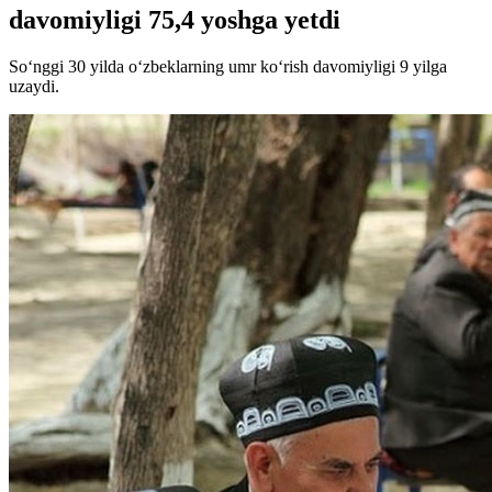
davomiyligi 75,4 yoshga yetdi
So‘nggi 30 yilda o‘zbeklarning umr ko‘rish davomiyligi 9 yilga
uzaydi.