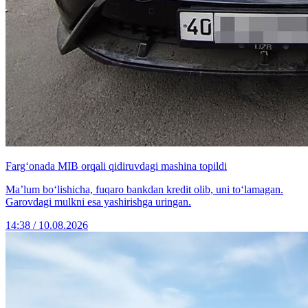
Farg‘onada MIB orqali qidiruvdagi mashina topildi
Maʼlum bo‘lishicha, fuqaro bankdan kredit olib, uni to‘lamagan.
Garovdagi mulkni esa yashirishga uringan.
14:38 / 10.08.2026