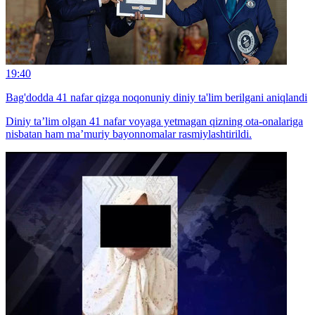
19:40
Bag'dodda 41 nafar qizga noqonuniy diniy ta'lim berilgani aniqlandi
Diniy ta’lim olgan 41 nafar voyaga yetmagan qizning ota-onalariga
nisbatan ham ma’muriy bayonnomalar rasmiylashtirildi.