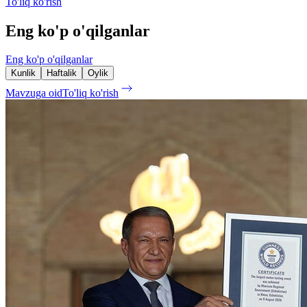
To'liq ko'rish
Eng ko'p o'qilganlar
Eng ko'p o'qilganlar
Kunlik
Haftalik
Oylik
Mavzuga oid
To'liq ko'rish