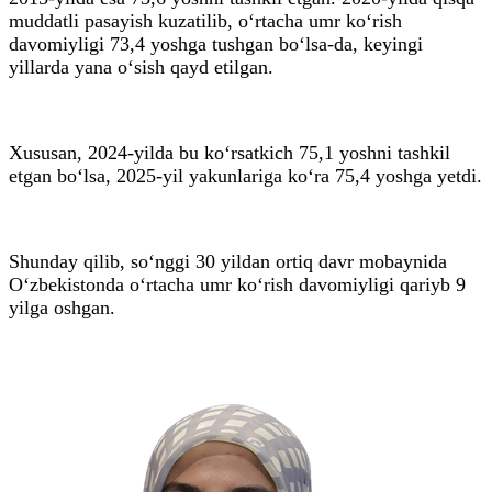
muddatli pasayish kuzatilib, o‘rtacha umr ko‘rish
davomiyligi 73,4 yoshga tushgan bo‘lsa-da, keyingi
yillarda yana o‘sish qayd etilgan.
Xususan, 2024-yilda bu ko‘rsatkich 75,1 yoshni tashkil
etgan bo‘lsa, 2025-yil yakunlariga ko‘ra 75,4 yoshga yetdi.
Shunday qilib, so‘nggi 30 yildan ortiq davr mobaynida
O‘zbekistonda o‘rtacha umr ko‘rish davomiyligi qariyb 9
yilga oshgan.