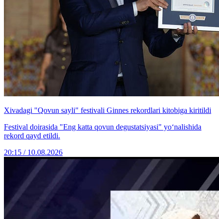
Xivadagi "Qovun sayli" festivali Ginnes rekordlari kitobiga kiritildi
Festival doirasida "Eng katta qovun degustatsiyasi" yoʻnalishida
rekord qayd etildi.
20:15 / 10.08.2026