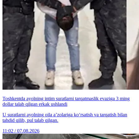
Toshkentda ayolning intim suratlarni tarqatmaslik evaziga 3 ming
dollar talab qilgan erkak ushlandi
U suratlarni ayolning oila a’zolariga ko‘rsatish va tarqatish bilan
tahdid qilib, pul talab qilgan.
11:02 / 07.08.2026