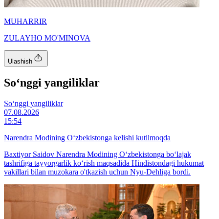
MUHARRIR
ZULAYHO MO'MINOVA
Ulashish
So‘nggi yangiliklar
So‘nggi yangiliklar
07.08.2026
15:54
Narendra Modining O‘zbekistonga kelishi kutilmoqda
Baxtiyor Saidov Narendra Modining O‘zbekistonga bo‘lajak
tashrifiga tayyorgarlik ko‘rish maqsadida Hindistondagi hukumat
vakillari bilan muzokara o'tkazish uchun Nyu-Dehliga bordi.