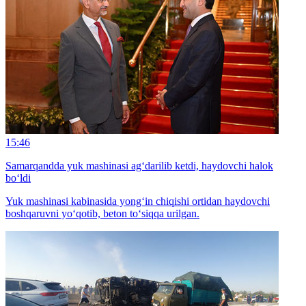
15:46
Samarqandda yuk mashinasi ag‘darilib ketdi, haydovchi halok
bo‘ldi
Yuk mashinasi kabinasida yong‘in chiqishi ortidan haydovchi
boshqaruvni yo‘qotib, beton to‘siqqa urilgan.