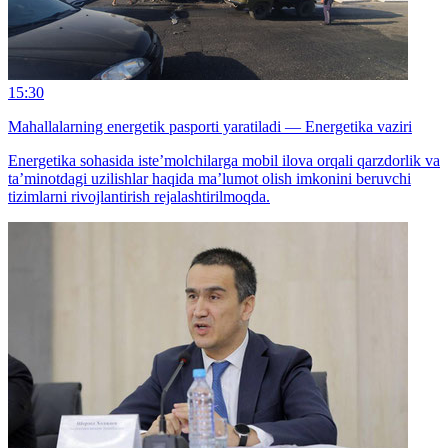
15:30
Mahallalarning energetik pasporti yaratiladi — Energetika vaziri
Energetika sohasida iste’molchilarga mobil ilova orqali qarzdorlik va
ta’minotdagi uzilishlar haqida ma’lumot olish imkonini beruvchi
tizimlarni rivojlantirish rejalashtirilmoqda.