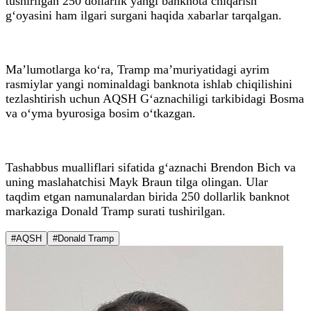
tushirilgan 250 dollarlik yangi banknota chiqarish
g‘oyasini ham ilgari surgani haqida xabarlar tarqalgan.
Ma’lumotlarga ko‘ra, Tramp ma’muriyatidagi ayrim
rasmiylar yangi nominaldagi banknota ishlab chiqilishini
tezlashtirish uchun AQSH G‘aznachiligi tarkibidagi Bosma
va o‘yma byurosiga bosim o‘tkazgan.
Tashabbus mualliflari sifatida g‘aznachi Brendon Bich va
uning maslahatchisi Mayk Braun tilga olingan. Ular
taqdim etgan namunalardan birida 250 dollarlik banknot
markaziga Donald Tramp surati tushirilgan.
#AQSH
#Donald Tramp