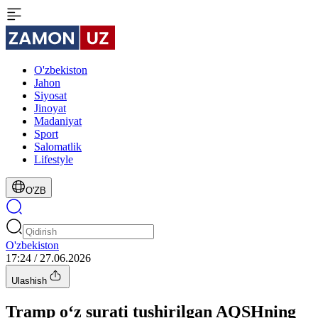
O'zbekiston
Jahon
Siyosat
Jinoyat
Madaniyat
Sport
Salomatlik
Lifestyle
O'ZB
O'zbekiston
17:24 / 27.06.2026
Ulashish
Tramp o‘z surati tushirilgan AQSHning