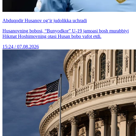
Abduqodir Husanov og‘ir judolikka uchradi
Husanovning bobosi, “Bunyodkor” U-19 jamoasi bosh murabbiyi
Hikmat Hoshimovning otasi Husan bobo vafot etdi.
15:24 / 07.08.2026