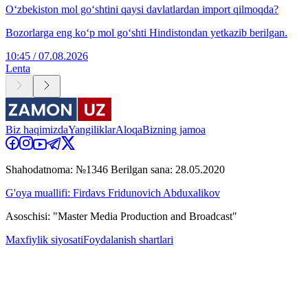
O‘zbekiston mol go‘shtini qaysi davlatlardan import qilmoqda?
Bozorlarga eng ko‘p mol go‘shti Hindistondan yetkazib berilgan.
10:45 / 07.08.2026
Lenta
Biz haqimizda
Yangiliklar
Aloqa
Bizning jamoa
Shahodatnoma: №1346 Berilgan sana: 28.05.2020
G'oya muallifi: Firdavs Fridunovich Abduxalikov
Asoschisi: "Master Media Production and Broadcast"
Maxfiylik siyosati
Foydalanish shartlari