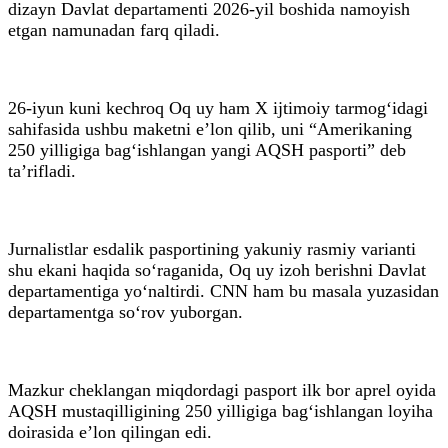
dizayn Davlat departamenti 2026-yil boshida namoyish
etgan namunadan farq qiladi.
26-iyun kuni kechroq Oq uy ham X ijtimoiy tarmog‘idagi
sahifasida ushbu maketni e’lon qilib, uni “Amerikaning
250 yilligiga bag‘ishlangan yangi AQSH pasporti” deb
ta’rifladi.
Jurnalistlar esdalik pasportining yakuniy rasmiy varianti
shu ekani haqida so‘raganida, Oq uy izoh berishni Davlat
departamentiga yo‘naltirdi. CNN ham bu masala yuzasidan
departamentga so‘rov yuborgan.
Mazkur cheklangan miqdordagi pasport ilk bor aprel oyida
AQSH mustaqilligining 250 yilligiga bag‘ishlangan loyiha
doirasida e’lon qilingan edi.