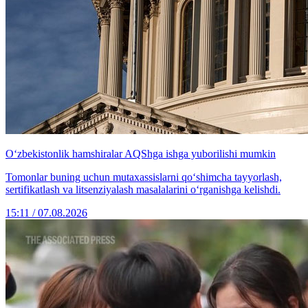
O‘zbekistonlik hamshiralar AQShga ishga yuborilishi mumkin
Tomonlar buning uchun mutaxassislarni qo‘shimcha tayyorlash,
sertifikatlash va litsenziyalash masalalarini o‘rganishga kelishdi.
15:11 / 07.08.2026