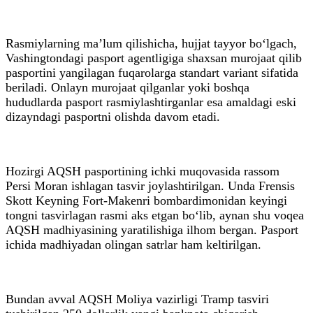
Rasmiylarning ma’lum qilishicha, hujjat tayyor bo‘lgach,
Vashingtondagi pasport agentligiga shaxsan murojaat qilib
pasportini yangilagan fuqarolarga standart variant sifatida
beriladi. Onlayn murojaat qilganlar yoki boshqa
hududlarda pasport rasmiylashtirganlar esa amaldagi eski
dizayndagi pasportni olishda davom etadi.
Hozirgi AQSH pasportining ichki muqovasida rassom
Persi Moran ishlagan tasvir joylashtirilgan. Unda Frensis
Skott Keyning Fort-Makenri bombardimonidan keyingi
tongni tasvirlagan rasmi aks etgan bo‘lib, aynan shu voqea
AQSH madhiyasining yaratilishiga ilhom bergan. Pasport
ichida madhiyadan olingan satrlar ham keltirilgan.
Bundan avval AQSH Moliya vazirligi Tramp tasviri