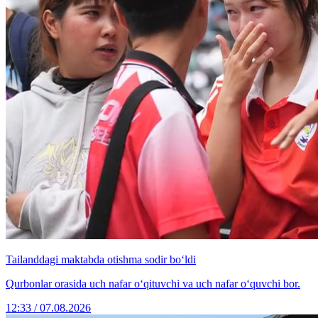
Tailanddagi maktabda otishma sodir bo‘ldi
Qurbonlar orasida uch nafar o‘qituvchi va uch nafar o‘quvchi bor.
12:33 / 07.08.2026