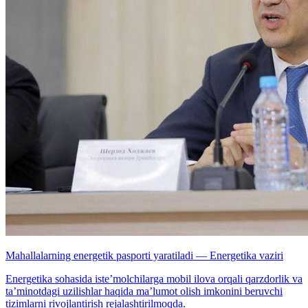
Mahallalarning energetik pasporti yaratiladi — Energetika vaziri
Energetika sohasida iste’molchilarga mobil ilova orqali qarzdorlik va
ta’minotdagi uzilishlar haqida ma’lumot olish imkonini beruvchi
tizimlarni rivojlantirish rejalashtirilmoqda.