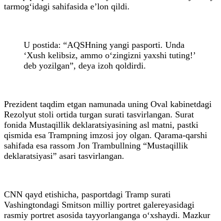
tarmog‘idagi sahifasida e’lon qildi.
U postida: “AQSHning yangi pasporti. Unda
‘Xush kelibsiz, ammo o‘zingizni yaxshi tuting!’
deb yozilgan”, deya izoh qoldirdi.
Prezident taqdim etgan namunada uning Oval kabinetdagi
Rezolyut stoli ortida turgan surati tasvirlangan. Surat
fonida Mustaqillik deklaratsiyasining asl matni, pastki
qismida esa Trampning imzosi joy olgan. Qarama-qarshi
sahifada esa rassom Jon Trambullning “Mustaqillik
deklaratsiyasi” asari tasvirlangan.
CNN qayd etishicha, pasportdagi Tramp surati
Vashingtondagi Smitson milliy portret galereyasidagi
rasmiy portret asosida tayyorlanganga o‘xshaydi. Mazkur