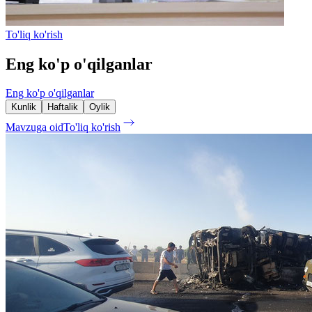
To'liq ko'rish
Eng ko'p o'qilganlar
Eng ko'p o'qilganlar
Kunlik
Haftalik
Oylik
Mavzuga oid
To'liq ko'rish