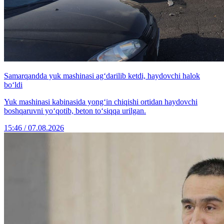
Samarqandda yuk mashinasi ag‘darilib ketdi, haydovchi halok
bo‘ldi
Yuk mashinasi kabinasida yong‘in chiqishi ortidan haydovchi
boshqaruvni yo‘qotib, beton to‘siqqa urilgan.
15:46 / 07.08.2026