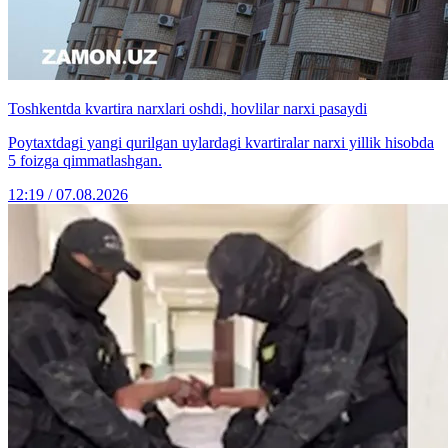
Toshkentda kvartira narxlari oshdi, hovlilar narxi pasaydi
Poytaxtdagi yangi qurilgan uylardagi kvartiralar narxi yillik hisobda
5 foizga qimmatlashgan.
12:19 / 07.08.2026