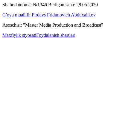
Shahodatnoma: №1346 Berilgan sana: 28.05.2020
G'oya muallifi: Firdavs Fridunovich Abduxalikov
Asoschisi: "Master Media Production and Broadcast"
Maxfiylik siyosati
Foydalanish shartlari