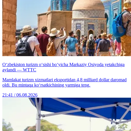
O‘zbekiston turizm o‘sishi bo‘yicha Markaziy Osiyoda yetakchiga
aylandi — WTTC
Mamlakat turizm xizmatlari eksportidan 4,8 milliard dollar daromad
oldi. Bu mintaqa ko‘rsatkichining yarmiga teng.
21:41 / 06.08.2026