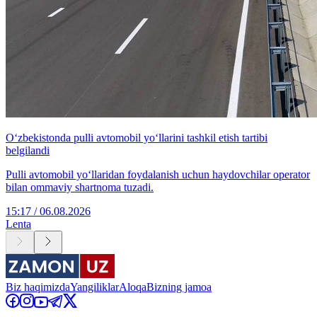
O‘zbekistonda pulli avtomobil yo‘llarini tashkil etish tartibi
belgilandi
Pulli avtomobil yo‘llaridan foydalanish uchun haydovchilar operator
bilan ommaviy shartnoma tuzadi.
15:17 / 06.08.2026
Lenta
Biz haqimizda
Yangiliklar
Aloqa
Bizning jamoa