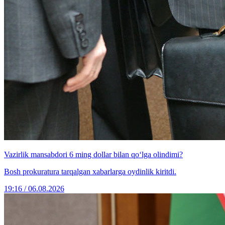
Vazirlik mansabdori 6 ming dollar bilan qo‘lga olindimi?
Bosh prokuratura tarqalgan xabarlarga oydinlik kiritdi.
19:16 / 06.08.2026