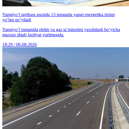
Yangiyo‘l tajribasi asosida 13 tumanda yangi energetika tizimi
yo‘lga qo‘yiladi
Yangiyo‘l tumanida elektr va gaz ta’minotini yaxshilash bo‘yicha
maxsus shtab faoliyat yuritmoqda.
18:29 / 06.08.2026