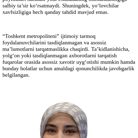
salbiy ta’sir ko‘rsatmaydi. Shuningdek, yo‘lovchilar
xavfsizligiga hech qanday tahdid mavjud emas.
“Toshkent metropoliteni” ijtimoiy tarmoq
foydalanuvchilarini tasdiqlanmagan va asossiz
ma’lumotlarni tarqatmaslikka chaqirdi. Ta’kidlanishicha,
yolg‘on yoki tasdiqlanmagan axborotlarni tarqatish
fuqarolar orasida asossiz xavotir uyg‘otishi mumkin hamda
bunday holatlar uchun amaldagi qonunchilikda javobgarlik
belgilangan.