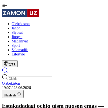
O'zbekiston
Jahon
Siyosat
Jinoyat
Madaniyat
Sport
Salomatlik
Lifestyle
O'ZB
O'zbekiston
19:07 / 28.06.2026
Ulashish
Estakadadagi ochiq qism nuqson emas —