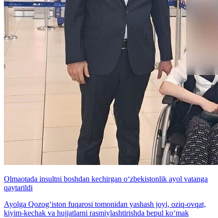
Olmaotada insultni boshdan kechirgan o‘zbekistonlik ayol vatanga
qaytarildi
Ayolga Qozog‘iston fuqarosi tomonidan yashash joyi, oziq-ovqat,
kiyim-kechak va hujjatlarni rasmiylashtirishda bepul ko‘mak