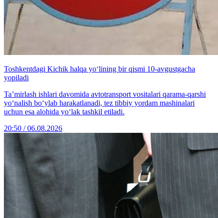
Toshkentdagi Kichik halqa yo‘lining bir qismi 10-avgustgacha
yopiladi
Ta’mirlash ishlari davomida avtotransport vositalari qarama-qarshi
yo‘nalish bo‘ylab harakatlanadi, tez tibbiy yordam mashinalari
uchun esa alohida yo‘lak tashkil etiladi.
20:50 / 06.08.2026