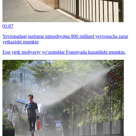
01:07
Yevropadagi jazirama iqtisodiyotga 800 milliard yevrogacha zarar
yetkazishi mumkin
Eng yirik moliyaviy yo‘qotishlar Fransiyada kuzatilishi mumkin.