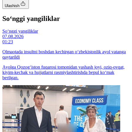
Ulashish
So‘nggi yangiliklar
So‘nggi yangiliklar
07.08.2026
01:23
Olmaotada insultni boshdan kechirgan o‘zbekistonlik ayol vatanga
qaytarildi
Ayolga Qozog‘iston fuqarosi tomonidan yashash joyi, oziq-ovqat,
kiyim-kechak va hujjatlarni rasmiylashtirishda bepul ko‘mak
berilgan.