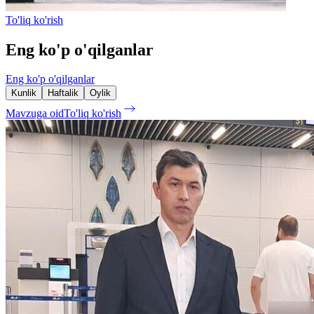
To'liq ko'rish
Eng ko'p o'qilganlar
Eng ko'p o'qilganlar
Kunlik
Haftalik
Oylik
Mavzuga oid
To'liq ko'rish