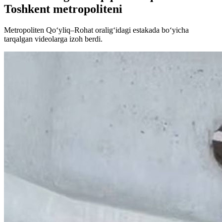
Toshkent metropoliteni
Metropoliten Qo‘yliq–Rohat oralig‘idagi estakada bo‘yicha
tarqalgan videolarga izoh berdi.