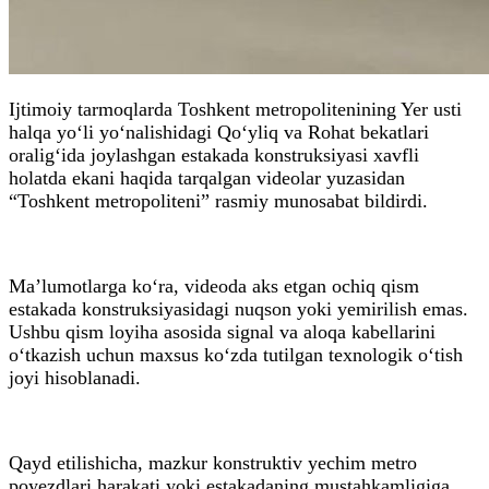
Ijtimoiy tarmoqlarda Toshkent metropolitenining Yer usti
halqa yo‘li yo‘nalishidagi Qo‘yliq va Rohat bekatlari
oralig‘ida joylashgan estakada konstruksiyasi xavfli
holatda ekani haqida tarqalgan videolar yuzasidan
“Toshkent metropoliteni” rasmiy munosabat bildirdi.
Ma’lumotlarga ko‘ra, videoda aks etgan ochiq qism
estakada konstruksiyasidagi nuqson yoki yemirilish emas.
Ushbu qism loyiha asosida signal va aloqa kabellarini
o‘tkazish uchun maxsus ko‘zda tutilgan texnologik o‘tish
joyi hisoblanadi.
Qayd etilishicha, mazkur konstruktiv yechim metro
poyezdlari harakati yoki estakadaning mustahkamligiga