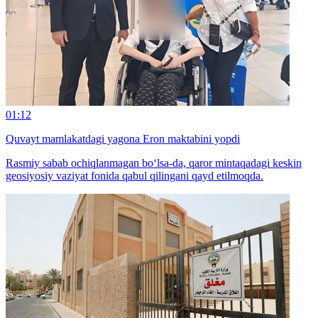
01:12
Quvayt mamlakatdagi yagona Eron maktabini yopdi
Rasmiy sabab ochiqlanmagan bo‘lsa-da, qaror mintaqadagi keskin
geosiyosiy vaziyat fonida qabul qilingani qayd etilmoqda.