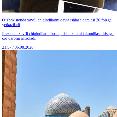
O‘zbekistonda xavfli chiqindilarini qayta ishlash darajasi 20 foizga
yetkaziladi
Prezident xavfli chiqindilarni boshqarish tizimini takomillashtirishga
oid qarorni imzoladi.
21:57 / 06.08.2026