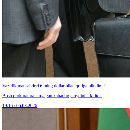
Vazirlik mansabdori 6 ming dollar bilan qo‘lga olindimi?
Bosh prokuratura tarqalgan xabarlarga oydinlik kiritdi.
19:16 / 06.08.2026