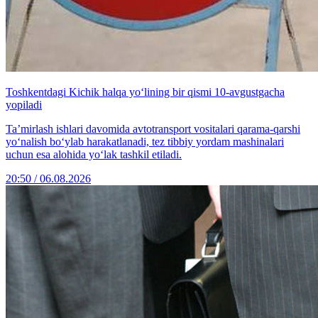
Toshkentdagi Kichik halqa yo‘lining bir qismi 10-avgustgacha
yopiladi
Ta’mirlash ishlari davomida avtotransport vositalari qarama-qarshi
yo‘nalish bo‘ylab harakatlanadi, tez tibbiy yordam mashinalari
uchun esa alohida yo‘lak tashkil etiladi.
20:50 / 06.08.2026