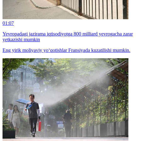
01:07
Yevropadagi jazirama iqtisodiyotga 800 milliard yevrogacha zarar
yetkazishi mumkin
Eng yirik moliyaviy yo‘qotishlar Fransiyada kuzatilishi mumkin.