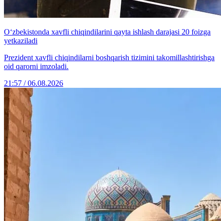
O‘zbekistonda xavfli chiqindilarini qayta ishlash darajasi 20 foizga
yetkaziladi
Prezident xavfli chiqindilarni boshqarish tizimini takomillashtirishga
oid qarorni imzoladi.
21:57 / 06.08.2026