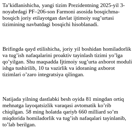
Ta’kidlanishicha, yangi tizim Prezidentning 2025-yil 3-
noyabrdagi PF–206-son Farmoni asosida bosqichma-
bosqich joriy etilayotgan davlat ijtimoiy sug’urtasi
tizimining navbatdagi bosqichi hisoblanadi.
Brifingda qayd etilishicha, joriy yil boshidan homiladorlik
va tug’ish nafaqalarini proaktiv tayinlash tizimi yo’lga
qo’yilgan. Shu maqsadda Ijtimoiy sug’urta axborot moduli
ishga tushirilib, 10 ta vazirlik va idoraning axborot
tizimlari o’zaro integratsiya qilingan.
Natijada yilning dastlabki besh oyida 81 mingdan ortiq
mehnatga layoqatsizlik varaqasi avtomatik ko’rib
chiqilgan. 58 ming holatda qariyb 660 milliard so’m
miqdorida homiladorlik va tug’ish nafaqalari tayinlanib,
to’lab berilgan.