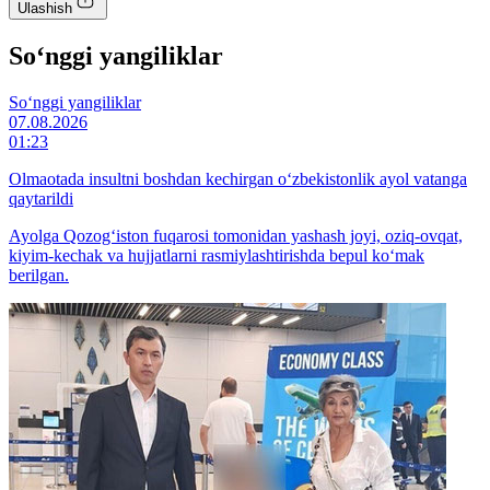
Ulashish
So‘nggi yangiliklar
So‘nggi yangiliklar
07.08.2026
01:23
Olmaotada insultni boshdan kechirgan o‘zbekistonlik ayol vatanga
qaytarildi
Ayolga Qozog‘iston fuqarosi tomonidan yashash joyi, oziq-ovqat,
kiyim-kechak va hujjatlarni rasmiylashtirishda bepul ko‘mak
berilgan.