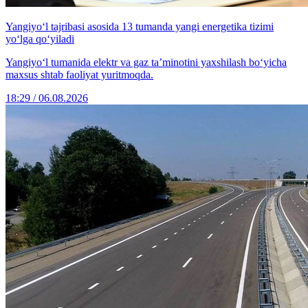
Yangiyo‘l tajribasi asosida 13 tumanda yangi energetika tizimi
yo‘lga qo‘yiladi
Yangiyo‘l tumanida elektr va gaz ta’minotini yaxshilash bo‘yicha
maxsus shtab faoliyat yuritmoqda.
18:29 / 06.08.2026