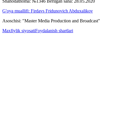
Shahodatnoma: №1346 Berilgan sana: 28.05.2020
G'oya muallifi: Firdavs Fridunovich Abduxalikov
Asoschisi: "Master Media Production and Broadcast"
Maxfiylik siyosati
Foydalanish shartlari