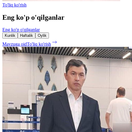
To'liq ko'rish
Eng ko'p o'qilganlar
Eng ko'p o'qilganlar
Kunlik
Haftalik
Oylik
Mavzuga oid
To'liq ko'rish