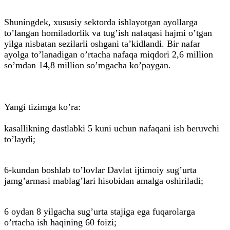
Shuningdek, xususiy sektorda ishlayotgan ayollarga
to’langan homiladorlik va tug’ish nafaqasi hajmi o’tgan
yilga nisbatan sezilarli oshgani ta’kidlandi. Bir nafar
ayolga to’lanadigan o’rtacha nafaqa miqdori 2,6 million
so’mdan 14,8 million so’mgacha ko’paygan.
Yangi tizimga ko’ra:
kasallikning dastlabki 5 kuni uchun nafaqani ish beruvchi
to’laydi;
6-kundan boshlab to’lovlar Davlat ijtimoiy sug’urta
jamg’armasi mablag’lari hisobidan amalga oshiriladi;
6 oydan 8 yilgacha sug’urta stajiga ega fuqarolarga
o’rtacha ish haqining 60 foizi;