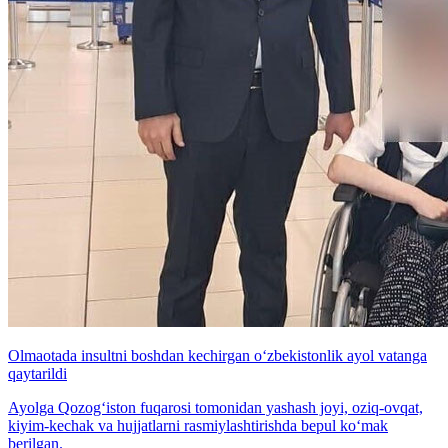
Olmaotada insultni boshdan kechirgan o‘zbekistonlik ayol vatanga
qaytarildi
Ayolga Qozog‘iston fuqarosi tomonidan yashash joyi, oziq-ovqat,
kiyim-kechak va hujjatlarni rasmiylashtirishda bepul ko‘mak
berilgan.