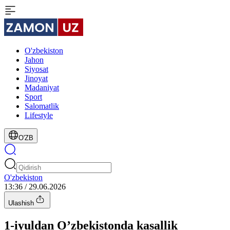
O'zbekiston
Jahon
Siyosat
Jinoyat
Madaniyat
Sport
Salomatlik
Lifestyle
O'ZB
O'zbekiston
13:36 / 29.06.2026
Ulashish
1-iyuldan O’zbekistonda kasallik