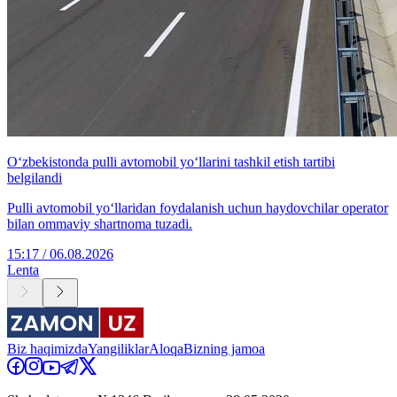
O‘zbekistonda pulli avtomobil yo‘llarini tashkil etish tartibi
belgilandi
Pulli avtomobil yo‘llaridan foydalanish uchun haydovchilar operator
bilan ommaviy shartnoma tuzadi.
15:17 / 06.08.2026
Lenta
Biz haqimizda
Yangiliklar
Aloqa
Bizning jamoa