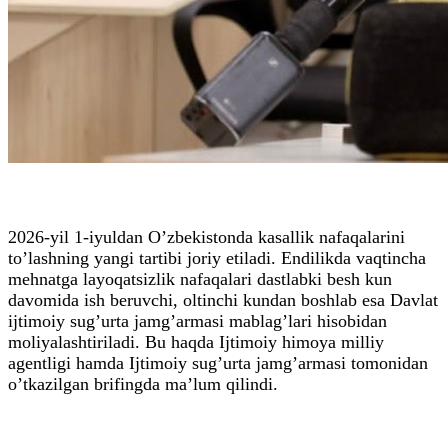
2026-yil 1-iyuldan O’zbekistonda kasallik nafaqalarini
to’lashning yangi tartibi joriy etiladi. Endilikda vaqtincha
mehnatga layoqatsizlik nafaqalari dastlabki besh kun
davomida ish beruvchi, oltinchi kundan boshlab esa Davlat
ijtimoiy sug’urta jamg’armasi mablag’lari hisobidan
moliyalashtiriladi. Bu haqda Ijtimoiy himoya milliy
agentligi hamda Ijtimoiy sug’urta jamg’armasi tomonidan
o’tkazilgan brifingda ma’lum qilindi.