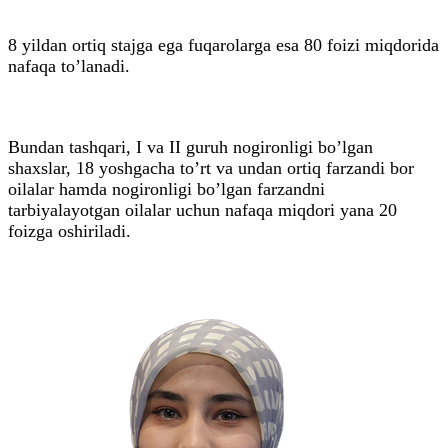
8 yildan ortiq stajga ega fuqarolarga esa 80 foizi miqdorida
nafaqa to’lanadi.
Bundan tashqari, I va II guruh nogironligi bo’lgan
shaxslar, 18 yoshgacha to’rt va undan ortiq farzandi bor
oilalar hamda nogironligi bo’lgan farzandni
tarbiyalayotgan oilalar uchun nafaqa miqdori yana 20
foizga oshiriladi.