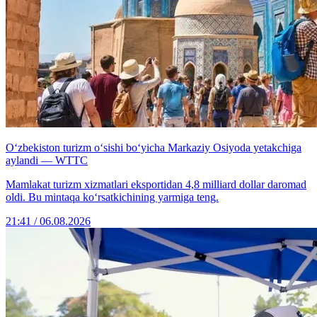
O‘zbekiston turizm o‘sishi bo‘yicha Markaziy Osiyoda yetakchiga
aylandi — WTTC
Mamlakat turizm xizmatlari eksportidan 4,8 milliard dollar daromad
oldi. Bu mintaqa ko‘rsatkichining yarmiga teng.
21:41 / 06.08.2026