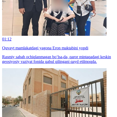
01:12
Quvayt mamlakatdagi yagona Eron maktabini yopdi
Rasmiy sabab ochiqlanmagan bo‘lsa-da, qaror mintaqadagi keskin
geosiyosiy vaziyat fonida qabul qilingani qayd etilmoqda.