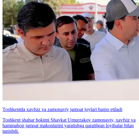
Toshkentda xavfsiz va zamonaviy jamoat joylari barpo etiladi
Toshkent shahar hokimi Shavkat Umurzakov zamonaviy, xavfsiz va
hammabop jamoat makonlarini yaratishga qaratilgan loyihalar bilan
tanishdi.