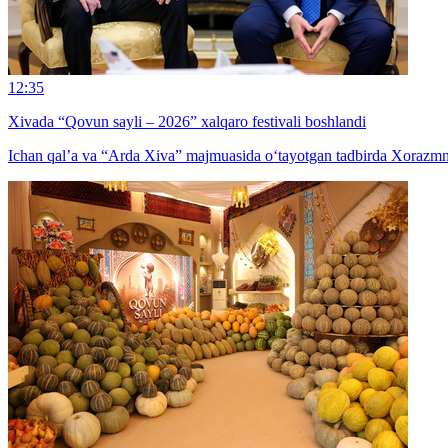
12:35
Xivada “Qovun sayli – 2026” xalqaro festivali boshlandi
Ichan qal’a va “Arda Xiva” majmuasida o‘tayotgan tadbirda Xorazmnin