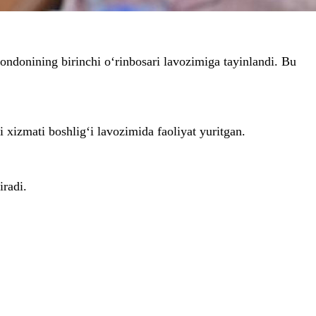
ndonining birinchi o‘rinbosari lavozimiga tayinlandi. Bu
 xizmati boshlig‘i lavozimida faoliyat yuritgan.
iradi.