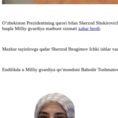
O‘zbekiston Prezidentining qarori bilan Sherzod Shokirovic
haqda Milliy gvardiya matbuot xizmati
xabar berdi
.
Mazkur tayinlovga qadar Sherzod Ibragimov Ichki ishlar vazir
Endilikda u Milliy gvardiya qo‘mondoni Bahodir Toshmatovnin