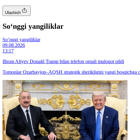
Ulashish
So‘nggi yangiliklar
So‘nggi yangiliklar
09.08.2026
13:17
Ilhom Aliyev Donald Tramp bilan telefon orqali muloqot qildi
Tomonlar Ozarbayjon–AQSH strategik sherikligini yangi bosqichga oli