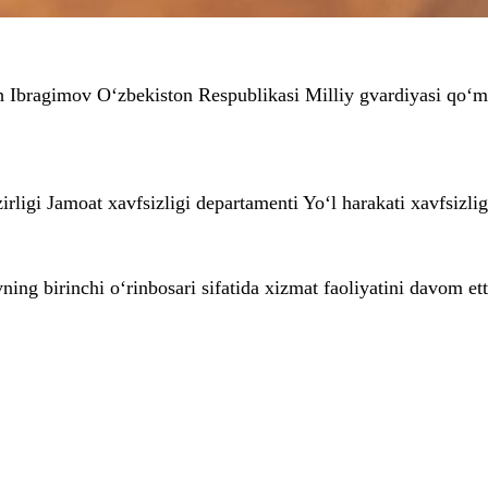
h Ibragimov O‘zbekiston Respublikasi Milliy gvardiyasi qo‘mo
ligi Jamoat xavfsizligi departamenti Yo‘l harakati xavfsizligi
g birinchi o‘rinbosari sifatida xizmat faoliyatini davom ett