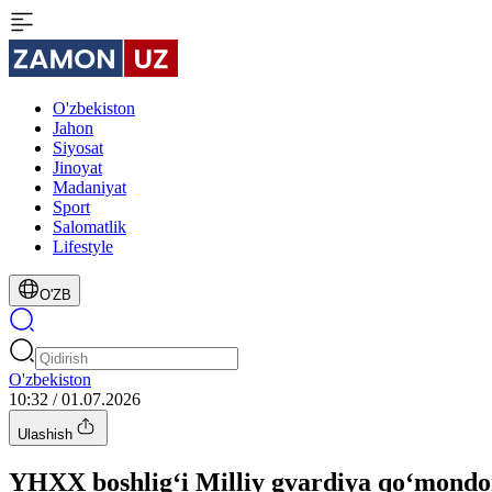
O'zbekiston
Jahon
Siyosat
Jinoyat
Madaniyat
Sport
Salomatlik
Lifestyle
O'ZB
O'zbekiston
10:32 / 01.07.2026
Ulashish
YHXX boshlig‘i Milliy gvardiya qo‘mondoni