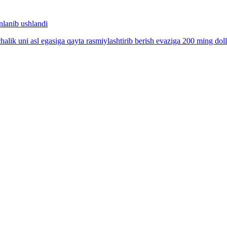
lanib ushlandi
alik uni asl egasiga qayta rasmiylashtirib berish evaziga 200 ming dolla