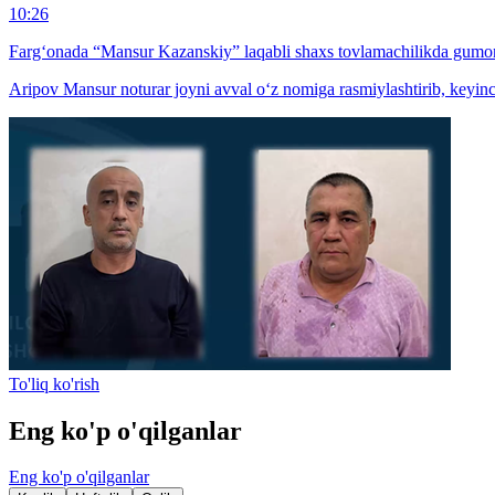
10:26
Farg‘onada “Mansur Kazanskiy” laqabli shaxs tovlamachilikda gumon
Aripov Mansur noturar joyni avval o‘z nomiga rasmiylashtirib, keyinch
To'liq ko'rish
Eng ko'p o'qilganlar
Eng ko'p o'qilganlar