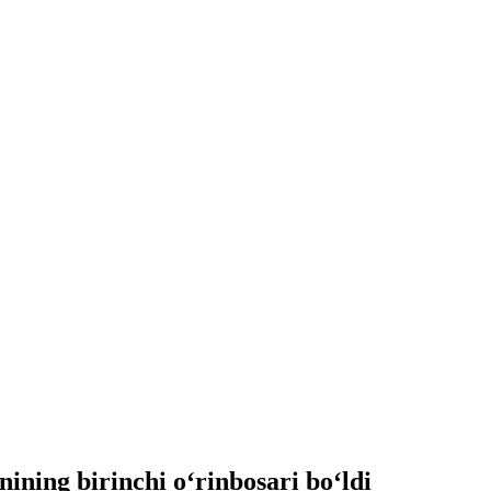
ning birinchi o‘rinbosari bo‘ldi