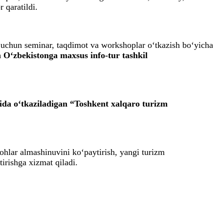
 qaratildi.
ar uchun seminar, taqdimot va workshoplar o‘tkazish bo‘yicha
n O‘zbekistonga maxsus info-tur tashkil
yida o‘tkaziladigan “Toshkent xalqaro turizm
ohlar almashinuvini ko‘paytirish, yangi turizm
irishga xizmat qiladi.