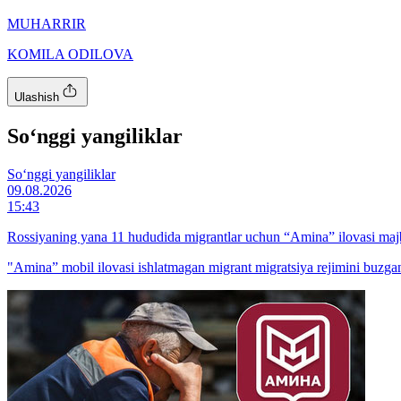
MUHARRIR
KOMILA ODILOVA
Ulashish
So‘nggi yangiliklar
So‘nggi yangiliklar
09.08.2026
15:43
Rossiyaning yana 11 hududida migrantlar uchun “Amina” ilovasi majb
"Amina” mobil ilovasi ishlatmagan migrant migratsiya rejimini buzga