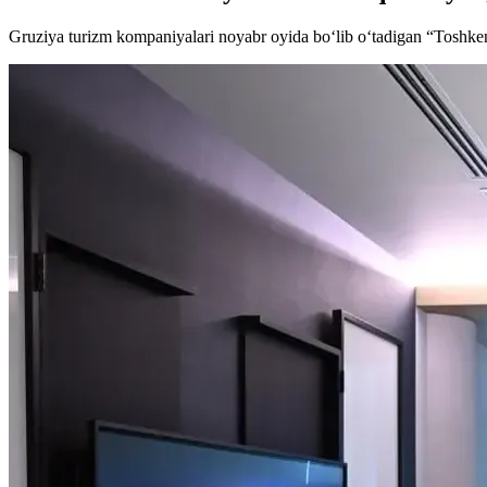
Gruziya turizm kompaniyalari noyabr oyida bo‘lib o‘tadigan “Toshkent 