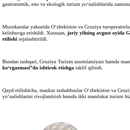
gastronomik, eno va ekologik turizm yo‘nalishlarida zamonavi
Muzokaralar yakunida O‘zbekiston va Gruziya turoperatorlarin
kelishuvga erishildi. Xususan,
joriy yilning avgust oyida 
etilishi
rejalashtirildi.
Bundan tashqari, Gruziya Turizm assotsiatsiyasi hamda ma
ko‘rgazmasi”da ishtirok etishga
taklif qilindi.
Qayd etilishicha, mazkur tashabbuslar O‘zbekiston va Gruzi
yo‘nalishlarini rivojlantirish hamda ikki mamlakat turizm bi