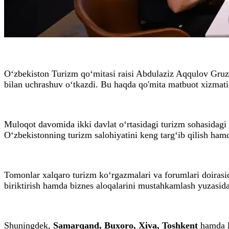
O‘zbekiston Turizm qo‘mitasi raisi Abdulaziz Aqqulov Gruzi
bilan uchrashuv o‘tkazdi. Bu haqda qo'mita matbuot xizmat
Muloqot davomida ikki davlat o‘rtasidagi turizm sohasidagi h
O‘zbekistonning turizm salohiyatini keng targ‘ib qilish ham
Tomonlar xalqaro turizm ko‘rgazmalari va forumlari doira
biriktirish hamda biznes aloqalarini mustahkamlash yuzasida
Shuningdek,
Samarqand, Buxoro, Xiva, Toshkent
hamda