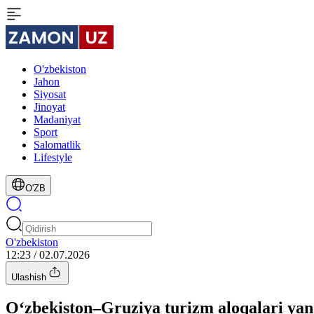
O'zbekiston
Jahon
Siyosat
Jinoyat
Madaniyat
Sport
Salomatlik
Lifestyle
O'ZB
O'zbekiston
12:23 / 02.07.2026
Ulashish
O‘zbekiston–Gruziya turizm aloqalari ya