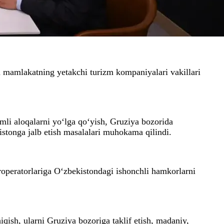
 mamlakatning yetakchi turizm kompaniyalari vakillari
imli aloqalarni yo‘lga qo‘yish, Gruziya bozorida
istonga jalb etish masalalari muhokama qilindi.
roperatorlariga O‘zbekistondagi ishonchli hamkorlarni
iqish, ularni Gruziya bozoriga taklif etish, madaniy,