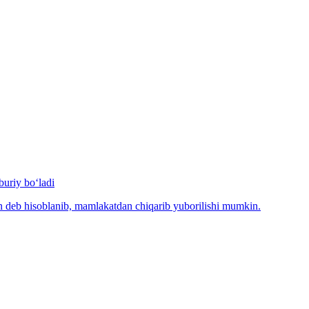
uriy bo‘ladi
n deb hisoblanib, mamlakatdan chiqarib yuborilishi mumkin.