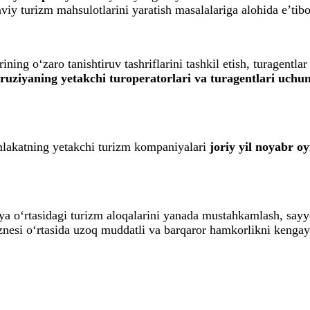
y turizm mahsulotlarini yaratish masalalariga alohida e’tibor
ing o‘zaro tanishtiruv tashriflarini tashkil etish, turagentl
Gruziyaning yetakchi turoperatorlari va turagentlari uchu
mlakatning yetakchi turizm kompaniyalari
joriy yil noyabr o
ya o‘rtasidagi turizm aloqalarini yanada mustahkamlash, sayy
znesi o‘rtasida uzoq muddatli va barqaror hamkorlikni kengayt