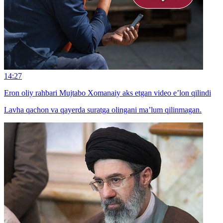
14:27
Eron oliy rahbari Mujtabo Xomanaiy aks etgan video e’lon qilindi
Lavha qachon va qayerda suratga olingani ma’lum qilinmagan.