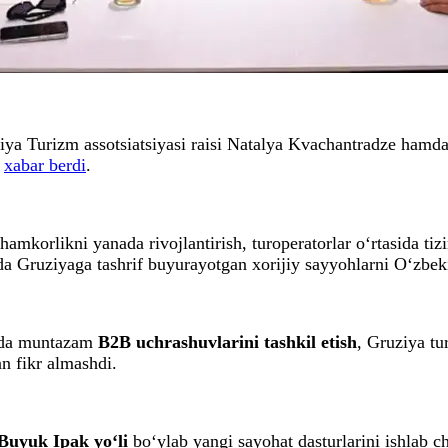
ya Turizm assotsiatsiyasi raisi Natalya Kvachantradze hamda
i
xabar berdi
.
amkorlikni yanada rivojlantirish, turoperatorlar o‘rtasida tiz
da Gruziyaga tashrif buyurayotgan xorijiy sayyohlarni O‘zbek
sida muntazam
B2B uchrashuvlarini tashkil etish
, Gruziya tu
n fikr almashdi.
Buyuk Ipak yo‘li
bo‘ylab yangi sayohat dasturlarini ishlab ch