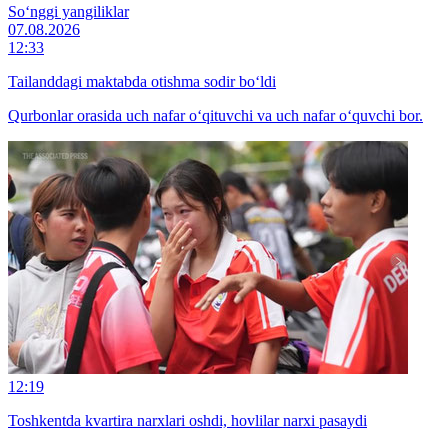
So‘nggi yangiliklar
07.08.2026
12:33
Tailanddagi maktabda otishma sodir bo‘ldi
Qurbonlar orasida uch nafar o‘qituvchi va uch nafar o‘quvchi bor.
12:19
Toshkentda kvartira narxlari oshdi, hovlilar narxi pasaydi