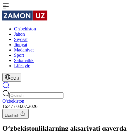
O'zbekiston
Jahon
Siyosat
Jinoyat
Madaniyat
Sport
Salomatlik
Lifestyle
O'ZB
O'zbekiston
16:47 / 03.07.2026
Ulashish
O‘zbekistonliklarning aksariyati qayerda