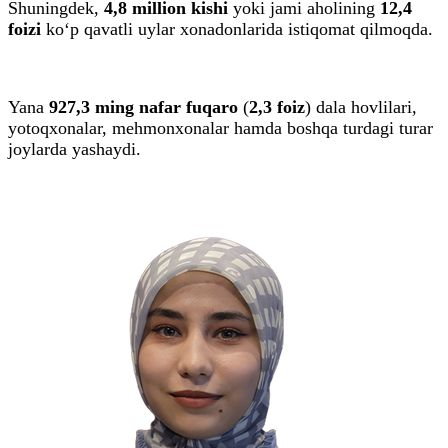
Shuningdek,
4,8 million kishi
yoki jami aholining
12,4
foizi
ko‘p qavatli uylar xonadonlarida istiqomat qilmoqda.
Yana
927,3 ming nafar fuqaro
(
2,3 foiz
) dala hovlilari,
yotoqxonalar, mehmonxonalar hamda boshqa turdagi turar
joylarda yashaydi.