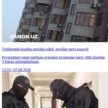
Toshkentda kvartira narxlari oshdi, hovlilar narxi pasaydi
Poytaxtdagi yangi qurilgan uylardagi kvartiralar narxi yillik hisobda
5 foizga qimmatlashgan.
12:19 / 07.08.2026