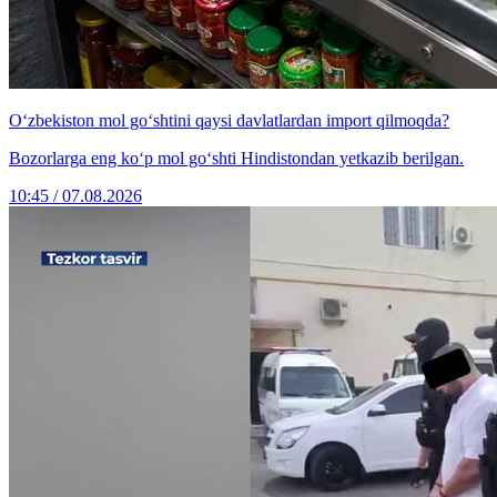
O‘zbekiston mol go‘shtini qaysi davlatlardan import qilmoqda?
Bozorlarga eng ko‘p mol go‘shti Hindistondan yetkazib berilgan.
10:45 / 07.08.2026