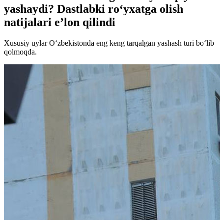
yashaydi? Dastlabki ro‘yxatga olish
natijalari e’lon qilindi
Xususiy uylar O‘zbekistonda eng keng tarqalgan yashash turi bo‘lib
qolmoqda.