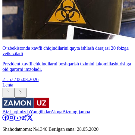
O‘zbekistonda xavfli chiqindilarini qayta ishlash darajasi 20 foizga
yetkaziladi
Prezident xavfli chiqindilarni boshqarish tizimini takomillashtirishga
oid qarorni imzoladi.
21:57 / 06.08.2026
Lenta
Biz haqimizda
Yangiliklar
Aloqa
Bizning jamoa
Shahodatnoma: №1346 Berilgan sana: 28.05.2020