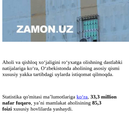
Aholi va qishloq xo‘jaligini ro‘yxatga olishning dastlabki
natijalariga ko‘ra, O‘zbekistonda aholining asosiy qismi
xususiy yakka tartibdagi uylarda istiqomat qilmoqda.
Statistika qo'mitasi ma’lumotlariga
ko‘ra
,
33,3 million
nafar fuqaro
, ya’ni mamlakat aholisining
85,3
foizi
xususiy hovlilarda yashaydi.