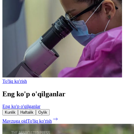
To'liq ko'rish
Eng ko'p o'qilganlar
Eng ko'p o'qilganlar
Kunlik
Haftalik
Oylik
Mavzuga oid
To'liq ko'rish