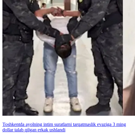
Toshkentda ayolning intim suratlarni tarqatmaslik evaziga 3 ming
dollar talab qilgan erkak ushlandi