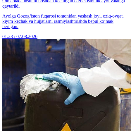
Olmaotada insultni boshdan kechirgan o‘zbekistonlik ayol vatanga
qaytarildi
Ayolga Qozog‘iston fuqarosi tomonidan yashash joyi, oziq-ovqat,
kiyim-kechak va hujjatlarni rasmiylashtirishda bepul ko‘mak
berilgan.
01:23 / 07.08.2026