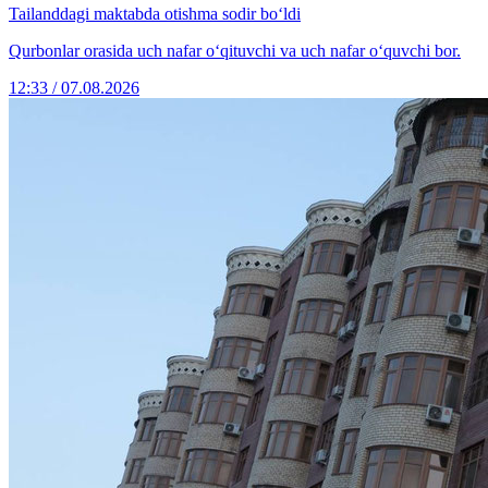
Tailanddagi maktabda otishma sodir bo‘ldi
Qurbonlar orasida uch nafar o‘qituvchi va uch nafar o‘quvchi bor.
12:33 / 07.08.2026