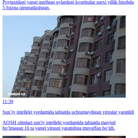
Poytaxtdagi yangi qurilgan uylardagi kvartiralar narxi yillik hisobda
5 foizga qimmatlashgan.
11:39
Sun’iy intellekt yordamida tabiatda uchramaydigan viruslar yaratildi
AQSH olimlari sun'iy intellekt yordamida tabiatda mavjud
bo‘lmagan 16 ta yangi virusni yaratishga muvaffaq bo‘ldi.