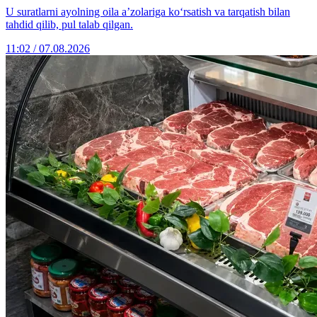
U suratlarni ayolning oila a’zolariga ko‘rsatish va tarqatish bilan
tahdid qilib, pul talab qilgan.
11:02 / 07.08.2026