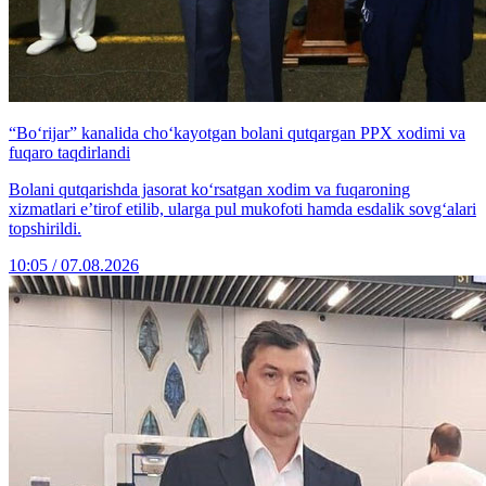
“Bo‘rijar” kanalida cho‘kayotgan bolani qutqargan PPX xodimi va
fuqaro taqdirlandi
Bolani qutqarishda jasorat ko‘rsatgan xodim va fuqaroning
xizmatlari e’tirof etilib, ularga pul mukofoti hamda esdalik sovg‘alari
topshirildi.
10:05 / 07.08.2026