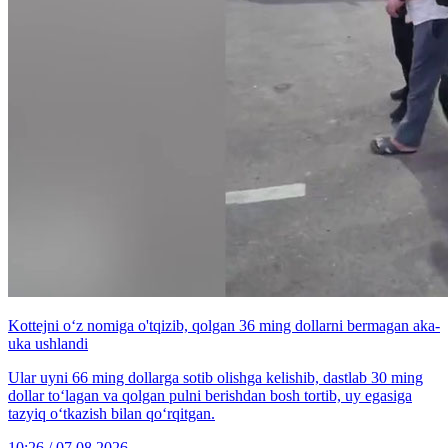
Kottejni o‘z nomiga o'tqizib, qolgan 36 ming dollarni bermagan aka-
uka ushlandi
Ular uyni 66 ming dollarga sotib olishga kelishib, dastlab 30 ming
dollar to‘lagan va qolgan pulni berishdan bosh tortib, uy egasiga
tazyiq o‘tkazish bilan qo‘rqitgan.
10:26 / 07.08.2026