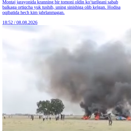
Montaj jarayonida kranning bir tomoni oldin ko‘tarilgani sabab
balkaga ortiqcha yuk tushib, uning sinishiga olib kelgan. Hodisa
oqibatida hech kim jabrlanmagan.
18:52 / 08.08.2026