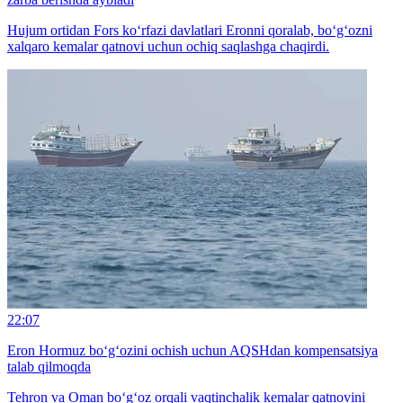
Hujum ortidan Fors ko‘rfazi davlatlari Eronni qoralab, bo‘g‘ozni
xalqaro kemalar qatnovi uchun ochiq saqlashga chaqirdi.
22:07
Eron Hormuz bo‘g‘ozini ochish uchun AQSHdan kompensatsiya
talab qilmoqda
Tehron va Oman bo‘g‘oz orqali vaqtinchalik kemalar qatnovini