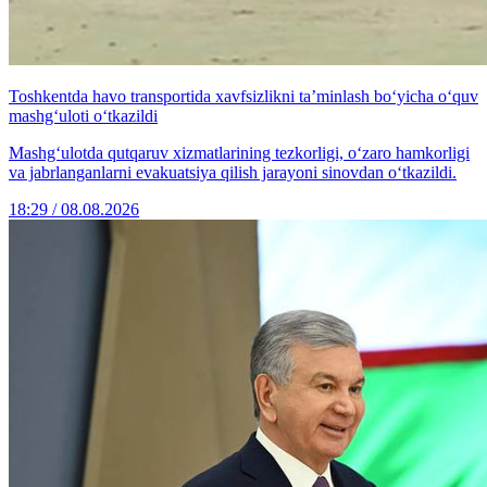
Toshkentda havo transportida xavfsizlikni ta’minlash bo‘yicha o‘quv
mashg‘uloti o‘tkazildi
Mashg‘ulotda qutqaruv xizmatlarining tezkorligi, o‘zaro hamkorligi
va jabrlanganlarni evakuatsiya qilish jarayoni sinovdan o‘tkazildi.
18:29 / 08.08.2026