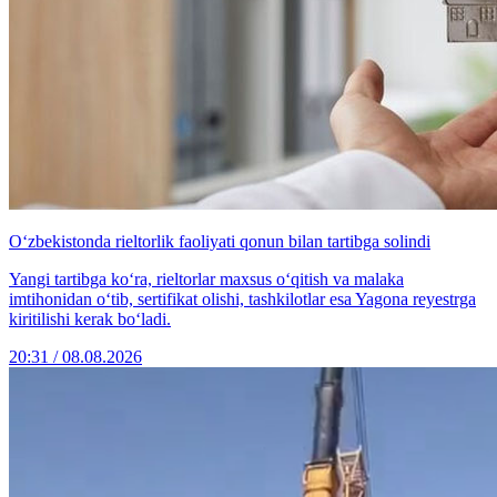
O‘zbekistonda rieltorlik faoliyati qonun bilan tartibga solindi
Yangi tartibga ko‘ra, rieltorlar maxsus o‘qitish va malaka
imtihonidan o‘tib, sertifikat olishi, tashkilotlar esa Yagona reyestrga
kiritilishi kerak bo‘ladi.
20:31 / 08.08.2026