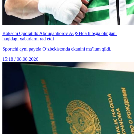
Bokschi Qudratillo Abduqahhorov AQSHda hibsga olingani
haqidagi xabarlarni rad etdi
Sportchi ayni paytda O‘zbekistonda ekanini ma’lum qildi.
15:18 / 08.08.2026