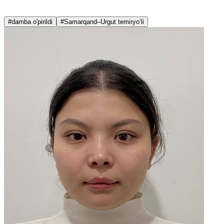
#damba o'pirildi
#Samarqand–Urgut temiryo‘li