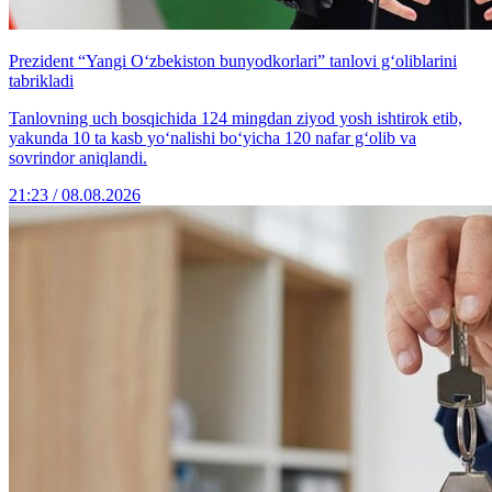
Prezident “Yangi O‘zbekiston bunyodkorlari” tanlovi g‘oliblarini
tabrikladi
Tanlovning uch bosqichida 124 mingdan ziyod yosh ishtirok etib,
yakunda 10 ta kasb yo‘nalishi bo‘yicha 120 nafar g‘olib va
sovrindor aniqlandi.
21:23 / 08.08.2026