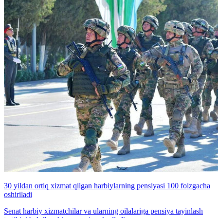
30 yildan ortiq xizmat qilgan harbiylarning pensiyasi 100 foizgacha
oshiriladi
Senat harbiy xizmatchilar va ularning oilalariga pensiya tayinlash