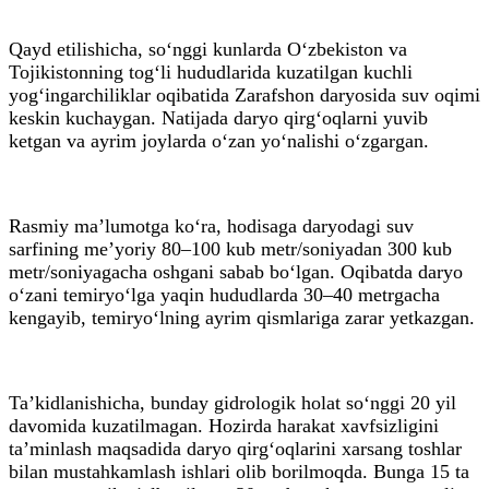
Qayd etilishicha, so‘nggi kunlarda O‘zbekiston va
Tojikistonning tog‘li hududlarida kuzatilgan kuchli
yog‘ingarchiliklar oqibatida Zarafshon daryosida suv oqimi
keskin kuchaygan. Natijada daryo qirg‘oqlarni yuvib
ketgan va ayrim joylarda o‘zan yo‘nalishi o‘zgargan.
Rasmiy ma’lumotga ko‘ra, hodisaga daryodagi suv
sarfining me’yoriy 80–100 kub metr/soniyadan 300 kub
metr/soniyagacha oshgani sabab bo‘lgan. Oqibatda daryo
o‘zani temiryo‘lga yaqin hududlarda 30–40 metrgacha
kengayib, temiryo‘lning ayrim qismlariga zarar yetkazgan.
Ta’kidlanishicha, bunday gidrologik holat so‘nggi 20 yil
davomida kuzatilmagan. Hozirda harakat xavfsizligini
ta’minlash maqsadida daryo qirg‘oqlarini xarsang toshlar
bilan mustahkamlash ishlari olib borilmoqda. Bunga 15 ta