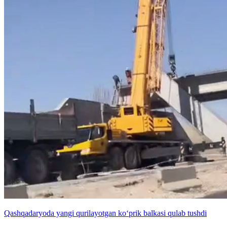
Qashqadaryoda yangi qurilayotgan ko‘prik balkasi qulab tushdi