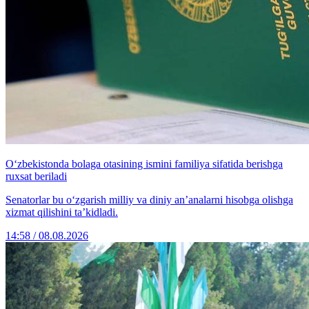
O‘zbekistonda bolaga otasining ismini familiya sifatida berishga
ruxsat beriladi
Senatorlar bu o‘zgarish milliy va diniy an’analarni hisobga olishga
xizmat qilishini ta’kidladi.
14:58 / 08.08.2026