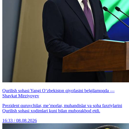
Qurilish sohasi Yangi O‘zbekiston qiyofasini belgilamoqda —
Shavkat Mirziyoyev
Prezident quruvchilar, me’morlar, muhandislar va soha faxriylarini
Qurilish sohasi xodimlari kuni bilan muborakbod etdi.
16:33 / 08.08.2026