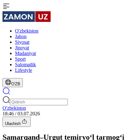
O'zbekiston
Jahon
Siyosat
Jinoyat
Madaniyat
Sport
Salomatlik
Lifestyle
O'ZB
O'zbekiston
18:46 / 03.07.2026
Ulashish
Samarqand–Urgut temiryo‘l tarmog‘i