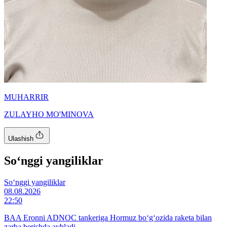
MUHARRIR
ZULAYHO MO'MINOVA
Ulashish
So‘nggi yangiliklar
So‘nggi yangiliklar
08.08.2026
22:50
BAA Eronni ADNOC tankeriga Hormuz bo‘g‘ozida raketa bilan
zarba berishda aybladi