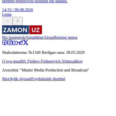
tartibini belgilovchi qonunni ma’qulladi.
14:33 / 08.08.2026
Lenta
Biz haqimizda
Yangiliklar
Aloqa
Bizning jamoa
Shahodatnoma: №1346 Berilgan sana: 28.05.2020
G'oya muallifi: Firdavs Fridunovich Abduxalikov
Asoschisi: "Master Media Production and Broadcast"
Maxfiylik siyosati
Foydalanish shartlari