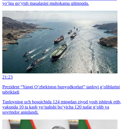
yo‘lga qo‘yish masalasini muhokama qilmoqda.
21:23
Prezident “Yangi O‘zbekiston bunyodkorlari” tanlovi g‘oliblarini
tabrikladi
Tanlovning uch bosqichida 124 mingdan ziyod yosh ishtirok etib,
yakunda 10 ta kasb yo‘nalishi bo‘yicha 120 nafar g‘olib va
sovrindor aniqlandi.