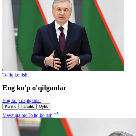
To'liq ko'rish
Eng ko'p o'qilganlar
Eng ko'p o'qilganlar
Kunlik
Haftalik
Oylik
Mavzuga oid
To'liq ko'rish