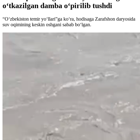
o‘tkazilgan damba o‘pirilib tushdi
“O‘zbekiston temir yo‘llari”ga ko‘ra, hodisaga Zarafshon daryosida
suv oqimining keskin oshgani sabab bo‘lgan.