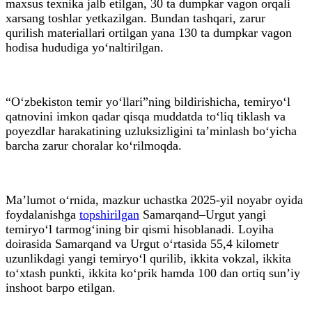
maxsus texnika jalb etilgan, 30 ta dumpkar vagon orqali
xarsang toshlar yetkazilgan. Bundan tashqari, zarur
qurilish materiallari ortilgan yana 130 ta dumpkar vagon
hodisa hududiga yo‘naltirilgan.
“O‘zbekiston temir yo‘llari”ning bildirishicha, temiryo‘l
qatnovini imkon qadar qisqa muddatda to‘liq tiklash va
poyezdlar harakatining uzluksizligini ta’minlash bo‘yicha
barcha zarur choralar ko‘rilmoqda.
Ma’lumot o‘rnida, mazkur uchastka 2025-yil noyabr oyida
foydalanishga
topshirilgan
Samarqand–Urgut yangi
temiryo‘l tarmog‘ining bir qismi hisoblanadi. Loyiha
doirasida Samarqand va Urgut o‘rtasida 55,4 kilometr
uzunlikdagi yangi temiryo‘l qurilib, ikkita vokzal, ikkita
to‘xtash punkti, ikkita ko‘prik hamda 100 dan ortiq sun’iy
inshoot barpo etilgan.