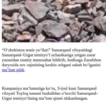
“O‘zbekiston temir yo‘llari” Samarqand viloyatidagi
Samarqand–Urgut temiryo‘l uchastkasiga yetgan zarar
yuzasidan rasmiy munosabat bildirib, hodisaga Zarafshon
daryosida suv oqimining keskin oshgani sabab bo‘lganini
ma’lum qildi
.
Kompaniya ma’lumotiga ko‘ra, 3-iyul kuni Samarqand
viloyati Toyloq tumani hududidan o‘tuvchi Samarqand–
Urgut temiryo‘lining ma’lum qismi shikastlangan.