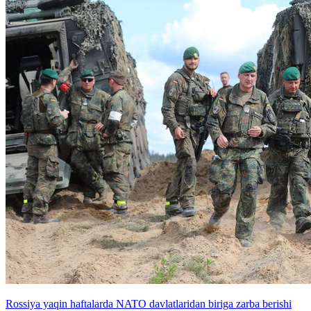
Rossiya yaqin haftalarda NATO davlatlaridan biriga zarba berishi