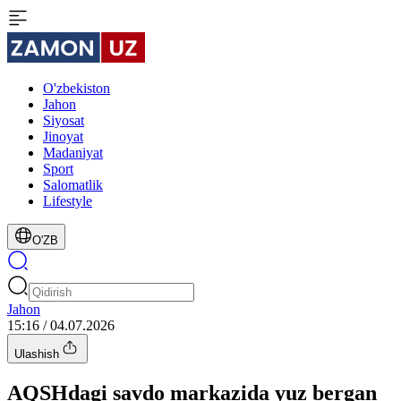
O'zbekiston
Jahon
Siyosat
Jinoyat
Madaniyat
Sport
Salomatlik
Lifestyle
O'ZB
Jahon
15:16 / 04.07.2026
Ulashish
AQSHdagi savdo markazida yuz bergan