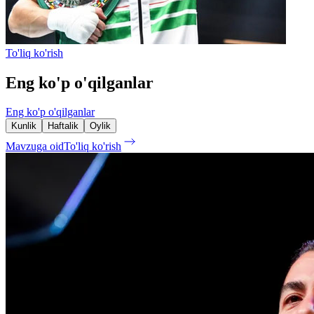
To'liq ko'rish
Eng ko'p o'qilganlar
Eng ko'p o'qilganlar
Kunlik
Haftalik
Oylik
Mavzuga oid
To'liq ko'rish