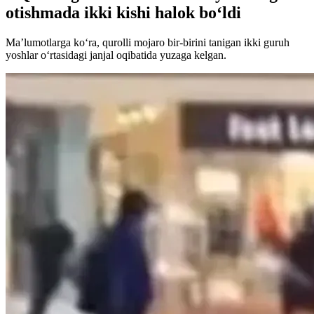
otishmada ikki kishi halok bo‘ldi
Ma’lumotlarga ko‘ra, qurolli mojaro bir-birini tanigan ikki guruh
yoshlar o‘rtasidagi janjal oqibatida yuzaga kelgan.