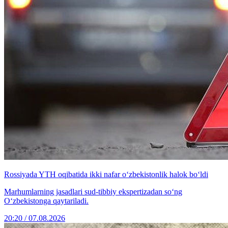
Rossiyada YTH oqibatida ikki nafar o‘zbekistonlik halok bo‘ldi
Marhumlarning jasadlari sud-tibbiy ekspertizadan so‘ng
O‘zbekistonga qaytariladi.
20:20 / 07.08.2026