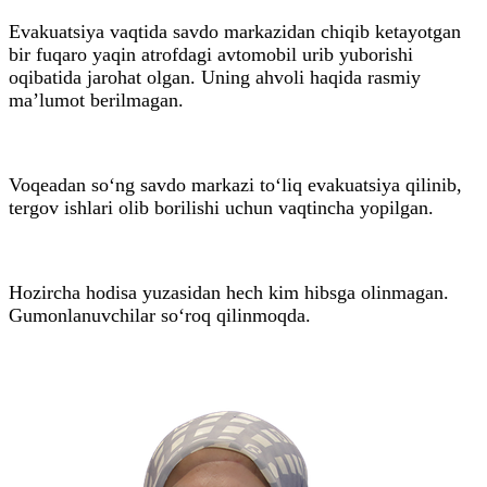
Evakuatsiya vaqtida savdo markazidan chiqib ketayotgan
bir fuqaro yaqin atrofdagi avtomobil urib yuborishi
oqibatida jarohat olgan. Uning ahvoli haqida rasmiy
ma’lumot berilmagan.
Voqeadan so‘ng savdo markazi to‘liq evakuatsiya qilinib,
tergov ishlari olib borilishi uchun vaqtincha yopilgan.
Hozircha hodisa yuzasidan hech kim hibsga olinmagan.
Gumonlanuvchilar so‘roq qilinmoqda.