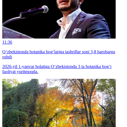
11:36
O‘zbekistonda botanika bog‘lariga tashriflar soni 3,8 barobarga
oshdi
2026-yil 1-yanvar holatiga O‘zbekistonda 3 ta botanika bog‘i
faoliyat yuritmoqda.