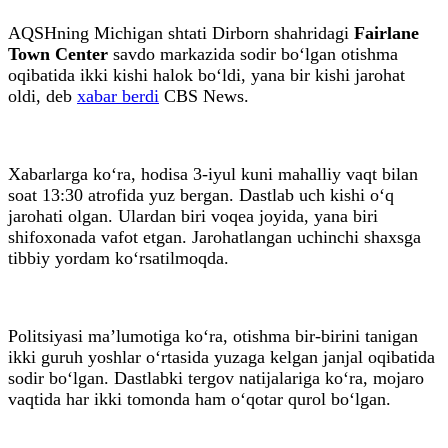
AQSHning Michigan shtati Dirborn shahridagi
Fairlane
Town Center
savdo markazida sodir bo‘lgan otishma
oqibatida ikki kishi halok bo‘ldi, yana bir kishi jarohat
oldi, deb
xabar berdi
CBS News.
Xabarlarga ko‘ra, hodisa 3-iyul kuni mahalliy vaqt bilan
soat 13:30 atrofida yuz bergan. Dastlab uch kishi o‘q
jarohati olgan. Ulardan biri voqea joyida, yana biri
shifoxonada vafot etgan. Jarohatlangan uchinchi shaxsga
tibbiy yordam ko‘rsatilmoqda.
Politsiyasi ma’lumotiga ko‘ra, otishma bir-birini tanigan
ikki guruh yoshlar o‘rtasida yuzaga kelgan janjal oqibatida
sodir bo‘lgan. Dastlabki tergov natijalariga ko‘ra, mojaro
vaqtida har ikki tomonda ham o‘qotar qurol bo‘lgan.