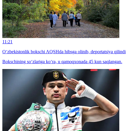
11:21
O‘zbekistonlik bokschi AQSHda hibsga olinib, deportatsiya qilindi
Bokschining so‘zlariga ko‘ra, u qamoqxonada 45 kun saqlangan.