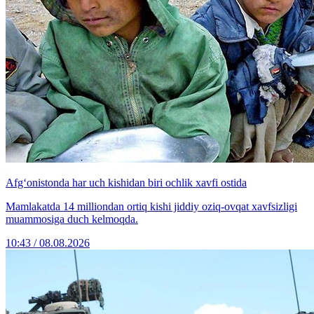
Afg‘onistonda har uch kishidan biri ochlik xavfi ostida
Mamlakatda 14 milliondan ortiq kishi jiddiy oziq-ovqat xavfsizligi
muammosiga duch kelmoqda.
10:43 / 08.08.2026