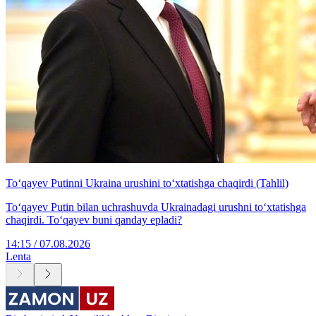
To‘qayev Putinni Ukraina urushini to‘xtatishga chaqirdi (Tahlil)
To‘qayev Putin bilan uchrashuvda Ukrainadagi urushni to‘xtatishga
chaqirdi. To‘qayev buni qanday epladi?
14:15 / 07.08.2026
Lenta