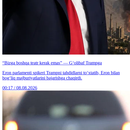
“Bizga boshqa teatr kerak emas” — G‘olibaf Trampga
Eron parlamenti spikeri Trampni tahdidlarni to‘xtatib, Eron bilan
bog‘liq majburiyatlarini bajarishga chaqirdi.
00:17 / 08.08.2026