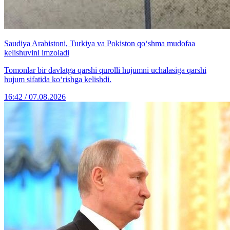
Saudiya Arabistoni, Turkiya va Pokiston qo‘shma mudofaa
kelishuvini imzoladi
Tomonlar bir davlatga qarshi qurolli hujumni uchalasiga qarshi
hujum sifatida ko‘rishga kelishdi.
16:42 / 07.08.2026