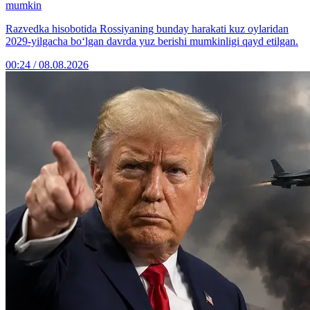
mumkin
Razvedka hisobotida Rossiyaning bunday harakati kuz oylaridan
2029-yilgacha bo‘lgan davrda yuz berishi mumkinligi qayd etilgan.
00:24 / 08.08.2026