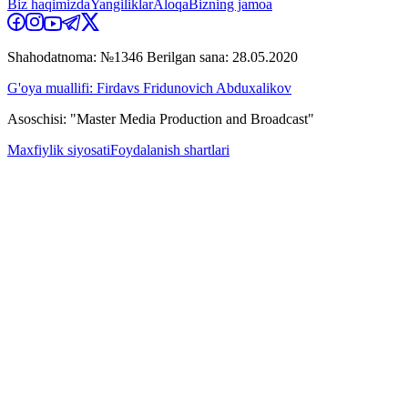
Biz haqimizda
Yangiliklar
Aloqa
Bizning jamoa
Shahodatnoma: №1346 Berilgan sana: 28.05.2020
G'oya muallifi: Firdavs Fridunovich Abduxalikov
Asoschisi: "Master Media Production and Broadcast"
Maxfiylik siyosati
Foydalanish shartlari