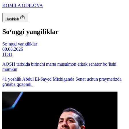
KOMILA ODILOVA
Ulashish
So‘nggi yangiliklar
So‘nggi yangiliklar
08.08.2026
11:41
AQSH tarixida birinchi marta musulmon erkak senator bo‘lishi
mumkin
41 yoshlik Abdul El-Sayed Michiganda Senat uchun praymerizda
g‘alaba qozondi.