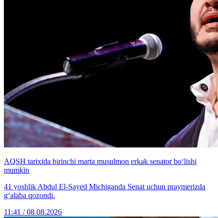
AQSH tarixida birinchi marta musulmon erkak senator bo‘lishi
mumkin
41 yoshlik Abdul El-Sayed Michiganda Senat uchun praymerizda
g‘alaba qozondi.
11:41 / 08.08.2026