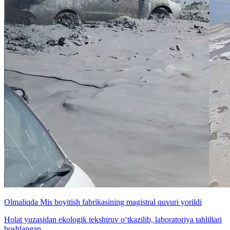
Olmaliqda Mis boyitish fabrikasining magistral quvuri yorildi
Holat yuzasidan ekologik tekshiruv o‘tkazilib, laboratoriya tahlillari
boshlangan.