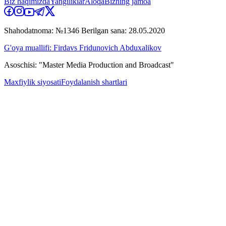
Biz haqimizda
Yangiliklar
Aloqa
Bizning jamoa
Shahodatnoma: №1346 Berilgan sana: 28.05.2020
G'oya muallifi: Firdavs Fridunovich Abduxalikov
Asoschisi: "Master Media Production and Broadcast"
Maxfiylik siyosati
Foydalanish shartlari