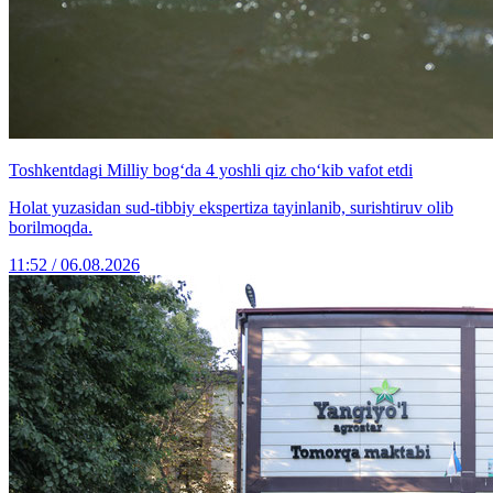
Toshkentdagi Milliy bog‘da 4 yoshli qiz cho‘kib vafot etdi
Holat yuzasidan sud-tibbiy ekspertiza tayinlanib, surishtiruv olib
borilmoqda.
11:52 / 06.08.2026