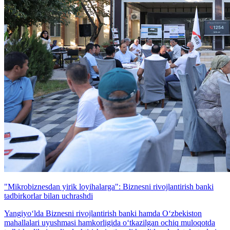
"Mikrobiznesdan yirik loyihalarga": Biznesni rivojlantirish banki
tadbirkorlar bilan uchrashdi
Yangiyo‘lda Biznesni rivojlantirish banki hamda O‘zbekiston
mahallalari uyushmasi hamkorligida o‘tkazilgan ochiq muloqotda