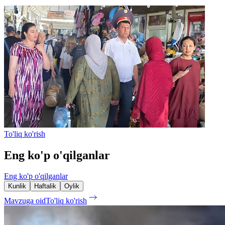
To'liq ko'rish
Eng ko'p o'qilganlar
Eng ko'p o'qilganlar
Kunlik
Haftalik
Oylik
Mavzuga oid
To'liq ko'rish