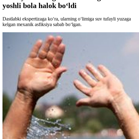
yoshli bola halok bo‘ldi
Dastlabki ekspertizaga ko‘ra, ularning o‘limiga suv tufayli yuzaga
kelgan mexanik asfiksiya sabab bo‘lgan.