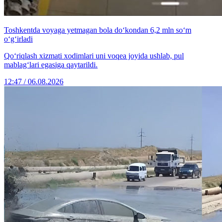
Toshkentda voyaga yetmagan bola do‘kondan 6,2 mln so‘m
o‘g‘irladi
Qo‘riqlash xizmati xodimlari uni voqea joyida ushlab, pul
mablag‘lari egasiga qaytarildi.
12:47 / 06.08.2026