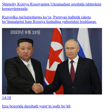
Shimoliy Koreya Rossiyaning Ukrainadagi urushida ishtirokini
kengaytirmoqda
Razvedka ma'lumotlariga ko‘ra, Pxenyan ballistik raketa
bo‘linmalarini ham Rossiya hududiga yuborishni boshlagan.
14:18
Izza bozorida daxshatli yong‘in sodir bo‘ldi