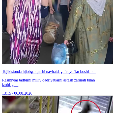
Tojikistonda hijobga qarshi navbatdagi “reyd”lar boshlandi
Rasmiylar tadbirni milliy qadriyatlarni asrash zarurati bilan
izohlagan.
13:15 / 06.08.2026