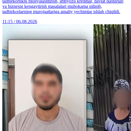
tadbirkorlikni moliyalashtirish, imtiyozli kreditlar, davlat dasturlari
va biznesni kengaytirish masalalari muhokama qilinib,
tadbirkorlarning murojaatlariga amaliy yechimlar ishlab chiqildi.
11:15 / 06.08.2026