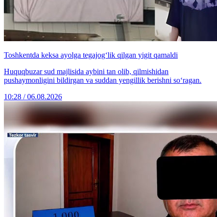
Toshkentda keksa ayolga tegajog‘lik qilgan yigit qamaldi
Huquqbuzar sud majlisida aybini tan olib, qilmishidan
pushaymonligini bildirgan va suddan yengillik berishni so‘ragan.
10:28 / 06.08.2026