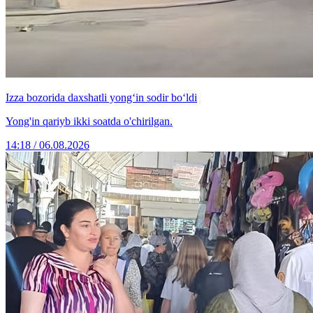
Izza bozorida daxshatli yong‘in sodir bo‘ldi
Yong'in qariyb ikki soatda o'chirilgan.
14:18 / 06.08.2026