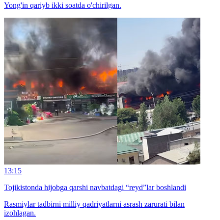
Yong'in qariyb ikki soatda o'chirilgan.
13:15
Tojikistonda hijobga qarshi navbatdagi “reyd”lar boshlandi
Rasmiylar tadbirni milliy qadriyatlarni asrash zarurati bilan
izohlagan.