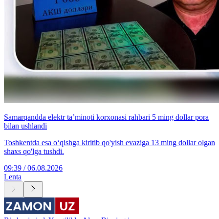
Samarqandda elektr ta’minoti korxonasi rahbari 5 ming dollar pora
bilan ushlandi
Toshkentda esa o‘qishga kiritib qo'yish evaziga 13 ming dollar olgan
shaxs qo'lga tushdi.
09:39 / 06.08.2026
Lenta