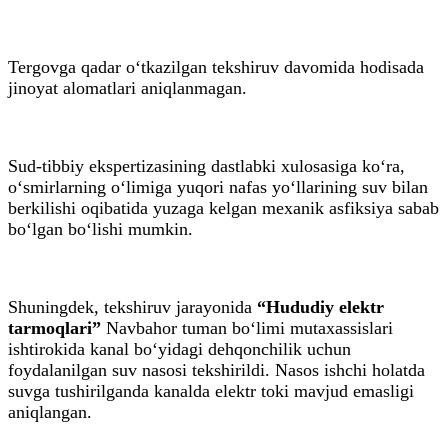
Tergovga qadar o‘tkazilgan tekshiruv davomida hodisada
jinoyat alomatlari aniqlanmagan.
Sud-tibbiy ekspertizasining dastlabki xulosasiga ko‘ra,
o‘smirlarning o‘limiga yuqori nafas yo‘llarining suv bilan
berkilishi oqibatida yuzaga kelgan mexanik asfiksiya sabab
bo‘lgan bo‘lishi mumkin.
Shuningdek, tekshiruv jarayonida
“Hududiy elektr
tarmoqlari”
Navbahor tuman bo‘limi mutaxassislari
ishtirokida kanal bo‘yidagi dehqonchilik uchun
foydalanilgan suv nasosi tekshirildi. Nasos ishchi holatda
suvga tushirilganda kanalda elektr toki mavjud emasligi
aniqlangan.