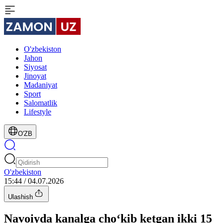
O'zbekiston
Jahon
Siyosat
Jinoyat
Madaniyat
Sport
Salomatlik
Lifestyle
O'ZB
O'zbekiston
15:44 / 04.07.2026
Ulashish
Navoiyda kanalga cho‘kib ketgan ikki 15