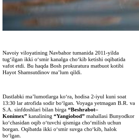
Navoiy viloyatining Navbahor tumanida 2011-yilda
tug‘ilgan ikki o‘smir kanalga cho‘kib ketishi oqibatida
vafot etdi. Bu haqda Bosh prokuratura matbuot kotibi
Hayot Shamsutdinov ma’lum qildi.
Dastlabki ma’lumotlarga ko‘ra, hodisa 2-iyul kuni soat
13:30 lar atrofida sodir bo‘lgan. Voyaga yetmagan B.R. va
S.A. sinfdoshlari bilan birga
“Beshrabot–
Konimex”
kanalining
“Yangiobod”
mahallasi Bunyodkor
ko‘chasidan oqib o‘tuvchi qismiga cho‘milish uchun
borgan. Oqibatda ikki o‘smir suvga cho‘kib, halok
bo‘lgan.