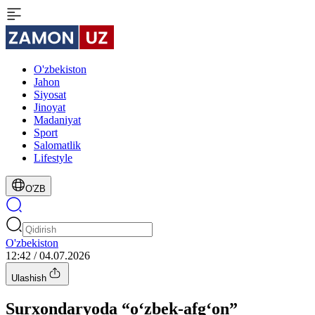
O'zbekiston
Jahon
Siyosat
Jinoyat
Madaniyat
Sport
Salomatlik
Lifestyle
O'ZB
O'zbekiston
12:42 / 04.07.2026
Ulashish
Surxondaryoda “o‘zbek-afg‘on”