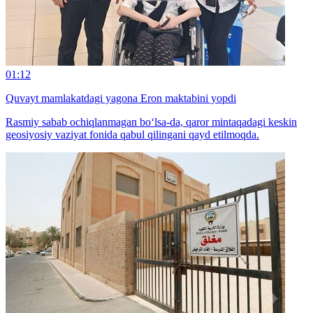
01:12
Quvayt mamlakatdagi yagona Eron maktabini yopdi
Rasmiy sabab ochiqlanmagan bo‘lsa-da, qaror mintaqadagi keskin
geosiyosiy vaziyat fonida qabul qilingani qayd etilmoqda.