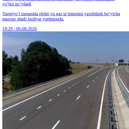
yo‘lga qo‘yiladi
Yangiyo‘l tumanida elektr va gaz ta’minotini yaxshilash bo‘yicha
maxsus shtab faoliyat yuritmoqda.
18:29 / 06.08.2026