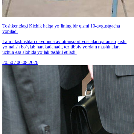
Toshkentdagi Kichik halqa yo‘lining bir qismi 10-avgustgacha
yopiladi
Ta’mirlash ishlari davomida avtotransport vositalari qarama-qarshi
yo‘nalish bo‘ylab harakatlanadi, tez tibbiy yordam mashinalari
uchun esa alohida yo‘lak tashkil etiladi.
20:50 / 06.08.2026