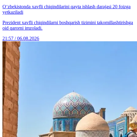
O‘zbekistonda xavfli chiqindilarini qayta ishlash darajasi 20 foizga
yetkaziladi
Prezident xavfli chiqindilarni boshqarish tizimini takomillashtirishga
oid qarorni imzoladi.
21:57 / 06.08.2026