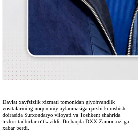
Davlat xavfsizlik xizmati tomonidan giyohvandlik
vositalarining noqonuniy aylanmasiga qarshi kurashish
doirasida Surxondaryo viloyati va Toshkent shahrida
tezkor tadbirlar o‘tkazildi. Bu haqda DXX Zamon.uz' ga
xabar berdi.