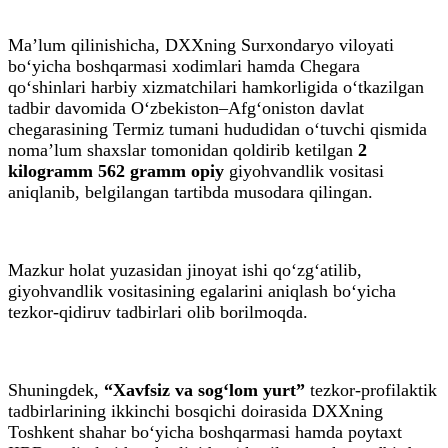
Ma’lum qilinishicha, DXXning Surxondaryo viloyati
bo‘yicha boshqarmasi xodimlari hamda Chegara
qo‘shinlari harbiy xizmatchilari hamkorligida o‘tkazilgan
tadbir davomida O‘zbekiston–Afg‘oniston davlat
chegarasining Termiz tumani hududidan o‘tuvchi qismida
noma’lum shaxslar tomonidan qoldirib ketilgan
2
kilogramm 562 gramm opiy
giyohvandlik vositasi
aniqlanib, belgilangan tartibda musodara qilingan.
Mazkur holat yuzasidan jinoyat ishi qo‘zg‘atilib,
giyohvandlik vositasining egalarini aniqlash bo‘yicha
tezkor-qidiruv tadbirlari olib borilmoqda.
Shuningdek,
“Xavfsiz va sog‘lom yurt”
tezkor-profilaktik
tadbirlarining ikkinchi bosqichi doirasida DXXning
Toshkent shahar bo‘yicha boshqarmasi hamda poytaxt