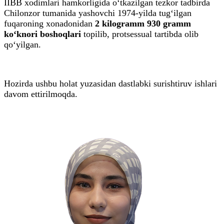
IIBB xodimlari hamkorligida o‘tkazilgan tezkor tadbirda
Chilonzor tumanida yashovchi 1974-yilda tug‘ilgan
fuqaroning xonadonidan
2 kilogramm 930 gramm
ko‘knori boshoqlari
topilib, protsessual tartibda olib
qo‘yilgan.
Hozirda ushbu holat yuzasidan dastlabki surishtiruv ishlari
davom ettirilmoqda.