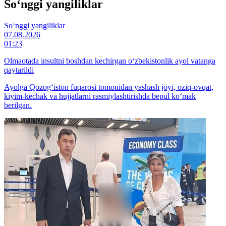
So‘nggi yangiliklar
So‘nggi yangiliklar
07.08.2026
01:23
Olmaotada insultni boshdan kechirgan o‘zbekistonlik ayol vatanga
qaytarildi
Ayolga Qozog‘iston fuqarosi tomonidan yashash joyi, oziq-ovqat,
kiyim-kechak va hujjatlarni rasmiylashtirishda bepul ko‘mak
berilgan.