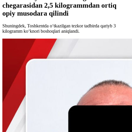
chegarasidan 2,5 kilogrammdan ortiq
opiy musodara qilindi
Shuningdek, Toshkentda o‘tkazilgan tezkor tadbirda qariyb 3
kilogramm ko‘knori boshoqlari aniqlandi.