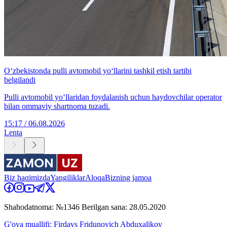
O‘zbekistonda pulli avtomobil yo‘llarini tashkil etish tartibi
belgilandi
Pulli avtomobil yo‘llaridan foydalanish uchun haydovchilar operator
bilan ommaviy shartnoma tuzadi.
15:17 / 06.08.2026
Lenta
Biz haqimizda
Yangiliklar
Aloqa
Bizning jamoa
Shahodatnoma: №1346 Berilgan sana: 28.05.2020
G'oya muallifi: Firdavs Fridunovich Abduxalikov