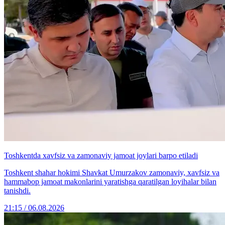
Toshkentda xavfsiz va zamonaviy jamoat joylari barpo etiladi
Toshkent shahar hokimi Shavkat Umurzakov zamonaviy, xavfsiz va
hammabop jamoat makonlarini yaratishga qaratilgan loyihalar bilan
tanishdi.
21:15 / 06.08.2026