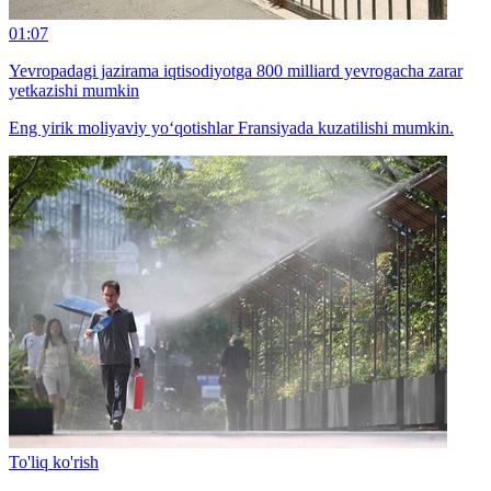
01:07
Yevropadagi jazirama iqtisodiyotga 800 milliard yevrogacha zarar
yetkazishi mumkin
Eng yirik moliyaviy yo‘qotishlar Fransiyada kuzatilishi mumkin.
To'liq ko'rish