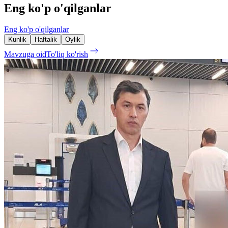
Eng ko'p o'qilganlar
Eng ko'p o'qilganlar
Kunlik
Haftalik
Oylik
Mavzuga oid
To'liq ko'rish