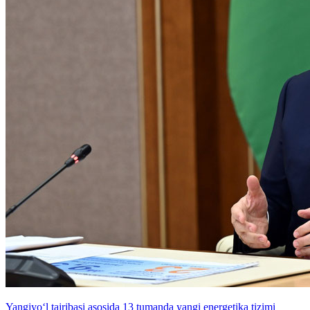
Yangiyo‘l tajribasi asosida 13 tumanda yangi energetika tizimi