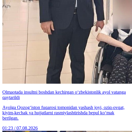
Olmaotada insultni boshdan kechirgan o‘zbekistonlik ayol vatanga
qaytarildi
Ayolga Qozog‘iston fuqarosi tomonidan yashash joyi, oziq-ovqat,
kiyim-kechak va hujjatlarni rasmiylashtirishda bepul ko‘mak
berilgan.
01:23 / 07.08.2026