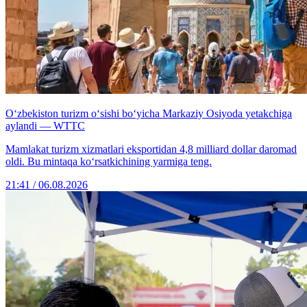
O‘zbekiston turizm o‘sishi bo‘yicha Markaziy Osiyoda yetakchiga
aylandi — WTTC
Mamlakat turizm xizmatlari eksportidan 4,8 milliard dollar daromad
oldi. Bu mintaqa ko‘rsatkichining yarmiga teng.
21:41 / 06.08.2026