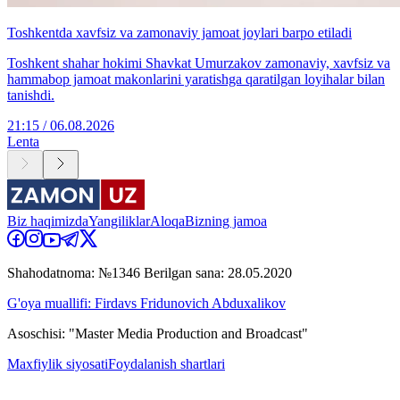
Toshkentda xavfsiz va zamonaviy jamoat joylari barpo etiladi
Toshkent shahar hokimi Shavkat Umurzakov zamonaviy, xavfsiz va
hammabop jamoat makonlarini yaratishga qaratilgan loyihalar bilan
tanishdi.
21:15 / 06.08.2026
Lenta
Biz haqimizda
Yangiliklar
Aloqa
Bizning jamoa
Shahodatnoma: №1346 Berilgan sana: 28.05.2020
G'oya muallifi: Firdavs Fridunovich Abduxalikov
Asoschisi: "Master Media Production and Broadcast"
Maxfiylik siyosati
Foydalanish shartlari