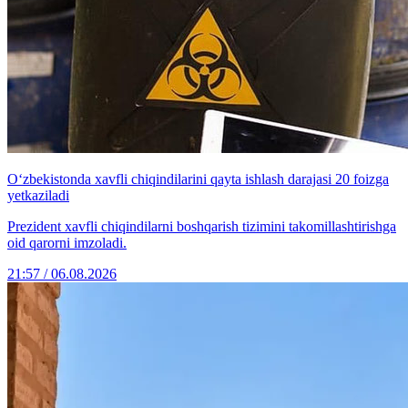
O‘zbekistonda xavfli chiqindilarini qayta ishlash darajasi 20 foizga
yetkaziladi
Prezident xavfli chiqindilarni boshqarish tizimini takomillashtirishga
oid qarorni imzoladi.
21:57 / 06.08.2026