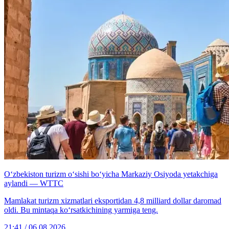
O‘zbekiston turizm o‘sishi bo‘yicha Markaziy Osiyoda yetakchiga
aylandi — WTTC
Mamlakat turizm xizmatlari eksportidan 4,8 milliard dollar daromad
oldi. Bu mintaqa ko‘rsatkichining yarmiga teng.
21:41 / 06.08.2026