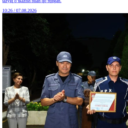
tazyiq o‘tkazish bilan qo‘rqitgan.
10:26 / 07.08.2026