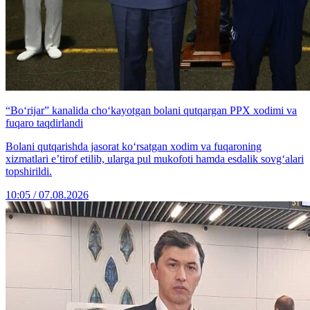
“Bo‘rijar” kanalida cho‘kayotgan bolani qutqargan PPX xodimi va
fuqaro taqdirlandi
Bolani qutqarishda jasorat ko‘rsatgan xodim va fuqaroning
xizmatlari e’tirof etilib, ularga pul mukofoti hamda esdalik sovg‘alari
topshirildi.
10:05 / 07.08.2026