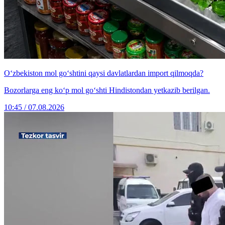
O‘zbekiston mol go‘shtini qaysi davlatlardan import qilmoqda?
Bozorlarga eng ko‘p mol go‘shti Hindistondan yetkazib berilgan.
10:45 / 07.08.2026