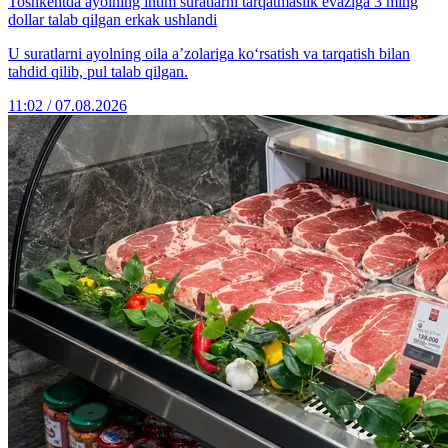
Toshkentda ayolning intim suratlarni tarqatmaslik evaziga 3 ming
dollar talab qilgan erkak ushlandi
U suratlarni ayolning oila a’zolariga ko‘rsatish va tarqatish bilan
tahdid qilib, pul talab qilgan.
11:02 / 07.08.2026