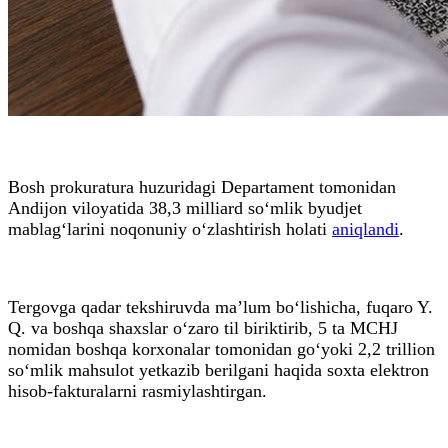
Bosh prokuratura huzuridagi Departament tomonidan
Andijon viloyatida 38,3 milliard so‘mlik byudjet
mablag‘larini noqonuniy o‘zlashtirish holati
aniqlandi
.
Tergovga qadar tekshiruvda ma’lum bo‘lishicha, fuqaro Y.
Q. va boshqa shaxslar o‘zaro til biriktirib, 5 ta MCHJ
nomidan boshqa korxonalar tomonidan go‘yoki 2,2 trillion
so‘mlik mahsulot yetkazib berilgani haqida soxta elektron
hisob-fakturalarni rasmiylashtirgan.