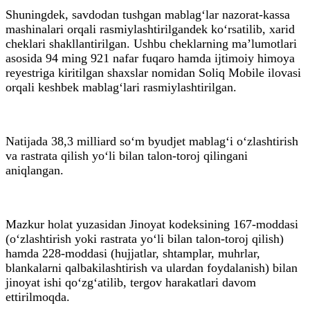
Shuningdek, savdodan tushgan mablag‘lar nazorat-kassa
mashinalari orqali rasmiylashtirilgandek ko‘rsatilib, xarid
cheklari shakllantirilgan. Ushbu cheklarning ma’lumotlari
asosida 94 ming 921 nafar fuqaro hamda ijtimoiy himoya
reyestriga kiritilgan shaxslar nomidan Soliq Mobile ilovasi
orqali keshbek mablag‘lari rasmiylashtirilgan.
Natijada 38,3 milliard so‘m byudjet mablag‘i o‘zlashtirish
va rastrata qilish yo‘li bilan talon-toroj qilingani
aniqlangan.
Mazkur holat yuzasidan Jinoyat kodeksining 167-moddasi
(o‘zlashtirish yoki rastrata yo‘li bilan talon-toroj qilish)
hamda 228-moddasi (hujjatlar, shtamplar, muhrlar,
blankalarni qalbakilashtirish va ulardan foydalanish) bilan
jinoyat ishi qo‘zg‘atilib, tergov harakatlari davom
ettirilmoqda.