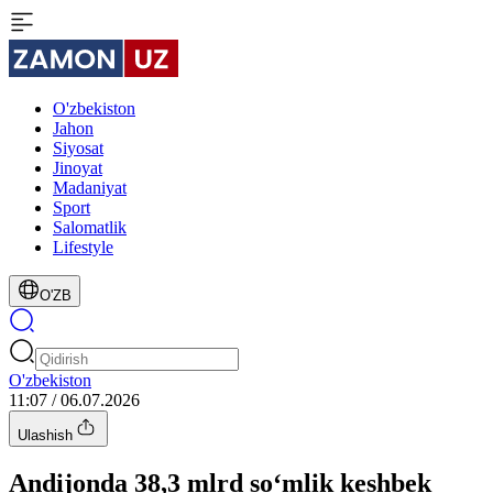
O'zbekiston
Jahon
Siyosat
Jinoyat
Madaniyat
Sport
Salomatlik
Lifestyle
O'ZB
O'zbekiston
11:07 / 06.07.2026
Ulashish
Andijonda 38,3 mlrd so‘mlik keshbek