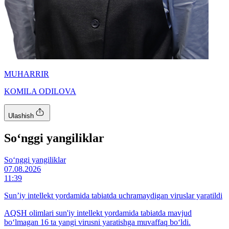
MUHARRIR
KOMILA ODILOVA
Ulashish
So‘nggi yangiliklar
So‘nggi yangiliklar
07.08.2026
11:39
Sun’iy intellekt yordamida tabiatda uchramaydigan viruslar yaratildi
AQSH olimlari sun'iy intellekt yordamida tabiatda mavjud
bo‘lmagan 16 ta yangi virusni yaratishga muvaffaq bo‘ldi.