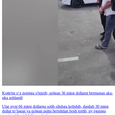
Kottejni o‘z nomiga o'tqizib, qolgan 36 ming dollarni bermagan aka-
uka ushlandi
Ular uyni 66 ming dollarga sotib olishga kelishib, dastlab 30 ming
dollar to‘lagan va qolgan pulni berishdan bosh tortib, uy egasiga