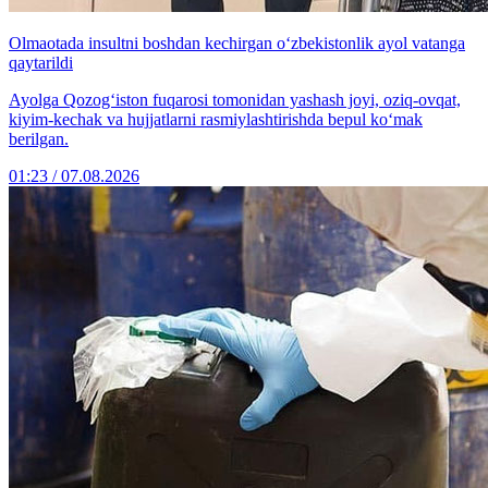
Olmaotada insultni boshdan kechirgan o‘zbekistonlik ayol vatanga
qaytarildi
Ayolga Qozog‘iston fuqarosi tomonidan yashash joyi, oziq-ovqat,
kiyim-kechak va hujjatlarni rasmiylashtirishda bepul ko‘mak
berilgan.
01:23 / 07.08.2026