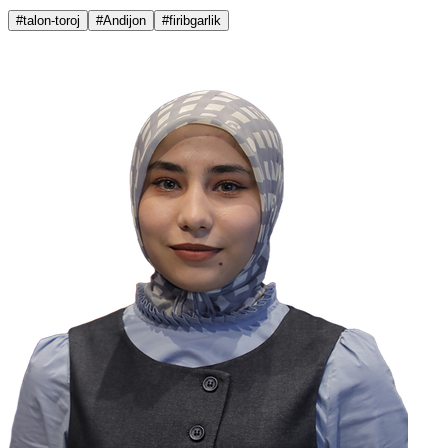
#talon-toroj
#Andijon
#firibgarlik