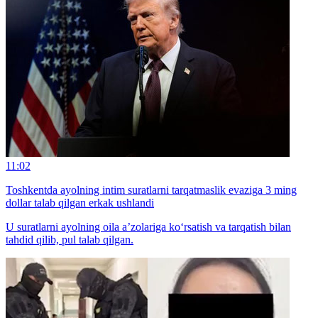
11:02
Toshkentda ayolning intim suratlarni tarqatmaslik evaziga 3 ming
dollar talab qilgan erkak ushlandi
U suratlarni ayolning oila a’zolariga ko‘rsatish va tarqatish bilan
tahdid qilib, pul talab qilgan.