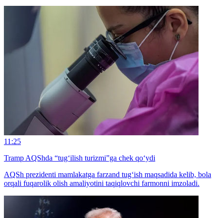
11:25
Tramp AQShda “tug‘ilish turizmi”ga chek qo‘ydi
AQSh prezidenti mamlakatga farzand tug‘ish maqsadida kelib, bola
orqali fuqarolik olish amaliyotini taqiqlovchi farmonni imzoladi.