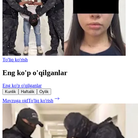
To'liq ko'rish
Eng ko'p o'qilganlar
Eng ko'p o'qilganlar
Kunlik
Haftalik
Oylik
Mavzuga oid
To'liq ko'rish