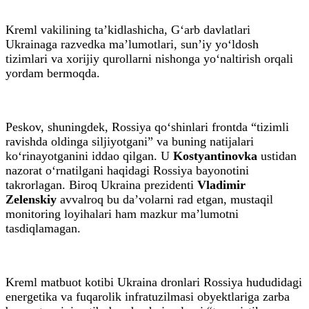
Kreml vakilining ta’kidlashicha, G‘arb davlatlari
Ukrainaga razvedka ma’lumotlari, sun’iy yo‘ldosh
tizimlari va xorijiy qurollarni nishonga yo‘naltirish orqali
yordam bermoqda.
Peskov, shuningdek, Rossiya qo‘shinlari frontda “tizimli
ravishda oldinga siljiyotgani” va buning natijalari
ko‘rinayotganini iddao qilgan. U
Kostyantinovka
ustidan
nazorat o‘rnatilgani haqidagi Rossiya bayonotini
takrorlagan. Biroq Ukraina prezidenti
Vladimir
Zelenskiy
avvalroq bu da’volarni rad etgan, mustaqil
monitoring loyihalari ham mazkur ma’lumotni
tasdiqlamagan.
Kreml matbuot kotibi Ukraina dronlari Rossiya hududidagi
energetika va fuqarolik infratuzilmasi obyektlariga zarba