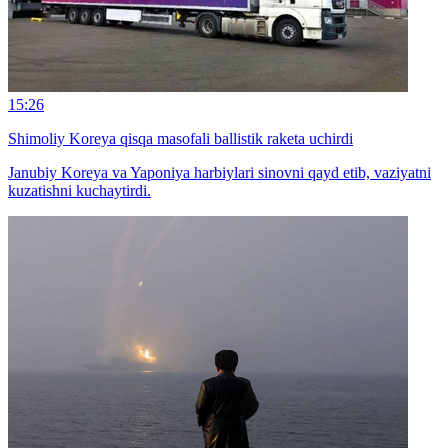
15:26
Shimoliy Koreya qisqa masofali ballistik raketa uchirdi
Janubiy Koreya va Yaponiya harbiylari sinovni qayd etib, vaziyatni
kuzatishni kuchaytirdi.