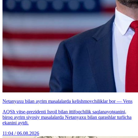
Netanyaxu bilan ayrim masalalarda kelishmovchiliklar bor — Vens
AQSh vitse-prezidenti Isroil bilan ittifoqchilik saqlanayotganini,
biroq ayrim siyosiy masalalarda Netanyaxu bilan qarashlar turlicha
ekanini aytdi.
11:04 / 06.08.2026