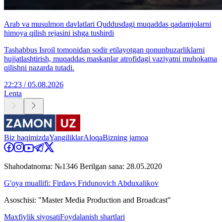
Arab va musulmon davlatlari Quddusdagi muqaddas qadamjolarni
himoya qilish rejasini ishga tushirdi
Tashabbus Isroil tomonidan sodir etilayotgan qonunbuzarliklarni
hujjatlashtirish, muqaddas maskanlar atrofidagi vaziyatni muhokama
qilishni nazarda tutadi.
22:23 / 05.08.2026
Lenta
Biz haqimizda
Yangiliklar
Aloqa
Bizning jamoa
Shahodatnoma: №1346 Berilgan sana: 28.05.2020
G'oya muallifi: Firdavs Fridunovich Abduxalikov
Asoschisi: "Master Media Production and Broadcast"
Maxfiylik siyosati
Foydalanish shartlari