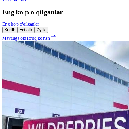
Eng ko'p o'qilganlar
Eng ko'p o'qilganlar
Kunlik
Haftalik
Oylik
Mavzuga oid
To'liq ko'rish