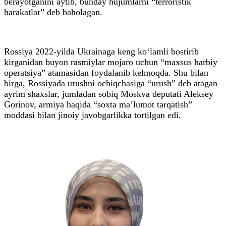
berayotganini aytib, bunday hujumlarni “terroristik
harakatlar” deb baholagan.
Rossiya 2022-yilda Ukrainaga keng ko‘lamli bostirib
kirganidan buyon rasmiylar mojaro uchun “maxsus harbiy
operatsiya” atamasidan foydalanib kelmoqda. Shu bilan
birga, Rossiyada urushni ochiqchasiga “urush” deb atagan
ayrim shaxslar, jumladan sobiq Moskva deputati Aleksey
Gorinov, armiya haqida “soxta ma’lumot tarqatish”
moddasi bilan jinoiy javobgarlikka tortilgan edi.