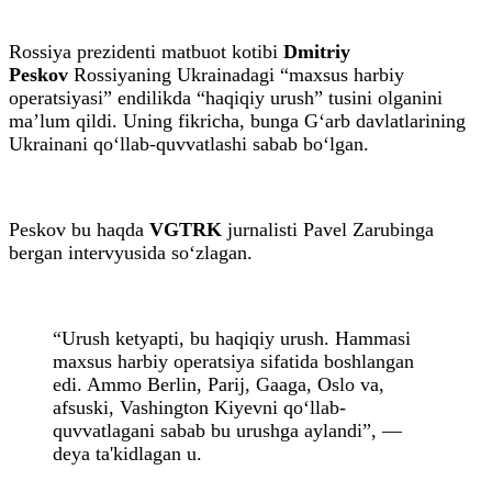
Rossiya prezidenti matbuot kotibi
Dmitriy
Peskov
Rossiyaning Ukrainadagi “maxsus harbiy
operatsiyasi” endilikda “haqiqiy urush” tusini olganini
ma’lum qildi. Uning fikricha, bunga G‘arb davlatlarining
Ukrainani qo‘llab-quvvatlashi sabab bo‘lgan.
Peskov bu haqda
VGTRK
jurnalisti Pavel Zarubinga
bergan intervyusida so‘zlagan.
“Urush ketyapti, bu haqiqiy urush. Hammasi
maxsus harbiy operatsiya sifatida boshlangan
edi. Ammo Berlin, Parij, Gaaga, Oslo va,
afsuski, Vashington Kiyevni qo‘llab-
quvvatlagani sabab bu urushga aylandi”, —
deya ta'kidlagan u.