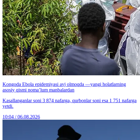
Kongoda Ebola epidemiyasi avj olmoqda —yangi holatlarning
asosiy qismi noma’lum manbalardan
Kasallanganlar soni 3 874 nafarga, qurbonlar soni esa 1 751 nafarga
yetdi.
10:04 / 06.08.2026