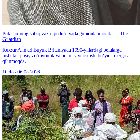
Pokistonning sobiq vaziri pedofiliyada gumonlanmoqda — The
Guardian
Ruxsar Ahmad Buyuk Britaniyada 1990-yillardagi bolalarga
nisbatan jinsiy zo‘ravonlik va odam savdosi ishi bo‘yicha tergov
qilinmoqda.
10:48 / 06.08.2026