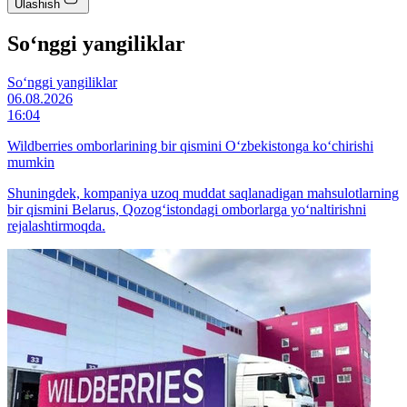
Ulashish
So‘nggi yangiliklar
So‘nggi yangiliklar
06.08.2026
16:04
Wildberries omborlarining bir qismini O‘zbekistonga ko‘chirishi
mumkin
Shuningdek, kompaniya uzoq muddat saqlanadigan mahsulotlarning
bir qismini Belarus, Qozog‘istondagi omborlarga yo‘naltirishni
rejalashtirmoqda.