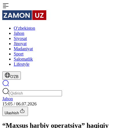
O'zbekiston
Jahon
Siyosat
Jinoyat
Madaniyat
Sport
Salomatlik
Lifestyle
O'ZB
Jahon
15:05 / 06.07.2026
Ulashish
“Maxsus harbiy operatsiya” haqiqiy