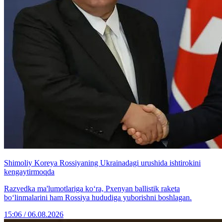
Shimoliy Koreya Rossiyaning Ukrainadagi urushida ishtirokini
kengaytirmoqda
Razvedka ma'lumotlariga ko‘ra, Pxenyan ballistik raketa
bo‘linmalarini ham Rossiya hududiga yuborishni boshlagan.
15:06 / 06.08.2026