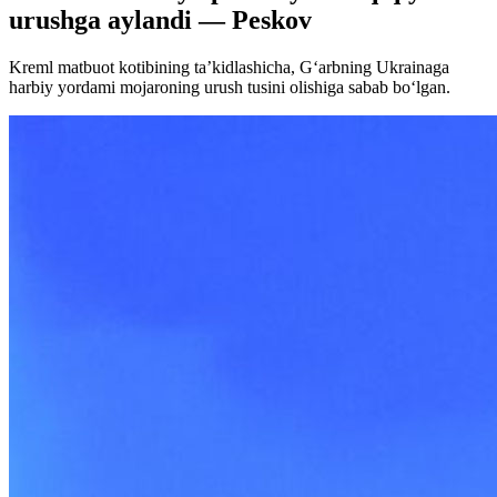
urushga aylandi — Peskov
Kreml matbuot kotibining ta’kidlashicha, G‘arbning Ukrainaga
harbiy yordami mojaroning urush tusini olishiga sabab bo‘lgan.