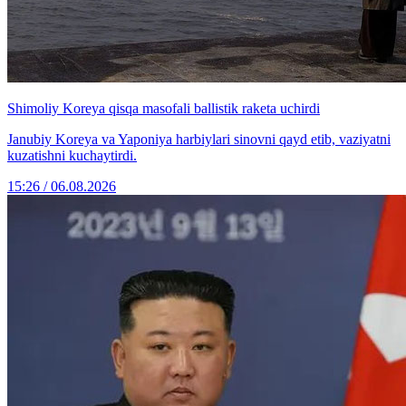
Shimoliy Koreya qisqa masofali ballistik raketa uchirdi
Janubiy Koreya va Yaponiya harbiylari sinovni qayd etib, vaziyatni
kuzatishni kuchaytirdi.
15:26 / 06.08.2026