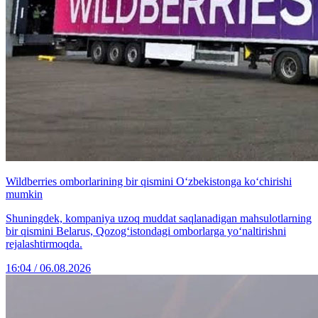
Wildberries omborlarining bir qismini O‘zbekistonga ko‘chirishi
mumkin
Shuningdek, kompaniya uzoq muddat saqlanadigan mahsulotlarning
bir qismini Belarus, Qozog‘istondagi omborlarga yo‘naltirishni
rejalashtirmoqda.
16:04 / 06.08.2026