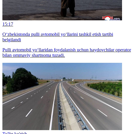
15:17
O‘zbekistonda pulli avtomobil yo‘llarini tashkil etish tartibi
belgilandi
Pulli avtomobil yo‘llaridan foydalanish uchun haydovchilar operator
bilan ommaviy shartnoma tuzadi.
To'liq ko'rish