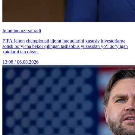
Infantino uzr so‘radi
FIFA Jahon chempionati tijorat huquqlarini xususiy investorlarga
sotish bo‘yicha bekor qilingan tashabbus yuzasidan yo‘l qo‘yilgan
xatolarni tan olgan.
13:08 / 06.08.2026