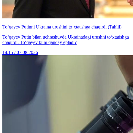
To‘qayev Putinni Ukraina urushini to‘xtatishga chaqirdi (Tahlil)
To‘qayev Putin bilan uchrashuvda Ukrainadagi urushni to‘xtatishga
chaqirdi. To‘qayev buni qanday epladi?
14:15 / 07.08.2026