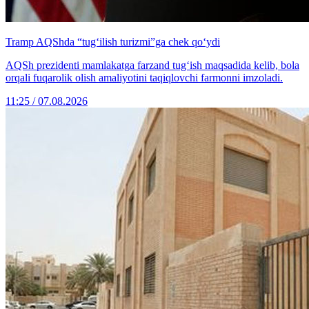
Tramp AQShda “tug‘ilish turizmi”ga chek qo‘ydi
AQSh prezidenti mamlakatga farzand tug‘ish maqsadida kelib, bola
orqali fuqarolik olish amaliyotini taqiqlovchi farmonni imzoladi.
11:25 / 07.08.2026