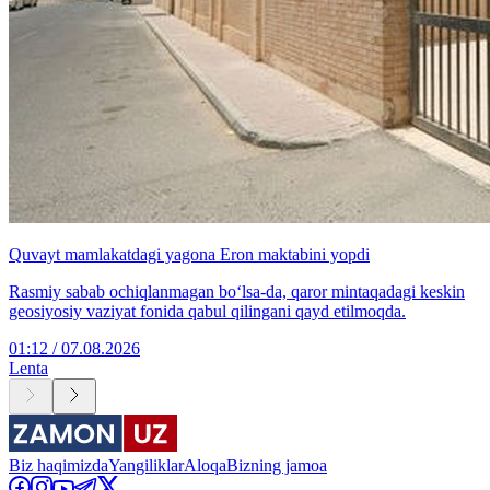
Quvayt mamlakatdagi yagona Eron maktabini yopdi
Rasmiy sabab ochiqlanmagan bo‘lsa-da, qaror mintaqadagi keskin
geosiyosiy vaziyat fonida qabul qilingani qayd etilmoqda.
01:12 / 07.08.2026
Lenta
Biz haqimizda
Yangiliklar
Aloqa
Bizning jamoa