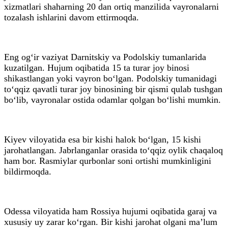
xizmatlari shaharning 20 dan ortiq manzilida vayronalarni
tozalash ishlarini davom ettirmoqda.
Eng og‘ir vaziyat Darnitskiy va Podolskiy tumanlarida
kuzatilgan. Hujum oqibatida 15 ta turar joy binosi
shikastlangan yoki vayron bo‘lgan. Podolskiy tumanidagi
to‘qqiz qavatli turar joy binosining bir qismi qulab tushgan
bo‘lib, vayronalar ostida odamlar qolgan bo‘lishi mumkin.
Kiyev viloyatida esa bir kishi halok bo‘lgan, 15 kishi
jarohatlangan. Jabrlanganlar orasida to‘qqiz oylik chaqaloq
ham bor. Rasmiylar qurbonlar soni ortishi mumkinligini
bildirmoqda.
Odessa viloyatida ham Rossiya hujumi oqibatida garaj va
xususiy uy zarar ko‘rgan. Bir kishi jarohat olgani ma’lum