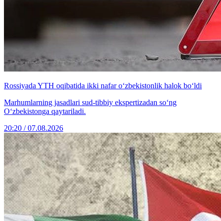
Rossiyada YTH oqibatida ikki nafar o‘zbekistonlik halok bo‘ldi
Marhumlarning jasadlari sud-tibbiy ekspertizadan so‘ng
O‘zbekistonga qaytariladi.
20:20 / 07.08.2026