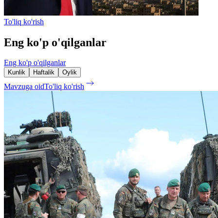
To'liq ko'rish
Eng ko'p o'qilganlar
Eng ko'p o'qilganlar
Kunlik
Haftalik
Oylik
Mavzuga oid
To'liq ko'rish