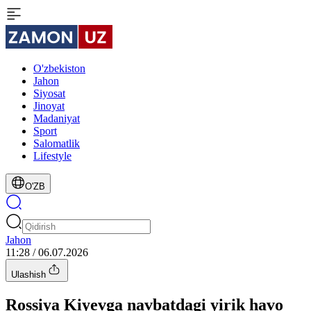
O'zbekiston
Jahon
Siyosat
Jinoyat
Madaniyat
Sport
Salomatlik
Lifestyle
O'ZB
Jahon
11:28 / 06.07.2026
Ulashish
Rossiya Kiyevga navbatdagi yirik havo