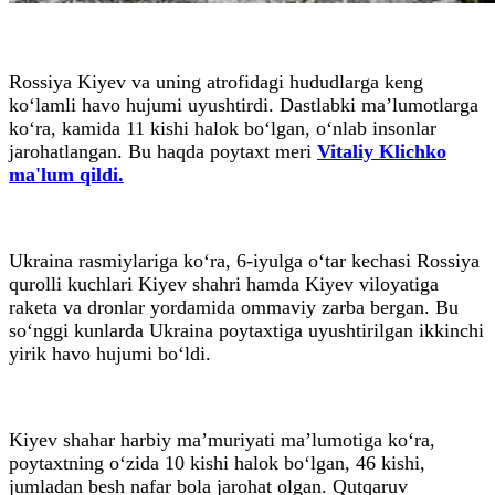
Rossiya Kiyev va uning atrofidagi hududlarga keng
ko‘lamli havo hujumi uyushtirdi. Dastlabki ma’lumotlarga
ko‘ra, kamida 11 kishi halok bo‘lgan, o‘nlab insonlar
jarohatlangan. Bu haqda poytaxt meri
Vitaliy Klichko
ma'lum qildi.
Ukraina rasmiylariga ko‘ra, 6-iyulga o‘tar kechasi Rossiya
qurolli kuchlari Kiyev shahri hamda Kiyev viloyatiga
raketa va dronlar yordamida ommaviy zarba bergan. Bu
so‘nggi kunlarda Ukraina poytaxtiga uyushtirilgan ikkinchi
yirik havo hujumi bo‘ldi.
Kiyev shahar harbiy ma’muriyati ma’lumotiga ko‘ra,
poytaxtning o‘zida 10 kishi halok bo‘lgan, 46 kishi,
jumladan besh nafar bola jarohat olgan. Qutqaruv