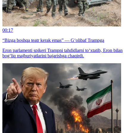
00:17
“Bizga boshqa teatr kerak emas” — G‘olibaf Trampga
Eron parlamenti spikeri Trampni tahdidlarni to‘xtatib, Eron bilan
bog‘liq majburiyatlarini bajarishga chaqirdi.