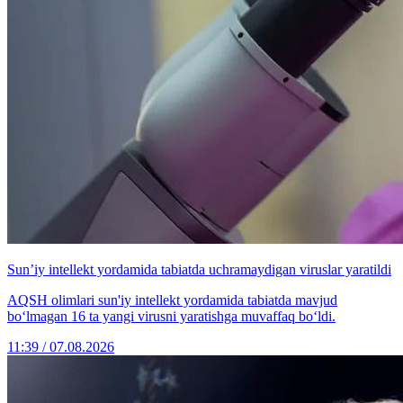
Sun’iy intellekt yordamida tabiatda uchramaydigan viruslar yaratildi
AQSH olimlari sun'iy intellekt yordamida tabiatda mavjud
bo‘lmagan 16 ta yangi virusni yaratishga muvaffaq bo‘ldi.
11:39 / 07.08.2026