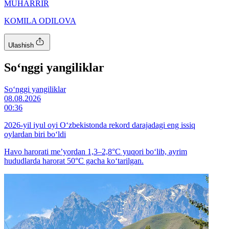
MUHARRIR
KOMILA ODILOVA
Ulashish
So‘nggi yangiliklar
So‘nggi yangiliklar
08.08.2026
00:36
2026-yil iyul oyi O‘zbekistonda rekord darajadagi eng issiq
oylardan biri bo‘ldi
Havo harorati me’yordan 1,3–2,8°C yuqori bo‘lib, ayrim
hududlarda harorat 50°C gacha ko‘tarilgan.