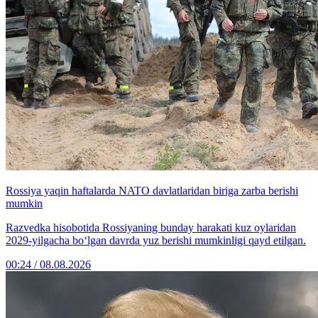
Rossiya yaqin haftalarda NATO davlatlaridan biriga zarba berishi
mumkin
Razvedka hisobotida Rossiyaning bunday harakati kuz oylaridan
2029-yilgacha bo‘lgan davrda yuz berishi mumkinligi qayd etilgan.
00:24 / 08.08.2026