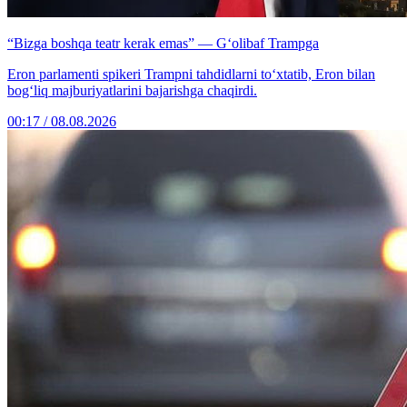
“Bizga boshqa teatr kerak emas” — G‘olibaf Trampga
Eron parlamenti spikeri Trampni tahdidlarni to‘xtatib, Eron bilan
bog‘liq majburiyatlarini bajarishga chaqirdi.
00:17 / 08.08.2026