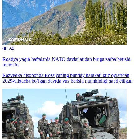
00:24
Rossiya yaqin haftalarda NATO davlatlaridan biriga zarba berishi
mumkin
Razvedka hisobotida Rossiyaning bunday harakati kuz oylaridan
2029-yilgacha bo‘lgan davrda yuz berishi mumkinligi qayd etilgan.