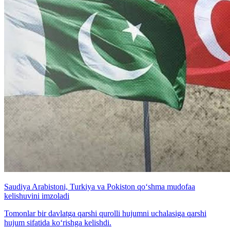
Saudiya Arabistoni, Turkiya va Pokiston qo‘shma mudofaa
kelishuvini imzoladi
Tomonlar bir davlatga qarshi qurolli hujumni uchalasiga qarshi
hujum sifatida ko‘rishga kelishdi.