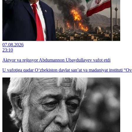
07.08.2026
23:10
Aktyor va rejissyor Abdumannon Ubaydullayev vafot etdi
U vafotiga qadar O‘zbekiston davlat san’at va madaniyat instituti “Ovo