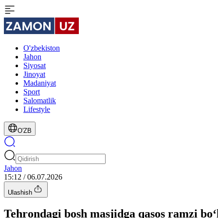
O'zbekiston
Jahon
Siyosat
Jinoyat
Madaniyat
Sport
Salomatlik
Lifestyle
O'ZB
Jahon
15:12 / 06.07.2026
Ulashish
Tehrondagi bosh masjidga qasos ramzi bo‘l