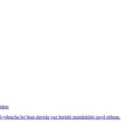
umkin
-yilgacha bo‘lgan davrda yuz berishi mumkinligi qayd etilgan.