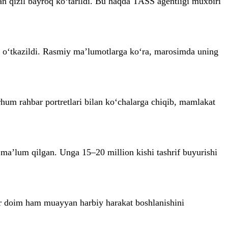
n qizil bayroq ko‘tarildi. Bu haqda TASS agentligi muxbiri
o‘tkazildi. Rasmiy ma’lumotlarga ko‘ra, marosimda uning
rhum rahbar portretlari bilan ko‘chalarga chiqib, mamlakat
ma’lum qilgan. Unga 15–20 million kishi tashrif buyurishi
 har doim ham muayyan harbiy harakat boshlanishini