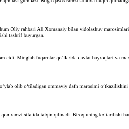
muasi gumbazi ustiga qasos ramzi sifatida talqin qilinadiga
m Oliy rahbari Ali Xomanaiy bilan vidolashuv marosimlari 
ishi tashrif buyurgan.
m etdi. Minglab fuqarolar qo‘llarida davlat bayroqlari va ma
‘ylab olib o‘tiladigan ommaviy dafn marosimi o‘tkazilishini 
 qon ramzi sifatida talqin qilinadi. Biroq uning ko‘tarilishi