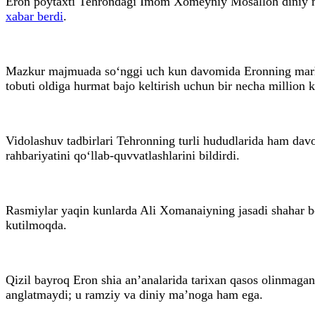
Eron poytaxti Tehrondagi Imom Xomeyniy Mosalloh diniy maj
xabar berdi
.
Mazkur majmuada so‘nggi uch kun davomida Eronning marhu
tobuti oldiga hurmat bajo keltirish uchun bir necha million k
Vidolashuv tadbirlari Tehronning turli hududlarida ham davo
rahbariyatini qo‘llab-quvvatlashlarini bildirdi.
Rasmiylar yaqin kunlarda Ali Xomanaiyning jasadi shahar bo
kutilmoqda.
Qizil bayroq Eron shia an’analarida tarixan qasos olinmagan
anglatmaydi; u ramziy va diniy ma’noga ham ega.