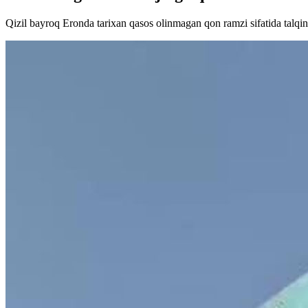
Qizil bayroq Eronda tarixan qasos olinmagan qon ramzi sifatida talqin 