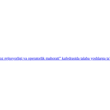
z rejissyorligi va operatorlik mahorati” kafedrasida talaba yoshlarga ta