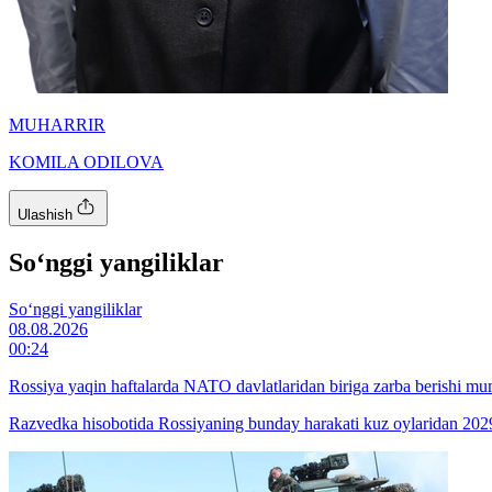
MUHARRIR
KOMILA ODILOVA
Ulashish
So‘nggi yangiliklar
So‘nggi yangiliklar
08.08.2026
00:24
Rossiya yaqin haftalarda NATO davlatlaridan biriga zarba berishi m
Razvedka hisobotida Rossiyaning bunday harakati kuz oylaridan 2029