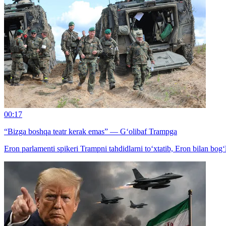
00:17
“Bizga boshqa teatr kerak emas” — G‘olibaf Trampga
Eron parlamenti spikeri Trampni tahdidlarni to‘xtatib, Eron bilan bog‘l