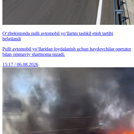
O‘zbekistonda pulli avtomobil yo‘llarini tashkil etish tartibi
belgilandi
Pulli avtomobil yo‘llaridan foydalanish uchun haydovchilar operator
bilan ommaviy shartnoma tuzadi.
15:17 / 06.08.2026