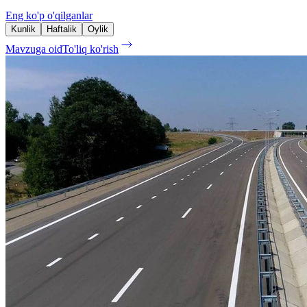
Eng ko'p o'qilganlar
Kunlik
Haftalik
Oylik
Mavzuga oid
To'liq ko'rish