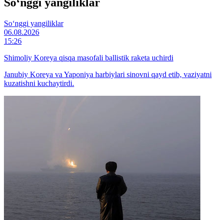
So‘nggi yangiliklar
So‘nggi yangiliklar
06.08.2026
15:26
Shimoliy Koreya qisqa masofali ballistik raketa uchirdi
Janubiy Koreya va Yaponiya harbiylari sinovni qayd etib, vaziyatni
kuzatishni kuchaytirdi.