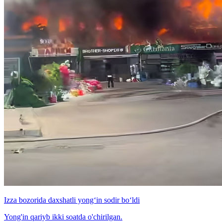
Izza bozorida daxshatli yong‘in sodir bo‘ldi
Yong'in qariyb ikki soatda o'chirilgan.