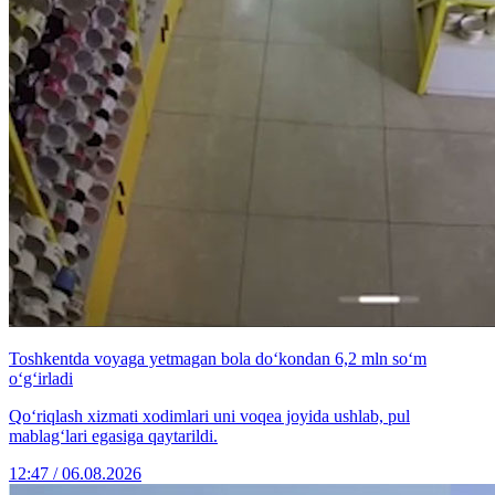
Toshkentda voyaga yetmagan bola do‘kondan 6,2 mln so‘m
o‘g‘irladi
Qo‘riqlash xizmati xodimlari uni voqea joyida ushlab, pul
mablag‘lari egasiga qaytarildi.
12:47 / 06.08.2026