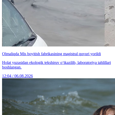
Olmaliqda Mis boyitish fabrikasining magistral quvuri yorildi
Holat yuzasidan ekologik tekshiruv o‘tkazilib, laboratoriya tahlillari
boshlangan.
12:04 / 06.08.2026