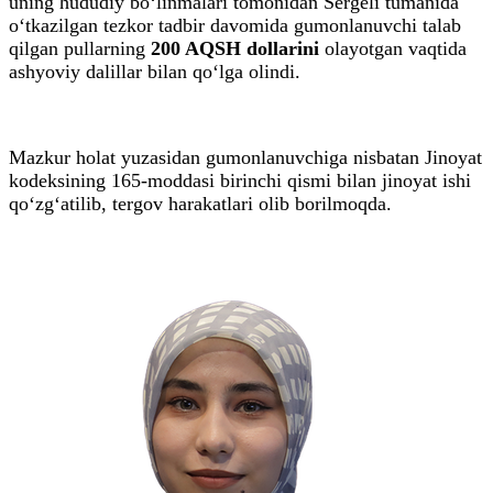
uning hududiy bo‘linmalari tomonidan Sergeli tumanida
o‘tkazilgan tezkor tadbir davomida gumonlanuvchi talab
qilgan pullarning
200 AQSH dollarini
olayotgan vaqtida
ashyoviy dalillar bilan qo‘lga olindi.
Mazkur holat yuzasidan gumonlanuvchiga nisbatan Jinoyat
kodeksining 165-moddasi birinchi qismi bilan jinoyat ishi
qo‘zg‘atilib, tergov harakatlari olib borilmoqda.