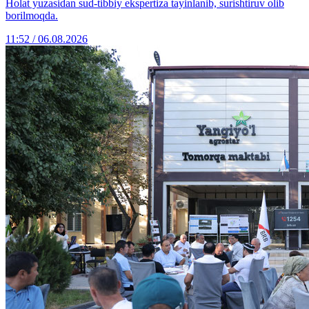
Holat yuzasidan sud-tibbiy ekspertiza tayinlanib, surishtiruv olib
borilmoqda.
11:52 / 06.08.2026