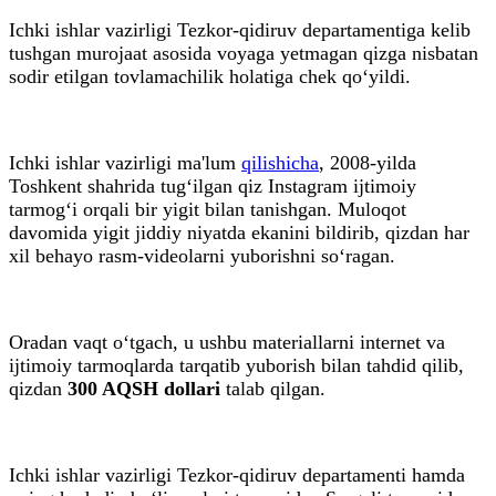
Ichki ishlar vazirligi Tezkor-qidiruv departamentiga kelib
tushgan murojaat asosida voyaga yetmagan qizga nisbatan
sodir etilgan tovlamachilik holatiga chek qo‘yildi.
Ichki ishlar vazirligi ma'lum
qilishicha
, 2008-yilda
Toshkent shahrida tug‘ilgan qiz Instagram ijtimoiy
tarmog‘i orqali bir yigit bilan tanishgan. Muloqot
davomida yigit jiddiy niyatda ekanini bildirib, qizdan har
xil behayo rasm-videolarni yuborishni so‘ragan.
Oradan vaqt o‘tgach, u ushbu materiallarni internet va
ijtimoiy tarmoqlarda tarqatib yuborish bilan tahdid qilib,
qizdan
300 AQSH dollari
talab qilgan.
Ichki ishlar vazirligi Tezkor-qidiruv departamenti hamda