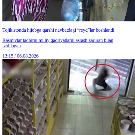
Tojikistonda hijobga qarshi navbatdagi “reyd”lar boshlandi
Rasmiylar tadbirni milliy qadriyatlarni asrash zarurati bilan
izohlagan.
13:15 / 06.08.2026