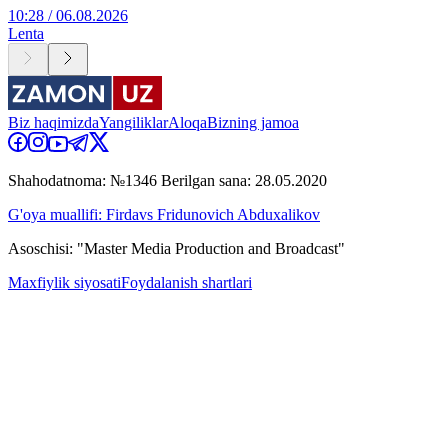
10:28 / 06.08.2026
Lenta
Biz haqimizda
Yangiliklar
Aloqa
Bizning jamoa
Shahodatnoma: №1346 Berilgan sana: 28.05.2020
G'oya muallifi: Firdavs Fridunovich Abduxalikov
Asoschisi: "Master Media Production and Broadcast"
Maxfiylik siyosati
Foydalanish shartlari