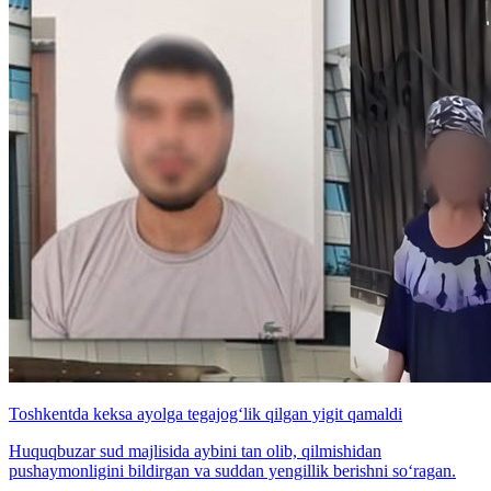
Toshkentda keksa ayolga tegajog‘lik qilgan yigit qamaldi
Huquqbuzar sud majlisida aybini tan olib, qilmishidan
pushaymonligini bildirgan va suddan yengillik berishni so‘ragan.