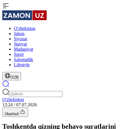
O'zbekiston
Jahon
Siyosat
Jinoyat
Madaniyat
Sport
Salomatlik
Lifestyle
O'ZB
O'zbekiston
12:24 / 07.07.2026
Ulashish
Toshkentda qizning behayo suratlarini