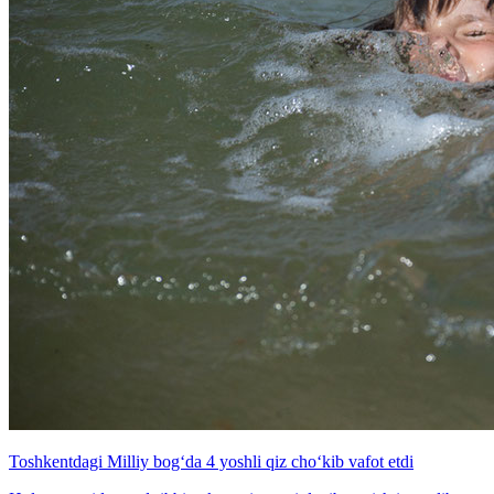
Toshkentdagi Milliy bog‘da 4 yoshli qiz cho‘kib vafot etdi