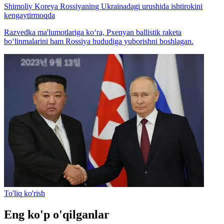
Shimoliy Koreya Rossiyaning Ukrainadagi urushida ishtirokini
kengaytirmoqda
Razvedka ma'lumotlariga ko‘ra, Pxenyan ballistik raketa
bo‘linmalarini ham Rossiya hududiga yuborishni boshlagan.
To'liq ko'rish
Eng ko'p o'qilganlar