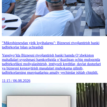
"Mikrobiznesdan yirik loyihalarga": Biznesni rivojlantirish banki
tadbirkorlar bilan uchrashdi
Yangiyo‘lda Biznesni rivojlantirish banki hamda O‘zbekiston
mahallalari uyushmasi hamkorligida o‘tkazilgan ochiq muloqotda
tadbirkorlikni moliyalashtirish, imtiyozli kreditlar, davlat dasturlari
va biznesni kengaytirish masalalari muhokama qilinib,
tadbirkorlarning murojaatlariga amaliy yechimlar ishlab chiqildi.
11:15 / 06.08.2026