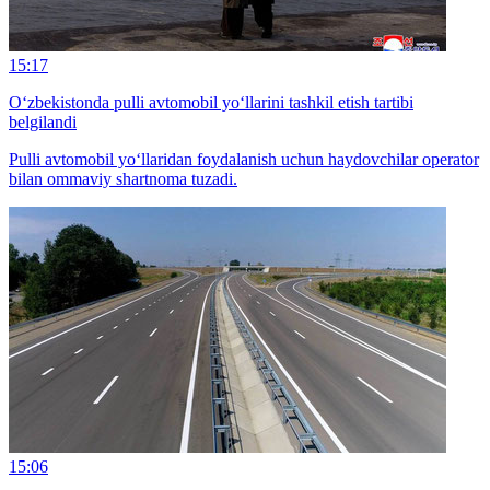
15:17
O‘zbekistonda pulli avtomobil yo‘llarini tashkil etish tartibi
belgilandi
Pulli avtomobil yo‘llaridan foydalanish uchun haydovchilar operator
bilan ommaviy shartnoma tuzadi.
15:06