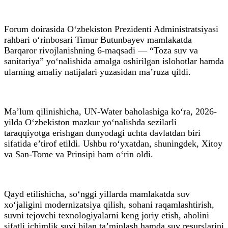
Forum doirasida O‘zbekiston Prezidenti Administratsiyasi
rahbari o‘rinbosari Timur Butunbayev mamlakatda
Barqaror rivojlanishning 6-maqsadi — “Toza suv va
sanitariya” yo‘nalishida amalga oshirilgan islohotlar hamda
ularning amaliy natijalari yuzasidan ma’ruza qildi.
Ma’lum qilinishicha, UN-Water baholashiga ko‘ra, 2026-
yilda O‘zbekiston mazkur yo‘nalishda sezilarli
taraqqiyotga erishgan dunyodagi uchta davlatdan biri
sifatida e’tirof etildi. Ushbu ro‘yxatdan, shuningdek, Xitoy
va San-Tome va Prinsipi ham o‘rin oldi.
Qayd etilishicha, so‘nggi yillarda mamlakatda suv
xo‘jaligini modernizatsiya qilish, sohani raqamlashtirish,
suvni tejovchi texnologiyalarni keng joriy etish, aholini
sifatli ichimlik suvi bilan ta’minlash hamda suv resurslarini