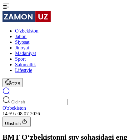
O'zbekiston
Jahon
Siyosat
Jinoyat
Madaniyat
Sport
Salomatlik
Lifestyle
O'ZB
O'zbekiston
14:59 / 08.07.2026
Ulashish
BMT O‘zbekistonni suv sohasidagi eng