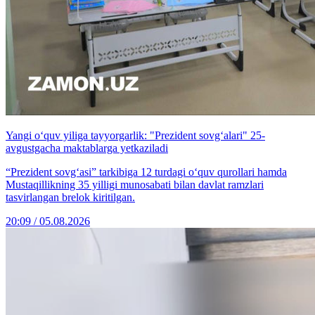
Yangi o‘quv yiliga tayyorgarlik: "Prezident sovg‘alari" 25-
avgustgacha maktablarga yetkaziladi
“Prezident sovg‘asi” tarkibiga 12 turdagi o‘quv qurollari hamda
Mustaqillikning 35 yilligi munosabati bilan davlat ramzlari
tasvirlangan brelok kiritilgan.
20:09 / 05.08.2026