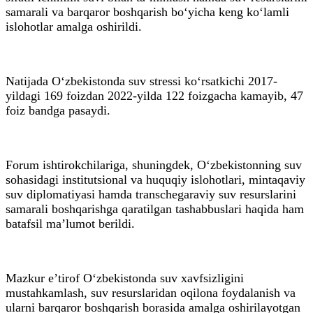
samarali va barqaror boshqarish bo‘yicha keng ko‘lamli
islohotlar amalga oshirildi.
Natijada O‘zbekistonda suv stressi ko‘rsatkichi 2017-
yildagi 169 foizdan 2022-yilda 122 foizgacha kamayib, 47
foiz bandga pasaydi.
Forum ishtirokchilariga, shuningdek, O‘zbekistonning suv
sohasidagi institutsional va huquqiy islohotlari, mintaqaviy
suv diplomatiyasi hamda transchegaraviy suv resurslarini
samarali boshqarishga qaratilgan tashabbuslari haqida ham
batafsil ma’lumot berildi.
Mazkur e’tirof O‘zbekistonda suv xavfsizligini
mustahkamlash, suv resurslaridan oqilona foydalanish va
ularni barqaror boshqarish borasida amalga oshirilayotgan