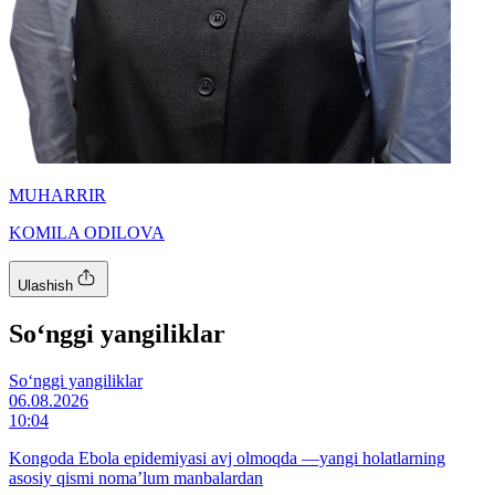
MUHARRIR
KOMILA ODILOVA
Ulashish
So‘nggi yangiliklar
So‘nggi yangiliklar
06.08.2026
10:04
Kongoda Ebola epidemiyasi avj olmoqda —yangi holatlarning
asosiy qismi noma’lum manbalardan