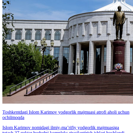
Toshkentdagi Islom Karimov yodgorlik majmuasi atrofi aholi uchun
ochilmoqda
Islom Karimov nomidagi ilmiy-ma’rifiy yodgorlik majmuasiga
tutash 37 gektar hududni kompleks rivojlantirish ishlari boshlandi.