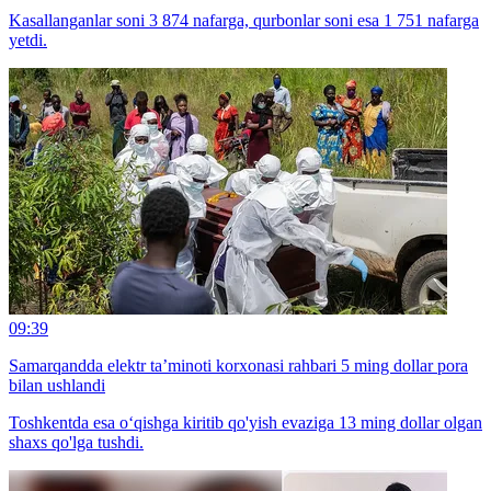
Kasallanganlar soni 3 874 nafarga, qurbonlar soni esa 1 751 nafarga
yetdi.
09:39
Samarqandda elektr ta’minoti korxonasi rahbari 5 ming dollar pora
bilan ushlandi
Toshkentda esa o‘qishga kiritib qo'yish evaziga 13 ming dollar olgan
shaxs qo'lga tushdi.