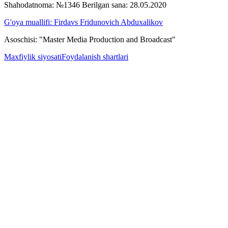
Shahodatnoma: №1346 Berilgan sana: 28.05.2020
G'oya muallifi: Firdavs Fridunovich Abduxalikov
Asoschisi: "Master Media Production and Broadcast"
Maxfiylik siyosati
Foydalanish shartlari