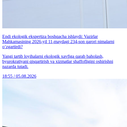
Endi ekologik ekspertiza boshqacha ishlaydi: Vazirlar
Mahkamasining 2026-yil 11-maydagi 234-son qarori nimalarni
o‘zgartirdi?
Yangi tartib loyihalarni ekologik xavfiga qarab baholash,
byurokratiyani qisqartirish va xizmatlar shaffofligini oshirishni
nazarda tutadi.
18:55 / 05.08.2026