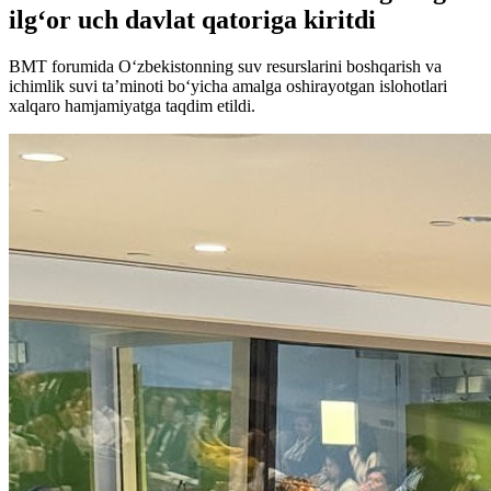
ilg‘or uch davlat qatoriga kiritdi
BMT forumida O‘zbekistonning suv resurslarini boshqarish va
ichimlik suvi ta’minoti bo‘yicha amalga oshirayotgan islohotlari
xalqaro hamjamiyatga taqdim etildi.