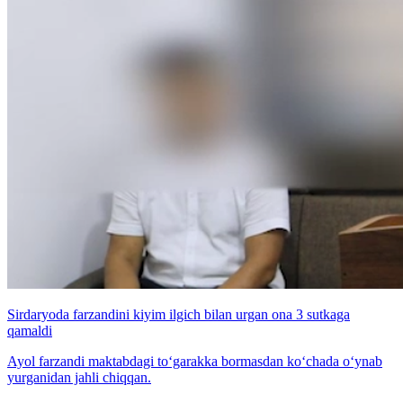
Sirdaryoda farzandini kiyim ilgich bilan urgan ona 3 sutkaga
qamaldi
Ayol farzandi maktabdagi to‘garakka bormasdan ko‘chada o‘ynab
yurganidan jahli chiqqan.