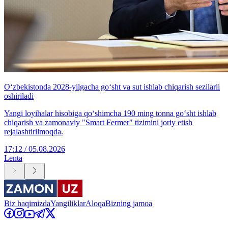
O‘zbekistonda 2028-yilgacha go‘sht va sut ishlab chiqarish sezilarli
oshiriladi
Yangi loyihalar hisobiga qo‘shimcha 190 ming tonna go‘sht ishlab
chiqarish va zamonaviy "Smart Fermer" tizimini joriy etish
rejalashtirilmoqda.
17:12 / 05.08.2026
Lenta
Biz haqimizda
Yangiliklar
Aloqa
Bizning jamoa