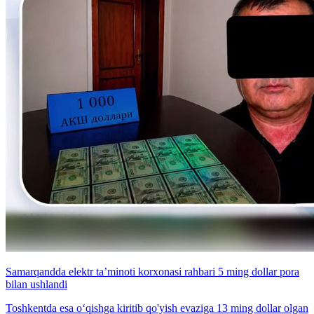
Samarqandda elektr ta’minoti korxonasi rahbari 5 ming dollar pora
bilan ushlandi
Toshkentda esa o‘qishga kiritib qo'yish evaziga 13 ming dollar olgan