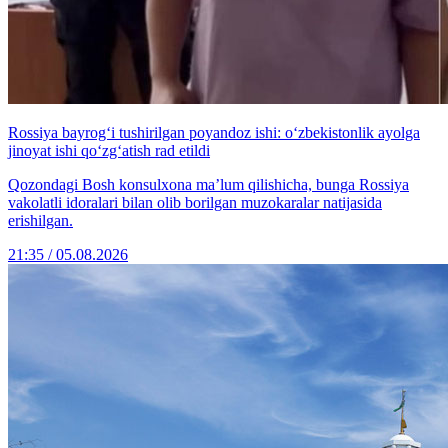
Rossiya bayrog‘i tushirilgan poyandoz ishi: o‘zbekistonlik ayolga
jinoyat ishi qo‘zg‘atish rad etildi
Qozondagi Bosh konsulxona ma’lum qilishicha, bunga Rossiya
vakolatli idoralari bilan olib borilgan muzokaralar natijasida
erishilgan.
21:35 / 05.08.2026