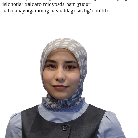
islohotlar xalqaro miqyosda ham yuqori
baholanayotganining navbatdagi tasdig‘i bo‘ldi.