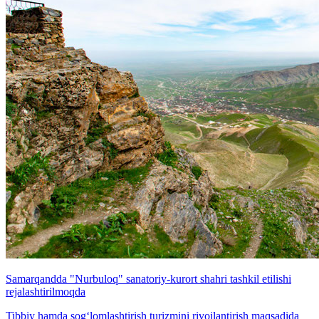
Samarqandda "Nurbuloq" sanatoriy-kurort shahri tashkil etilishi
rejalashtirilmoqda
Tibbiy hamda sog‘lomlashtirish turizmini rivojlantirish maqsadida