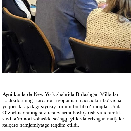
Ayni kunlarda New York shahrida Birlashgan Millatlar
Tashkilotining Barqaror rivojlanish maqsadlari bo‘yicha
yuqori darajadagi siyosiy forumi bo‘lib o‘tmoqda. Unda
O‘zbekistonning suv resurslarini boshqarish va ichimlik
suvi ta’minoti sohasida so‘nggi yillarda erishgan natijalari
xalqaro hamjamiyatga taqdim etildi.