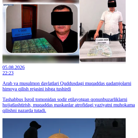
05.08.2026
22:23
Arab va musulmon davlatlari Quddusdagi muqaddas qadamjolarni
himoya qilish rejasini ishga tushirdi
Tashabbus Isroil tomonidan sodir etilayotgan qonunbuzarliklarni
hujjatlashtirish, muqaddas maskanlar atrofidagi vaziyatni muhokama
qilishni nazarda tutadi.