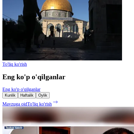
To'liq ko'rish
Eng ko'p o'qilganlar
Eng ko'p o'qilganlar
Kunlik
Haftalik
Oylik
Mavzuga oid
To'liq ko'rish