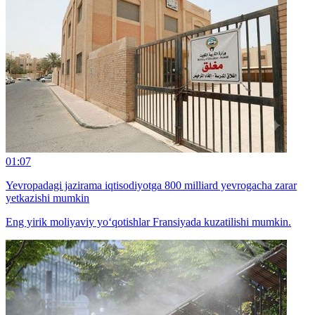
01:07
Yevropadagi jazirama iqtisodiyotga 800 milliard yevrogacha zarar
yetkazishi mumkin
Eng yirik moliyaviy yo‘qotishlar Fransiyada kuzatilishi mumkin.