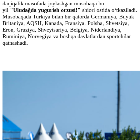
daqiqalik masofada joylashgan musobaqa bu
yil
"Uludağda yugurish orzusi!"
shiori ostida o‘tkaziladi.
Musobaqada Turkiya bilan bir qatorda Germaniya, Buyuk
Britaniya, AQSH, Kanada, Fransiya, Polsha, Shvetsiya,
Eron, Gruziya, Shveytsariya, Belgiya, Niderlandiya,
Ruminiya, Norvegiya va boshqa davlatlardan sportchilar
qatnashadi.