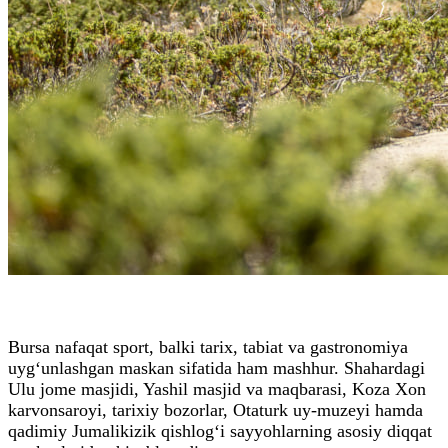
Bursa nafaqat sport, balki tarix, tabiat va gastronomiya
uyg‘unlashgan maskan sifatida ham mashhur. Shahardagi
Ulu jome masjidi, Yashil masjid va maqbarasi, Koza Xon
karvonsaroyi, tarixiy bozorlar, Otaturk uy-muzeyi hamda
qadimiy Jumalikizik qishlog‘i sayyohlarning asosiy diqqat