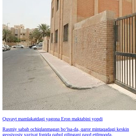
Quvayt mamlakatdagi yagona Eron maktabini yopdi
Rasmiy sabab ochiqlanmagan bo‘lsa-da, qaror mintaqadagi keskin
geosiyosiy vaziyat fonida qabul qilingani qayd etilmoqda.