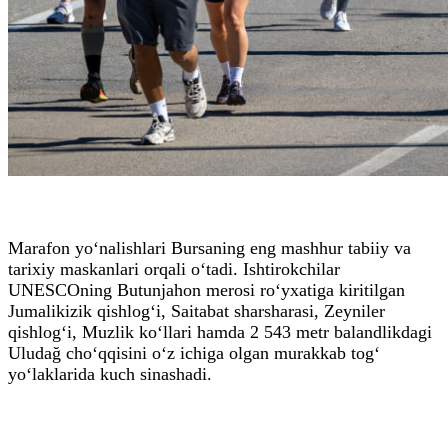
Marafon yo‘nalishlari Bursaning eng mashhur tabiiy va
tarixiy maskanlari orqali o‘tadi. Ishtirokchilar
UNESCOning Butunjahon merosi ro‘yxatiga kiritilgan
Jumalikizik qishlog‘i, Saitabat sharsharasi, Zeyniler
qishlog‘i, Muzlik ko‘llari hamda 2 543 metr balandlikdagi
Uludağ cho‘qqisini o‘z ichiga olgan murakkab tog‘
yo‘laklarida kuch sinashadi.