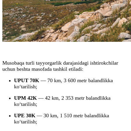
Musobaqa turli tayyorgarlik darajasidagi ishtirokchilar
uchun beshta masofada tashkil etiladi:
UPUT 70K
— 70 km, 3 600 metr balandlikka
ko‘tarilish;
UPM 42K
— 42 km, 2 353 metr balandlikka
ko‘tarilish;
UPE 30K
— 30 km, 1 510 metr balandlikka
ko‘tarilish;