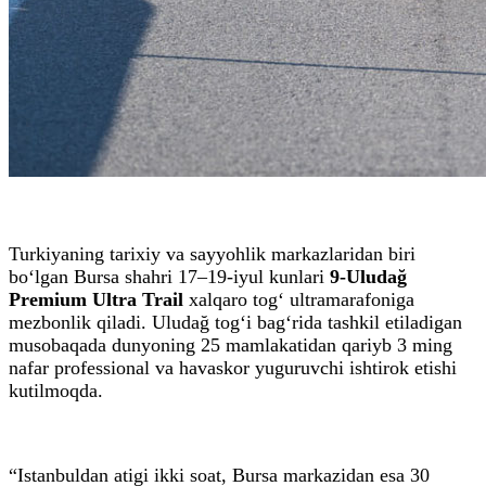
Turkiyaning tarixiy va sayyohlik markazlaridan biri
bo‘lgan Bursa shahri 17–19-iyul kunlari
9-Uludağ
Premium Ultra Trail
xalqaro tog‘ ultramarafoniga
mezbonlik qiladi. Uludağ tog‘i bag‘rida tashkil etiladigan
musobaqada dunyoning 25 mamlakatidan qariyb 3 ming
nafar professional va havaskor yuguruvchi ishtirok etishi
kutilmoqda.
“Istanbuldan atigi ikki soat, Bursa markazidan esa 30