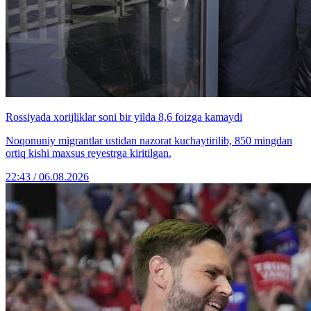
Rossiyada xorijliklar soni bir yilda 8,6 foizga kamaydi
Noqonuniy migrantlar ustidan nazorat kuchaytirilib, 850 mingdan
ortiq kishi maxsus reyestrga kiritilgan.
22:43 / 06.08.2026