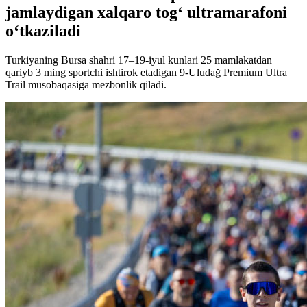
jamlaydigan xalqaro tog‘ ultramarafoni
o‘tkaziladi
Turkiyaning Bursa shahri 17–19-iyul kunlari 25 mamlakatdan
qariyb 3 ming sportchi ishtirok etadigan 9-Uludağ Premium Ultra
Trail musobaqasiga mezbonlik qiladi.