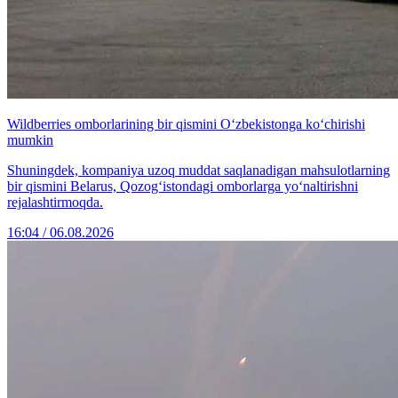
Wildberries omborlarining bir qismini O‘zbekistonga ko‘chirishi
mumkin
Shuningdek, kompaniya uzoq muddat saqlanadigan mahsulotlarning
bir qismini Belarus, Qozog‘istondagi omborlarga yo‘naltirishni
rejalashtirmoqda.
16:04 / 06.08.2026