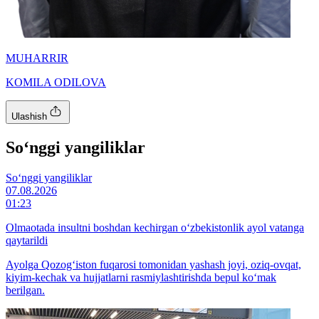
MUHARRIR
KOMILA ODILOVA
Ulashish
So‘nggi yangiliklar
So‘nggi yangiliklar
07.08.2026
01:23
Olmaotada insultni boshdan kechirgan o‘zbekistonlik ayol vatanga
qaytarildi
Ayolga Qozog‘iston fuqarosi tomonidan yashash joyi, oziq-ovqat,
kiyim-kechak va hujjatlarni rasmiylashtirishda bepul ko‘mak
berilgan.