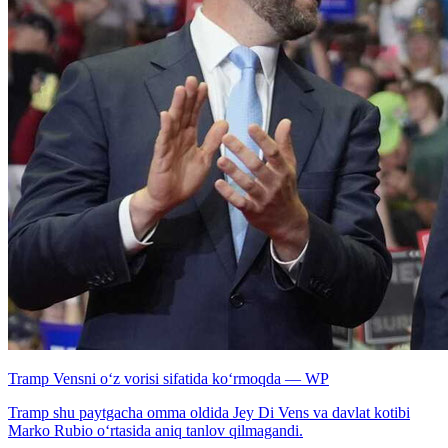
Tramp Vensni o‘z vorisi sifatida ko‘rmoqda — WP
Tramp shu paytgacha omma oldida Jey Di Vens va davlat kotibi
Marko Rubio o‘rtasida aniq tanlov qilmagandi.