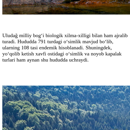
Uludağ milliy bog‘i biologik xilma-xilligi bilan ham ajralib
turadi. Hududda 791 turdagi o‘simlik mavjud bo‘lib,
ularning 108 tasi endemik hisoblanadi. Shuningdek,
yo‘qolib ketish xavfi ostidagi o‘simlik va noyob kapalak
turlari ham aynan shu hududda uchraydi.