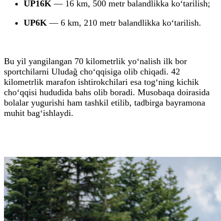
UP16K
— 16 km, 500 metr balandlikka ko‘tarilish;
UP6K
— 6 km, 210 metr balandlikka ko‘tarilish.
Bu yil yangilangan 70 kilometrlik yo‘nalish ilk bor
sportchilarni Uludağ cho‘qqisiga olib chiqadi. 42
kilometrlik marafon ishtirokchilari esa tog‘ning kichik
cho‘qqisi hududida bahs olib boradi. Musobaqa doirasida
bolalar yugurishi ham tashkil etilib, tadbirga bayramona
muhit bag‘ishlaydi.