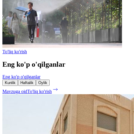
To'liq ko'rish
Eng ko'p o'qilganlar
Eng ko'p o'qilganlar
Kunlik
Haftalik
Oylik
Mavzuga oid
To'liq ko'rish