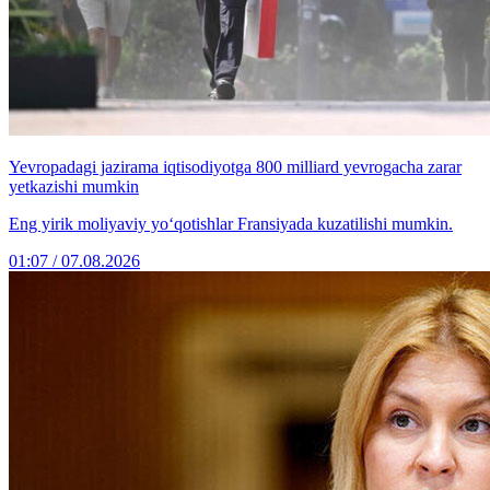
Yevropadagi jazirama iqtisodiyotga 800 milliard yevrogacha zarar
yetkazishi mumkin
Eng yirik moliyaviy yo‘qotishlar Fransiyada kuzatilishi mumkin.
01:07 / 07.08.2026