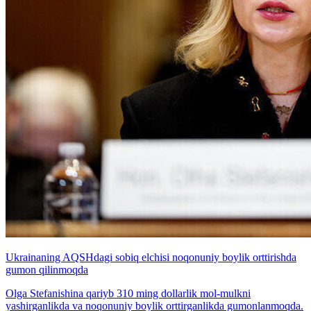
Ukrainaning AQSHdagi sobiq elchisi noqonuniy boylik orttirishda
gumon qilinmoqda
Olga Stefanishina qariyb 310 ming dollarlik mol-mulkni
yashirganlikda va noqonuniy boylik orttirganlikda gumonlanmoqda.