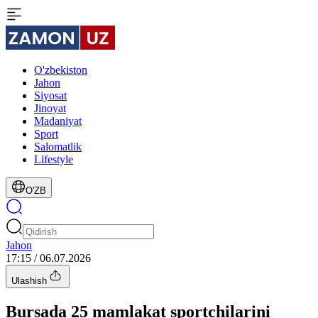
O'zbekiston
Jahon
Siyosat
Jinoyat
Madaniyat
Sport
Salomatlik
Lifestyle
O'ZB
Jahon
17:15 / 06.07.2026
Ulashish
Bursada 25 mamlakat sportchilarini