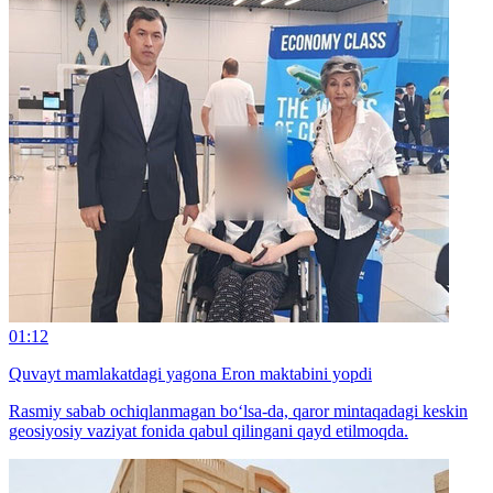
01:12
Quvayt mamlakatdagi yagona Eron maktabini yopdi
Rasmiy sabab ochiqlanmagan bo‘lsa-da, qaror mintaqadagi keskin
geosiyosiy vaziyat fonida qabul qilingani qayd etilmoqda.