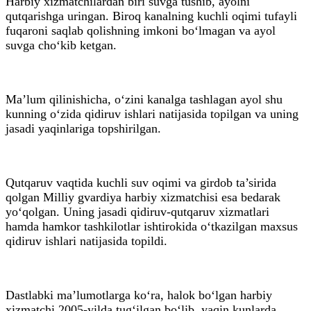
Harbiy xizmatchilardan biri suvga tushib, ayolni
qutqarishga uringan. Biroq kanalning kuchli oqimi tufayli
fuqaroni saqlab qolishning imkoni bo‘lmagan va ayol
suvga cho‘kib ketgan.
Ma’lum qilinishicha, o‘zini kanalga tashlagan ayol shu
kunning o‘zida qidiruv ishlari natijasida topilgan va uning
jasadi yaqinlariga topshirilgan.
Qutqaruv vaqtida kuchli suv oqimi va girdob ta’sirida
qolgan Milliy gvardiya harbiy xizmatchisi esa bedarak
yo‘qolgan. Uning jasadi qidiruv-qutqaruv xizmatlari
hamda hamkor tashkilotlar ishtirokida o‘tkazilgan maxsus
qidiruv ishlari natijasida topildi.
Dastlabki ma’lumotlarga ko‘ra, halok bo‘lgan harbiy
xizmatchi 2005-yilda tug‘ilgan bo‘lib, yaqin kunlarda