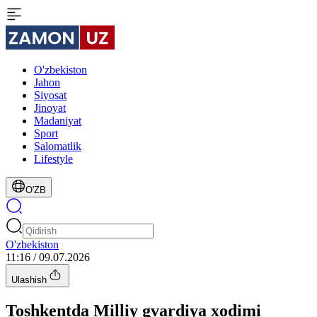
O'zbekiston
Jahon
Siyosat
Jinoyat
Madaniyat
Sport
Salomatlik
Lifestyle
O'ZB
O'zbekiston
11:16 / 09.07.2026
Ulashish
Toshkentda Milliy gvardiya xodimi