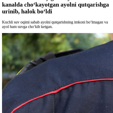
kanalda cho‘kayotgan ayolni qutqarishga
urinib, halok bo‘ldi
Kuchli suv oqimi sabab ayolni qutqarishning imkoni bo‘lmagan va
ayol ham suvga cho‘kib ketgan.