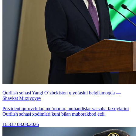
Qurilish sohasi Yangi O‘zbekiston qiyofasini belgilamoqda —
Shavkat Mirziyoyev
Prezident quruvchilar, me’morlar, muhandislar va soha faxriylarini
Qurilish sohasi xodimlari kuni bilan muborakbod etdi.
16:33 / 08.08.2026