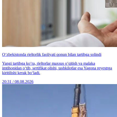
O‘zbekistonda rieltorlik faoliyati qonun bilan tartibga solindi
Yangi tartibga ko‘ra, rieltorlar maxsus o‘qitish va malaka
imtihonidan o‘tib, sertifikat olishi, tashkilotlar esa Yagona reyestrga
kiritilishi kerak bo‘ladi.
20:31 / 08.08.2026