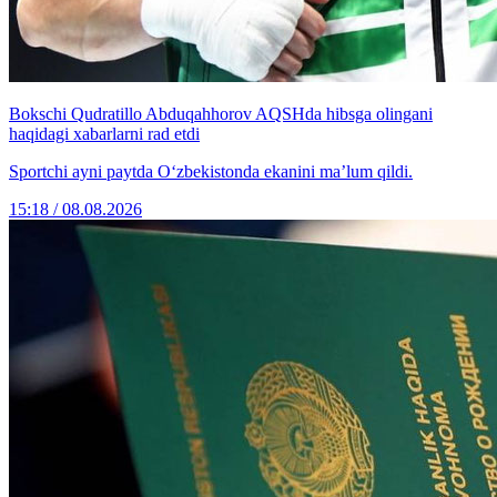
Bokschi Qudratillo Abduqahhorov AQSHda hibsga olingani
haqidagi xabarlarni rad etdi
Sportchi ayni paytda O‘zbekistonda ekanini ma’lum qildi.
15:18 / 08.08.2026