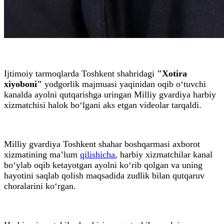
Ijtimoiy tarmoqlarda Toshkent shahridagi
"Xotira
xiyoboni"
yodgorlik majmuasi yaqinidan oqib o‘tuvchi
kanalda ayolni qutqarishga uringan Milliy gvardiya harbiy
xizmatchisi halok bo‘lgani aks etgan videolar tarqaldi.
Milliy gvardiya Toshkent shahar boshqarmasi axborot
xizmatining ma’lum
qilishicha
, harbiy xizmatchilar kanal
bo‘ylab oqib ketayotgan ayolni ko‘rib qolgan va uning
hayotini saqlab qolish maqsadida zudlik bilan qutqaruv
choralarini ko‘rgan.