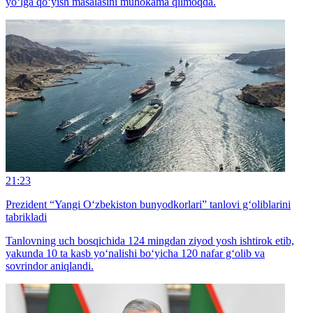
yo‘lga qo‘yish masalasini muhokama qilmoqda.
21:23
Prezident “Yangi O‘zbekiston bunyodkorlari” tanlovi g‘oliblarini
tabrikladi
Tanlovning uch bosqichida 124 mingdan ziyod yosh ishtirok etib,
yakunda 10 ta kasb yo‘nalishi bo‘yicha 120 nafar g‘olib va
sovrindor aniqlandi.