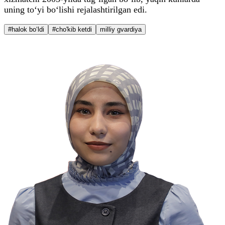
uning to‘yi bo‘lishi rejalashtirilgan edi.
#halok bo‘ldi
#cho'kib ketdi
milliy gvardiya