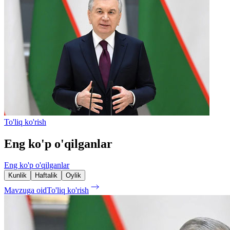
To'liq ko'rish
Eng ko'p o'qilganlar
Eng ko'p o'qilganlar
Kunlik
Haftalik
Oylik
Mavzuga oid
To'liq ko'rish