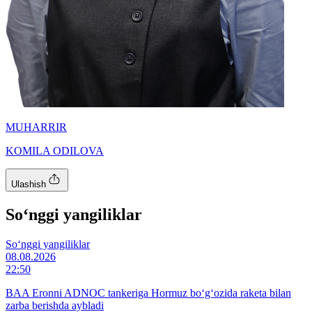
MUHARRIR
KOMILA ODILOVA
Ulashish
So‘nggi yangiliklar
So‘nggi yangiliklar
08.08.2026
22:50
BAA Eronni ADNOC tankeriga Hormuz bo‘g‘ozida raketa bilan
zarba berishda aybladi