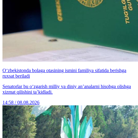
O‘zbekistonda bolaga otasining ismini familiya sifatida berishga
ruxsat beriladi
Senatorlar bu o‘zgarish milliy va diniy an’analarni hisobga olishga
xizmat qilishini ta’kidladi.
14:58 / 08.08.2026