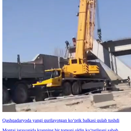
Qashqadaryoda yangi qurilayotgan ko‘prik balkasi qulab tushdi
Montaj jarayonida kranning bir tomoni oldin ko‘tarilgani sabab