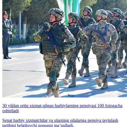
30 yildan ortiq xizmat qilgan harbiylarning pensiyasi 100 foizgacha
oshiriladi
Senat harbiy xizmatchilar va ularning oilalariga pensiya tayinlash
tartibini belgilovchi qonunni ma’qulladi.