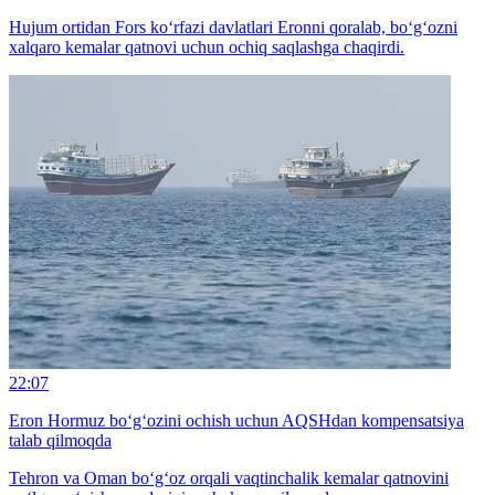
Hujum ortidan Fors ko‘rfazi davlatlari Eronni qoralab, bo‘g‘ozni
xalqaro kemalar qatnovi uchun ochiq saqlashga chaqirdi.
22:07
Eron Hormuz bo‘g‘ozini ochish uchun AQSHdan kompensatsiya
talab qilmoqda
Tehron va Oman bo‘g‘oz orqali vaqtinchalik kemalar qatnovini