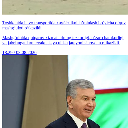
Toshkentda havo transportida xavfsizlikni ta’minlash bo‘yicha o‘quv
mashg‘uloti o‘tkazildi
Mashg‘ulotda qutqaruv xizmatlarining tezkorligi, o‘zaro hamkorligi
va jabrlanganlarni evakuatsiya qilish jarayoni sinovdan o‘tkazildi.
18:29 / 08.08.2026