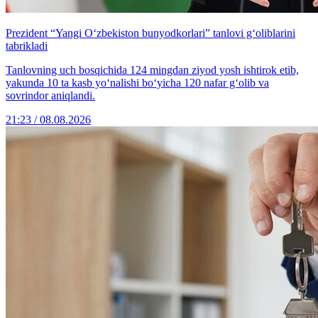
Prezident “Yangi O‘zbekiston bunyodkorlari” tanlovi g‘oliblarini
tabrikladi
Tanlovning uch bosqichida 124 mingdan ziyod yosh ishtirok etib,
yakunda 10 ta kasb yo‘nalishi bo‘yicha 120 nafar g‘olib va
sovrindor aniqlandi.
21:23 / 08.08.2026