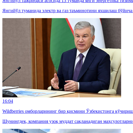
Янгийўл тажрибаси асосида 13 туманда янги энергетика тизим
Янгийўл туманида электр ва газ таъминотини яхшилаш бўйича
16:04
Wildberries омборларининг бир қисмини Ўзбекистонга кўчири
Шунингдек, компания узоқ муддат сақланадиган маҳсулотларн