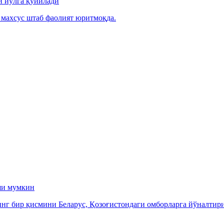
и йўлга қўйилади
 махсус штаб фаолият юритмоқда.
ши мумкин
инг бир қисмини Беларус, Қозоғистондаги омборларга йўналти