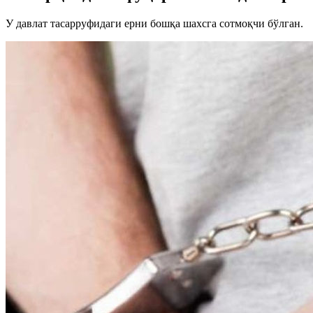
У давлат тасарруфидаги ерни бошқа шахсга сотмоқчи бўлган.