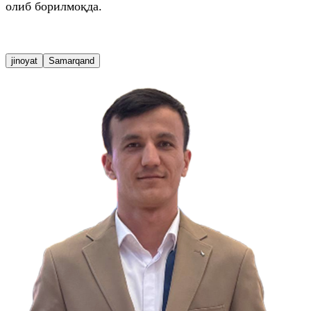
олиб борилмоқда.
jinoyat
Samarqand