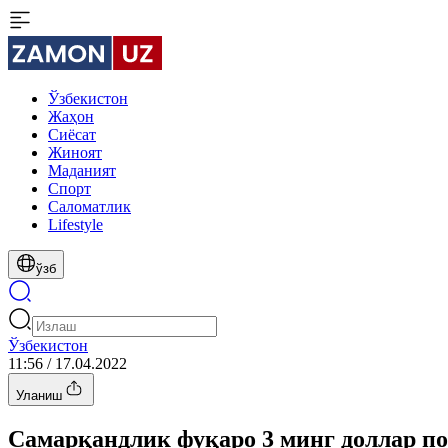
Ўзбекистон
Жаҳон
Сиёсат
Жиноят
Маданият
Спорт
Cаломатлик
Lifestyle
ўзб
Ўзбекистон
11:56 / 17.04.2022
Уланиш
Самарқандлик фуқаро 3 минг доллар по