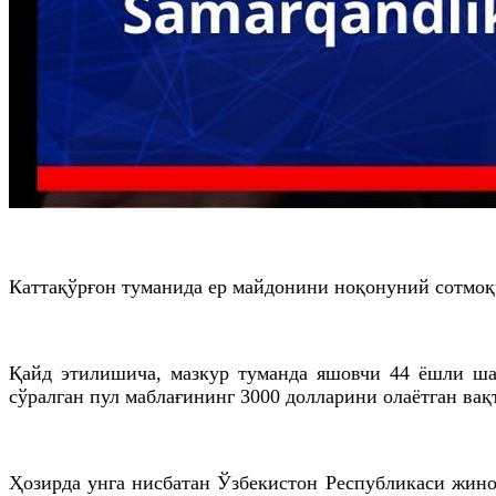
Каттақўрғон туманида ер майдонини ноқонуний сотмоқч
Қайд этилишича, мазкур туманда яшовчи 44 ёшли ша
сўралган пул маблағининг 3000 долларини олаётган вақ
Ҳозирда унга нисбатан Ўзбекистон Республикаси жин