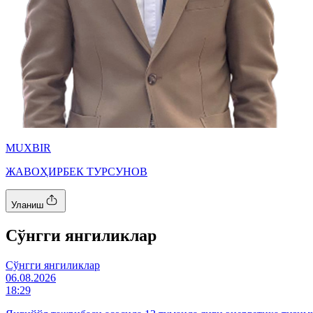
MUXBIR
ЖАВОҲИРБЕК ТУРСУНОВ
Уланиш
Cўнгги янгиликлар
Cўнгги янгиликлар
06.08.2026
18:29