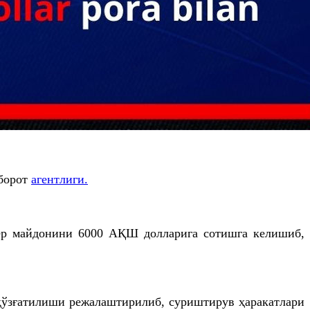
хборот
агентлиги.
 ер майдонини 6000 АҚШ долларига сотишга келишиб,
қўзғатилиши режалаштирилиб, суриштирув ҳаракатлари