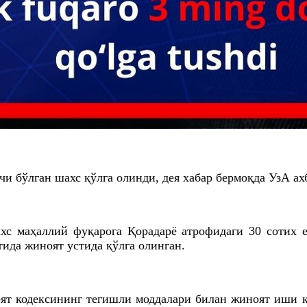
и бўлган шахс қўлга олинди, дея хабар бермоқда УзА а
хс маҳаллий фуқарога Қорадарё атрофидаги 30 сотих
тида жиноят устида қўлга олинган.
оят кодексининг тегишли моддалари билан жиноят иши 