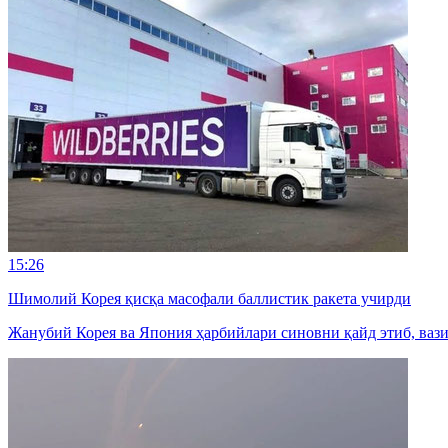
15:26
Шимолий Корея қисқа масофали баллистик ракета учирди
Жанубий Корея ва Япония ҳарбийлари синовни қайд этиб, ваз