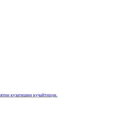
иятни кузатишни кучайтирди.