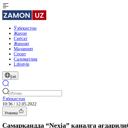
Ўзбекистон
Жаҳон
Сиёсат
Жиноят
Маданият
Спорт
Cаломатлик
Lifestyle
ўзб
Ўзбекистон
10:36 / 12.05.2022
Уланиш
Самарқандда “Nexia” каналга ағдарили