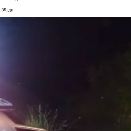
 бўлди.