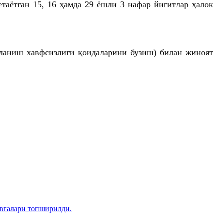
таётган 15, 16 ҳамда 29 ёшли 3 нафар йигитлар ҳалок
аланиш хавфсизлиги қоидаларини бузиш) билан жиноят
овғалари топширилди.