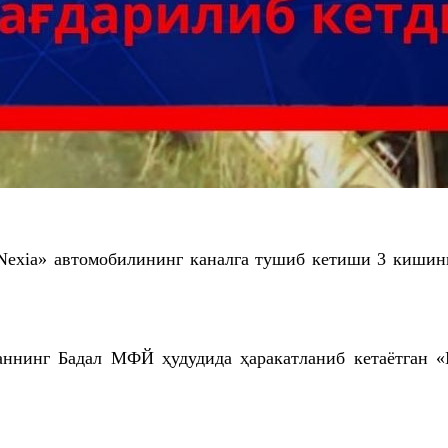
Nexia» автомобилининг каналга тушиб кетиши 3 кишини
маннинг Бадал МФЙ ҳудудида ҳаракатланиб кетаётган 