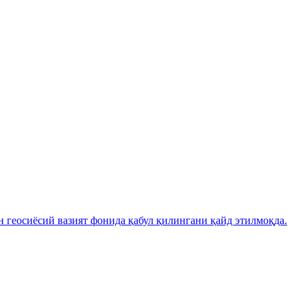
н геосиёсий вазият фонида қабул қилингани қайд этилмоқда.