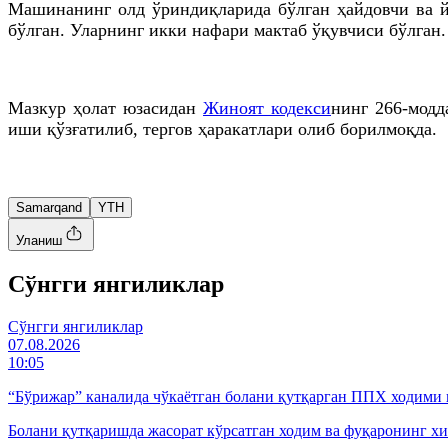
Машинанинг олд ўриндиқларида бўлган ҳайдовчи ва йў
бўлган. Уларнинг икки нафари мактаб ўқувчиси бўлган.
Мазкур ҳолат юзасидан
Жиноят кодекси
нинг 266-модд
иши қўзғатилиб, тергов ҳаракатлари олиб борилмоқда.
Samarqand
YTH
Уланиш
Cўнгги янгиликлар
Cўнгги янгиликлар
07.08.2026
10:05
“Бўрижар” каналида чўкаётган болани қутқарган ППХ ходими 
Болани қутқаришда жасорат кўрсатган ходим ва фуқаронинг хи