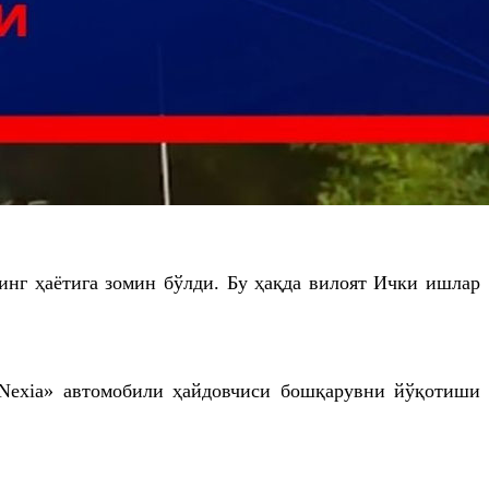
нг ҳаётига зомин бўлди. Бу ҳақда вилоят Ички ишлар
«Nexia» автомобили ҳайдовчиси бошқарувни йўқотиши