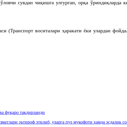
ловчи сувдан чиқишга улгурган, орқа ўриндиқларда ке
аси (Транспорт воситалари ҳаракати ёки улардан фойд
ва фуқаро тақдирланди
зматлари эътироф этилиб, уларга пул мукофоти ҳамда эсдалик с