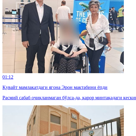
01:12
Қувайт мамлакатдаги ягона Эрон мактабини ёпди
Расмий сабаб очиқланмаган бўлса-да, қарор минтақадаги кески