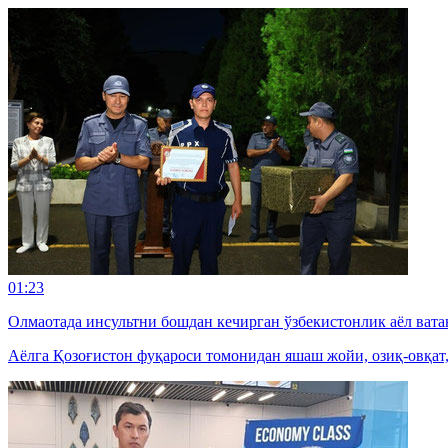
01:23
Олмаотада инсультни бошдан кечирган ўзбекистонлик аёл вата
Аёлга Қозоғистон фуқароси томонидан яшаш жойи, озиқ-овқат