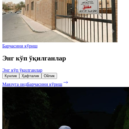
Барчасини кўриш
Энг кўп ўқилганлар
Энг кўп ўқилганлар
Кунлик
Ҳафталик
Ойлик
Мавзуга оид
Барчасини кўриш