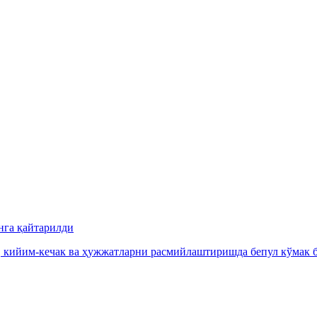
нга қайтарилди
, кийим-кечак ва ҳужжатларни расмийлаштиришда бепул кўмак б