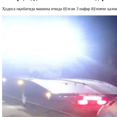
Ҳодиса оқибатида машина ичида бўлган 3 нафар йўловчи ҳалок