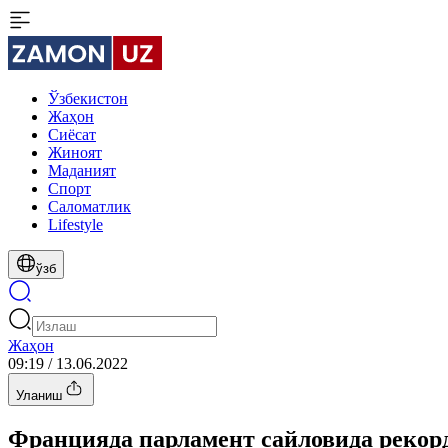
Ўзбекистон
Жаҳон
Сиёсат
Жиноят
Маданият
Спорт
Cаломатлик
Lifestyle
ўзб
Жаҳон
09:19 / 13.06.2022
Уланиш
Францияда парламент сайловида рекор