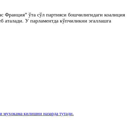
с Франция” ўта сўл партияси бошчилигидаги коалиция
еб аталади. У парламентда кўпчиликни эгаллашга
и муҳокама қилишни назарда тутади.