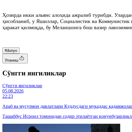
Ҳозирда икки альянс алоҳида ажралиб турибди. Улар
ҳисобланиб, у Яшиллар, Социалистик ва Коммунистик п
ҳаракат қилмоқда, бу Меланшонга бош вазир лавозимин
#dunyo
Уланиш
Cўнгги янгиликлар
Cўнгги янгиликлар
05.08.2026
22:23
Араб ва мусулмон давлатлари Қуддусдаги муқаддас қадамжол
Ташаббус Исроил томонидан содир этилаётган қонунбузарликл