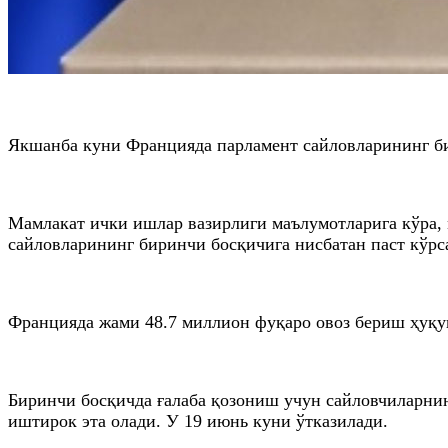
Якшанба куни Францияда парламент сайловларининг би
Мамлакат ички ишлар вазирлиги маълумотларига кўра, м
сайловларининг биринчи босқичига нисбатан паст кўрса
Францияда жами 48.7 миллион фуқаро овоз бериш ҳуқуқ
Биринчи босқичда ғалаба қозониш учун сайловчиларнин
иштирок эта олади. У 19 июнь куни ўтказилади.