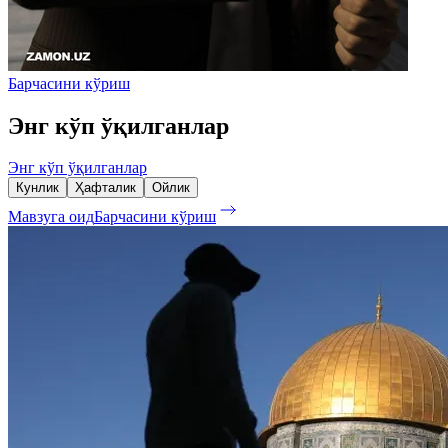
Барчасини кўриш
Энг кўп ўқилганлар
Энг кўп ўқилганлар
Кунлик
Ҳафталик
Ойлик
Мавзуга оид
Барчасини кўриш