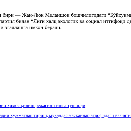
дан бири — Жан-Люк Меланшон бошчилигидаги “Бўйсунма
артия билан “Янги халқ экологик ва социал иттифоқи д
и эгаллашга имкон беради.
арни ҳимоя қилиш режасини ишга туширди
арни ҳужжатлаштириш, муқаддас масканлар атрофидаги вазиятн