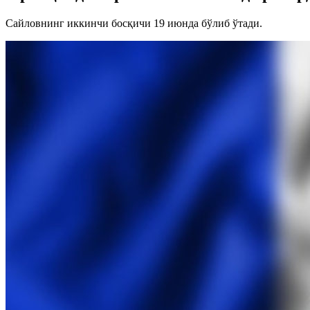
Сайловнинг иккинчи босқичи 19 июнда бўлиб ўтади.