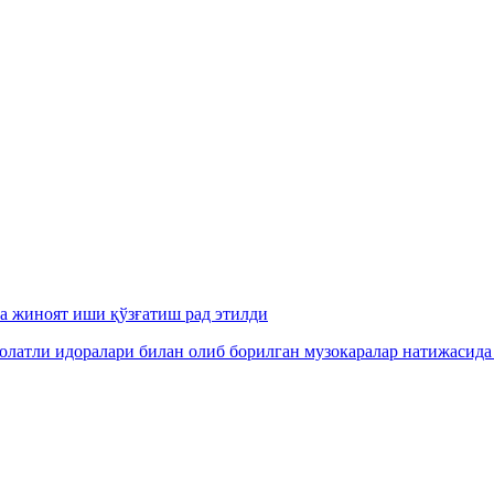
га жиноят иши қўзғатиш рад этилди
олатли идоралари билан олиб борилган музокаралар натижасида