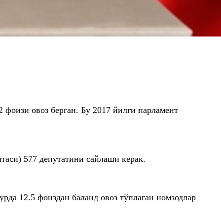
2 фоизи овоз берган. Бу 2017 йилги парламент
таси) 577 депутатини сайлаши керак.
рда 12.5 фоиздан баланд овоз тўплаган номзодлар