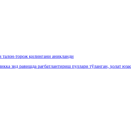
и талон-торож қилингани аниқланди
икка зид равишда рағбатлантириш пуллари тўланган, ҳолат юза