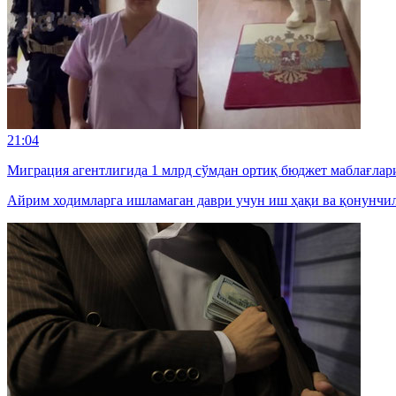
21:04
Миграция агентлигида 1 млрд сўмдан ортиқ бюджет маблағлар
Айрим ходимларга ишламаган даври учун иш ҳақи ва қонунчил