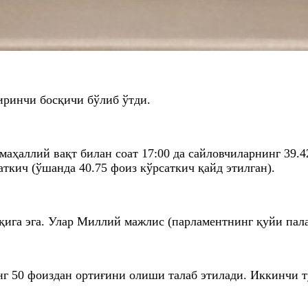
ринчи босқичи бўлиб ўтди.
аҳаллий вақт билан соат 17:00 да сайловчиларнинг 39.4
ткич (ўшанда 40.75 фоиз кўрсаткич қайд этилган).
ига эга. Улар Миллий мажлис (парламентнинг қуйи пала
г 50 фоиздан ортиғини олиши талаб этилади. Иккинчи ту