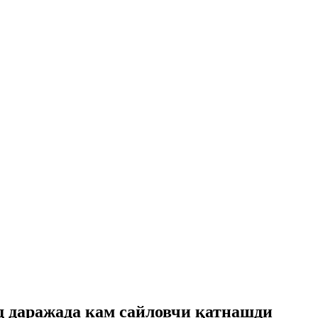
д даражада кам сайловчи қатнашди