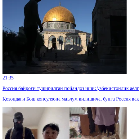
21:35
Россия байроғи туширилган пойандоз иши: ўзбекистонлик аёл
Қозондаги Бош консулхона маълум қилишича, бунга Россия вак