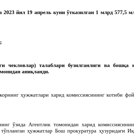
2023 йил 19 апрель куни ўтказилган 1 млрд 577,5 м
);
аги чекловлар) талаблари бузилганлиги ва бошқа 
монидан аниқланди.
ркорнинг ҳужжатлари харид комиссиясининг котиби фо
нинг ўзида Агентлик томонидан харид комиссиясини
тўпланган ҳужжатлар Бош прокуратура ҳузуридаги И