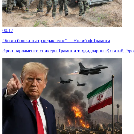
00:17
"Бизга бошқа театр керак эмас" — Ғолибаф Трампга
Эрон парламенти спикери Трампни таҳдидларни тўхтатиб, Эро