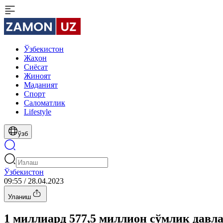
Ўзбекистон
Жаҳон
Сиёсат
Жиноят
Маданият
Спорт
Cаломатлик
Lifestyle
ўзб
Ўзбекистон
09:55 / 28.04.2023
Уланиш
1 миллиард 577,5 миллион сўмлик давл