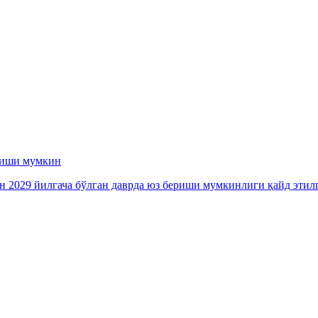
ериши мумкин
ан 2029 йилгача бўлган даврда юз бериши мумкинлиги қайд этил