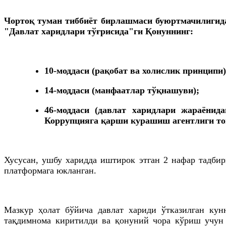
Чортоқ туман тиббиёт бирлашмаси буюртмачилигида 
"Давлат харидлари тўғрисида"ги Қонуннинг:
10-моддаси (рақобат ва холислик принципи
14-моддаси (манфаатлар тўқнашуви);
46-моддаси (давлат харидлари жараёнид
Коррупцияга қарши курашиш агентлиги то
Хусусан, ушбу харидда иштирок этган 2 нафар тадби
платформага юкланган.
Мазкур ҳолат бўйича давлат хариди ўтказилган кун
тақдимнома киритилди ва қонуний чора кўриш учун 