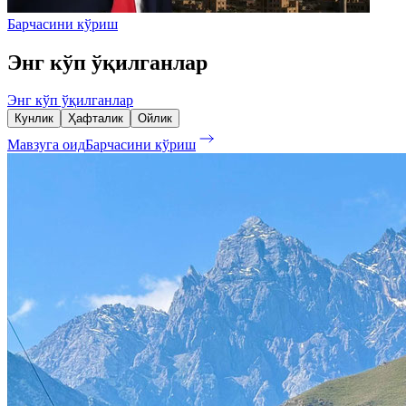
Барчасини кўриш
Энг кўп ўқилганлар
Энг кўп ўқилганлар
Кунлик
Ҳафталик
Ойлик
Мавзуга оид
Барчасини кўриш