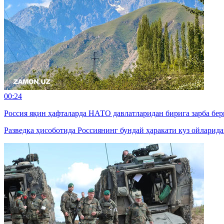
00:24
Россия яқин ҳафталарда НАТО давлатларидан бирига зарба б
Разведка ҳисоботида Россиянинг бундай ҳаракати куз ойларид