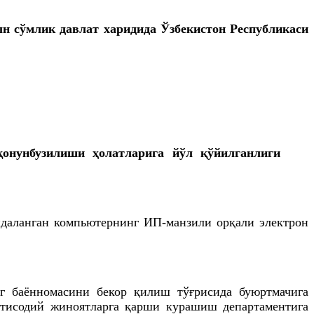
лн сўмлик давлат харидида Ўзбекистон Республикаси
қонунбузилиши ҳолатларига йўл қўйилганлиги
йдаланган компьютернинг ИП-манзили орқали электрон
нг баённомасини бекор қилиш тўғрисида буюртмачига
қтисодий жиноятларга қарши курашиш департаментига