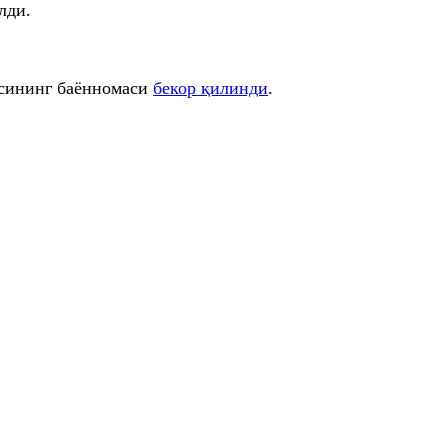
лди.
ясининг баённомаси
бекор қилинди
.