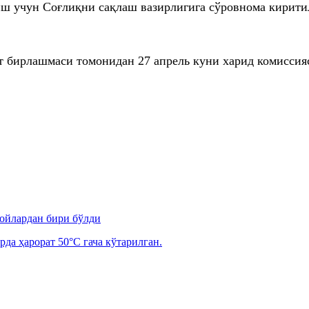
иш учун Соғлиқни сақлаш вазирлигига сўровнома кирити
т бирлашмаси томонидан 27 апрель куни харид комисси
 ойлардан бири бўлди
рда ҳарорат 50°C гача кўтарилган.