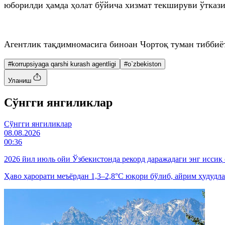
юборилди ҳамда ҳолат бўйича хизмат текшируви ўтказ
Агентлик тақдимномасига биноан Чортоқ туман тиббиё
#korrupsiyaga qarshi kurash agentligi
#o`zbekiston
Уланиш
Cўнгги янгиликлар
Cўнгги янгиликлар
08.08.2026
00:36
2026 йил июль ойи Ўзбекистонда рекорд даражадаги энг иссиқ
Ҳаво ҳарорати меъёрдан 1,3–2,8°C юқори бўлиб, айрим ҳудудла