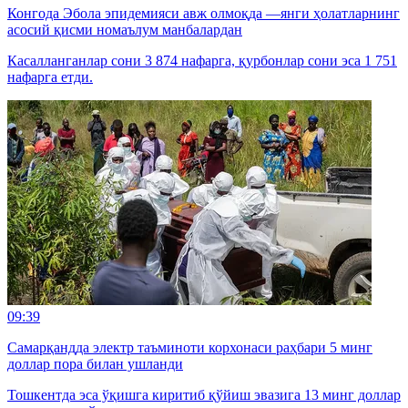
Конгода Эбола эпидемияси авж олмоқда —янги ҳолатларнинг
асосий қисми номаълум манбалардан
Касалланганлар сони 3 874 нафарга, қурбонлар сони эса 1 751
нафарга етди.
09:39
Самарқандда электр таъминоти корхонаси раҳбари 5 минг
доллар пора билан ушланди
Тошкентда эса ўқишга киритиб қўйиш эвазига 13 минг доллар