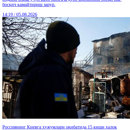
босқич камайтириш зарур.
14:19 / 05.08.2026
Россиянинг Киевга ҳужумлари оқибатида 15 киши ҳалок