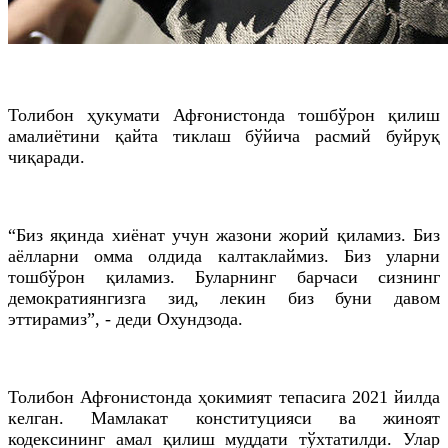
Толибон ҳукумати Афғонистонда тошбўрон қилиш
амалиётини қайта тиклаш бўйича расмий буйруқ
чиқаради.
“Биз яқинда хиёнат учун жазони жорий қиламиз. Биз
аёлларни омма олдида калтаклаймиз. Биз уларни
тошбўрон қиламиз. Буларнинг барчаси сизнинг
демократиянгизга зид, лекин биз буни давом
эттирамиз”, - деди Охундзода.
Толибон Афғонистонда ҳокимият тепасига 2021 йилда
келган. Мамлакат конституцияси ва жиноят
кодексининг амал қилиш муддати тўхтатилди. Улар