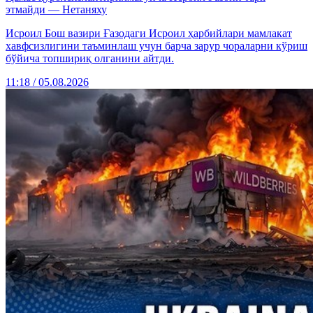
этмайди — Нетаняху
Исроил Бош вазири Ғазодаги Исроил ҳарбийлари мамлакат
хавфсизлигини таъминлаш учун барча зарур чораларни кўриш
бўйича топшириқ олганини айтди.
11:18 / 05.08.2026