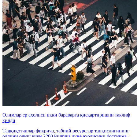
Олимлар ер аҳолиси икки бараварга қисқартиришни таклиф
қилди
Тадқиқотчилар фикрича, табиий ресурслар танқислигининг
олдини олиш учун 2200 йилгача дунё аҳолисини босқичма-