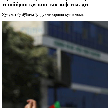
тошбўрон қилиш таклиф этилди
Ҳукумат бу бўйича буйруқ чиқариши кутилмоқда.