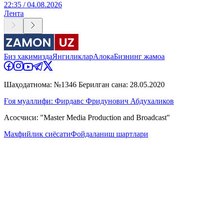
22:35 / 04.08.2026
Лента
Биз ҳақимизда
Янгиликлар
Алоқа
Бизнинг жамоа
Шаҳодатнома: №1346 Берилган сана: 28.05.2020
Ғоя муаллифи: Фирдавс Фридунович Абдухаликов
Асосчиси: "Master Media Production and Broadcast"
Махфийлик сиёсати
Фойдаланиш шартлари