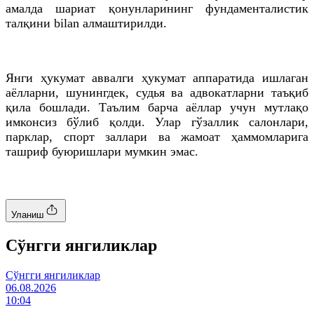
амалда шариат қонунларининг фундаменталистик
талқини bilan алмаштирилди.
Янги ҳукумат аввалги ҳукумат аппаратида ишлаган
аёлларни, шунингдек, судья ва адвокатларни таъқиб
қила бошлади. Таълим барча аёллар учун мутлақо
имконсиз бўлиб қолди. Улар гўзаллик салонлари,
парклар, спорт заллари ва жамоат ҳаммомларига
ташриф буюришлари мумкин эмас.
Уланиш
Cўнгги янгиликлар
Cўнгги янгиликлар
06.08.2026
10:04