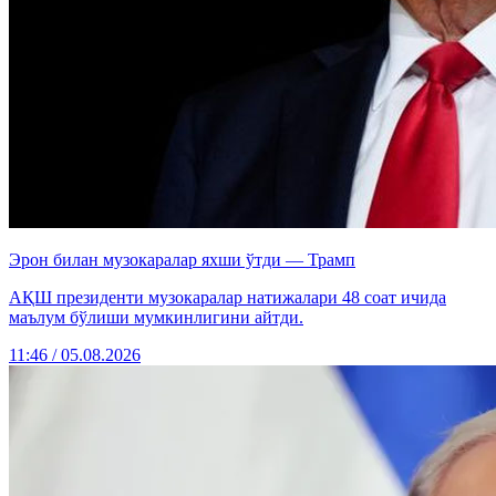
Эрон билан музокаралар яхши ўтди — Трамп
АҚШ президенти музокаралар натижалари 48 соат ичида
маълум бўлиши мумкинлигини айтди.
11:46 / 05.08.2026