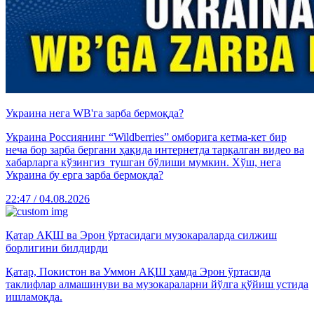
Украина нега WB'га зарба бермоқда?
Украина Россиянинг “Wildberries” омборига кетма-кет бир
неча бор зарба бергани ҳақида интернетда тарқалган видео ва
хабарларга кўзингиз тушган бўлиши мумкин. Хўш, нега
Украина бу ерга зарба бермоқда?
22:47 / 04.08.2026
Қатар АҚШ ва Эрон ўртасидаги музокараларда силжиш
борлигини билдирди
Қатар, Покистон ва Уммон АҚШ ҳамда Эрон ўртасида
таклифлар алмашинуви ва музокараларни йўлга қўйиш устида
ишламоқда.