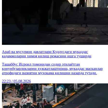
Араб ва мусулмон давлатлари Қуддусдаги муқаддас
қадамжоларни ҳимоя қилиш режасини ишга туширди
Ташаббус Исроил томонидан содир этилаётган
қонунбузарликларни ҳужжатлаштириш, муқаддас масканлар
атрофидаги вазиятни муҳокама қилишни назарда тутади.
22:23 / 05.08.2026