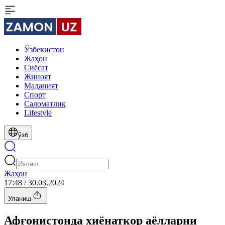
Ўзбекистон
Жаҳон
Сиёсат
Жиноят
Маданият
Спорт
Cаломатлик
Lifestyle
ўзб
Жаҳон
17:48 / 30.03.2024
Уланиш
Афғонистонда хиёнаткор аёлларни