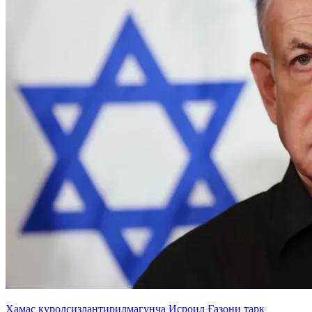
Ҳамас қуролсизлантирилмагунча Исроил Ғазони тарк