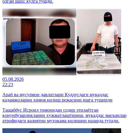
олган шахс қўлга тушди.
05.08.2026
22:23
Араб ва мусулмон давлатлари Қуддусдаги муқаддас
қадамжоларни ҳимоя қилиш режасини ишга туширди
Ташаббус Исроил томонидан содир этилаётган
қонунбузарликларни ҳужжатлаштириш, муқаддас масканлар
атрофидаги вазиятни муҳокама қилишни назарда тутади.