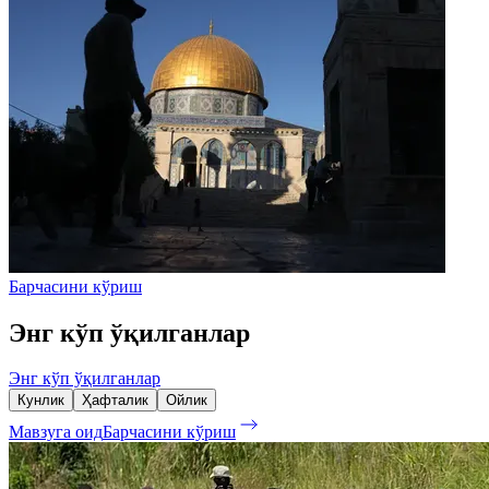
Барчасини кўриш
Энг кўп ўқилганлар
Энг кўп ўқилганлар
Кунлик
Ҳафталик
Ойлик
Мавзуга оид
Барчасини кўриш