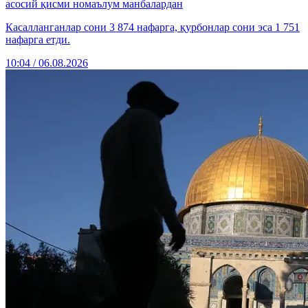
асосий қисми номаълум манбалардан
Касалланганлар сони 3 874 нафарга, қурбонлар сони эса 1 751
нафарга етди.
10:04 / 06.08.2026