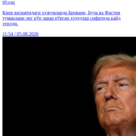
бўлди
Киев вилоятидаги ҳужумларда Бровари, Буча ва Фастив
туманлари энг кўп зарар кўрган ҳудудлар сифатида қайд
этилди.
11:54 / 05.08.2026