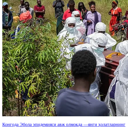
Конгода Эбола эпидемияси авж олмоқда —янги ҳолатларнинг