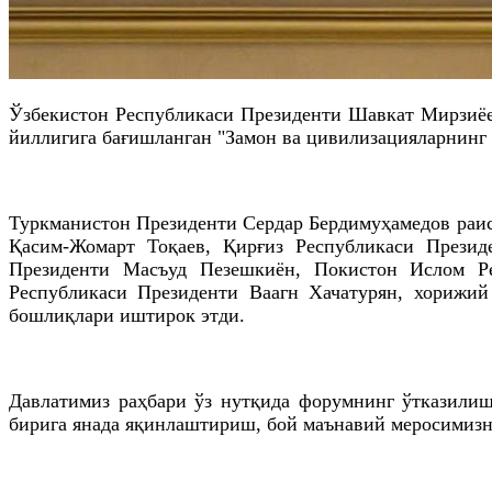
Ўзбекистон Республикаси Президенти Шавкат Мирзиёе
йиллигига бағишланган "Замон ва цивилизацияларнинг ў
Туркманистон Президенти Сердар Бердимуҳамедов раис
Қасим-Жомарт Тоқаев, Қирғиз Республикаси Прези
Президенти Масъуд Пезешкиён, Покистон Ислом Ре
Республикаси Президенти Ваагн Хачатурян, хорижий
бошлиқлари иштирок этди.
Давлатимиз раҳбари ўз нутқида форумнинг ўтказилиш
бирига янада яқинлаштириш, бой маънавий меросимизн