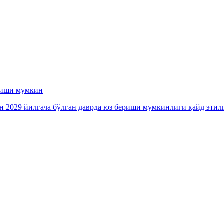
ериши мумкин
ан 2029 йилгача бўлган даврда юз бериши мумкинлиги қайд этил