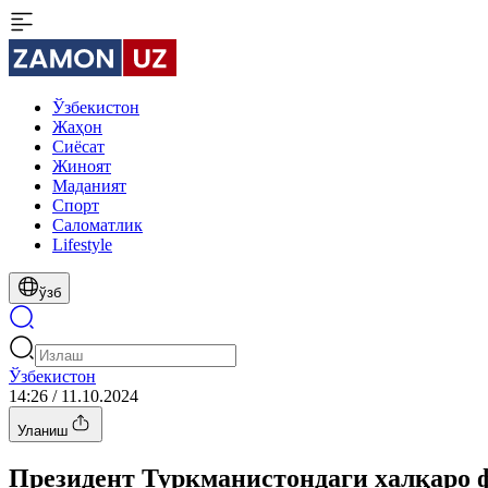
Ўзбекистон
Жаҳон
Сиёсат
Жиноят
Маданият
Спорт
Cаломатлик
Lifestyle
ўзб
Ўзбекистон
14:26 / 11.10.2024
Уланиш
Президент Туркманистондаги халқаро 