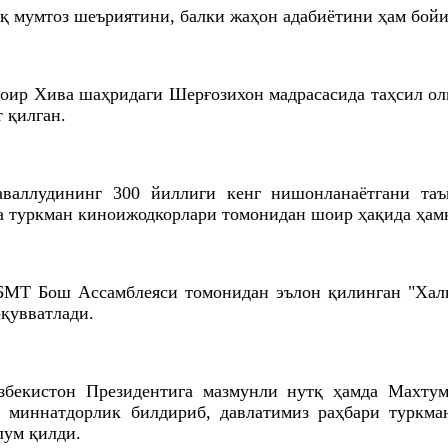
мумтоз шеъриятини, балки жаҳон адабиётини ҳам бойит
ир Хива шаҳридаги Шерғозихон мадрасасида таҳсил оли
 қилган.
аллудининг 300 йиллиги кенг нишонланаётгани таъ
ва туркман киноижодкорлари томонидан шоир ҳақида ҳам
БМТ Бош Ассамблеяси томонидан эълон қилинган "Хал
қувватлади.
збекистон Президентига мазмунли нутқ ҳамда Махту
н миннатдорлик билдириб, давлатимиз раҳбари туркм
лум қилди.