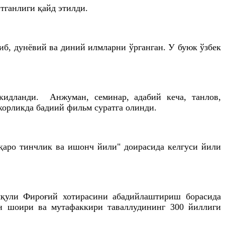
ганлиги қайд этилди.
б, дунёвий ва диний илмларни ўрганган. У буюк ўзбек
кидланди. Анжуман, семинар, адабий кеча, танлов,
корликда бадиий фильм суратга олинди.
қаро тинчлик ва ишонч йили" доирасида келгуси йили
мқули Фироғий хотирасини абадийлаштириш борасида
ан шоири ва мутафаккири таваллудининг 300 йиллиги