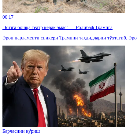
00:17
"Бизга бошқа театр керак эмас" — Ғолибаф Трампга
Эрон парламенти спикери Трампни таҳдидларни тўхтатиб, Эро
Барчасини кўриш