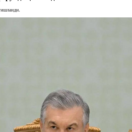
ғишланди.