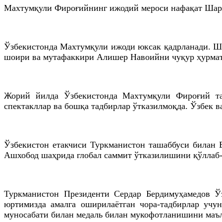
Махтумқули Фироғийнинг ижодий мероси нафақат Шарқ 
Ўзбекистонда Махтумқули ижоди юксак қадрланади. Шо
шоири ва мутафаккири Алишер Навоийни чуқур ҳурмат
Жорий йилда Ўзбекистонда Махтумқули Фироғий тав
спектакллар ва бошқа тадбирлар ўтказилмоқда. Ўзбек 
Ўзбекистон етакчиси Туркманистон ташаббуси билан 
Ашхобод шаҳрида глобал саммит ўтказилишини қўллаб-
Туркманистон Президенти Сердар Бердимуҳамедов Ў
юртимизда амалга оширилаётган чора-тадбирлар учу
муносабати билан медаль билан мукофотланишини маъ