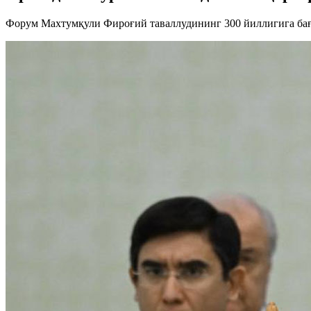
Форум Махтумқули Фироғий таваллудининг 300 йиллигига ба