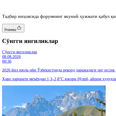
Тадбир ниҳоясида форумнинг якуний ҳужжати қабул қи
Уланиш
Cўнгги янгиликлар
Cўнгги янгиликлар
08.08.2026
00:36
2026 йил июль ойи Ўзбекистонда рекорд даражадаги энг иссиқ
Ҳаво ҳарорати меъёрдан 1,3–2,8°C юқори бўлиб, айрим ҳудудла