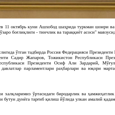
в 11 октябрь куни Ашхобод шаҳрида туркман шоири в
заро боғлиқлиги - тинчлик ва тараққиёт асоси" мавзуси
лигида ўтган тадбирда Россия Федерацияси Президенти
денти Садир Жапаров, Тожикистон Республикаси Пре
спубликаси Президенти Осиф Али Зардарий, Мўғул
 давлатлар парламентлари раҳбарлари ва юқори марта
и халқларимиз ўртасидаги биродарлик ва ҳамжиҳатли
и бутун дунёга тарғиб қилиш йўлида улкан амалий қада