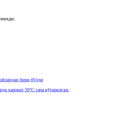
линди.
 ойлардан бири бўлди
рда ҳарорат 50°C гача кўтарилган.