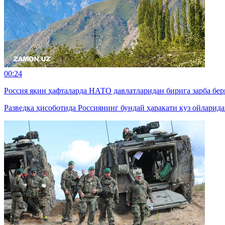
00:24
Россия яқин ҳафталарда НАТО давлатларидан бирига зарба б
Разведка ҳисоботида Россиянинг бундай ҳаракати куз ойларид