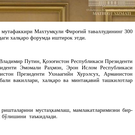
а мутафаккири Махтумқули Фироғий таваллудининг 300
даги халқаро форумда иштирок этди.
 Владимир Путин, Қозоғистон Республикаси Президенти
зиденти Эмомали Раҳмон, Эрон Ислом Республикаси
истон Президенти Ухнаагийн Хурэлсух, Арманистон
бали вакиллари, халқаро ва минтақавий ташкилотлар
к ришталарини мустаҳкамлаш, мамлакатларимизни бир-
м бўлишини таъкидлади.