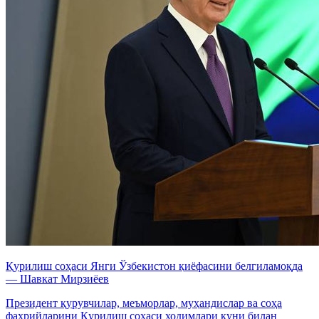
Қурилиш соҳаси Янги Ўзбекистон қиёфасини белгиламоқда
— Шавкат Мирзиёев
Президент қурувчилар, меъморлар, муҳандислар ва соҳа
фахрийларини Қурилиш соҳаси ходимлари куни билан