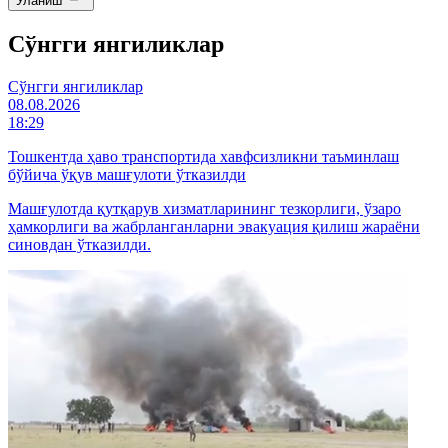
Уланиш
Cўнгги янгиликлар
Cўнгги янгиликлар
08.08.2026
18:29
Тошкентда ҳаво транспортида хавфсизликни таъминлаш
бўйича ўқув машғулоти ўтказилди
Машғулотда қутқарув хизматларининг тезкорлиги, ўзаро
ҳамкорлиги ва жабрланганларни эвакуация қилиш жараёни
синовдан ўтказилди.