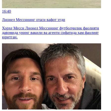
16:40
Лионел Мессининг отаси вафот этди
Хорхе Месси Лионел Мессининг футболчилик фаолияти
давомида унинг вакили ва агенти сифатида ҳам фаолият
юритган.