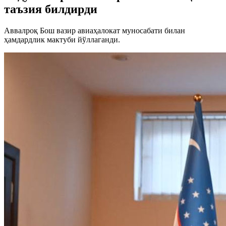
таъзия билдирди
Аввалроқ Бош вазир авиаҳалокат муносабати билан
ҳамдардлик мактуби йўллаганди.