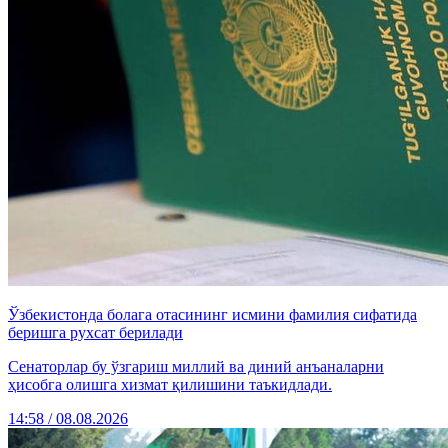
Ўзбекистонда болага отасининг исмини фамилия сифатида
беришга рухсат берилади
Сенаторлар бу ўзгариш миллий ва диний анъаналарни
ҳисобга олишга хизмат қилишини таъкидлади.
14:58 / 08.08.2026