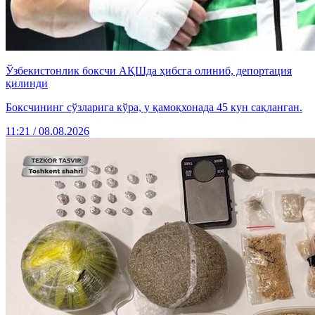
Ўзбекистонлик боксчи АҚШда ҳибсга олиниб, депортация
қилинди
Боксчининг сўзларига кўра, у қамоқхонада 45 кун сақланган.
11:21 / 08.08.2026