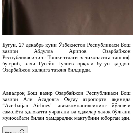
Бугун, 27 декабрь куни Ўзбекистон Республикаси Бош
вазири Абдулла Арипов Озарбайжон
Республикасининг Тошкентдаги элчихонасига ташриф
буюриб, элчи Гусейн Гулиев орқали бутун қардош
Озарбайжон халқига таъзия билдирди.
Аввалроқ Бош вазир Озарбайжон Республикаси Бош
вазири Али Асадовга Оқтау аэропорти яқинида
“Azerbaijan Airlines” авиакомпаниясининг йўловчи
самолёти ҳалокатга учрагани ва одамлар ҳалок бўлгани
муносабати билан ҳамдардлик мактубини юборган эди.