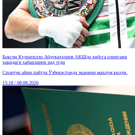
Боксчи Қудратилло Абдуқаҳҳоров АҚШда ҳибсга олингани
ҳақидаги хабарларни рад этди
Спортчи айни пайтда Ўзбекистонда эканини маълум қилди.
15:18 / 08.08.2026