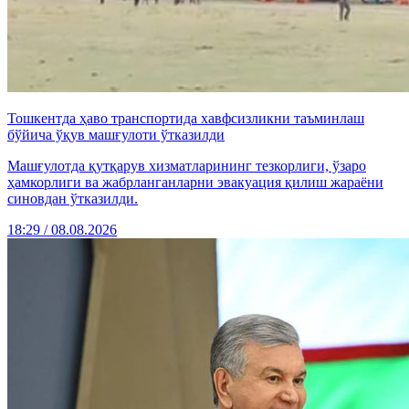
Тошкентда ҳаво транспортида хавфсизликни таъминлаш
бўйича ўқув машғулоти ўтказилди
Машғулотда қутқарув хизматларининг тезкорлиги, ўзаро
ҳамкорлиги ва жабрланганларни эвакуация қилиш жараёни
синовдан ўтказилди.
18:29 / 08.08.2026