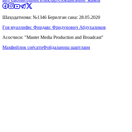
Биз ҳақимизда
Янгиликлар
Алоқа
Бизнинг жамоа
Шаҳодатнома: №1346 Берилган сана: 28.05.2020
Ғоя муаллифи: Фирдавс Фридунович Абдухаликов
Асосчиси: "Master Media Production and Broadcast"
Махфийлик сиёсати
Фойдаланиш шартлари