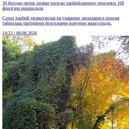
30 йилдан ортиқ хизмат қилган ҳарбийларнинг пенсияси 100
фоизгача оширилади
Сенат ҳарбий хизматчилар ва уларнинг оилаларига пенсия
тайинлаш тартибини белгиловчи қонунни маъқуллади.
14:33 / 08.08.2026