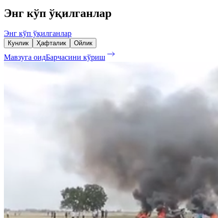
Энг кўп ўқилганлар
Энг кўп ўқилганлар
Кунлик
Ҳафталик
Ойлик
Мавзуга оид
Барчасини кўриш