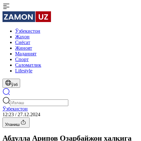
Ўзбекистон
Жаҳон
Сиёсат
Жиноят
Маданият
Спорт
Cаломатлик
Lifestyle
ўзб
Ўзбекистон
12:23 / 27.12.2024
Уланиш
Абдулла Арипов Озарбайжон халқига