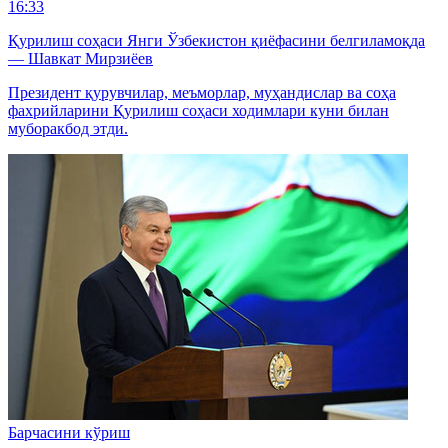
16:33
Қурилиш соҳаси Янги Ўзбекистон қиёфасини белгиламоқда
— Шавкат Мирзиёев
Президент қурувчилар, меъморлар, муҳандислар ва соҳа
фахрийларини Қурилиш соҳаси ходимлари куни билан
муборакбод этди.
Барчасини кўриш